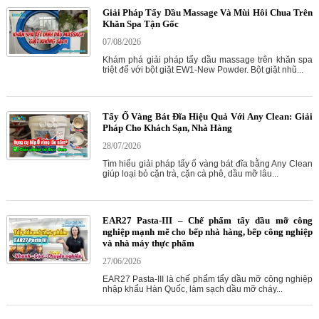
Giải Pháp Tẩy Dầu Massage Và Mùi Hôi Chua Trên
Khăn Spa Tận Gốc
07/08/2026
Khám phá giải pháp tẩy dầu massage trên khăn spa
triệt để với bột giặt EW1-New Powder. Bột giặt nhũ...
Tẩy Ố Vàng Bát Đĩa Hiệu Quả Với Any Clean: Giải
Pháp Cho Khách Sạn, Nhà Hàng
28/07/2026
Tìm hiểu giải pháp tẩy ố vàng bát đĩa bằng Any Clean
giúp loại bỏ cặn trà, cặn cà phê, dầu mỡ lâu...
EAR27 Pasta-III – Chế phẩm tẩy dầu mỡ công
nghiệp mạnh mẽ cho bếp nhà hàng, bếp công nghiệp
và nhà máy thực phẩm
27/06/2026
EAR27 Pasta-III là chế phẩm tẩy dầu mỡ công nghiệp
nhập khẩu Hàn Quốc, làm sạch dầu mỡ cháy...