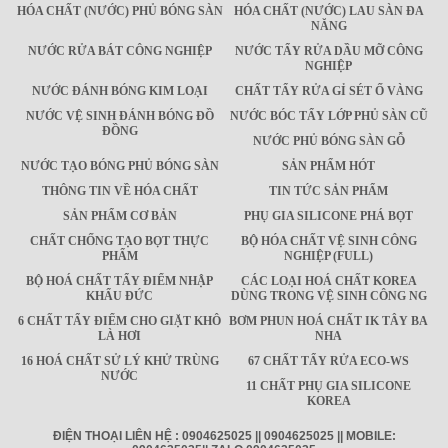
HÓA CHẤT (NƯỚC) PHỦ BÓNG SÀN
HÓA CHẤT (NƯỚC) LAU SÀN ĐA
NĂNG
NƯỚC RỬA BÁT CÔNG NGHIỆP
NƯỚC TẨY RỬA DẦU MỠ CÔNG
NGHIỆP
NƯỚC ĐÁNH BÓNG KIM LOẠI
CHẤT TẨY RỬA GỈ SÉT Ố VÀNG
NƯỚC VỆ SINH ĐÁNH BÓNG ĐỒ
NƯỚC BÓC TẨY LỚP PHỦ SÀN CŨ
ĐỒNG
NƯỚC PHỦ BÓNG SÀN GỖ
NƯỚC TẠO BÓNG PHỦ BÓNG SÀN
SẢN PHẨM HÓT
THÔNG TIN VỀ HÓA CHẤT
TIN TỨC SẢN PHẨM
SẢN PHẨM CƠ BẢN
PHỤ GIA SILICONE PHÁ BỌT
CHẤT CHỐNG TẠO BỌT THỰC
BỘ HÓA CHẤT VỆ SINH CÔNG
PHẨM
NGHIỆP (FULL)
BỘ HOÁ CHẤT TẨY ĐIỂM NHẬP
CÁC LOẠI HOÁ CHẤT KOREA
KHẨU ĐỨC
DÙNG TRONG VỆ SINH CÔNG NG
6 CHẤT TẨY ĐIỂM CHO GIẶT KHÔ
BƠM PHUN HOÁ CHẤT IK TÂY BA
LÀ HƠI
NHA
16 HOÁ CHẤT SỬ LÝ KHỬ TRÙNG
67 CHẤT TẨY RỬA ECO-WS
NƯỚC
11 CHẤT PHỤ GIA SILICONE
KOREA
ĐIỆN THOẠI LIÊN HỆ : 0904625025 || 0904625025 || MOBILE: