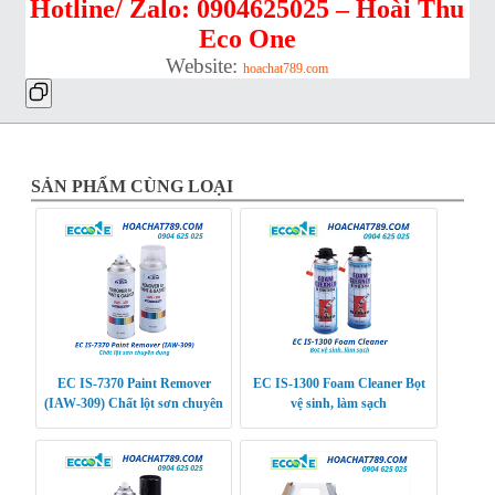
Hotline/ Zalo: 0904625025 – Hoài Thu
Eco One
Website:
hoachat789.com
SẢN PHẨM CÙNG LOẠI
EC IS-7370 Paint Remover
EC IS-1300 Foam Cleaner Bọt
(IAW-309) Chất lột sơn chuyên
vệ sinh, làm sạch
dụng