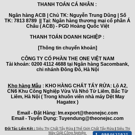
THANH TOÁN CÁ NHÂN :
Ngân hàng ACB | Chủ TK: Nguyễn Trung Dũng | Số
TK: 7813 8789 || Tại: Ngân hàng thương mại cổ phần Á
Châu ( ACB) - PGD Hoàng Quốc Việt
THANH TOÁN DOANH NGHIỆP :
[Thông tin chuyển khoản]
CÔNG TY CỔ PHẦN THE ONE VIỆT NAM
Tài khoản: 0200 4112 4688 tại Ngân hàng Sacombank,
chi nhánh Đông Đô, Hà Nội
Kho hàng Mẫu
: KHO HÀNG CHẤT TẨY RỬA: Lô A2,
CN6 Khu Công Nghiệp Vừa Và Nhỏ Từ Liêm, Bắc Từ
Liêm, Hà Nội ( Trong khuôn viên nhà máy Dệt May
Hagatex )
Email - Đặt Hàng: Im.export@theonejsc.com
Email - Tuyển Dụng: Tuyendung@theonejsc.com
Đối Tác Liên Kết :
Siêu Thị Chất Tẩy Rửa
|
Thế Giới Chất Tẩy Rửa
|
Siêu Thị
Máy Giặt Công Nghiệp
Click
0904625025