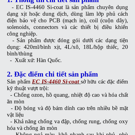
- EC IS-4460 Si-coat là sản phẩm chuyên dụng
dạng xịt hoặc dung dịch, dùng làm lớp phủ cách
điện bảo vệ cho PCB (mạch in), coil (cuộn dây),
solenoids, connectors và các thiết bị điều khiển
công nghiệp.
-
Sản phẩm được đóng gói dưới các dạng tiện
dụng:
420ml/bình xịt,
4L/xô,
18L/hộp thiếc,
20
bình/thùng
-
Xuất xứ: Hàn Quốc.
2. Đặc điểm chi tiết sản phẩm
Sản phẩm
EC IS-4460 Si-coat
sở hữu các đặc điểm
kỹ thuật vượt trội:
-
Chống ozon, hồ quang, nhiệt độ cao và hóa chất
ăn mòn
-
Độ bóng và độ bám dính cao trên nhiều bề mặt
vật liệu
-
Khả năng chống va đập, chống rung, chống oxy
hóa và chống ăn mòn
-
Không ngả màu, khô nhanh sau khi phủ, phù