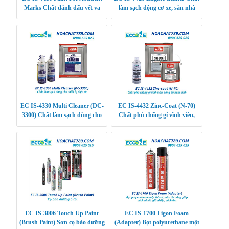
Marks Chất đánh dấu vết va
làm sạch động cơ xe, sàn nhà
chạm xe
EC IS-4330 Multi Cleaner (DC-
EC IS-4432 Zinc-Coat (N-70)
3300) Chất làm sạch dùng cho
Chất phủ chống gỉ vĩnh viễn,
thiết bị điện tử
tăng độ bám dính
EC IS-3006 Touch Up Paint
EC IS-1700 Tigon Foam
(Brush Paint) Sơn cọ bảo dưỡng
(Adapter) Bọt polyurethane một