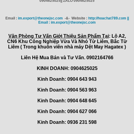
0904625025|| ZALO 0904625025
Email :
im.export@theonejsc.com
-&- Website :
http://hoachat789.com ||
Email : im.export@theonejsc.com
Văn Phòng Tư Vấn Giới Thiệu Sản Phẩm Tại
: Lô A2,
CN6 Khu Công Nghiệp Vừa Và Nhỏ Từ Liêm, Bắc Từ
Liêm ( Trong khuôn viên nhà máy Dệt May Hagatex )
Liên Hệ Mua Bán và Tư Vấn. 0902164766
KINH DOANH: 0904625025
Kinh Doanh: 0904 643 943
Kinh Doanh: 0904 563 963
Kinh Doanh: 0904 648 645
Kinh Doanh:
0904 627 066
Kinh Doanh:
0936 231 598