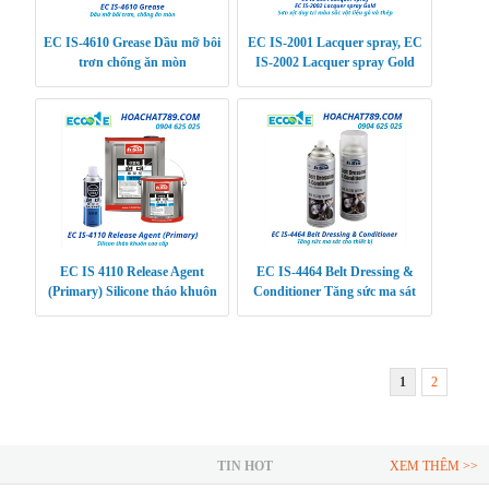
EC IS-4610 Grease Dầu mỡ bôi
EC IS-2001 Lacquer spray, EC
trơn chống ăn mòn
IS-2002 Lacquer spray Gold
Sơn xịt duy trì màu sắc vật liệu
gỗ và thép
EC IS 4110 Release Agent
EC IS-4464 Belt Dressing &
(Primary) Silicone tháo khuôn
Conditioner Tăng sức ma sát
cao cấp
cho thiết bị
1
2
TIN HOT
XEM THÊM >>