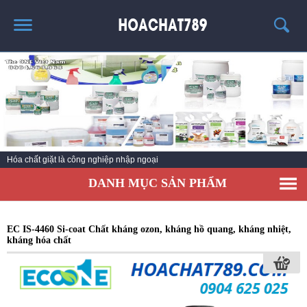
TRANG CHỦ
SẢN PHẨM HÓT
THÔNG TIN VỀ HÓA CHẤT
TIN TỨC
Hóa chất giặt là công nghiệp nhập ngoại
SẢN PHẨM
DANH MỤC SẢN PHẨM
LIÊN HỆ
EC IS-4460 Si-coat Chất kháng ozon, kháng hồ quang, kháng nhiệt,
kháng hóa chất