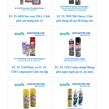
EC IS-4410 Sus-coat 316-L Chất
EC IS-7610 Tile Glossy Chất
phủ tạo màng bảo vệ
phủ dùng để tạo độ bóng cho
lốp xe, giúp lốp không bị nứt,
chuyển màu
EC IS-7210 Putty và EC IS-
EC IS-7310 Under shield Màng
7220 Compound Chất che lấp
phủ ngăn ngừa gỉ sét, ăn mòn
vết xước trên thân xe