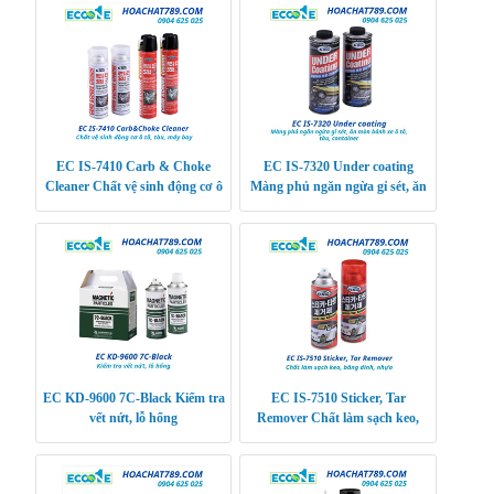
EC IS-7410 Carb & Choke
EC IS-7320 Under coating
Cleaner Chất vệ sinh động cơ ô
Màng phủ ngăn ngừa gỉ sét, ăn
tô, tàu, máy bay
mòn bánh xe ô tô, tàu, container
EC KD-9600 7C-Black Kiểm tra
EC IS-7510 Sticker, Tar
vết nứt, lỗ hổng
Remover Chất làm sạch keo,
băng dính, nhựa đường, kẹo cao
su, sơn, vết vân t