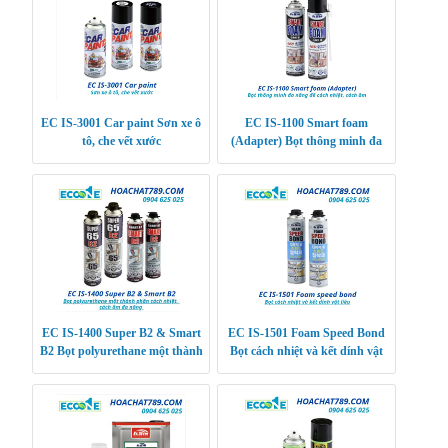
EC IS-3001 Car paint Sơn xe ô
EC IS-1100 Smart foam
tô, che vết xước
(Adapter) Bọt thông minh đa
năng để cách nhiệt, cách âm
EC IS-1400 Super B2 & Smart
EC IS-1501 Foam Speed Bond
B2 Bọt polyurethane một thành
Bọt cách nhiệt và kết dính vật
phần cách nhiệt, cách âm đa
liệu
năng