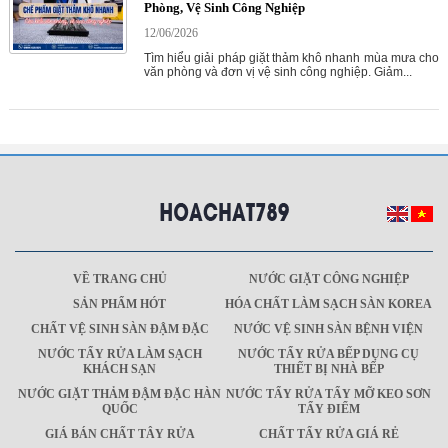
Phòng, Vệ Sinh Công Nghiệp
12/06/2026
Tìm hiểu giải pháp giặt thảm khô nhanh mùa mưa cho
văn phòng và đơn vị vệ sinh công nghiệp. Giảm...
VỀ TRANG CHỦ
NƯỚC GIẶT CÔNG NGHIỆP
SẢN PHẨM HÓT
HÓA CHẤT LÀM SẠCH SÀN KOREA
CHẤT VỆ SINH SÀN ĐẬM ĐẶC
NƯỚC VỆ SINH SÀN BỆNH VIỆN
NƯỚC TẨY RỬA LÀM SẠCH
NƯỚC TẨY RỬA BẾP DỤNG CỤ
KHÁCH SẠN
THIẾT BỊ NHÀ BẾP
NƯỚC GIẶT THẢM ĐẬM ĐẶC HÀN
NƯỚC TẨY RỬA TẨY MỠ KEO SƠN
QUỐC
TẨY ĐIỂM
GIÁ BÁN CHẤT TÂY RỬA
CHẤT TẨY RỬA GIÁ RẺ