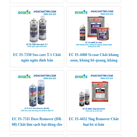
ô tô
thành phần đa năng giúp cách
nhiệt, giữ nhiệt,
EC IS-7350 Sus-care T-1 Chất
EC IS-4460 Si-coat Chất kháng
ngăn ngừa dính bẩn
ozon, kháng hồ quang, kháng
nhiệt, kháng hóa chất
EC IS-7511 Dust Remover (DR-
EC IS-4452 Slag Remover Chất
60) Chất làm sạch bụi dùng cho
loại bỏ xỉ hàn
thiết bị điện tử