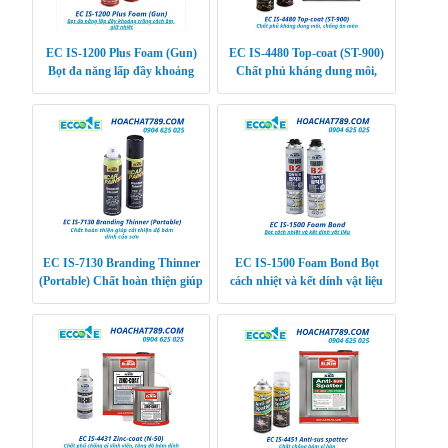
EC IS-1200 Plus Foam (Gun)
EC IS-4480 Top-coat (ST-900)
Bọt đa năng lấp đầy khoảng
Chất phủ kháng dung môi,
trống cách âm, giữ nhiệt
chống ăn mòn
EC IS-7130 Branding Thinner
EC IS-1500 Foam Bond Bọt
(Portable) Chất hoàn thiện giúp
cách nhiệt và kết dính vật liệu
cải thiện độ bám dính của sơn