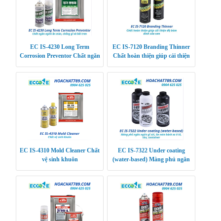
EC IS-4230 Long Term
EC IS-7120 Branding Thinner
Corrosion Preventor Chất ngăn
Chất hoàn thiện giúp cải thiện
ngừa ăn mòn, chống gỉ và bôi
độ bám dính của sơn
trơn siêu bền
EC IS-4310 Mold Cleaner Chất
EC IS-7322 Under coating
vệ sinh khuôn
(water-based) Màng phủ ngăn
ngừa gỉ sét, ăn mòn bánh xe ô
tô, tàu, containe