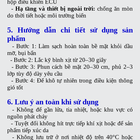
hộp điều khiển ECU
-
Hạ tầng và thiết bị ngoài trời:
chống ăn mòn
do thời tiết hoặc môi trường biển
5. Hướng dẫn chi tiết sử dụng sản
phẩm
-
Bước 1: Làm sạch hoàn toàn bề mặt khỏi dầu
mỡ, bụi bẩn
-
Bước 2: Lắc kỹ bình xịt từ 20–30 giây
-
Bước 3: Phun cách bề mặt 20–30 cm, phủ 2–3
lớp tùy độ dày yêu cầu
-
Bước 4: Để khô tự nhiên trong điều kiện thông
gió tốt
6. Lưu ý an toàn khi sử dụng
-
Không để gần lửa, tia nhiệt, hoặc khu vực có
nguồn phát cháy
-
Tuyệt đối không hít trực tiếp khí xịt hoặc để sản
phẩm tiếp xúc da
-
Không lưu trữ ở nơi nhiệt độ trên 40°C hoặc