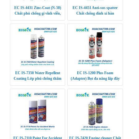
EC IS-4431 Zinc-Coat (N-50)
EC IS-4451 Anti-sus spatter
Chất phủ chống gỉ vĩnh viễn,
Chất chống dính xỉ hàn
tăng độ bám dính
EC IS-7350 Water Repellent
EC IS-1200 Plus Foam
Coating Lớp phủ chống thấm
(Adapter) Bọt đa năng lấp đầy
nước cho kính ô tô
khoảng trống cách âm, giữ nhiệt
EC IS-7110 Paint For Accident
EC IS-7420 Engine cleaner Chất