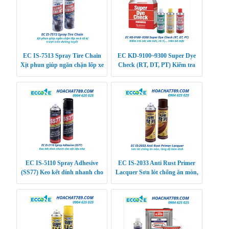
EC IS-7513 Spray Tire Chain
EC KD-9100~9300 Super Dye
Xịt phun giúp ngăn chặn lốp xe
Check (RT, DT, PT) Kiểm tra
ô tô bị trượt trên đường tuyết
các vết nứt, rò rỉ,… trên bề mặt
EC IS-5110 Spray Adhesive
EC IS-2033 Anti Rust Primer
(SS77) Keo kết dính nhanh cho
Lacquer Sơn lót chống ăn mòn,
vật liệu nhẹ
tăng độ bám dính