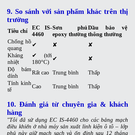
9. So sánh với sản phẩm khác trên thị
trường
EC IS-
Sơn phủ
Dầu bảo vệ
Tiêu chí
4460
epoxy thường
thông thường
Chống hồ
✔
✘
✘
quang
Kháng
✔ (tới
✔
✘
nhiệt
180°C)
Độ bám
Rất cao
Trung bình
Thấp
dính
Tính kinh
Cao
Trung bình
Thấp
tế
10. Đánh giá từ chuyên gia & khách
hàng
"Tôi đã sử dụng EC IS-4460 cho các bảng mạch
điều khiển ở nhà máy sản xuất linh kiện ô tô – lớp
phủ này giữ mạch sạch và ổn định sau 12 tháng