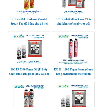
EC IS-4510 Urethane Varnish
EC IS 4420 Silver Coat Chất
Spray Tạo độ bóng cho đồ nội
phủ kẽm chống gỉ vượt trội
thất
EC IS-7340 Penet Oil (P-840)
EC IS- 1800 Tigon Foam (Gun)
Chất làm sạch, phân hủy và loại
Bọt polyurethane một thành
bỏ gỉ sét
phần đa năng giúp cách nhiệt,
giữ nhiệt, các