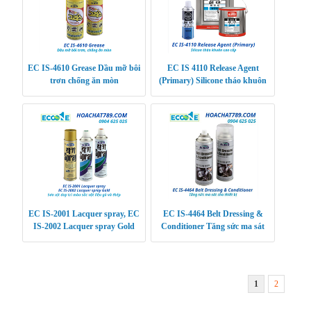
EC IS-4610 Grease Dầu mỡ bôi
EC IS 4110 Release Agent
trơn chống ăn mòn
(Primary) Silicone tháo khuôn
cao cấp
EC IS-2001 Lacquer spray, EC
EC IS-4464 Belt Dressing &
IS-2002 Lacquer spray Gold
Conditioner Tăng sức ma sát
Sơn xịt duy trì màu sắc vật liệu
cho thiết bị
gỗ và thép
1
2