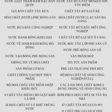
NƯỚC GIẶT THẢM ĐẬM ĐẶC HÀN
NƯỚC TẨY RỬA TẨY MỠ KEO SƠN
QUỐC
TẨY ĐIỂM
GIÁ BÁN CHẤT TÂY RỬA
CHẤT TẨY RỬA GIÁ RẺ
HÓA CHẤT (NƯỚC) PHỦ BÓNG SÀN
HÓA CHẤT (NƯỚC) LAU SÀN ĐA
NĂNG
NƯỚC RỬA BÁT CÔNG NGHIỆP
NƯỚC TẨY RỬA DẦU MỠ CÔNG
NGHIỆP
NƯỚC ĐÁNH BÓNG KIM LOẠI
CHẤT TẨY RỬA GỈ SÉT Ố VÀNG
NƯỚC VỆ SINH ĐÁNH BÓNG ĐỒ
NƯỚC BÓC TẨY LỚP PHỦ SÀN CŨ
ĐỒNG
NƯỚC PHỦ BÓNG SÀN GỖ
NƯỚC TẠO BÓNG PHỦ BÓNG SÀN
SẢN PHẨM HÓT
THÔNG TIN VỀ HÓA CHẤT
TIN TỨC SẢN PHẨM
SẢN PHẨM CƠ BẢN
PHỤ GIA SILICONE PHÁ BỌT
CHẤT CHỐNG TẠO BỌT THỰC
BỘ HÓA CHẤT VỆ SINH CÔNG
PHẨM
NGHIỆP (FULL)
BỘ HOÁ CHẤT TẨY ĐIỂM NHẬP
CÁC LOẠI HOÁ CHẤT KOREA
KHẨU ĐỨC
DÙNG TRONG VỆ SINH CÔNG NG
6 CHẤT TẨY ĐIỂM CHO GIẶT KHÔ
BƠM PHUN HOÁ CHẤT IK TÂY BA
LÀ HƠI
NHA
16 HOÁ CHẤT SỬ LÝ KHỬ TRÙNG
67 CHẤT TẨY RỬA ECO-WS
NƯỚC
11 CHẤT PHỤ GIA SILICONE