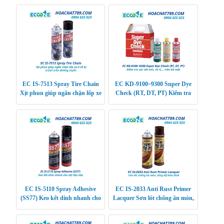
EC IS-7513 Spray Tire Chain
EC KD-9100~9300 Super Dye
Xịt phun giúp ngăn chặn lốp xe
Check (RT, DT, PT) Kiểm tra
ô tô bị trượt trên đường tuyết
các vết nứt, rò rỉ,… trên bề mặt
EC IS-5110 Spray Adhesive
EC IS-2033 Anti Rust Primer
(SS77) Keo kết dính nhanh cho
Lacquer Sơn lót chống ăn mòn,
vật liệu nhẹ
tăng độ bám dính