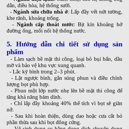
dẫn, điều hòa, hệ thống sưởi.
-
Ngành sửa chữa nhà ở
: Lấp đầy vết nứt tường,
khe rãnh, khoảng trống.
-
Ngành cấp thoát nước
: Bịt kín khoảng hở
đường ống, mối nối hệ thống nước.
5. Hướng dẫn chi tiết sử dụng sản
phẩm
-
Làm sạch bề mặt thi công, loại bỏ bụi bẩn, dầu
mỡ và bảo vệ khu vực xung quanh.
-
Lắc kỹ bình trong 2–3 phút.
-
Lật ngược bình, gắn súng phun và điều chỉnh
lượng bọt phù hợp.
-
Phun một lớp nước nhẹ lên bề mặt thi công để
tăng khả năng bám dính.
-
Chỉ lấp đầy khoảng 40% thể tích vì bọt sẽ giãn
nở.
-
Sau khi hoàn thiện, dùng dao hoặc cưa cắt bỏ
phần thừa sau khi bọt đông cứng.
-
Vệ sinh dụng cụ bằng dung dịch chuyên dụng