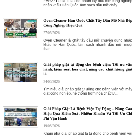
EAR27 Pasta-III là chế phẩm tẩy dầu mỡ công nghiệp
nhập khẩu Hàn Quốc, làm sạch dầu mỡ cháy...
Oven Cleaner Hàn Quốc Chất Tẩy Dầu Mỡ Nhà Bếp
Công Nghiệp Hiệu Quả
27/06/2026
Oven Cleaner là chất tẩy dầu mỡ chuyên dụng nhập
khẩu từ Hàn Quốc, làm sạch nhanh dầu mỡ, muội
than...
Giải pháp giặt tự động cho bệnh viện: Tối ưu vận
hành, kiểm soát hóa chất, nâng cao chất lượng giặt
là
24/06/2026
Tìm hiểu giải pháp giặt tự động cho bệnh viện với máy
giặt công nghiệp, hệ thống bơm hóa chất tự...
Giải Pháp Giặt Là Bệnh Viện Tự Động – Nâng Cao
Hiệu Quả Kiểm Soát Nhiễm Khuẩn Và Tối Ưu Chi
Phí Vận Hành
19/06/2026
Khám phá giải pháp giặt là tự động cho bệnh viện với