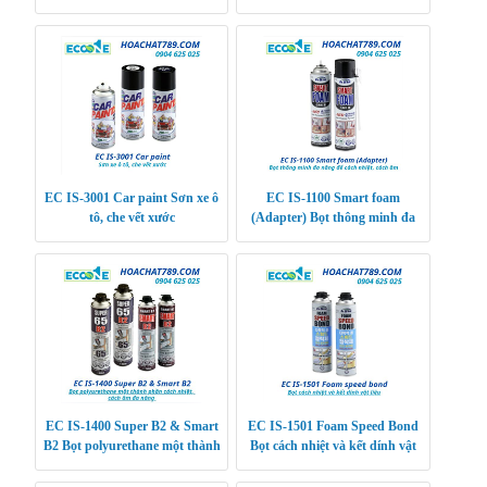
băng dính, nhựa đường, kẹo cao
su, sơn, vết vân t
EC IS-3001 Car paint Sơn xe ô
EC IS-1100 Smart foam
tô, che vết xước
(Adapter) Bọt thông minh đa
năng để cách nhiệt, cách âm
EC IS-1400 Super B2 & Smart
EC IS-1501 Foam Speed Bond
B2 Bọt polyurethane một thành
Bọt cách nhiệt và kết dính vật
phần cách nhiệt, cách âm đa
liệu
năng