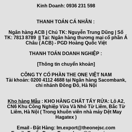
Kinh Doanh:
0936 231 598
THANH TOÁN CÁ NHÂN :
Ngân hàng ACB | Chủ TK: Nguyễn Trung Dũng | Số
TK: 7813 8789 || Tại: Ngân hàng thương mại cổ phần Á
Châu ( ACB) - PGD Hoàng Quốc Việt
THANH TOÁN DOANH NGHIỆP :
[Thông tin chuyển khoản]
CÔNG TY CỔ PHẦN THE ONE VIỆT NAM
Tài khoản: 0200 4112 4688 tại Ngân hàng Sacombank,
chi nhánh Đông Đô, Hà Nội
Kho hàng Mẫu
: KHO HÀNG CHẤT TẨY RỬA: Lô A2,
CN6 Khu Công Nghiệp Vừa Và Nhỏ Từ Liêm, Bắc Từ
Liêm, Hà Nội ( Trong khuôn viên nhà máy Dệt May
Hagatex )
Email - Đặt Hàng: Im.export@theonejsc.com