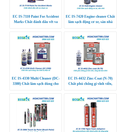
EC IS-7110 Paint For Accident
EC IS-7420 Engine cleaner Chất
Marks Chất đánh dấu vết va
làm sạch động cơ xe, sàn nhà
chạm xe
EC IS-4330 Multi Cleaner (DC-
EC IS-4432 Zinc-Coat (N-70)
3300) Chất làm sạch dùng cho
Chất phủ chống gỉ vĩnh viễn,
thiết bị điện tử
tăng độ bám dính