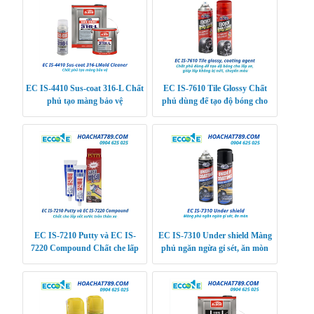
EC IS-4410 Sus-coat 316-L Chất
EC IS-7610 Tile Glossy Chất
phủ tạo màng bảo vệ
phủ dùng để tạo độ bóng cho
lốp xe, giúp lốp không bị nứt,
chuyển màu
EC IS-7210 Putty và EC IS-
EC IS-7310 Under shield Màng
7220 Compound Chất che lấp
phủ ngăn ngừa gỉ sét, ăn mòn
vết xước trên thân xe