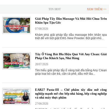
TIN HOT
XEM THÊM >>
Giải Pháp Tẩy Dầu Massage Và Mùi Hôi Chua Trên
Khăn Spa Tận Gốc
07/08/2026
Khám phá giải pháp tẩy dầu massage trên khăn spa
triệt để với bột giặt EW1-New Powder. Bột giặt nhũ...
Tẩy Ố Vàng Bát Đĩa Hiệu Quả Với Any Clean: Giải
Pháp Cho Khách Sạn, Nhà Hàng
28/07/2026
Tìm hiểu giải pháp tẩy ố vàng bát đĩa bằng Any Clean
giúp loại bỏ cặn trà, cặn cà phê, dầu mỡ lâu...
EAR27 Pasta-III – Chế phẩm tẩy dầu mỡ công
nghiệp mạnh mẽ cho bếp nhà hàng, bếp công nghiệp
và nhà máy thực phẩm
27/06/2026