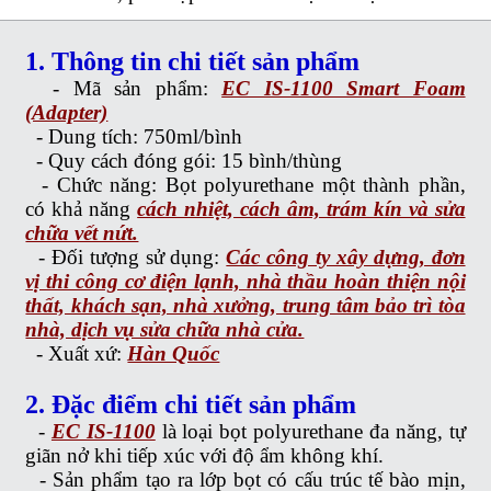
1. Thông tin chi tiết sản phẩm
- Mã sản phẩm:
EC IS-1100 Smart Foam
(Adapter)
-
Dung tích: 750ml/bình
-
Quy cách đóng gói: 15 bình/thùng
-
Chức năng: Bọt polyurethane một thành phần,
có khả năng
cách nhiệt, cách âm, trám kín và sửa
chữa vết nứt.
-
Đối tượng sử dụng:
Các công ty xây dựng, đơn
vị thi công cơ điện lạnh, nhà thầu hoàn thiện nội
thất, khách sạn, nhà xưởng, trung tâm bảo trì tòa
nhà, dịch vụ sửa chữa nhà cửa.
-
Xuất xứ:
Hàn Quốc
2. Đặc điểm chi tiết sản phẩm
-
EC IS-1100
là loại bọt polyurethane đa năng, tự
giãn nở khi tiếp xúc với độ ẩm không khí.
-
Sản phẩm tạo ra lớp bọt có cấu trúc tế bào mịn,