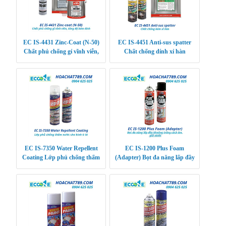
EC IS-4431 Zinc-Coat (N-50)
EC IS-4451 Anti-sus spatter
Chất phủ chống gỉ vĩnh viễn,
Chất chống dính xỉ hàn
tăng độ bám dính
EC IS-7350 Water Repellent
EC IS-1200 Plus Foam
Coating Lớp phủ chống thấm
(Adapter) Bọt đa năng lấp đầy
nước cho kính ô tô
khoảng trống cách âm, giữ nhiệt