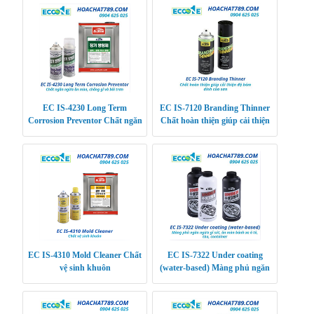
EC IS-4230 Long Term
EC IS-7120 Branding Thinner
Corrosion Preventor Chất ngăn
Chất hoàn thiện giúp cải thiện
ngừa ăn mòn, chống gỉ và bôi
độ bám dính của sơn
trơn siêu bền
EC IS-4310 Mold Cleaner Chất
EC IS-7322 Under coating
vệ sinh khuôn
(water-based) Màng phủ ngăn
ngừa gỉ sét, ăn mòn bánh xe ô
tô, tàu, containe