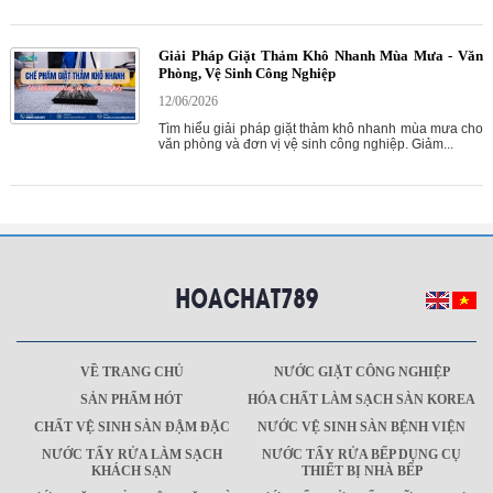
Giải Pháp Giặt Thảm Khô Nhanh Mùa Mưa - Văn
Phòng, Vệ Sinh Công Nghiệp
12/06/2026
Tìm hiểu giải pháp giặt thảm khô nhanh mùa mưa cho
văn phòng và đơn vị vệ sinh công nghiệp. Giảm...
VỀ TRANG CHỦ
NƯỚC GIẶT CÔNG NGHIỆP
SẢN PHẨM HÓT
HÓA CHẤT LÀM SẠCH SÀN KOREA
CHẤT VỆ SINH SÀN ĐẬM ĐẶC
NƯỚC VỆ SINH SÀN BỆNH VIỆN
NƯỚC TẨY RỬA LÀM SẠCH
NƯỚC TẨY RỬA BẾP DỤNG CỤ
KHÁCH SẠN
THIẾT BỊ NHÀ BẾP