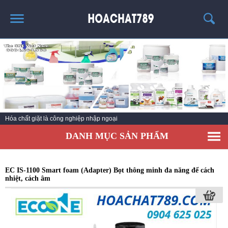
TRANG CHỦ
SẢN PHẨM HÓT
THÔNG TIN VỀ HÓA CHẤT
TIN TỨC
Hóa chất giặt là công nghiệp nhập ngoại
SẢN PHẨM
DANH MỤC SẢN PHẨM
LIÊN HỆ
EC IS-1100 Smart foam (Adapter) Bọt thông minh đa năng để cách
nhiệt, cách âm