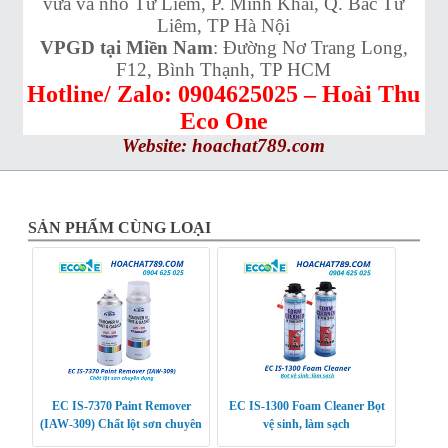
vừa và nhỏ Từ Liêm, P. Minh Khai, Q. Bắc Từ
Liêm, TP Hà Nội
VPGD tại Miền Nam
: Đường Nơ Trang Long,
F12, Bình Thạnh, TP HCM
Hotline/ Zalo: 0904625025 – Hoài Thu
Eco One
Website:
hoachat789.com
SẢN PHẨM CÙNG LOẠI
EC IS-7370 Paint Remover
EC IS-1300 Foam Cleaner Bọt
(IAW-309) Chất lột sơn chuyên
vệ sinh, làm sạch
dụng