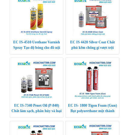
EC IS-4510 Urethane Varnish
EC IS 4420 Silver Coat Chất
Spray Tạo độ bóng cho đồ nội
phủ kẽm chống gỉ vượt trội
thất
EC IS-7340 Penet Oil (P-840)
EC IS- 1800 Tigon Foam (Gun)
Chất làm sạch, phân hủy và loại
Bọt polyurethane một thành
bỏ gỉ sét
phần đa năng giúp cách nhiệt,
giữ nhiệt, các