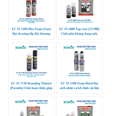
EC IS-1200 Plus Foam (Gun)
EC IS-4480 Top-coat (ST-900)
Bọt đa năng lấp đầy khoảng
Chất phủ kháng dung môi,
trống cách âm, giữ nhiệt
chống ăn mòn
EC IS-7130 Branding Thinner
EC IS-1500 Foam Bond Bọt
(Portable) Chất hoàn thiện giúp
cách nhiệt và kết dính vật liệu
cải thiện độ bám dính của sơn