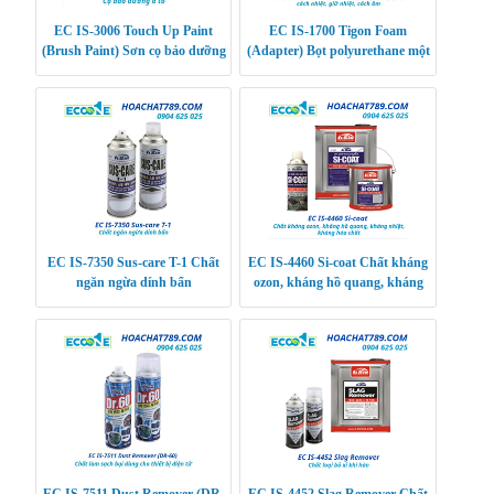
EC IS-3006 Touch Up Paint
EC IS-1700 Tigon Foam
(Brush Paint) Sơn cọ bảo dưỡng
(Adapter) Bọt polyurethane một
ô tô
thành phần đa năng giúp cách
nhiệt, giữ nhiệt,
EC IS-7350 Sus-care T-1 Chất
EC IS-4460 Si-coat Chất kháng
ngăn ngừa dính bẩn
ozon, kháng hồ quang, kháng
nhiệt, kháng hóa chất
EC IS-7511 Dust Remover (DR-
EC IS-4452 Slag Remover Chất