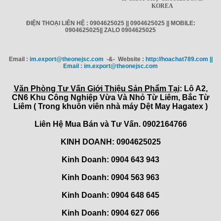
KOREA
ĐIỆN THOẠI LIÊN HỆ : 0904625025 || 0904625025 || MOBILE:
0904625025|| ZALO 0904625025
Email :
im.export@theonejsc.com
-&- Website :
http://hoachat789.com ||
Email : im.export@theonejsc.com
Văn Phòng Tư Vấn Giới Thiệu Sản Phẩm Tại
: Lô A2,
CN6 Khu Công Nghiệp Vừa Và Nhỏ Từ Liêm, Bắc Từ
Liêm ( Trong khuôn viên nhà máy Dệt May Hagatex )
Liên Hệ Mua Bán và Tư Vấn. 0902164766
KINH DOANH: 0904625025
Kinh Doanh: 0904 643 943
Kinh Doanh: 0904 563 963
Kinh Doanh: 0904 648 645
Kinh Doanh:
0904 627 066