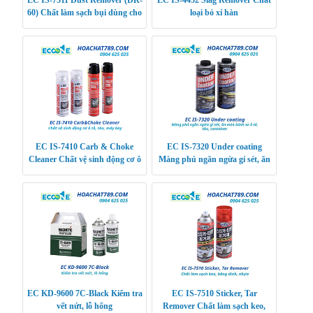
60) Chất làm sạch bụi dùng cho
loại bỏ xỉ hàn
thiết bị điện tử
EC IS-7410 Carb & Choke
EC IS-7320 Under coating
Cleaner Chất vệ sinh động cơ ô
Màng phủ ngăn ngừa gỉ sét, ăn
tô, tàu, máy bay
mòn bánh xe ô tô, tàu, container
EC KD-9600 7C-Black Kiểm tra
EC IS-7510 Sticker, Tar
vết nứt, lỗ hổng
Remover Chất làm sạch keo,