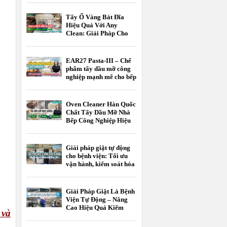
Tẩy Ố Vàng Bát Đĩa
Hiệu Quả Với Any
Clean: Giải Pháp Cho
Khách Sạn, Nhà Hàng
EAR27 Pasta-III – Chế
phẩm tẩy dầu mỡ công
nghiệp mạnh mẽ cho bếp
nhà hàng, bếp công
nghiệp và nhà máy thực
phẩm
Oven Cleaner Hàn Quốc
Chất Tẩy Dầu Mỡ Nhà
Bếp Công Nghiệp Hiệu
Quả
Giải pháp giặt tự động
cho bệnh viện: Tối ưu
vận hành, kiểm soát hóa
chất, nâng cao chất
lượng giặt là
Giải Pháp Giặt Là Bệnh
Viện Tự Động – Nâng
Cao Hiệu Quả Kiểm
 và
Soát Nhiễm Khuẩn Và
Tối Ưu Chi Phí Vận