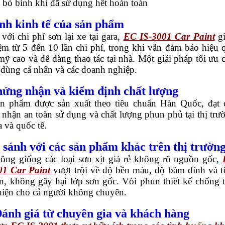
 bỏ bình khi đã sử dụng hết hoàn toàn
ính kinh tế của sản phẩm
với chi phí sơn lại xe tại gara,
EC IS-3001 Car Paint
g
iệm từ 5 đến 10 lần chi phí, trong khi vẫn đảm bảo hiệu 
ỹ cao và dễ dàng thao tác tại nhà. Một giải pháp tối ưu 
 dùng cá nhân và các doanh nghiệp.
hứng nhận và kiểm định chất lượng
n phẩm được sản xuất theo tiêu chuẩn Hàn Quốc, đạt 
nhận an toàn sử dụng và chất lượng phun phủ tại thị trư
a và quốc tế.
o sánh với các sản phẩm khác trên thị trườn
ông giống các loại sơn xịt giá rẻ không rõ nguồn gốc,
01 Car Paint
vượt trội về độ bền màu, độ bám dính và t
n, không gây hại lớp sơn gốc. Vòi phun thiết kế chống t
hiện cho cả người không chuyên.
Đánh giá từ chuyên gia và khách hàng