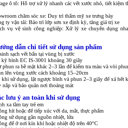
age ô tô: Hỗ trợ xử lý nhanh các vết xước nhỏ, tiết kiệm t
wroom chăm sóc xe: Duy trì thẩm mỹ xe trưng bày
g ty vận tải: Bảo trì lớp sơn xe định kỳ, tăng giá trị xe
ch vụ vệ sinh công nghiệp: Xử lý xe chuyên dụng nh
ướng dẫn chi tiết sử dụng sản phẩm
sinh sạch vết bẩn tại vùng bị xước
 kỹ bình EC IS-3001 khoảng 30 giây
 phun ra bề mặt khác 2–3 lần để kiểm tra màu và vòi phu
n lên vùng xước cách khoảng 15–20cm
 khi sử dụng, lật ngược bình và phun 2–3 giây để xả hết 
 nắp và bảo quản nơi thoáng mát
ác lưu ý an toàn khi sử dụng
nh xa tầm tay trẻ em
ng hít hoặc để tiếp xúc với da, mắt, thực phẩm
ng sử dụng gần nguồn nhiệt, lửa
ng để ở nơi kín khí hoặc nhiệt độ trên 40°C