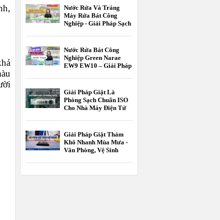
Hành
nh,
Nước Rửa Và Tráng
Máy Rửa Bát Công
Nghiệp - Giải Pháp Sạch
Bóng Chuẩn HACCP
Nước Rửa Bát Công
Nghiệp Green Narae
khả
EW9 EW10 – Giải Pháp
màu
Tối Ưu Cho Nhà Hàng,
Khách Sạn
ười
Giải Pháp Giặt Là
Phòng Sạch Chuẩn ISO
Cho Nhà Máy Điện Tử
Và Dược Phẩm
Giải Pháp Giặt Thảm
Khô Nhanh Mùa Mưa -
Văn Phòng, Vệ Sinh
Công Nghiệp