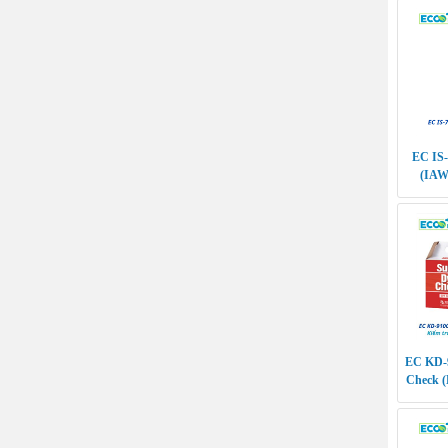
EC IS-
(IAW-
EC KD-9
Check (
các vết