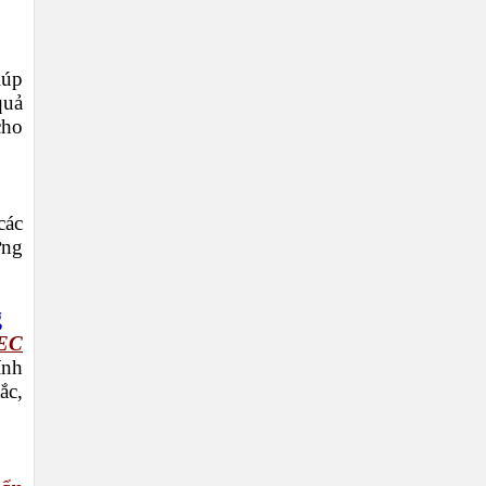
iúp
quả
cho
các
ờng
g
EC
ính
ắc,