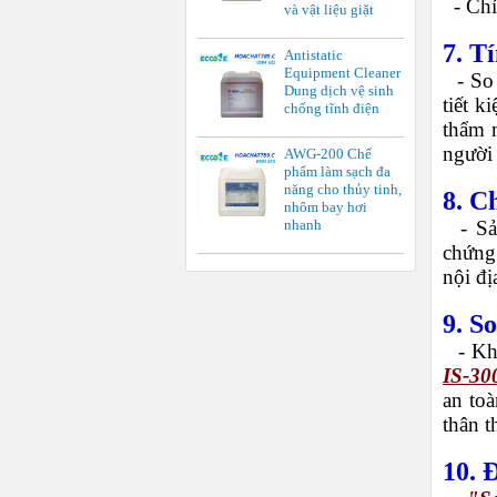
-
Chỉ
và vật liệu giặt
7. T
Antistatic
Equipment Cleaner
-
So 
Dung dịch vệ sinh
tiết k
chống tĩnh điện
thẩm m
người
AWG-200 Chế
phẩm làm sạch đa
năng cho thủy tinh,
8. C
nhôm bay hơi
-
Sả
nhanh
chứng 
nội đị
9. S
-
Kh
IS-30
an toà
thân t
10. 