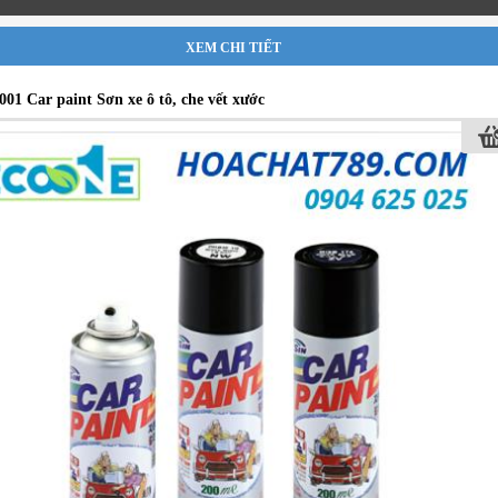
XEM CHI TIẾT
001 Car paint Sơn xe ô tô, che vết xước