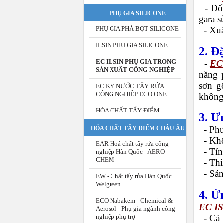
-
Đối
PHỤ GIA SILICONE
gara 
-
Xuấ
PHỤ GIA PHÁ BỌT SILICONE
ILSIN PHỤ GIA SILICONE
2. Đ
EC ILSIN PHỤ GIA TRONG
-
EC 
SẢN XUẤT CÔNG NGHIỆP
năng 
sơn g
EC KY NƯỚC TẨY RỬA
CÔNG NGHIỆP ECO ONE
không
HÓA CHẤT TẨY ĐIỂM
3. Ư
-
Phu
HÓA CHẤT TẨY ĐIỂM CHÂU ÂU
-
Khô
EAR Hoá chất tẩy rửa công
-
Tín
nghiệp Hàn Quốc - AERO
CHEM
-
Thi
-
Sản
EW - Chất tẩy rửa Hàn Quốc
Welgreen
4. Ứ
ECO Nabakem - Chemical &
EC IS
Aerosol - Phụ gia ngành công
-
Cá 
nghiệp phụ trợ