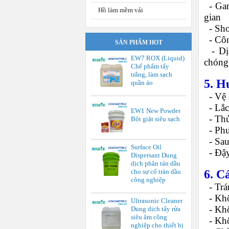
-
Gar
Hồ làm mềm vải
gian
-
Sho
-
Côn
SẢN PHẨM HOT
-
Dị
EW7 ROX (Liquid)
chóng
Chế phẩm tẩy
trắng, làm sạch
5. H
quần áo
-
Vệ 
-
Lắc
EW1 New Powder
-
Thử
Bột giặt siêu sạch
-
Phu
-
Sau
Surface Oil
-
Đậy
Dispersant Dung
dịch phân tán dầu
6. C
cho sự cố tràn dầu
công nghiệp
-
Trá
-
Khô
Ultrasonic Cleaner
-
Khô
Dung dịch tẩy rửa
siêu âm công
-
Khô
nghiệp cho thiết bị