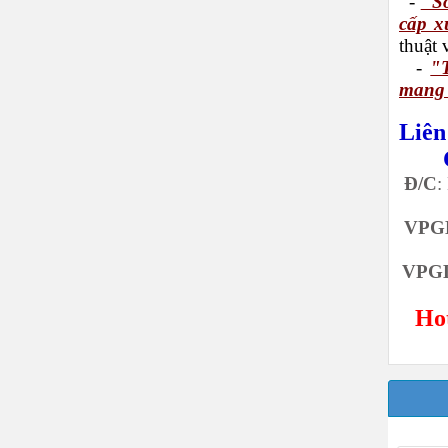
-
"Sơ
cấp x
thuật 
-
"
mang 
Liên
Đ/C
:
VPGD
VPGD
Hot