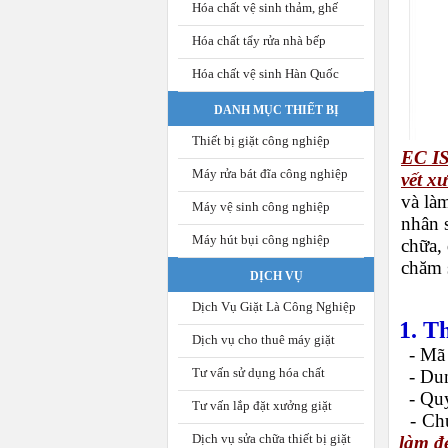
Hóa chất vệ sinh thảm, ghế
Hóa chất tẩy rửa nhà bếp
Hóa chất vệ sinh Hàn Quốc
DANH MỤC THIẾT BỊ
Thiết bị giặt công nghiệp
EC IS
Máy rửa bát đĩa công nghiệp
vết x
và là
Máy vệ sinh công nghiệp
nhân 
Máy hút bụi công nghiệp
chữa,
chăm 
DỊCH VỤ
Dịch Vụ Giặt Là Công Nghiệp
1. T
Dịch vụ cho thuê máy giặt
- Mã 
Tư vấn sử dụng hóa chất
-
Dun
-
Quy
Tư vấn lắp đặt xưởng giặt
-
Ch
Dịch vụ sửa chữa thiết bị giặt
làm đ