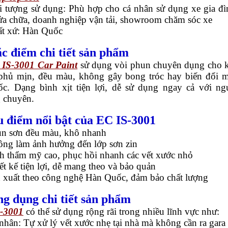
 tượng sử dụng: Phù hợp cho cá nhân sử dụng xe gia đì
sửa chữa, doanh nghiệp vận tải, showroom chăm sóc xe
t xứ: Hàn Quốc
ặc điểm chi tiết sản phẩm
IS-3001 Car Paint
sử dụng vòi phun chuyên dụng cho 
phủ mịn, đều màu, không gây bong tróc hay biến đổi 
ốc. Dạng bình xịt tiện lợi, dễ sử dụng ngay cả với ng
 chuyên.
u điểm nổi bật của EC IS-3001
n sơn đều màu, khô nhanh
ng làm ảnh hưởng đến lớp sơn zin
h thẩm mỹ cao, phục hồi nhanh các vết xước nhỏ
ết kế tiện lợi, dễ mang theo và bảo quản
 xuất theo công nghệ Hàn Quốc, đảm bảo chất lượng
ng dụng chi tiết sản phẩm
-3001
có thể sử dụng rộng rãi trong nhiều lĩnh vực như:
nhân: Tự xử lý vết xước nhẹ tại nhà mà không cần ra gara