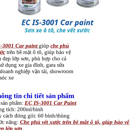
-3001 Car paint
giúp
che phủ
ước
trên bề mặt ô tô, giúp bảo vệ
m đẹp lớp sơn, phù hợp cho cá
sử dụng xe gia đình, gara sửa
 doanh nghiệp vận tải, showroom
sóc xe
hông tin chi tiết sản phẩm
sản phẩm:
EC IS-3001 Car Paint
g tích: 200ml/bình
 cách đóng gói: 60 bình/thùng
ức năng:
Che phủ vết xước trên bề mặt ô tô, giúp bảo vệ
ẹp lớp sơn