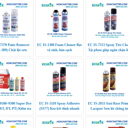
7370 Paint Remover
EC IS-1300 Foam Cleaner Bọt
EC IS-7513 Spray Tire Ch
309) Chất lột sơn
vệ sinh, làm sạch
Xịt phun giúp ngăn chặn l
chuyên dụng
xe ô tô bị trượt trên đườn
tuyết
100~9300 Super Dye
EC IS-5110 Spray Adhesive
EC IS-2033 Anti Rust Prim
RT, DT, PT) Kiểm tra
(SS77) Keo kết dính nhanh
Lacquer Sơn lót chống ă
 nứt, rò rỉ,… trên bề
cho vật liệu nhẹ
mòn, tăng độ bám dính
mặt