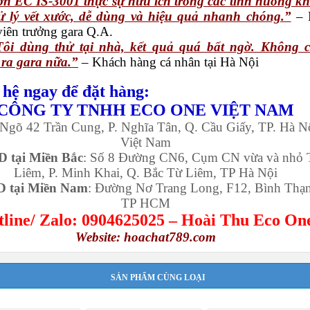
n EC IS-3001 thực sự hữu ích trong các tình huống k
ử lý vết xước, dễ dùng và hiệu quả nhanh chóng.”
– 
viên trưởng gara Q.A.
Tôi dùng thử tại nhà, kết quả quá bất ngờ. Không 
ra gara nữa.”
– Khách hàng cá nhân tại Hà Nội
 hệ ngay để đặt hàng:
CÔNG TY TNHH ECO ONE VIỆT NAM
 Ngõ 42 Trần Cung, P. Nghĩa Tân, Q. Cầu Giấy, TP. Hà N
Việt Nam
 tại Miền Bắc
: Số 8 Đường CN6, Cụm CN vừa và nhỏ 
Liêm, P. Minh Khai, Q. Bắc Từ Liêm, TP Hà Nội
 tại Miền Nam
: Đường Nơ Trang Long, F12, Bình Thạ
TP HCM
line/ Zalo: 0904625025 – Hoài Thu Eco On
Website:
hoachat789.com
SẢN PHẨM CÙNG LOẠI