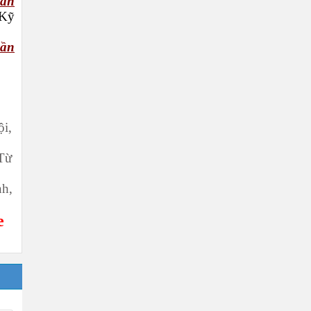
hẩn
Kỹ
cần
ội,
Từ
nh,
e