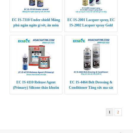
EC IS-7310 Under shield Màng
EC IS-2001 Lacquer spray, EC
phủ ngăn ngừa gỉ sét, ăn mòn
IS-2002 Lacquer spray Gold
Sơn xịt duy trì màu sắc vật liệu
gỗ và thép
EC IS 4110 Release Agent
EC IS-4464 Belt Dressing &
(Primary) Silicone tháo khuôn
Conditioner Tăng sức ma sát
cao cấp
cho thiết bị
1
2