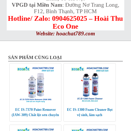
VPGD tại Miền Nam
: Đường Nơ Trang Long,
F12, Bình Thạnh, TP HCM
Hotline/ Zalo: 0904625025 – Hoài Thu
Eco One
Website:
hoachat789.com
SẢN PHẨM CÙNG LOẠI
EC IS-7370 Paint Remover
EC IS-1300 Foam Cleaner Bọt
(IAW-309) Chất lột sơn chuyên
vệ sinh, làm sạch
dụng