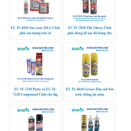
EC IS-4410 Sus-coat 316-L Chất
EC IS-7610 Tile Glossy Chất
phủ tạo màng bảo vệ
phủ dùng để tạo độ bóng cho
lốp xe, giúp lốp không bị nứt,
chuyển màu
EC IS-7210 Putty và EC IS-
EC IS-4610 Grease Dầu mỡ bôi
7220 Compound Chất che lấp
trơn chống ăn mòn
vết xước trên thân xe