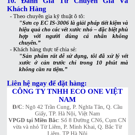
10. Đánh Giá Từ Chuyên Gia Và
Khách Hàng
-
Theo chuyên gia kỹ thuật ô tô:
"Sơn cọ EC IS-3006 là giải pháp tiết kiệm và
hiệu quả cho các vết xước nhỏ – đặc biệt phù
hợp với người dùng cá nhân không
chuyên.”
-
Khách hàng thực tế chia sẻ:
"Sản phẩm rất dễ sử dụng, tôi đã xử lý vết
xước ở cản trước chỉ trong 10 phút mà
không cần ra tiệm.”
Liên hệ ngay để đặt hàng:
CÔNG TY TNHH ECO ONE VIỆT
NAM
Đ/C
: Ngõ 42 Trần Cung, P. Nghĩa Tân, Q. Cầu
Giấy, TP. Hà Nội, Việt Nam
VPGD tại Miền Bắc
: Số 8 Đường CN6, Cụm CN
vừa và nhỏ Từ Liêm, P. Minh Khai, Q. Bắc Từ
Liêm, TP Hà Nội