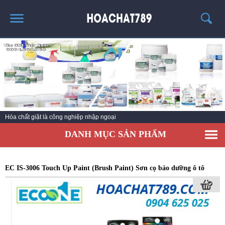
TRANG CHỦ
SẢN PHẨM HÓT
THÔNG TIN VỀ HÓA CHẤT
TIN TỨC
Hóa chất giặt là công nghiệp nhập ngoại
SẢN PHẨM
DANH MỤC SẢN PHẨM
LIÊN HỆ
EC IS-3006 Touch Up Paint (Brush Paint) Sơn cọ bảo dưỡng ô tô