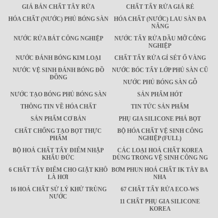
GIÁ BÁN CHẤT TÂY RỬA
CHẤT TẨY RỬA GIÁ RẺ
HÓA CHẤT (NƯỚC) PHỦ BÓNG SÀN
HÓA CHẤT (NƯỚC) LAU SÀN ĐA
NĂNG
NƯỚC RỬA BÁT CÔNG NGHIỆP
NƯỚC TẨY RỬA DẦU MỠ CÔNG
NGHIỆP
NƯỚC ĐÁNH BÓNG KIM LOẠI
CHẤT TẨY RỬA GỈ SÉT Ố VÀNG
NƯỚC VỆ SINH ĐÁNH BÓNG ĐỒ
NƯỚC BÓC TẨY LỚP PHỦ SÀN CŨ
ĐỒNG
NƯỚC PHỦ BÓNG SÀN GỖ
NƯỚC TẠO BÓNG PHỦ BÓNG SÀN
SẢN PHẨM HÓT
THÔNG TIN VỀ HÓA CHẤT
TIN TỨC SẢN PHẨM
SẢN PHẨM CƠ BẢN
PHỤ GIA SILICONE PHÁ BỌT
CHẤT CHỐNG TẠO BỌT THỰC
BỘ HÓA CHẤT VỆ SINH CÔNG
PHẨM
NGHIỆP (FULL)
BỘ HOÁ CHẤT TẨY ĐIỂM NHẬP
CÁC LOẠI HOÁ CHẤT KOREA
KHẨU ĐỨC
DÙNG TRONG VỆ SINH CÔNG NG
6 CHẤT TẨY ĐIỂM CHO GIẶT KHÔ
BƠM PHUN HOÁ CHẤT IK TÂY BA
LÀ HƠI
NHA
16 HOÁ CHẤT SỬ LÝ KHỬ TRÙNG
67 CHẤT TẨY RỬA ECO-WS
NƯỚC
11 CHẤT PHỤ GIA SILICONE
KOREA