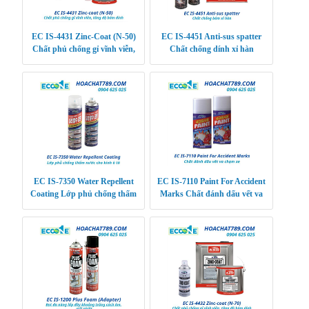
EC IS-4431 Zinc-Coat (N-50)
EC IS-4451 Anti-sus spatter
Chất phủ chống gỉ vĩnh viễn,
Chất chống dính xỉ hàn
tăng độ bám dính
EC IS-7350 Water Repellent
EC IS-7110 Paint For Accident
Coating Lớp phủ chống thấm
Marks Chất đánh dấu vết va
nước cho kính ô tô
chạm xe