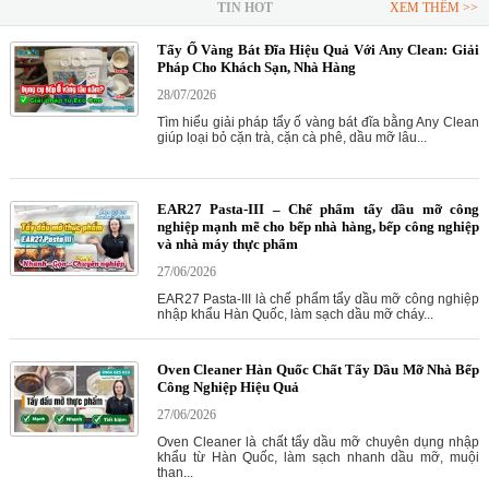
TIN HOT
XEM THÊM >>
Tẩy Ố Vàng Bát Đĩa Hiệu Quả Với Any Clean: Giải
Pháp Cho Khách Sạn, Nhà Hàng
28/07/2026
Tìm hiểu giải pháp tẩy ố vàng bát đĩa bằng Any Clean
giúp loại bỏ cặn trà, cặn cà phê, dầu mỡ lâu...
EAR27 Pasta-III – Chế phẩm tẩy dầu mỡ công
nghiệp mạnh mẽ cho bếp nhà hàng, bếp công nghiệp
và nhà máy thực phẩm
27/06/2026
EAR27 Pasta-III là chế phẩm tẩy dầu mỡ công nghiệp
nhập khẩu Hàn Quốc, làm sạch dầu mỡ cháy...
Oven Cleaner Hàn Quốc Chất Tẩy Dầu Mỡ Nhà Bếp
Công Nghiệp Hiệu Quả
27/06/2026
Oven Cleaner là chất tẩy dầu mỡ chuyên dụng nhập
khẩu từ Hàn Quốc, làm sạch nhanh dầu mỡ, muội
than...