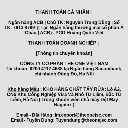
THANH TOÁN CÁ NHÂN :
Ngân hàng ACB | Chủ TK: Nguyễn Trung Dũng | Số
TK: 7813 8789 || Tại: Ngân hàng thương mại cổ phần Á
Châu ( ACB) - PGD Hoàng Quốc Việt
THANH TOÁN DOANH NGHIỆP :
[Thông tin chuyển khoản]
CÔNG TY CỔ PHẦN THE ONE VIỆT NAM
Tài khoản: 0200 4112 4688 tại Ngân hàng Sacombank,
chi nhánh Đông Đô, Hà Nội
Kho hàng Mẫu
: KHO HÀNG CHẤT TẨY RỬA: Lô A2,
CN6 Khu Công Nghiệp Vừa Và Nhỏ Từ Liêm, Bắc Từ
Liêm, Hà Nội ( Trong khuôn viên nhà máy Dệt May
Hagatex )
Email - Đặt Hàng: Im.export@theonejsc.com
Email - Tuyển Dụng: Tuyendung@theonejsc.com