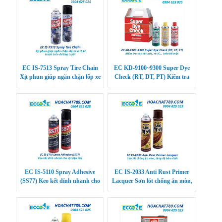
EC IS-7513 Spray Tire Chain
EC KD-9100~9300 Super Dye
Xịt phun giúp ngăn chặn lốp xe
Check (RT, DT, PT) Kiểm tra
ô tô bị trượt trên đường tuyết
các vết nứt, rò rỉ,… trên bề mặt
EC IS-5110 Spray Adhesive
EC IS-2033 Anti Rust Primer
(SS77) Keo kết dính nhanh cho
Lacquer Sơn lót chống ăn mòn,
vật liệu nhẹ
tăng độ bám dính