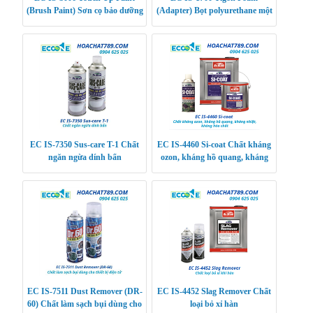
(Brush Paint) Sơn cọ bảo dưỡng
(Adapter) Bọt polyurethane một
ô tô
thành phần đa năng giúp cách
nhiệt, giữ nhiệt,
EC IS-7350 Sus-care T-1 Chất
EC IS-4460 Si-coat Chất kháng
ngăn ngừa dính bẩn
ozon, kháng hồ quang, kháng
nhiệt, kháng hóa chất
EC IS-7511 Dust Remover (DR-
EC IS-4452 Slag Remover Chất
60) Chất làm sạch bụi dùng cho
loại bỏ xỉ hàn