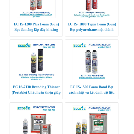
EC IS-1200 Plus Foam (Gun)
EC IS- 1800 Tigon Foam (Gun)
Bọt đa năng lấp đầy khoảng
Bọt polyurethane một thành
trống cách âm, giữ nhiệt
phần đa năng giúp cách nhiệt,
giữ nhiệt, các
EC IS-7130 Branding Thinner
EC IS-1500 Foam Bond Bọt
(Portable) Chất hoàn thiện giúp
cách nhiệt và kết dính vật liệu
cải thiện độ bám dính của sơn