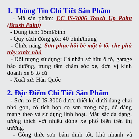
1. Thông Tin Chi Tiết Sản Phẩm
- Mã sản phẩm:
EC IS-3006 Touch Up Paint
(Brush Paint)
-
Dung tích: 15ml/bình
-
Quy cách đóng gói: 40 bình/thùng
-
Chức năng:
Sơn phục hồi bề mặt ô tô, che phủ
trầy xước nhỏ
-
Đối tượng sử dụng: Cá nhân sở hữu ô tô, garage
bảo dưỡng, trung tâm chăm sóc xe, đơn vị kinh
doanh xe ô tô cũ
-
Xuất xứ: Hàn Quốc
2. Đặc Điểm Chi Tiết Sản Phẩm
-
Sơn cọ EC IS-3006 được thiết kế dưới dạng chai
nhỏ gọn, có tích hợp cọ sơn trong nắp, dễ dàng
mang theo và sử dụng linh hoạt. Màu sắc đa dạng,
tương thích với nhiều dòng xe phổ biến trên thị
trường.
-
Công thức sơn bám dính tốt, khô nhanh và