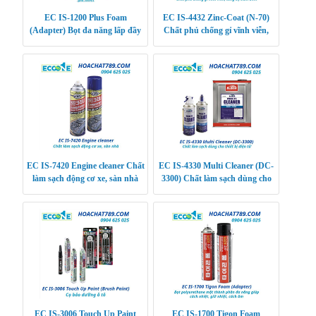
EC IS-1200 Plus Foam
EC IS-4432 Zinc-Coat (N-70)
(Adapter) Bọt đa năng lấp đầy
Chất phủ chống gỉ vĩnh viễn,
khoảng trống cách âm, giữ nhiệt
tăng độ bám dính
EC IS-7420 Engine cleaner Chất
EC IS-4330 Multi Cleaner (DC-
làm sạch động cơ xe, sàn nhà
3300) Chất làm sạch dùng cho
thiết bị điện tử
EC IS-3006 Touch Up Paint
EC IS-1700 Tigon Foam