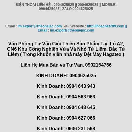
ĐIỆN THOẠI LIÊN HỆ : 0904625025 || 0904625025 || MOBILE:
0904625025|| ZALO 0904625025
Email :
im.export@theonejsc.com
-&- Website :
http://hoachat789.com ||
Email : im.export@theonejsc.com
Văn Phòng Tư Vấn Giới Thiệu Sản Phẩm Tại
: Lô A2,
CN6 Khu Công Nghiệp Vừa Và Nhỏ Từ Liêm, Bắc Từ
Liêm ( Trong khuôn viên nhà máy Dệt May Hagatex )
Liên Hệ Mua Bán và Tư Vấn. 0902164766
KINH DOANH: 0904625025
Kinh Doanh: 0904 643 943
Kinh Doanh: 0904 563 963
Kinh Doanh: 0904 648 645
Kinh Doanh:
0904 627 066
Kinh Doanh:
0936 231 598