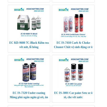
thiết bị điện tử
EC KD-9600 7C-Black Kiểm tra
EC IS-7410 Carb & Choke
vết nứt, lỗ hổng
Cleaner Chất vệ sinh động cơ ô
tô, tàu, máy bay
EC IS-7320 Under coating
EC IS-3001 Car paint Sơn xe ô
Màng phủ ngăn ngừa gỉ sét, ăn
tô, che vết xước
mòn bánh xe ô tô, tàu, container