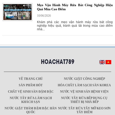
Mẹo Vận Hành Máy Rửa Bát Công Nghiệp Hiệu
Quả Mùa Cao Điểm
10/06/2026
Khám phá các mẹo vận hành máy rửa bát công
nghiệp hiệu quả, tránh quá tải trong mùa cao điểm
nhà...
VỀ TRANG CHỦ
NƯỚC GIẶT CÔNG NGHIỆP
SẢN PHẨM HÓT
HÓA CHẤT LÀM SẠCH SÀN KOREA
CHẤT VỆ SINH SÀN ĐẬM ĐẶC
NƯỚC VỆ SINH SÀN BỆNH VIỆN
NƯỚC TẨY RỬA LÀM SẠCH
NƯỚC TẨY RỬA BẾP DỤNG CỤ
KHÁCH SẠN
THIẾT BỊ NHÀ BẾP
NƯỚC GIẶT THẢM ĐẬM ĐẶC HÀN
NƯỚC TẨY RỬA TẨY MỠ KEO SƠN
QUỐC
TẨY ĐIỂM