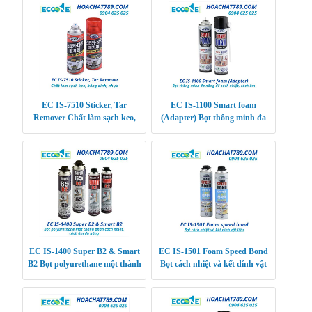
EC IS-7510 Sticker, Tar
EC IS-1100 Smart foam
Remover Chất làm sạch keo,
(Adapter) Bọt thông minh đa
băng dính, nhựa đường, kẹo cao
năng để cách nhiệt, cách âm
su, sơn, vết vân t
EC IS-1400 Super B2 & Smart
EC IS-1501 Foam Speed Bond
B2 Bọt polyurethane một thành
Bọt cách nhiệt và kết dính vật
phần cách nhiệt, cách âm đa
liệu
năng