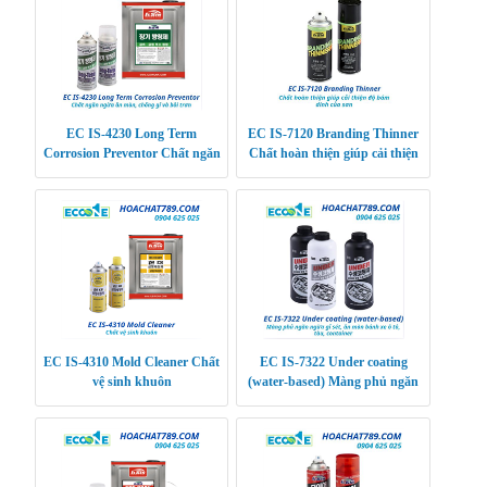
EC IS-4230 Long Term
EC IS-7120 Branding Thinner
Corrosion Preventor Chất ngăn
Chất hoàn thiện giúp cải thiện
ngừa ăn mòn, chống gỉ và bôi
độ bám dính của sơn
trơn siêu bền
EC IS-4310 Mold Cleaner Chất
EC IS-7322 Under coating
vệ sinh khuôn
(water-based) Màng phủ ngăn
ngừa gỉ sét, ăn mòn bánh xe ô
tô, tàu, containe