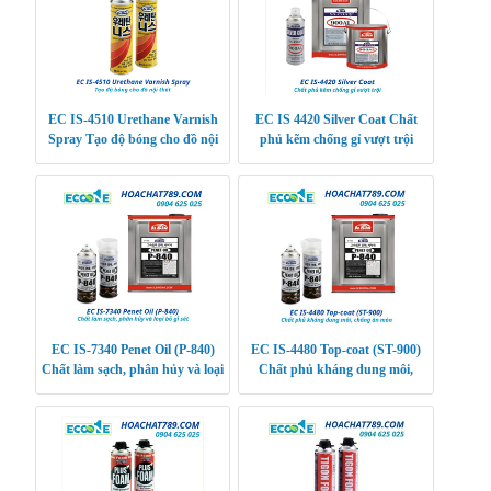
EC IS-4510 Urethane Varnish
EC IS 4420 Silver Coat Chất
Spray Tạo độ bóng cho đồ nội
phủ kẽm chống gỉ vượt trội
thất
EC IS-7340 Penet Oil (P-840)
EC IS-4480 Top-coat (ST-900)
Chất làm sạch, phân hủy và loại
Chất phủ kháng dung môi,
bỏ gỉ sét
chống ăn mòn