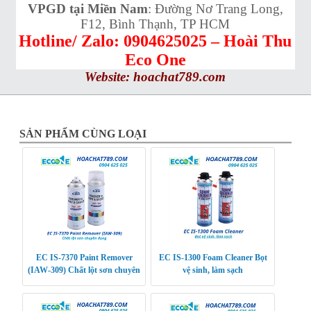
VPGD tại Miền Nam
: Đường Nơ Trang Long,
F12, Bình Thạnh, TP HCM
Hotline/ Zalo: 0904625025 – Hoài Thu
Eco One
Website:
hoachat789.com
SẢN PHẨM CÙNG LOẠI
EC IS-7370 Paint Remover
EC IS-1300 Foam Cleaner Bọt
(IAW-309) Chất lột sơn chuyên
vệ sinh, làm sạch
dụng