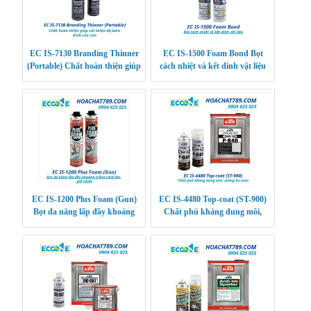
EC IS-7130 Branding Thinner
EC IS-1500 Foam Bond Bọt
(Portable) Chất hoàn thiện giúp
cách nhiệt và kết dính vật liệu
cải thiện độ bám dính của sơn
EC IS-1200 Plus Foam (Gun)
EC IS-4480 Top-coat (ST-900)
Bọt đa năng lấp đầy khoảng
Chất phủ kháng dung môi,
trống cách âm, giữ nhiệt
chống ăn mòn