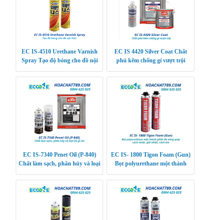
EC IS-4510 Urethane Varnish
EC IS 4420 Silver Coat Chất
Spray Tạo độ bóng cho đồ nội
phủ kẽm chống gỉ vượt trội
thất
EC IS-7340 Penet Oil (P-840)
EC IS- 1800 Tigon Foam (Gun)
Chất làm sạch, phân hủy và loại
Bọt polyurethane một thành
bỏ gỉ sét
phần đa năng giúp cách nhiệt,
giữ nhiệt, các