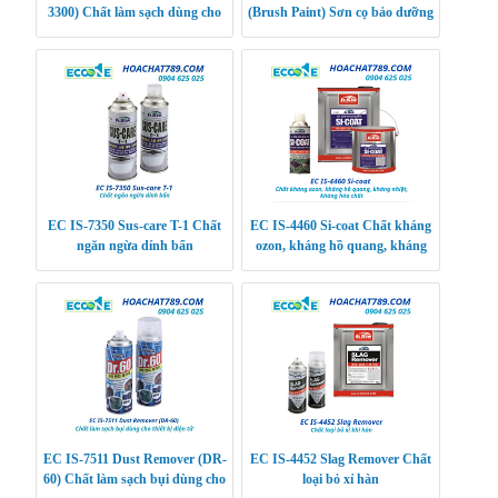
3300) Chất làm sạch dùng cho
(Brush Paint) Sơn cọ bảo dưỡng
thiết bị điện tử
ô tô
EC IS-7350 Sus-care T-1 Chất
EC IS-4460 Si-coat Chất kháng
ngăn ngừa dính bẩn
ozon, kháng hồ quang, kháng
nhiệt, kháng hóa chất
EC IS-7511 Dust Remover (DR-
EC IS-4452 Slag Remover Chất
60) Chất làm sạch bụi dùng cho
loại bỏ xỉ hàn