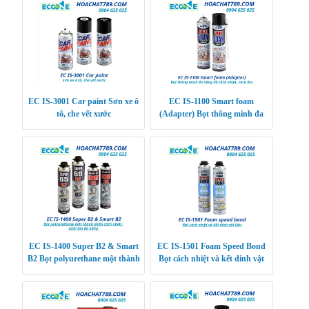
EC IS-3001 Car paint Sơn xe ô
EC IS-1100 Smart foam
tô, che vết xước
(Adapter) Bọt thông minh đa
năng để cách nhiệt, cách âm
EC IS-1400 Super B2 & Smart
EC IS-1501 Foam Speed Bond
B2 Bọt polyurethane một thành
Bọt cách nhiệt và kết dính vật
phần cách nhiệt, cách âm đa
liệu
năng