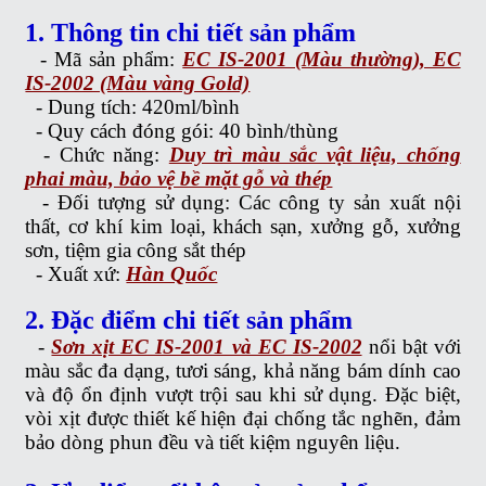
1. Thông tin chi tiết sản phẩm
- Mã sản phẩm:
EC IS-2001 (Màu thường), EC
IS-2002 (Màu vàng Gold)
-
Dung tích: 420ml/bình
-
Quy cách đóng gói: 40 bình/thùng
-
Chức năng:
Duy trì màu sắc vật liệu, chống
phai màu, bảo vệ bề mặt gỗ và thép
-
Đối tượng sử dụng: Các công ty sản xuất nội
thất, cơ khí kim loại, khách sạn, xưởng gỗ, xưởng
sơn, tiệm gia công sắt thép
-
Xuất xứ:
Hàn Quốc
2. Đặc điểm chi tiết sản phẩm
-
Sơn xịt EC IS-2001 và EC IS-2002
nổi bật với
màu sắc đa dạng, tươi sáng, khả năng bám dính cao
và độ ổn định vượt trội sau khi sử dụng. Đặc biệt,
vòi xịt được thiết kế hiện đại chống tắc nghẽn, đảm
bảo dòng phun đều và tiết kiệm nguyên liệu.