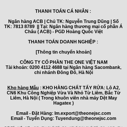
THANH TOÁN CÁ NHÂN :
Ngân hàng ACB | Chủ TK: Nguyễn Trung Dũng | Số
TK: 7813 8789 || Tại: Ngân hàng thương mại cổ phần Á
Châu ( ACB) - PGD Hoàng Quốc Việt
THANH TOÁN DOANH NGHIỆP :
[Thông tin chuyển khoản]
CÔNG TY CỔ PHẦN THE ONE VIỆT NAM
Tài khoản: 0200 4112 4688 tại Ngân hàng Sacombank,
chi nhánh Đông Đô, Hà Nội
Kho hàng Mẫu
: KHO HÀNG CHẤT TẨY RỬA: Lô A2,
CN6 Khu Công Nghiệp Vừa Và Nhỏ Từ Liêm, Bắc Từ
Liêm, Hà Nội ( Trong khuôn viên nhà máy Dệt May
Hagatex )
Email - Đặt Hàng: Im.export@theonejsc.com
Email - Tuyển Dụng: Tuyendung@theonejsc.com