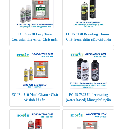
EC IS-4230 Long Term
EC IS-7120 Branding Thinner
Corrosion Preventor Chất ngăn
Chất hoàn thiện giúp cải thiện
ngừa ăn mòn, chống gỉ và bôi
độ bám dính của sơn
trơn siêu bền
EC IS-4310 Mold Cleaner Chất
EC IS-7322 Under coating
vệ sinh khuôn
(water-based) Màng phủ ngăn
ngừa gỉ sét, ăn mòn bánh xe ô
tô, tàu, containe