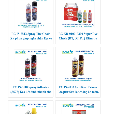
EC IS-7513 Spray Tire Chain
EC KD-9100~9300 Super Dye
Xịt phun giúp ngăn chặn lốp xe
Check (RT, DT, PT) Kiểm tra
ô tô bị trượt trên đường tuyết
các vết nứt, rò rỉ,… trên bề mặt
EC IS-5110 Spray Adhesive
EC IS-2033 Anti Rust Primer
(SS77) Keo kết dính nhanh cho
Lacquer Sơn lót chống ăn mòn,
vật liệu nhẹ
tăng độ bám dính