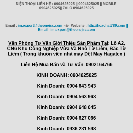
ĐIỆN THOẠI LIÊN HỆ : 0904625025 || 0904625025 || MOBILE:
0904625025|| ZALO 0904625025
Email :
im.export@theonejsc.com
-&- Website :
http://hoachat789.com ||
Email : im.export@theonejsc.com
Văn Phòng Tư Vấn Giới Thiệu Sản Phẩm Tại
: Lô A2,
CN6 Khu Công Nghiệp Vừa Và Nhỏ Từ Liêm, Bắc Từ
Liêm ( Trong khuôn viên nhà máy Dệt May Hagatex )
Liên Hệ Mua Bán và Tư Vấn. 0902164766
KINH DOANH: 0904625025
Kinh Doanh: 0904 643 943
Kinh Doanh: 0904 563 963
Kinh Doanh: 0904 648 645
Kinh Doanh:
0904 627 066
Kinh Doanh:
0936 231 598