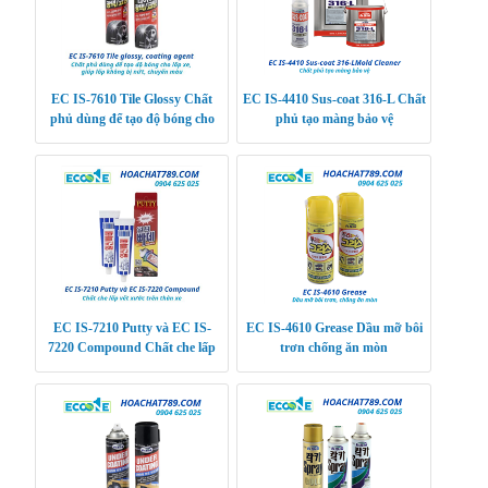
EC IS-7610 Tile Glossy Chất
EC IS-4410 Sus-coat 316-L Chất
phủ dùng để tạo độ bóng cho
phủ tạo màng bảo vệ
lốp xe, giúp lốp không bị nứt,
chuyển màu
EC IS-7210 Putty và EC IS-
EC IS-4610 Grease Dầu mỡ bôi
7220 Compound Chất che lấp
trơn chống ăn mòn
vết xước trên thân xe