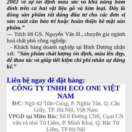
2002 về sự ổn định màu sắc và khả năng bám
dính trên cả hai vật liệu gỗ và kim loại. Đây là
dòng sản phẩm rất đáng đầu tư cho các đơn vị
sản xuất cần bảo trì hoặc hoàn thiện bề mặt sản
phẩm.”
— Trích lời GS. Nguyễn Văn H., chuyên gia ngành
hoá chất phủ công nghiệp.
-
Khách hàng doanh nghiệp tại Bình Dương nhận
xét:
"Sản phẩm chất lượng ổn định, màu lên đẹp,
dễ thao tác và giúp tiết kiệm chi phí nhân sự đáng
kể.”
Liên hệ ngay để đặt hàng:
CÔNG TY TNHH ECO ONE VIỆT
NAM
Đ/C
: Ngõ 42 Trần Cung, P. Nghĩa Tân, Q. Cầu
Giấy, TP. Hà Nội, Việt Nam
VPGD tại Miền Bắc
: Số 8 Đường CN6, Cụm CN
vừa và nhỏ Từ Liêm, P. Minh Khai, Q. Bắc Từ
Liêm, TP Hà Nội