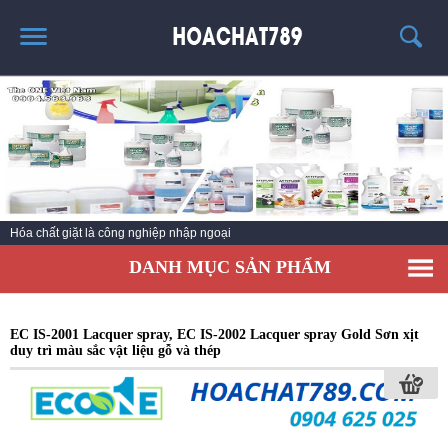
TRANG CHỦ
SẢN PHẨM HÓT
THÔNG TIN VỀ HÓA CHẤT
TIN TỨC
Hóa chất giặt là công nghiệp nhập ngoại
SẢN PHẨM
DANH MỤC SẢN PHẨM
LIÊN HỆ
EC IS-2001 Lacquer spray, EC IS-2002 Lacquer spray Gold Sơn xịt
duy trì màu sắc vật liệu gỗ và thép