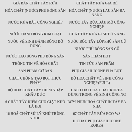
GIÁ BÁN CHẤT TÂY RỬA
CHẤT TẨY RỬA GIÁ RẺ
HÓA CHẤT (NƯỚC) PHỦ BÓNG SÀN
HÓA CHẤT (NƯỚC) LAU SÀN ĐA
NĂNG
NƯỚC RỬA BÁT CÔNG NGHIỆP
NƯỚC TẨY RỬA DẦU MỠ CÔNG
NGHIỆP
NƯỚC ĐÁNH BÓNG KIM LOẠI
CHẤT TẨY RỬA GỈ SÉT Ố VÀNG
NƯỚC VỆ SINH ĐÁNH BÓNG ĐỒ
NƯỚC BÓC TẨY LỚP PHỦ SÀN CŨ
ĐỒNG
NƯỚC PHỦ BÓNG SÀN GỖ
NƯỚC TẠO BÓNG PHỦ BÓNG SÀN
SẢN PHẨM HÓT
THÔNG TIN VỀ HÓA CHẤT
TIN TỨC SẢN PHẨM
SẢN PHẨM CƠ BẢN
PHỤ GIA SILICONE PHÁ BỌT
CHẤT CHỐNG TẠO BỌT THỰC
BỘ HÓA CHẤT VỆ SINH CÔNG
PHẨM
NGHIỆP (FULL)
BỘ HOÁ CHẤT TẨY ĐIỂM NHẬP
CÁC LOẠI HOÁ CHẤT KOREA
KHẨU ĐỨC
DÙNG TRONG VỆ SINH CÔNG NG
6 CHẤT TẨY ĐIỂM CHO GIẶT KHÔ
BƠM PHUN HOÁ CHẤT IK TÂY BA
LÀ HƠI
NHA
16 HOÁ CHẤT SỬ LÝ KHỬ TRÙNG
67 CHẤT TẨY RỬA ECO-WS
NƯỚC
11 CHẤT PHỤ GIA SILICONE
KOREA