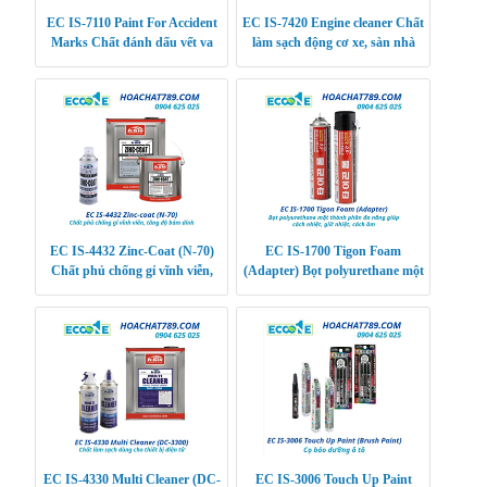
EC IS-7110 Paint For Accident
EC IS-7420 Engine cleaner Chất
Marks Chất đánh dấu vết va
làm sạch động cơ xe, sàn nhà
chạm xe
EC IS-4432 Zinc-Coat (N-70)
EC IS-1700 Tigon Foam
Chất phủ chống gỉ vĩnh viễn,
(Adapter) Bọt polyurethane một
tăng độ bám dính
thành phần đa năng giúp cách
nhiệt, giữ nhiệt,
EC IS-4330 Multi Cleaner (DC-
EC IS-3006 Touch Up Paint