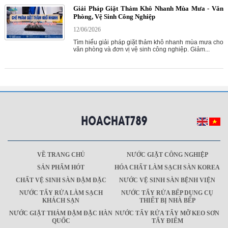
Giải Pháp Giặt Thảm Khô Nhanh Mùa Mưa - Văn
Phòng, Vệ Sinh Công Nghiệp
12/06/2026
Tìm hiểu giải pháp giặt thảm khô nhanh mùa mưa cho
văn phòng và đơn vị vệ sinh công nghiệp. Giảm...
VỀ TRANG CHỦ
NƯỚC GIẶT CÔNG NGHIỆP
SẢN PHẨM HÓT
HÓA CHẤT LÀM SẠCH SÀN KOREA
CHẤT VỆ SINH SÀN ĐẬM ĐẶC
NƯỚC VỆ SINH SÀN BỆNH VIỆN
NƯỚC TẨY RỬA LÀM SẠCH
NƯỚC TẨY RỬA BẾP DỤNG CỤ
KHÁCH SẠN
THIẾT BỊ NHÀ BẾP
NƯỚC GIẶT THẢM ĐẬM ĐẶC HÀN
NƯỚC TẨY RỬA TẨY MỠ KEO SƠN
QUỐC
TẨY ĐIỂM