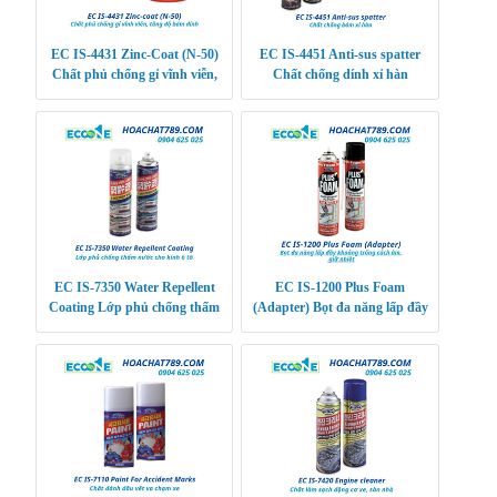
EC IS-4431 Zinc-Coat (N-50)
EC IS-4451 Anti-sus spatter
Chất phủ chống gỉ vĩnh viễn,
Chất chống dính xỉ hàn
tăng độ bám dính
EC IS-7350 Water Repellent
EC IS-1200 Plus Foam
Coating Lớp phủ chống thấm
(Adapter) Bọt đa năng lấp đầy
nước cho kính ô tô
khoảng trống cách âm, giữ nhiệt