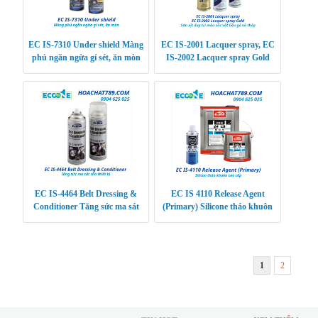
EC IS-7310 Under shield Màng
EC IS-2001 Lacquer spray, EC
phủ ngăn ngừa gỉ sét, ăn mòn
IS-2002 Lacquer spray Gold
Sơn xịt duy trì màu sắc vật liệu
gỗ và thép
EC IS-4464 Belt Dressing &
EC IS 4110 Release Agent
Conditioner Tăng sức ma sát
(Primary) Silicone tháo khuôn
cho thiết bị
cao cấp
1
2