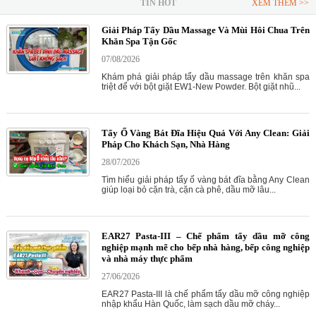
TIN HOT
XEM THÊM >>
Giải Pháp Tẩy Dầu Massage Và Mùi Hôi Chua Trên
Khăn Spa Tận Gốc
07/08/2026
Khám phá giải pháp tẩy dầu massage trên khăn spa
triệt để với bột giặt EW1-New Powder. Bột giặt nhũ...
Tẩy Ố Vàng Bát Đĩa Hiệu Quả Với Any Clean: Giải
Pháp Cho Khách Sạn, Nhà Hàng
28/07/2026
Tìm hiểu giải pháp tẩy ố vàng bát đĩa bằng Any Clean
giúp loại bỏ cặn trà, cặn cà phê, dầu mỡ lâu...
EAR27 Pasta-III – Chế phẩm tẩy dầu mỡ công
nghiệp mạnh mẽ cho bếp nhà hàng, bếp công nghiệp
và nhà máy thực phẩm
27/06/2026
EAR27 Pasta-III là chế phẩm tẩy dầu mỡ công nghiệp
nhập khẩu Hàn Quốc, làm sạch dầu mỡ cháy...