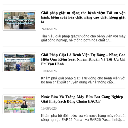
Giải pháp giặt tự động cho bệnh viện: Tối ưu vận
hành, kiểm soát hóa chất, nâng cao chất lượng giặt
là
24/06/2026
Tìm hiểu giải pháp giặt tự động cho bệnh viện với máy
giặt công nghiệp, hệ thống bơm hóa chất tự...
Giải Pháp Giặt Là Bệnh Viện Tự Động – Nâng Cao
Hiệu Quả Kiểm Soát Nhiễm Khuẩn Và Tối Ưu Chi
Phí Vận Hành
19/06/2026
Khám phá giải pháp giặt là tự động cho bệnh viện với
bộ hóa chất giặt chuyên dụng và hệ thống cấp...
Nước Rửa Và Tráng Máy Rửa Bát Công Nghiệp -
Giải Pháp Sạch Bóng Chuẩn HACCP
19/06/2026
Khám phá bộ đôi nước rửa và nước tráng máy rửa bát
công nghiệp EAR25 Pasta-I và EAR26 Pasta-II nhập...