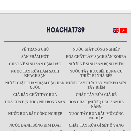
VỀ TRANG CHỦ
NƯỚC GIẶT CÔNG NGHIỆP
SẢN PHẨM HÓT
HÓA CHẤT LÀM SẠCH SÀN KOREA
CHẤT VỆ SINH SÀN ĐẬM ĐẶC
NƯỚC VỆ SINH SÀN BỆNH VIỆN
NƯỚC TẨY RỬA LÀM SẠCH
NƯỚC TẨY RỬA BẾP DỤNG CỤ
KHÁCH SẠN
THIẾT BỊ NHÀ BẾP
NƯỚC GIẶT THẢM ĐẬM ĐẶC HÀN
NƯỚC TẨY RỬA TẨY MỠ KEO SƠN
QUỐC
TẨY ĐIỂM
GIÁ BÁN CHẤT TÂY RỬA
CHẤT TẨY RỬA GIÁ RẺ
HÓA CHẤT (NƯỚC) PHỦ BÓNG SÀN
HÓA CHẤT (NƯỚC) LAU SÀN ĐA
NĂNG
NƯỚC RỬA BÁT CÔNG NGHIỆP
NƯỚC TẨY RỬA DẦU MỠ CÔNG
NGHIỆP
NƯỚC ĐÁNH BÓNG KIM LOẠI
CHẤT TẨY RỬA GỈ SÉT Ố VÀNG