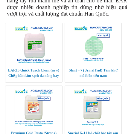
năng tẩy rửa mạnh mẽ và an toàn cho bề mặt, EAR
được nhiều doanh nghiệp tin dùng nhờ hiệu quả
vượt trội và chất lượng đạt chuẩn Hàn Quốc.
EAR15 Quick Turch Clean (new)
Slant – 7 (Urinal Pad) Tấm khử
Chế phẩm làm sạch đa năng bay
mùi bồn tiểu nam
hơi nhanh
Premium Gold Pasta (Strong)
Special K-1 Hoá chất bóc tẩy sàn