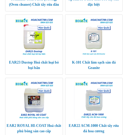
(Oven cleaner) Chất tẩy rửa dầu
đặc biệt
hạng nặng cấp cho thiết bị nhà bếp
(lò v
EAR23 Dustop Hoá chất loại bỏ
K-101 Chất làm sạch sàn đá
bụi bẩn
Granite
EAR2 ROYAL HI-COAT Hoá chất
EAR22 ACM-1000 Chất tẩy rửa
phủ bóng sàn cao cấp
đá hoa cương