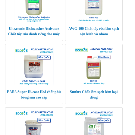
Ultrasonic Dishwasher Activator
AWG-100 Chất tẩy rửa làm sạch
Chất tẩy rửa dành riêng cho máy
cặn kính và nhôm
rửa bát bằng sóng siêu âm
EAR3 Super Hi-coat Hoá chất phủ
Sunlux Chất làm sạch kim loại
bóng sàn cao cấp
đồng