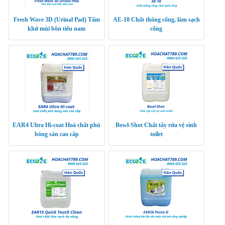
Fresh Wave 3D (Urinal Pad) Tấm
AE-10 Chất thông cống, làm sạch
khử mùi bồn tiểu nam
cống
EAR4 Ultra Hi-coat Hoá chất phủ
Bowl-Shot Chất tẩy rửa vệ sinh
bóng sàn cao cấp
toilet