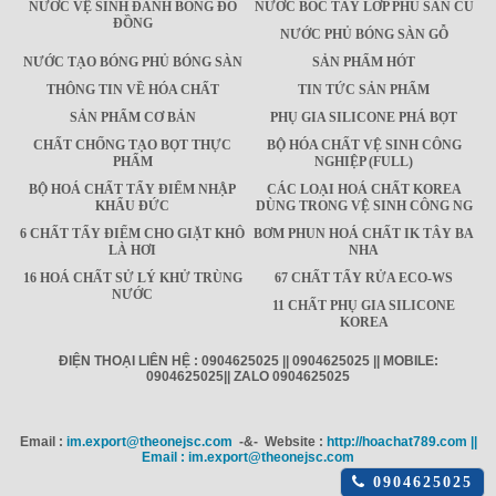
NƯỚC VỆ SINH ĐÁNH BÓNG ĐỒ
NƯỚC BÓC TẨY LỚP PHỦ SÀN CŨ
ĐỒNG
NƯỚC PHỦ BÓNG SÀN GỖ
NƯỚC TẠO BÓNG PHỦ BÓNG SÀN
SẢN PHẨM HÓT
THÔNG TIN VỀ HÓA CHẤT
TIN TỨC SẢN PHẨM
SẢN PHẨM CƠ BẢN
PHỤ GIA SILICONE PHÁ BỌT
CHẤT CHỐNG TẠO BỌT THỰC
BỘ HÓA CHẤT VỆ SINH CÔNG
PHẨM
NGHIỆP (FULL)
BỘ HOÁ CHẤT TẨY ĐIỂM NHẬP
CÁC LOẠI HOÁ CHẤT KOREA
KHẨU ĐỨC
DÙNG TRONG VỆ SINH CÔNG NG
6 CHẤT TẨY ĐIỂM CHO GIẶT KHÔ
BƠM PHUN HOÁ CHẤT IK TÂY BA
LÀ HƠI
NHA
16 HOÁ CHẤT SỬ LÝ KHỬ TRÙNG
67 CHẤT TẨY RỬA ECO-WS
NƯỚC
11 CHẤT PHỤ GIA SILICONE
KOREA
ĐIỆN THOẠI LIÊN HỆ : 0904625025 || 0904625025 || MOBILE:
0904625025|| ZALO 0904625025
Email :
im.export@theonejsc.com
-&- Website :
http://hoachat789.com ||
Email : im.export@theonejsc.com
Click
0904625025