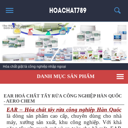
TRANG CHỦ
SẢN PHẨM HÓT
THÔNG TIN VỀ HÓA CHẤT
TIN TỨC
Hóa chất giặt là công nghiệp nhập ngoại
SẢN PHẨM
DANH MỤC SẢN PHẨM
LIÊN HỆ
EAR HOÁ CHẤT TẨY RỬA CÔNG NGHIỆP HÀN QUỐC
- AERO CHEM
EAR – Hóa chất tẩy rửa công nghiệp Hàn Quốc
là dòng sản phẩm cao cấp, chuyên dùng cho nhà
máy, xưởng sản xuất, khu công nghiệp. Với khả