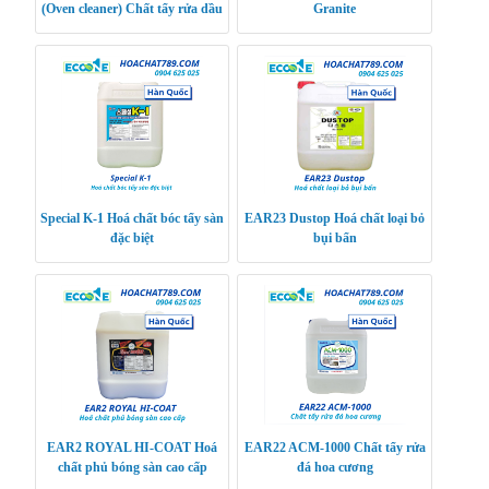
(Oven cleaner) Chất tẩy rửa dầu
Granite
hạng nặng cấp cho thiết bị nhà
bếp (lò v
Special K-1 Hoá chất bóc tẩy sàn
EAR23 Dustop Hoá chất loại bỏ
đặc biệt
bụi bẩn
EAR2 ROYAL HI-COAT Hoá
EAR22 ACM-1000 Chất tẩy rửa
chất phủ bóng sàn cao cấp
đá hoa cương