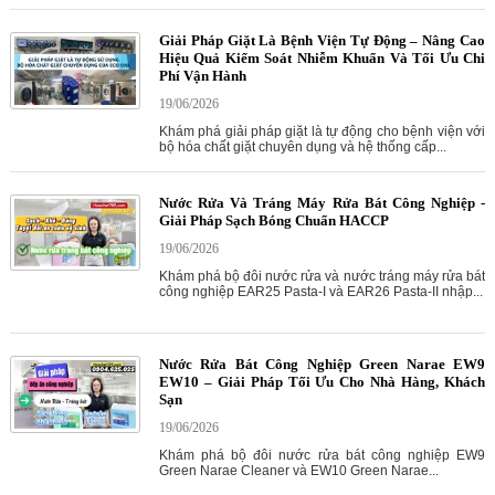
Giải Pháp Giặt Là Bệnh Viện Tự Động – Nâng Cao
Hiệu Quả Kiểm Soát Nhiễm Khuẩn Và Tối Ưu Chi
Phí Vận Hành
19/06/2026
Khám phá giải pháp giặt là tự động cho bệnh viện với
bộ hóa chất giặt chuyên dụng và hệ thống cấp...
Nước Rửa Và Tráng Máy Rửa Bát Công Nghiệp -
Giải Pháp Sạch Bóng Chuẩn HACCP
19/06/2026
Khám phá bộ đôi nước rửa và nước tráng máy rửa bát
công nghiệp EAR25 Pasta-I và EAR26 Pasta-II nhập...
Nước Rửa Bát Công Nghiệp Green Narae EW9
EW10 – Giải Pháp Tối Ưu Cho Nhà Hàng, Khách
Sạn
19/06/2026
Khám phá bộ đôi nước rửa bát công nghiệp EW9
Green Narae Cleaner và EW10 Green Narae...