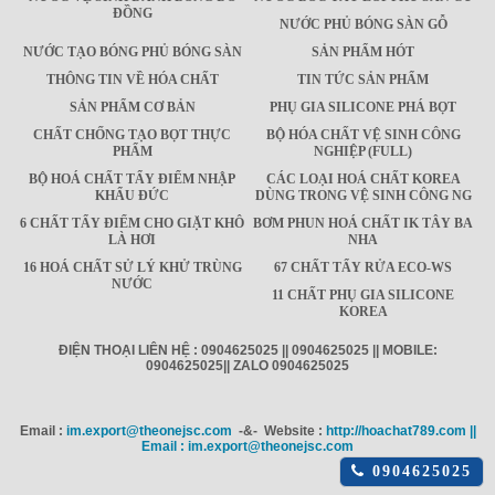
ĐỒNG
NƯỚC PHỦ BÓNG SÀN GỖ
NƯỚC TẠO BÓNG PHỦ BÓNG SÀN
SẢN PHẨM HÓT
THÔNG TIN VỀ HÓA CHẤT
TIN TỨC SẢN PHẨM
SẢN PHẨM CƠ BẢN
PHỤ GIA SILICONE PHÁ BỌT
CHẤT CHỐNG TẠO BỌT THỰC
BỘ HÓA CHẤT VỆ SINH CÔNG
PHẨM
NGHIỆP (FULL)
BỘ HOÁ CHẤT TẨY ĐIỂM NHẬP
CÁC LOẠI HOÁ CHẤT KOREA
KHẨU ĐỨC
DÙNG TRONG VỆ SINH CÔNG NG
6 CHẤT TẨY ĐIỂM CHO GIẶT KHÔ
BƠM PHUN HOÁ CHẤT IK TÂY BA
LÀ HƠI
NHA
16 HOÁ CHẤT SỬ LÝ KHỬ TRÙNG
67 CHẤT TẨY RỬA ECO-WS
NƯỚC
11 CHẤT PHỤ GIA SILICONE
KOREA
ĐIỆN THOẠI LIÊN HỆ : 0904625025 || 0904625025 || MOBILE:
0904625025|| ZALO 0904625025
Email :
im.export@theonejsc.com
-&- Website :
http://hoachat789.com ||
Email : im.export@theonejsc.com
Click
0904625025
để