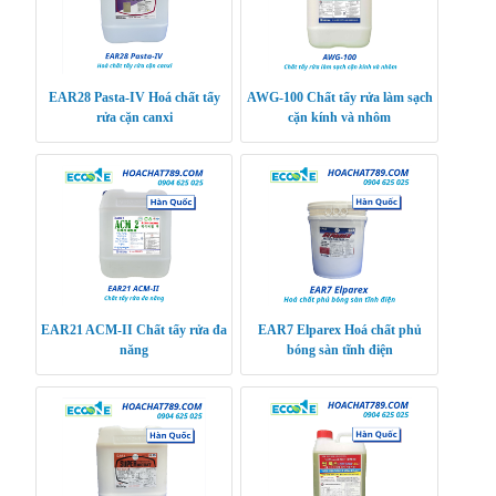
EAR28 Pasta-IV Hoá chất tẩy
AWG-100 Chất tẩy rửa làm sạch
rửa cặn canxi
cặn kính và nhôm
EAR21 ACM-II Chất tẩy rửa đa
EAR7 Elparex Hoá chất phủ
năng
bóng sàn tĩnh điện