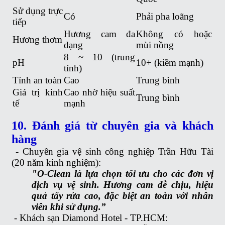
Sử dụng trực
Có
Phải pha loãng
tiếp
Hương cam đa
Không có hoặc
Hương thơm
dạng
mùi nồng
8 ~ 10 (trung
pH
10+ (kiềm mạnh)
tính)
Tính an toàn
Cao
Trung bình
Giá trị kinh
Cao nhờ hiệu suất
Trung bình
tế
mạnh
10. Đánh giá từ chuyên gia và khách
hàng
-
Chuyên gia vệ sinh công nghiệp Trần Hữu Tài
(20 năm kinh nghiệm):
"O-Clean là lựa chọn tối ưu cho các đơn vị
dịch vụ vệ sinh. Hương cam dễ chịu, hiệu
quả tẩy rửa cao, đặc biệt an toàn với nhân
viên khi sử dụng.”
-
Khách sạn Diamond Hotel - TP.HCM: