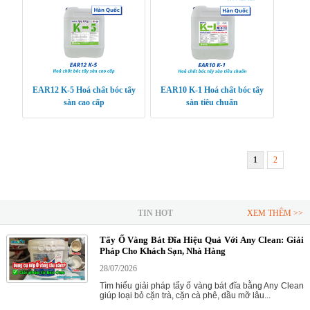
EAR12 K-5 Hoá chất bóc tẩy
EAR10 K-1 Hoá chất bóc tẩy
sàn cao cấp
sàn tiêu chuẩn
1
2
TIN HOT
XEM THÊM >>
Tẩy Ố Vàng Bát Đĩa Hiệu Quả Với Any Clean: Giải
Pháp Cho Khách Sạn, Nhà Hàng
28/07/2026
Tìm hiểu giải pháp tẩy ố vàng bát đĩa bằng Any Clean
giúp loại bỏ cặn trà, cặn cà phê, dầu mỡ lâu...