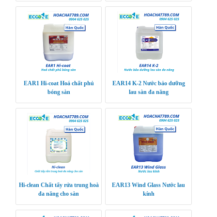
EAR1 Hi-coat Hoá chất phủ
EAR14 K-2 Nước bảo dưỡng
bóng sàn
lau sàn đa năng
Hi-clean Chất tẩy rửa trung hoà
EAR13 Wind Glass Nước lau
đa năng cho sàn
kính