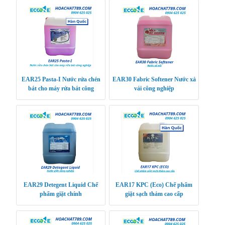
EAR25 Pasta-I Nước rửa chén
EAR30 Fabric Softener Nước xả
bát cho máy rửa bát công
vải công nghiệp
nghiệp
EAR29 Detegent Liquid Chế
EAR17 KPC (Eco) Chế phẩm
phẩm giặt chính
giặt sạch thảm cao cấp