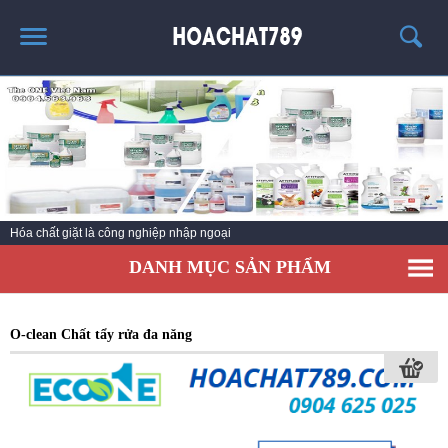
TRANG CHỦ
SẢN PHẨM HÓT
THÔNG TIN VỀ HÓA CHẤT
TIN TỨC
Hóa chất giặt là công nghiệp nhập ngoại
SẢN PHẨM
DANH MỤC SẢN PHẨM
LIÊN HỆ
O-clean Chất tẩy rửa đa năng