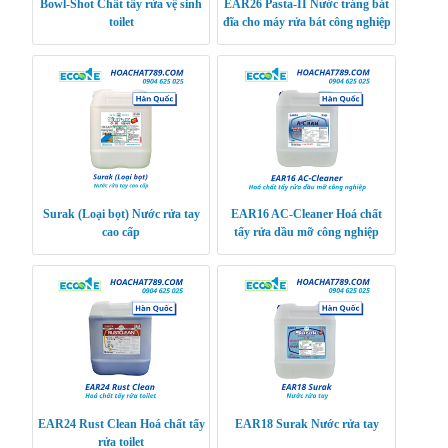
Bowl-Shot Chất tẩy rửa vệ sinh
EAR26 Pasta-II Nước tráng bát
toilet
đĩa cho máy rửa bát công nghiệp
Surak (Loại bọt) Nước rửa tay
EAR16 AC-Cleaner Hoá chất
cao cấp
tẩy rửa dầu mỡ công nghiệp
EAR24 Rust Clean Hoá chất tẩy
EAR18 Surak Nước rửa tay
rửa toilet