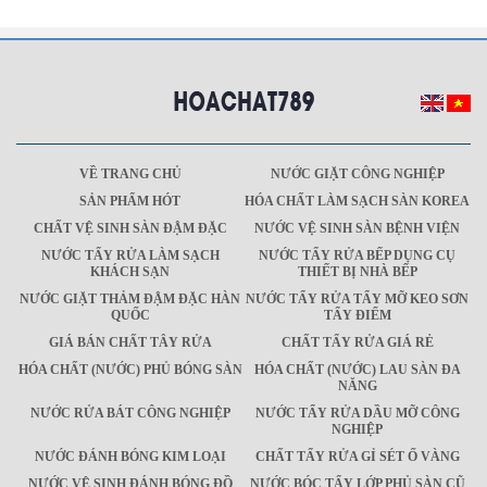
VỀ TRANG CHỦ
NƯỚC GIẶT CÔNG NGHIỆP
SẢN PHẨM HÓT
HÓA CHẤT LÀM SẠCH SÀN KOREA
CHẤT VỆ SINH SÀN ĐẬM ĐẶC
NƯỚC VỆ SINH SÀN BỆNH VIỆN
NƯỚC TẨY RỬA LÀM SẠCH
NƯỚC TẨY RỬA BẾP DỤNG CỤ
KHÁCH SẠN
THIẾT BỊ NHÀ BẾP
NƯỚC GIẶT THẢM ĐẬM ĐẶC HÀN
NƯỚC TẨY RỬA TẨY MỠ KEO SƠN
QUỐC
TẨY ĐIỂM
GIÁ BÁN CHẤT TÂY RỬA
CHẤT TẨY RỬA GIÁ RẺ
HÓA CHẤT (NƯỚC) PHỦ BÓNG SÀN
HÓA CHẤT (NƯỚC) LAU SÀN ĐA
NĂNG
NƯỚC RỬA BÁT CÔNG NGHIỆP
NƯỚC TẨY RỬA DẦU MỠ CÔNG
NGHIỆP
NƯỚC ĐÁNH BÓNG KIM LOẠI
CHẤT TẨY RỬA GỈ SÉT Ố VÀNG
NƯỚC VỆ SINH ĐÁNH BÓNG ĐỒ
NƯỚC BÓC TẨY LỚP PHỦ SÀN CŨ