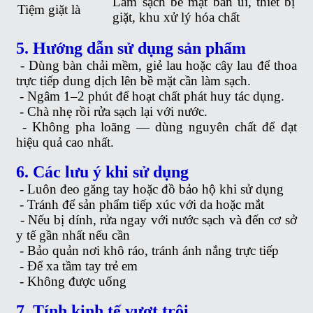
Làm sạch bề mặt bàn ủi, thiết bị
Tiệm giặt là
giặt, khu xử lý hóa chất
5. Hướng dẫn sử dụng sản phẩm
-
Dùng bàn chải mềm, giẻ lau hoặc cây lau để thoa
trực tiếp dung dịch lên bề mặt cần làm sạch.
-
Ngâm 1–2 phút để hoạt chất phát huy tác dụng.
-
Chà nhẹ rồi rửa sạch lại với nước.
-
Không pha loãng — dùng nguyên chất để đạt
hiệu quả cao nhất.
6. Các lưu ý khi sử dụng
-
Luôn đeo găng tay hoặc đồ bảo hộ khi sử dụng
-
Tránh để sản phẩm tiếp xúc với da hoặc mắt
-
Nếu bị dính, rửa ngay với nước sạch và đến cơ sở
y tế gần nhất nếu cần
-
Bảo quản nơi khô ráo, tránh ánh nắng trực tiếp
-
Để xa tầm tay trẻ em
-
Không được uống
7. Tính kinh tế vượt trội