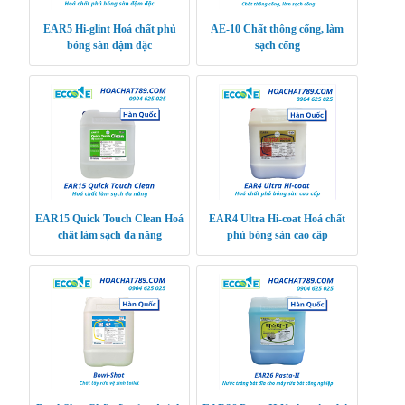
EAR5 Hi-glint Hoá chất phủ
AE-10 Chất thông cống, làm
bóng sàn đậm đặc
sạch cống
EAR15 Quick Touch Clean Hoá
EAR4 Ultra Hi-coat Hoá chất
chất làm sạch đa năng
phủ bóng sàn cao cấp