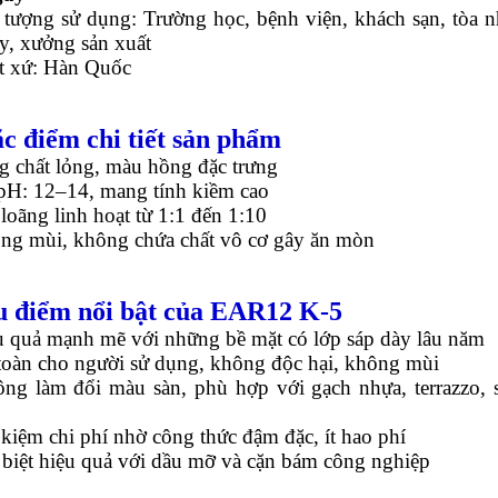
 tượng sử dụng: Trường học, bệnh viện, khách sạn, tòa n
y, xưởng sản xuất
t xứ: Hàn Quốc
ặc điểm chi tiết sản phẩm
g chất lỏng, màu hồng đặc trưng
pH: 12–14, mang tính kiềm cao
loãng linh hoạt từ 1:1 đến 1:10
ng mùi, không chứa chất vô cơ gây ăn mòn
u điểm nổi bật của EAR12 K-5
u quả mạnh mẽ với những bề mặt có lớp sáp dày lâu năm
toàn cho người sử dụng, không độc hại, không mùi
ng làm đổi màu sàn, phù hợp với gạch nhựa, terrazzo, 
 kiệm chi phí nhờ công thức đậm đặc, ít hao phí
biệt hiệu quả với dầu mỡ và cặn bám công nghiệp