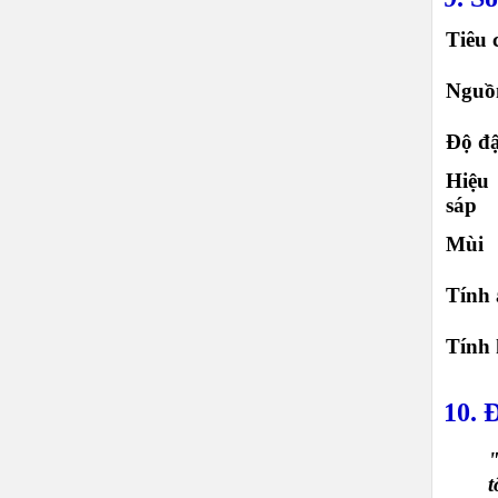
Tiêu 
Nguồ
Độ đ
Hiệu
sáp
Mùi
Tính 
Tính 
10. 
t