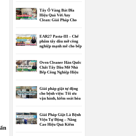
Tẩy Ố Vàng Bát Đĩa
Hiệu Quả Với Any
Clean: Giải Pháp Cho
Khách Sạn, Nhà Hàng
EAR27 Pasta-III – Chế
phẩm tẩy dầu mỡ công
nghiệp mạnh mẽ cho bếp
nhà hàng, bếp công
nghiệp và nhà máy thực
phẩm
Oven Cleaner Hàn Quốc
Chất Tẩy Dầu Mỡ Nhà
Bếp Công Nghiệp Hiệu
Quả
Giải pháp giặt tự động
cho bệnh viện: Tối ưu
vận hành, kiểm soát hóa
chất, nâng cao chất
lượng giặt là
Giải Pháp Giặt Là Bệnh
Viện Tự Động – Nâng
Cao Hiệu Quả Kiểm
bẩn
Soát Nhiễm Khuẩn Và
Tối Ưu Chi Phí Vận