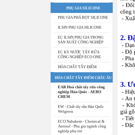
-
Đối
PHỤ GIA SILICONE
công t
-
Xuấ
PHỤ GIA PHÁ BỌT SILICONE
ILSIN PHỤ GIA SILICONE
2. Đ
EC ILSIN PHỤ GIA TRONG
SẢN XUẤT CÔNG NGHIỆP
-
Dạn
-
Độ 
EC KY NƯỚC TẨY RỬA
CÔNG NGHIỆP ECO ONE
-
Pha 
-
Khô
HÓA CHẤT TẨY ĐIỂM
HÓA CHẤT TẨY ĐIỂM CHÂU ÂU
3. Ư
EAR Hoá chất tẩy rửa công
-
Hiệ
nghiệp Hàn Quốc - AERO
CHEM
-
An 
-
Khô
EW - Chất tẩy rửa Hàn Quốc
giả gỗ
Welgreen
-
Tiết
ECO Nabakem - Chemical &
-
Đặc 
Aerosol - Phụ gia ngành công
nghiệp phụ trợ