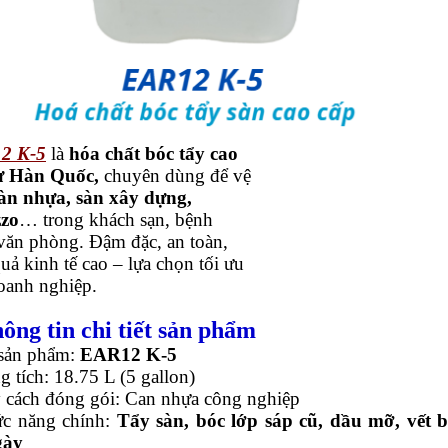
2 K-5
là
hóa chất bóc tẩy cao
ừ Hàn Quốc,
chuyên dùng để vệ
àn nhựa, sàn xây dựng,
zzo
… trong khách sạn, bệnh
 văn phòng. Đậm đặc, an toàn,
uả kinh tế cao – lựa chọn tối ưu
oanh nghiệp.
hông tin chi tiết sản phẩm
sản phẩm:
EAR12 K-5
 tích: 18.75 L (5 gallon)
 cách đóng gói: Can nhựa công nghiệp
c năng chính:
Tẩy sàn, bóc lớp sáp cũ, dầu mỡ, vết 
gày