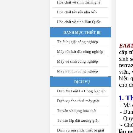
Hóa chất vệ sinh thảm, ghế
Hóa chất tẩy rửa nhà bếp
Hóa chất vệ sinh Hàn Quốc
DANH MỤC THIẾT BỊ
Thiết bị giặt công nghiệp
EAR1
cấp t
Máy rửa bát đĩa công nghiệp
sinh
s
Máy vệ sinh công nghiệp
terra
viện,
Máy hút bụi công nghiệp
hiệu q
DỊCH VỤ
cho d
Dịch Vụ Giặt Là Công Nghiệp
1. T
Dịch vụ cho thuê máy giặt
- Mã 
Tư vấn sử dụng hóa chất
-
Dung
-
Quy
Tư vấn lắp đặt xưởng giặt
-
Chứ
Dịch vụ sửa chữa thiết bị giặt
lâu n