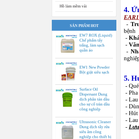
Hồ làm mềm vải
4. Ứ
EAR1
-
Tr
SẢN PHẨM HOT
bệnh
EW7 ROX (Liquid)
-
Khá
Chế phẩm tẩy
-
Văn
trắng, làm sạch
quần áo
-
Nh
nghiệ
EW1 New Powder
Bột giặt siêu sạch
5. H
-
Quét
Surface Oil
-
Pha 
Dispersant Dung
-
Lau 
dịch phân tán dầu
cho sự cố tràn dầu
-
Dùn
công nghiệp
-
Hút
-
Lau 
Ultrasonic Cleaner
-
Lưu
Dung dịch tẩy rửa
siêu âm công
nghiệp cho thiết bị