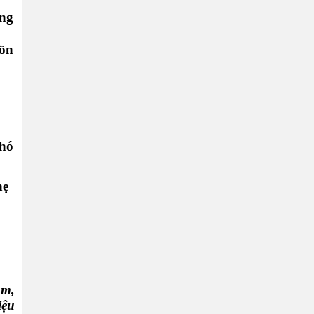
ng
uồn
hó
hẹ
ăm,
iệu