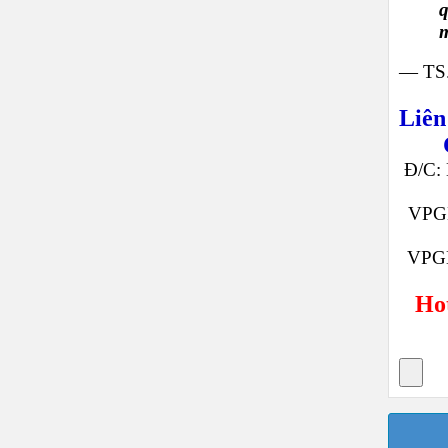
q
m
— TS.
Liên
Đ/C: 
VPGD
VPGD
Hot