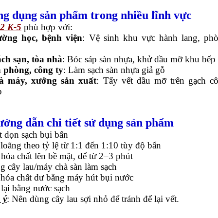
ng dụng sản phẩm trong nhiều lĩnh vực
2 K-5
phù hợp với:
ường học, bệnh viện
: Vệ sinh khu vực hành lang, ph
ch sạn, tòa nhà
: Bóc sáp sàn nhựa, khử dầu mỡ khu bếp
 phòng, công ty
: Làm sạch sàn nhựa giả gỗ
à máy, xưởng sản xuất
: Tẩy vết dầu mỡ trên gạch c
p
ướng dẫn chi tiết sử dụng sản phẩm
 dọn sạch bụi bẩn
loãng theo tỷ lệ từ 1:1 đến 1:10 tùy độ bẩn
hóa chất lên bề mặt, để từ 2–3 phút
g cây lau/máy chà sàn làm sạch
 hóa chất dư bằng máy hút bụi nước
lại bằng nước sạch
 ý
: Nên dùng cây lau sợi nhỏ để tránh để lại vết.