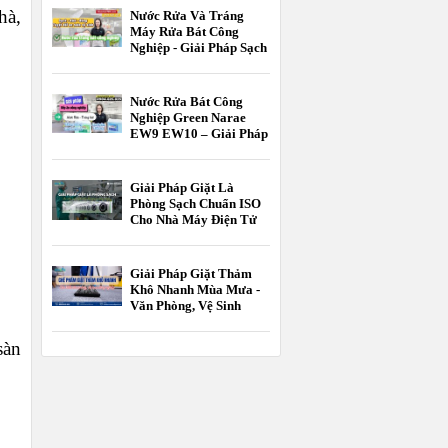
Hành
hà,
Nước Rửa Và Tráng
Máy Rửa Bát Công
Nghiệp - Giải Pháp Sạch
Bóng Chuẩn HACCP
Nước Rửa Bát Công
Nghiệp Green Narae
EW9 EW10 – Giải Pháp
Tối Ưu Cho Nhà Hàng,
Khách Sạn
Giải Pháp Giặt Là
Phòng Sạch Chuẩn ISO
Cho Nhà Máy Điện Tử
Và Dược Phẩm
Giải Pháp Giặt Thảm
Khô Nhanh Mùa Mưa -
Văn Phòng, Vệ Sinh
Công Nghiệp
sàn