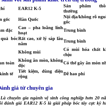
Sản phẩm thô
chí
EAR12 K-5
thường
Nội địa/không rõ ng
n gốc
Hàn Quốc
gốc
Cao – pha loãng linh
ậm đặc
Trung bình
hoạt
 quả bóc
Rất cao, xử lý sáp lâu
Trung bình
năm
Có mùi hóa chất k
Không mùi
chịu
Không ăn mòn, không
an toàn
Có thể gây ăn mòn n
độc
Tiết kiệm, dùng diện
kinh tế
Dễ hao phí
rộng
Đánh giá từ chuyên gia
"Là chuyên gia ngành vệ sinh công nghiệp hơn 20 n
ôi đánh giá EAR12 K-5 là giải pháp bóc tẩy cực kỳ h