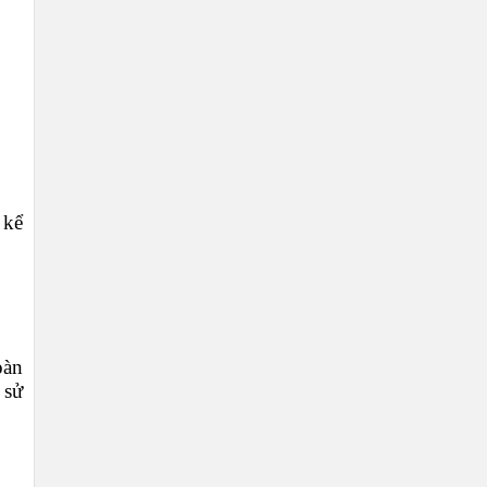
 kể
oàn
 sử