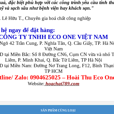
uả, đặc biệt phù hợp với các công trình yêu cầu tính t
ỹ và sạch sâu như bệnh viện hay khách sạn."
 Lê Hữu T., Chuyên gia hoá chất công nghiệp
 hệ ngay để đặt hàng:
CÔNG TY TNHH ECO ONE VIỆT NAM
Ngõ 42 Trần Cung, P. Nghĩa Tân, Q. Cầu Giấy, TP. Hà Nộ
Việt Nam
 tại Miền Bắc: Số 8 Đường CN6, Cụm CN vừa và nhỏ 
Liêm, P. Minh Khai, Q. Bắc Từ Liêm, TP Hà Nội
 tại Miền Nam: Đường Nơ Trang Long, F12, Bình Thạn
TP HCM
line/ Zalo: 0904625025 – Hoài Thu Eco On
Website:
hoachat789.com
SẢN PHẨM CÙNG LOẠI