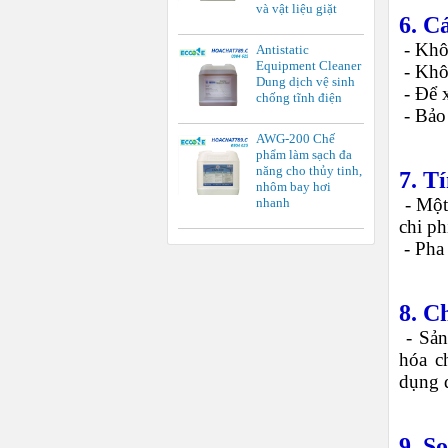
và vật liệu giặt
6. C
-
Khôn
Antistatic
Equipment Cleaner
-
Khô
Dung dịch vệ sinh
-
Để x
chống tĩnh điện
-
Bảo 
AWG-200 Chế
phẩm làm sạch đa
năng cho thủy tinh,
7. T
nhôm bay hơi
-
Một
nhanh
chi ph
-
Pha 
8. C
-
Sản
hóa c
dụng 
9. S