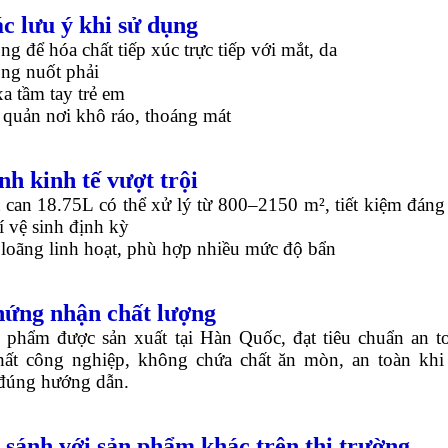
ác lưu ý khi sử dụng
g để hóa chất tiếp xúc trực tiếp với mắt, da
ng nuốt phải
a tầm tay trẻ em
quản nơi khô ráo, thoáng mát
ính kinh tế vượt trội
 can 18.75L có thể xử lý từ 800–2150 m², tiết kiệm đáng
í vệ sinh định kỳ
loãng linh hoạt, phù hợp nhiều mức độ bẩn
hứng nhận chất lượng
 phẩm được sản xuất tại Hàn Quốc, đạt tiêu chuẩn an t
hất công nghiệp, không chứa chất ăn mòn, an toàn khi
đúng hướng dẫn.
o sánh với sản phẩm khác trên thị trường