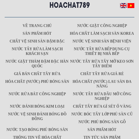
VỀ TRANG CHỦ
NƯỚC GIẶT CÔNG NGHIỆP
SẢN PHẨM HÓT
HÓA CHẤT LÀM SẠCH SÀN KOREA
CHẤT VỆ SINH SÀN ĐẬM ĐẶC
NƯỚC VỆ SINH SÀN BỆNH VIỆN
NƯỚC TẨY RỬA LÀM SẠCH
NƯỚC TẨY RỬA BẾP DỤNG CỤ
KHÁCH SẠN
THIẾT BỊ NHÀ BẾP
NƯỚC GIẶT THẢM ĐẬM ĐẶC HÀN
NƯỚC TẨY RỬA TẨY MỠ KEO SƠN
QUỐC
TẨY ĐIỂM
GIÁ BÁN CHẤT TÂY RỬA
CHẤT TẨY RỬA GIÁ RẺ
HÓA CHẤT (NƯỚC) PHỦ BÓNG SÀN
HÓA CHẤT (NƯỚC) LAU SÀN ĐA
NĂNG
NƯỚC RỬA BÁT CÔNG NGHIỆP
NƯỚC TẨY RỬA DẦU MỠ CÔNG
NGHIỆP
NƯỚC ĐÁNH BÓNG KIM LOẠI
CHẤT TẨY RỬA GỈ SÉT Ố VÀNG
NƯỚC VỆ SINH ĐÁNH BÓNG ĐỒ
NƯỚC BÓC TẨY LỚP PHỦ SÀN CŨ
ĐỒNG
NƯỚC PHỦ BÓNG SÀN GỖ
NƯỚC TẠO BÓNG PHỦ BÓNG SÀN
SẢN PHẨM HÓT
THÔNG TIN VỀ HÓA CHẤT
TIN TỨC SẢN PHẨM