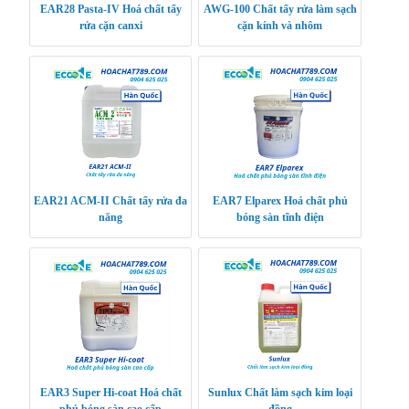
EAR28 Pasta-IV Hoá chất tẩy
AWG-100 Chất tẩy rửa làm sạch
rửa cặn canxi
cặn kính và nhôm
EAR21 ACM-II Chất tẩy rửa đa
EAR7 Elparex Hoá chất phủ
năng
bóng sàn tĩnh điện
EAR3 Super Hi-coat Hoá chất
Sunlux Chất làm sạch kim loại