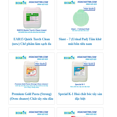
EAR15 Quick Turch Clean
Slant – 7 (Urinal Pad) Tấm khử
(new) Chế phẩm làm sạch đa
mùi bồn tiểu nam
năng bay hơi nhanh
Premium Gold Pasta (Strong)
Special K-1 Hoá chất bóc tẩy sàn
(Oven cleaner) Chất tẩy rửa dầu
đặc biệt
hạng nặng cấp cho thiết bị nhà
bếp (lò v