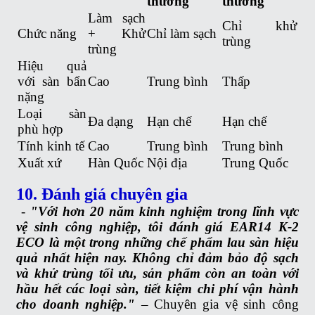
thường
thường
Làm sạch
Chỉ khử
Chức năng
+ Khử
Chỉ làm sạch
trùng
trùng
Hiệu quả
với sàn bẩn
Cao
Trung bình
Thấp
nặng
Loại sàn
Đa dạng
Hạn chế
Hạn chế
phù hợp
Tính kinh tế
Cao
Trung bình
Trung bình
Xuất xứ
Hàn Quốc
Nội địa
Trung Quốc
10. Đánh giá chuyên gia
-
"Với hơn 20 năm kinh nghiệm trong lĩnh vực
vệ sinh công nghiệp, tôi đánh giá EAR14 K-2
ECO là một trong những chế phẩm lau sàn hiệu
quả nhất hiện nay. Không chỉ đảm bảo độ sạch
và khử trùng tối ưu, sản phẩm còn an toàn với
hầu hết các loại sàn, tiết kiệm chi phí vận hành
cho doanh nghiệp."
– Chuyên gia vệ sinh công