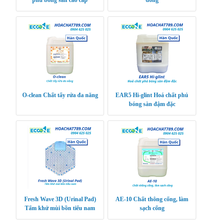
phủ bóng sàn cao cấp
đồng
O-clean Chất tẩy rửa đa năng
EAR5 Hi-glint Hoá chất phủ
bóng sàn đậm đặc
Fresh Wave 3D (Urinal Pad)
AE-10 Chất thông cống, làm
Tấm khử mùi bồn tiểu nam
sạch cống