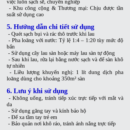
việc luôn sạch sẽ, chuyên nghiệp
-
Khu công cộng & Thương mại: Chịu được tần
suất sử dụng cao
5. Hướng dẫn chi tiết sử dụng
-
Quét sạch bụi và rác thô trước khi lau
-
Pha loãng với nước: Tỷ lệ 1:4 – 1:20 tùy mức độ
bẩn
-
Sử dụng cây lau sàn hoặc máy lau sàn tự động
-
Sau khi lau, rửa lại bằng nước sạch và để sàn khô
tự nhiên
-
Liều lượng khuyến nghị: 1 lít dung dịch pha
loãng dùng cho khoảng 350m² sàn
6. Lưu ý khi sử dụng
-
Không uống, tránh tiếp xúc trực tiếp với mắt và
da
-
Sử dụng găng tay và kính bảo hộ
-
Để xa tầm tay trẻ em
-
Bảo quản nơi khô ráo, tránh ánh nắng trực tiếp