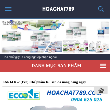
TRANG CHỦ
SẢN PHẨM HÓT
THÔNG TIN VỀ HÓA CHẤT
TIN TỨC
Hóa chất giặt là công nghiệp nhập ngoại
SẢN PHẨM
DANH MỤC SẢN PHẨM
LIÊN HỆ
EAR14 K-2 (Eco) Chế phẩm lau sàn đa năng hàng ngày