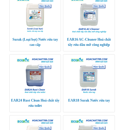
Surak (Loại bọt) Nước rửa tay
EAR16 AC-Cleaner Hoá chất
cao cấp
tẩy rửa dầu mỡ công nghiệp
EAR24 Rust Clean Hoá chất tẩy
EAR18 Surak Nước rửa tay
rửa toilet