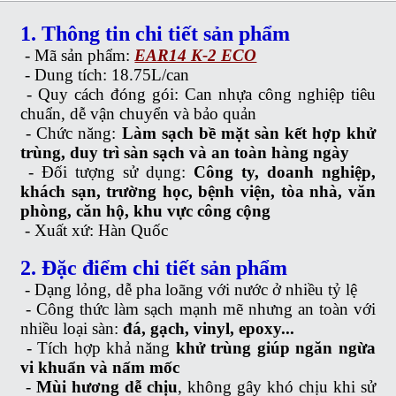
1. Thông tin chi tiết sản phẩm
- Mã sản phẩm:
EAR14 K-2 ECO
-
Dung tích: 18.75L/can
-
Quy cách đóng gói: Can nhựa công nghiệp tiêu
chuẩn, dễ vận chuyển và bảo quản
-
Chức năng:
Làm sạch bề mặt sàn kết hợp khử
trùng, duy trì sàn sạch và an toàn hàng ngày
-
Đối tượng sử dụng:
Công ty, doanh nghiệp,
khách sạn, trường học, bệnh viện, tòa nhà, văn
phòng, căn hộ, khu vực công cộng
-
Xuất xứ: Hàn Quốc
2. Đặc điểm chi tiết sản phẩm
-
Dạng lỏng, dễ pha loãng với nước ở nhiều tỷ lệ
-
Công thức làm sạch mạnh mẽ nhưng an toàn với
nhiều loại sàn:
đá, gạch, vinyl, epoxy...
-
Tích hợp khả năng
khử trùng giúp ngăn ngừa
vi khuẩn và nấm mốc
-
Mùi hương dễ chịu
, không gây khó chịu khi sử