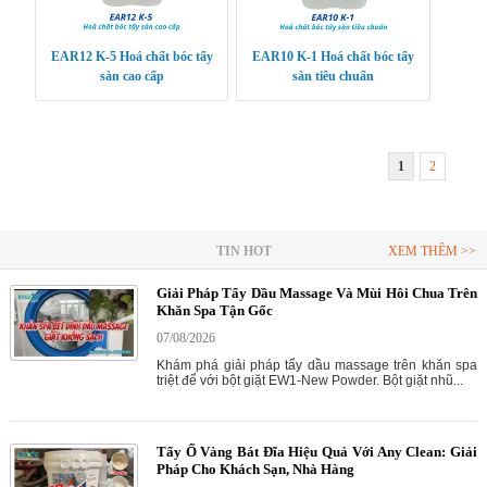
EAR12 K-5 Hoá chất bóc tẩy
EAR10 K-1 Hoá chất bóc tẩy
sàn cao cấp
sàn tiêu chuẩn
1
2
TIN HOT
XEM THÊM >>
Giải Pháp Tẩy Dầu Massage Và Mùi Hôi Chua Trên
Khăn Spa Tận Gốc
07/08/2026
Khám phá giải pháp tẩy dầu massage trên khăn spa
triệt để với bột giặt EW1-New Powder. Bột giặt nhũ...
Tẩy Ố Vàng Bát Đĩa Hiệu Quả Với Any Clean: Giải
Pháp Cho Khách Sạn, Nhà Hàng