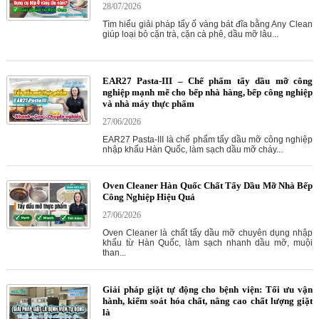
28/07/2026
Tìm hiểu giải pháp tẩy ố vàng bát đĩa bằng Any Clean
giúp loại bỏ cặn trà, cặn cà phê, dầu mỡ lâu...
EAR27 Pasta-III – Chế phẩm tẩy dầu mỡ công
nghiệp mạnh mẽ cho bếp nhà hàng, bếp công nghiệp
và nhà máy thực phẩm
27/06/2026
EAR27 Pasta-III là chế phẩm tẩy dầu mỡ công nghiệp
nhập khẩu Hàn Quốc, làm sạch dầu mỡ cháy...
Oven Cleaner Hàn Quốc Chất Tẩy Dầu Mỡ Nhà Bếp
Công Nghiệp Hiệu Quả
27/06/2026
Oven Cleaner là chất tẩy dầu mỡ chuyên dụng nhập
khẩu từ Hàn Quốc, làm sạch nhanh dầu mỡ, muội
than...
Giải pháp giặt tự động cho bệnh viện: Tối ưu vận
hành, kiểm soát hóa chất, nâng cao chất lượng giặt
là