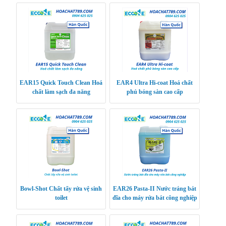
EAR15 Quick Touch Clean Hoá
EAR4 Ultra Hi-coat Hoá chất
chất làm sạch đa năng
phủ bóng sàn cao cấp
Bowl-Shot Chất tẩy rửa vệ sinh
EAR26 Pasta-II Nước tráng bát
toilet
đĩa cho máy rửa bát công nghiệp