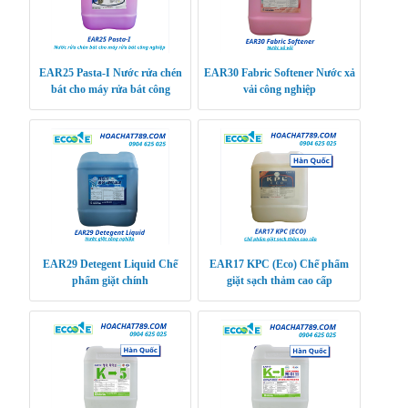
EAR25 Pasta-I Nước rửa chén
EAR30 Fabric Softener Nước xả
bát cho máy rửa bát công
vải công nghiệp
nghiệp
EAR29 Detegent Liquid Chế
EAR17 KPC (Eco) Chế phẩm
phẩm giặt chính
giặt sạch thảm cao cấp