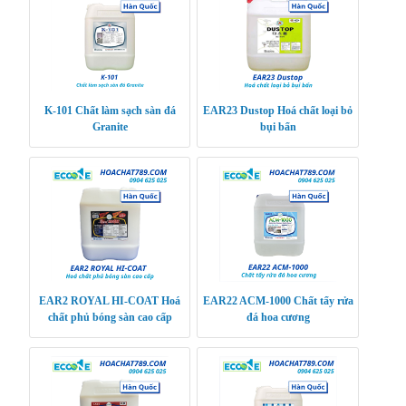
K-101 Chất làm sạch sàn đá
EAR23 Dustop Hoá chất loại bỏ
Granite
bụi bẩn
EAR2 ROYAL HI-COAT Hoá
EAR22 ACM-1000 Chất tẩy rửa
chất phủ bóng sàn cao cấp
đá hoa cương