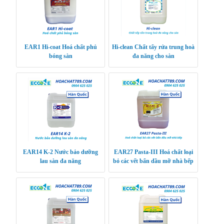
EAR1 Hi-coat Hoá chất phủ
Hi-clean Chất tẩy rửa trung hoà
bóng sàn
đa năng cho sàn
EAR14 K-2 Nước bảo dưỡng
EAR27 Pasta-III Hoá chất loại
lau sàn đa năng
bỏ các vết bẩn dầu mỡ nhà bếp