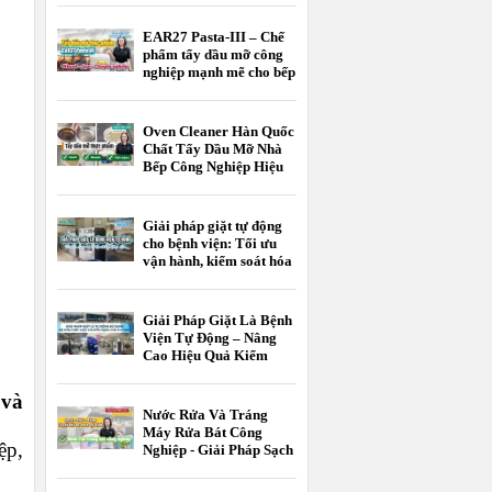
EAR27 Pasta-III – Chế
phẩm tẩy dầu mỡ công
nghiệp mạnh mẽ cho bếp
nhà hàng, bếp công
nghiệp và nhà máy thực
phẩm
Oven Cleaner Hàn Quốc
Chất Tẩy Dầu Mỡ Nhà
Bếp Công Nghiệp Hiệu
Quả
Giải pháp giặt tự động
cho bệnh viện: Tối ưu
vận hành, kiểm soát hóa
chất, nâng cao chất
lượng giặt là
Giải Pháp Giặt Là Bệnh
Viện Tự Động – Nâng
Cao Hiệu Quả Kiểm
Soát Nhiễm Khuẩn Và
Tối Ưu Chi Phí Vận
 và
Hành
Nước Rửa Và Tráng
Máy Rửa Bát Công
ệp,
Nghiệp - Giải Pháp Sạch
Bóng Chuẩn HACCP