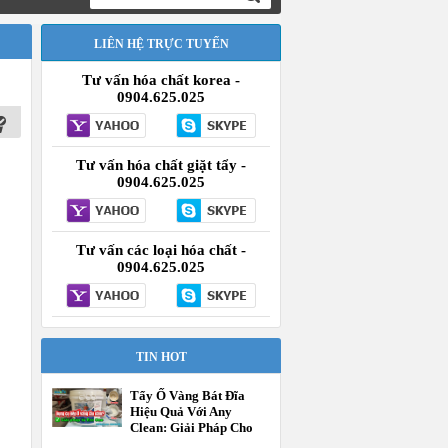
LIÊN HỆ TRỰC TUYẾN
Tư vấn hóa chất korea -
0904.625.025
Tư vấn hóa chất giặt tẩy -
0904.625.025
Tư vấn các loại hóa chất -
0904.625.025
TIN HOT
Tẩy Ố Vàng Bát Đĩa
Hiệu Quả Với Any
Clean: Giải Pháp Cho
Khách Sạn, Nhà Hàng