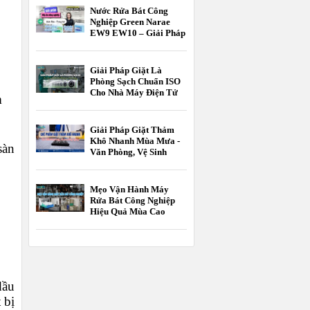
Nước Rửa Bát Công
Nghiệp Green Narae
EW9 EW10 – Giải Pháp
Tối Ưu Cho Nhà Hàng,
Khách Sạn
Giải Pháp Giặt Là
Phòng Sạch Chuẩn ISO
Cho Nhà Máy Điện Tử
m
Và Dược Phẩm
Giải Pháp Giặt Thảm
Khô Nhanh Mùa Mưa -
sàn
Văn Phòng, Vệ Sinh
Công Nghiệp
Mẹo Vận Hành Máy
Rửa Bát Công Nghiệp
Hiệu Quả Mùa Cao
Điểm
dầu
 bị