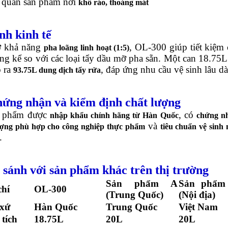
 quản sản phẩm nơi
khô ráo, thoáng mát
nh kinh tế
 khả năng
, OL-300 giúp tiết kiệm 
pha loãng linh hoạt (1:5)
ng kể so với các loại tẩy dầu mỡ pha sẵn. Một can 18.75L
o ra
, đáp ứng nhu cầu vệ sinh lâu dà
93.75L dung dịch tẩy rửa
ứng nhận và kiểm định chất lượng
 phẩm được
, có
nhập khẩu chính hãng từ Hàn Quốc
chứng n
và
ượng phù hợp cho công nghiệp thực phẩm
tiêu chuẩn vệ sinh 
.
 sánh với sản phẩm khác trên thị trường
Sản phẩm A
Sản phẩm
chí
OL-300
(Trung Quốc)
(Nội địa)
 xứ
Hàn Quốc
Trung Quốc
Việt Nam
tích
18.75L
20L
20L