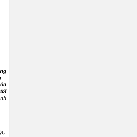
ông
g –
hóa
tôi
inh
i,