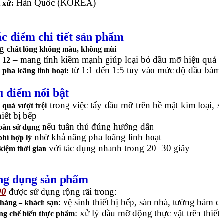
Hàn Quốc (KOREA)
 xứ:
c điểm chi tiết sản phẩm
ng
chất lỏng không màu, không mùi
– mang tính kiềm mạnh giúp loại bỏ dầu mỡ hiệu quả
 12
từ 1:1 đến 1:5 tùy vào mức độ dầu bá
ệ pha loãng linh hoạt:
 điểm nổi bật
trong việc tẩy dầu mỡ trên bề mặt kim loại, 
 quả vượt trội
hiết bị bếp
nếu tuân thủ đúng hướng dẫn
oàn sử dụng
nhờ khả năng pha loãng linh hoạt
phí hợp lý
với tác dụng nhanh trong 20–30 giây
 kiệm thời gian
g dụng sản phẩm
00
được sử dụng rộng rãi trong:
: vệ sinh thiết bị bếp, sàn nhà, tường bám 
hàng – khách sạn
: xử lý dầu mỡ động thực vật trên thiết
g chế biến thực phẩm