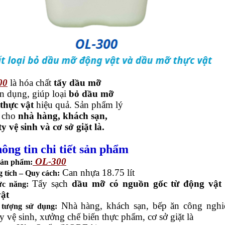
00
là hóa chất
tẩy dầu mỡ
n dụng, giúp loại
bỏ dầu mỡ
thực vật
hiệu quả. Sản phẩm lý
 cho
nhà hàng, khách sạn,
y vệ sinh và cơ sở giặt là.
ông tin chi tiết sản phẩm
OL-300
ản phẩm:
Can nhựa 18.75 lít
 tích – Quy cách:
Tẩy sạch
dầu mỡ có nguồn gốc từ động vật
c năng:
vật
Nhà hàng, khách sạn, bếp ăn công nghi
 tượng sử dụng:
y vệ sinh, xưởng chế biến thực phẩm, cơ sở giặt là