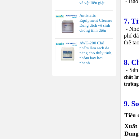
-
Bảo
và vật liệu giặt
Antistatic
7.
Tí
Equipment Cleaner
Dung dịch vệ sinh
-
Nhờ
chống tĩnh điện
phí đá
thể tạ
AWG-200 Chế
phẩm làm sạch đa
năng cho thủy tinh,
nhôm bay hơi
8.
Ch
nhanh
-
Sản
chất l
trường
9.
So
Tiêu 
Xuất
Dung 