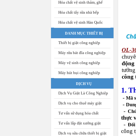
Hóa chất vệ sinh thảm, ghế
Hóa chất tẩy rửa nhà bếp
Hóa chất vệ sinh Hàn Quốc
DANH MỤC THIẾT BỊ
Thiết bị giặt công nghiệp
OL-3
Máy rửa bát đĩa công nghiệp
chuyê
động 
Máy vệ sinh công nghiệp
tưởng
Máy hút bụi công nghiệp
công t
DỊCH VỤ
1.
Th
Dịch Vụ Giặt Là Công Nghiệp
-
Mã s
Dịch vụ cho thuê máy giặt
-
Dung
-
Chứ
Tư vấn sử dụng hóa chất
thực 
Tư vấn lắp đặt xưởng giặt
-
Đối
công t
Dịch vụ sửa chữa thiết bị giặt