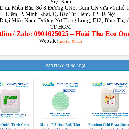
Việt Nam
 tại Miền Bắc: Số 8 Đường CN6, Cụm CN vừa và nhỏ 
Liêm, P. Minh Khai, Q. Bắc Từ Liêm, TP Hà Nội
 tại Miền Nam: Đường Nơ Trang Long, F12, Bình Thạn
TP HCM
line/ Zalo: 0904625025 – Hoài Thu Eco On
Website:
hoachat789.com
SẢN PHẨM CÙNG LOẠI
Quick Turch Clean
Slant – 7 (Urinal Pad) Tấm
Premium Gold Pasta (Stron