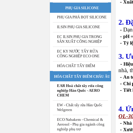
-
Xuất
PHỤ GIA SILICONE
PHỤ GIA PHÁ BỌT SILICONE
2.
Đặ
ILSIN PHỤ GIA SILICONE
-
Dạ
-
pH =
EC ILSIN PHỤ GIA TRONG
SẢN XUẤT CÔNG NGHIỆP
-
Tỷ l
EC KY NƯỚC TẨY RỬA
3.
Ưu
CÔNG NGHIỆP ECO ONE
-
Hiệu
HÓA CHẤT TẨY ĐIỂM
nhà, t
-
An t
HÓA CHẤT TẨY ĐIỂM CHÂU ÂU
-
Chi 
EAR Hoá chất tẩy rửa công
-
Tiết
nghiệp Hàn Quốc - AERO
CHEM
EW - Chất tẩy rửa Hàn Quốc
4.
Ứn
Welgreen
OL-3
ECO Nabakem - Chemical &
-
Nhà 
Aerosol - Phụ gia ngành công
-
nghiệp phụ trợ
Xưởn