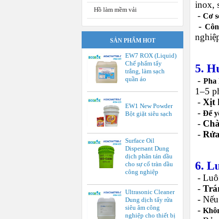
inox, 
Hồ làm mềm vải
-
Cơ sở
-
Côn
nghiệ
SẢN PHẨM HOT
EW7 ROX (Liquid)
Chế phẩm tẩy
5.
Hư
trắng, làm sạch
-
quần áo
Pha 
1–5 p
-
Xịt 
EW1 New Powder
-
Để y
Bột giặt siêu sạch
-
Chà
-
Rửa
Surface Oil
Dispersant Dung
dịch phân tán dầu
6.
Lư
cho sự cố tràn dầu
công nghiệp
-
Luô
-
Trá
Ultrasonic Cleaner
-
Nếu 
Dung dịch tẩy rửa
siêu âm công
-
Khôn
nghiệp cho thiết bị