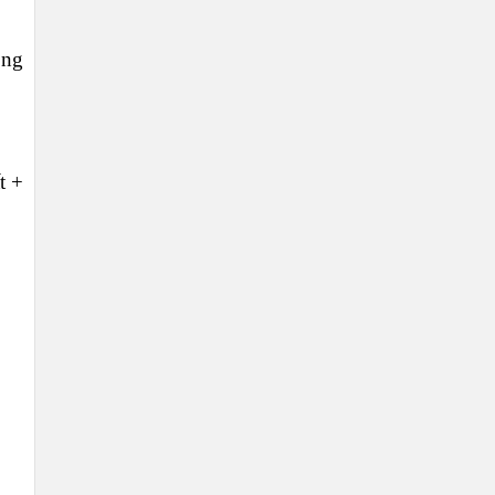
ông
t +