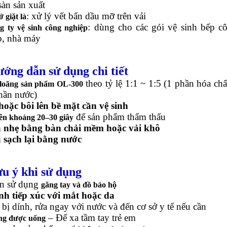
sàn sản xuất
: xử lý vết bẩn dầu mỡ trên vải
 giặt là
: dùng cho các gói vệ sinh bếp c
g ty vệ sinh công nghiệp
p, nhà máy
ớng dẫn sử dụng chi tiết
theo tỷ lệ 1:1 ~ 1:5 (1 phần hóa chấ
loãng sản phẩm OL-300
hần nước)
hoặc bôi lên bề mặt cần vệ sinh
để sản phẩm thẩm thấu
ên khoảng 20–30 giây
 nhẹ bằng bàn chải mềm hoặc vải khô
 sạch lại bằng nước
u ý khi sử dụng
n sử dụng
găng tay và đồ bảo hộ
nh tiếp xúc với mắt hoặc da
bị dính, rửa ngay với nước và đến cơ sở y tế nếu cần
– Để xa tầm tay trẻ em
g được uống