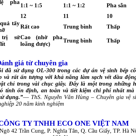
lệ pha
1:1 ~ 1:5
1:1 ~ 1:2
Pha sẵn
12
11
10
quả tẩy
Rất cao
Trung bình
Thấp
mỡ
trị sử
Cao (nhờ pha
Trung bình
Thấp
lít
loãng được)
ánh giá từ chuyên gia
i đã sử dụng OL-300 trong các dự án vệ sinh bếp c
p và rất ấn tượng với khả năng làm sạch vết dầu độn
vật chỉ trong vài chục giây. Đây là một trong những 
có tính ổn định, an toàn và tiết kiệm chi phí nhất mà 
sử dụng.”
—
ThS. Nguyễn Văn Hùng – Chuyên gia vệ s
nghiệp 20 năm kinh nghiệm
CÔNG TY TNHH ECO ONE VIỆT NAM
Ngõ 42 Trần Cung, P. Nghĩa Tân, Q. Cầu Giấy, TP. Hà Nộ