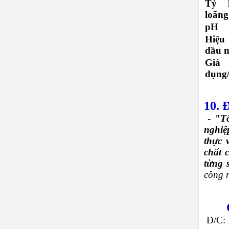
Tỷ 
loãng
pH
Hiệu 
dầu 
Giá 
dụng/
10.
Đ
-
"Tô
nghiệ
thực 
chất 
từng 
công 
Đ/C: 