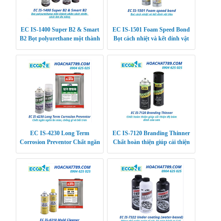
EC IS-1400 Super B2 & Smart
EC IS-1501 Foam Speed Bond
B2 Bọt polyurethane một thành
Bọt cách nhiệt và kết dính vật
phần cách nhiệt, cách âm đa
liệu
năng
EC IS-4230 Long Term
EC IS-7120 Branding Thinner
Corrosion Preventor Chất ngăn
Chất hoàn thiện giúp cải thiện
ngừa ăn mòn, chống gỉ và bôi
độ bám dính của sơn
trơn siêu bền