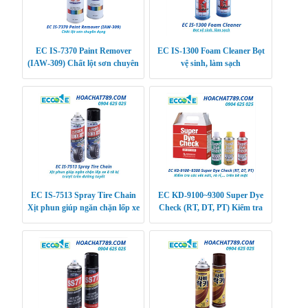
EC IS-7370 Paint Remover
EC IS-1300 Foam Cleaner Bọt
(IAW-309) Chất lột sơn chuyên
vệ sinh, làm sạch
dụng
EC IS-7513 Spray Tire Chain
EC KD-9100~9300 Super Dye
Xịt phun giúp ngăn chặn lốp xe
Check (RT, DT, PT) Kiểm tra
ô tô bị trượt trên đường tuyết
các vết nứt, rò rỉ,… trên bề mặt