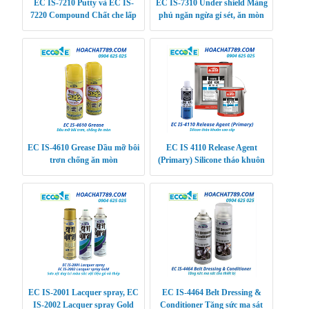
EC IS-7210 Putty và EC IS-
EC IS-7310 Under shield Màng
7220 Compound Chất che lấp
phủ ngăn ngừa gỉ sét, ăn mòn
vết xước trên thân xe
EC IS-4610 Grease Dầu mỡ bôi
EC IS 4110 Release Agent
trơn chống ăn mòn
(Primary) Silicone tháo khuôn
cao cấp
EC IS-2001 Lacquer spray, EC
EC IS-4464 Belt Dressing &
IS-2002 Lacquer spray Gold
Conditioner Tăng sức ma sát