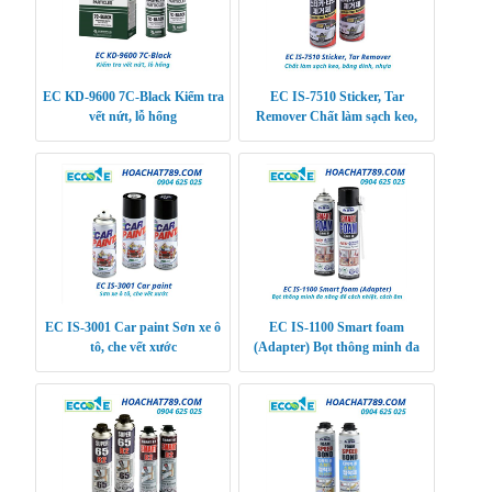
EC KD-9600 7C-Black Kiểm tra
EC IS-7510 Sticker, Tar
vết nứt, lỗ hổng
Remover Chất làm sạch keo,
băng dính, nhựa đường, kẹo cao
su, sơn, vết vân t
EC IS-3001 Car paint Sơn xe ô
EC IS-1100 Smart foam
tô, che vết xước
(Adapter) Bọt thông minh đa
năng để cách nhiệt, cách âm