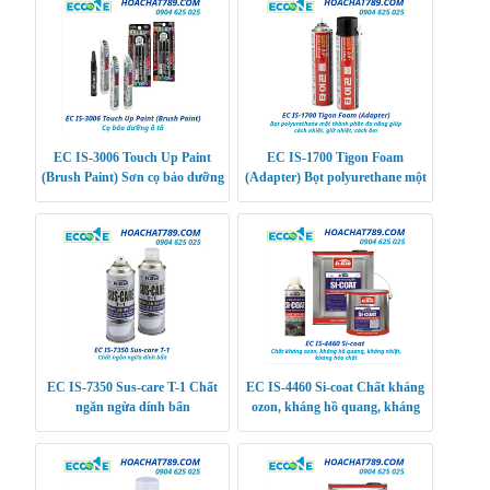
EC IS-3006 Touch Up Paint
EC IS-1700 Tigon Foam
(Brush Paint) Sơn cọ bảo dưỡng
(Adapter) Bọt polyurethane một
ô tô
thành phần đa năng giúp cách
nhiệt, giữ nhiệt,
EC IS-7350 Sus-care T-1 Chất
EC IS-4460 Si-coat Chất kháng
ngăn ngừa dính bẩn
ozon, kháng hồ quang, kháng
nhiệt, kháng hóa chất