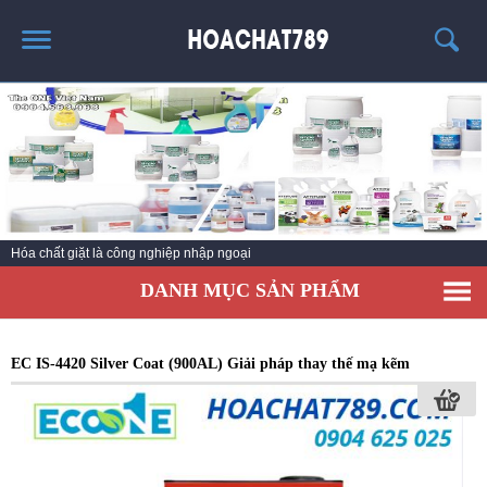
TRANG CHỦ
SẢN PHẨM HÓT
THÔNG TIN VỀ HÓA CHẤT
TIN TỨC
Hóa chất giặt là công nghiệp nhập ngoại
SẢN PHẨM
DANH MỤC SẢN PHẨM
LIÊN HỆ
EC IS-4420 Silver Coat (900AL) Giải pháp thay thế mạ kẽm