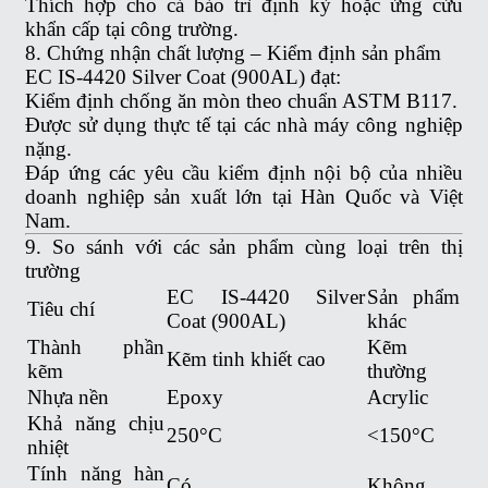
Thích hợp cho cả bảo trì định kỳ hoặc ứng cứu
khẩn cấp tại công trường.
8. Chứng nhận chất lượng – Kiểm định sản phẩm
EC IS-4420 Silver Coat (900AL) đạt:
Kiểm định chống ăn mòn theo chuẩn ASTM B117.
Được sử dụng thực tế tại các nhà máy công nghiệp
nặng.
Đáp ứng các yêu cầu kiểm định nội bộ của nhiều
doanh nghiệp sản xuất lớn tại Hàn Quốc và Việt
Nam.
9. So sánh với các sản phẩm cùng loại trên thị
trường
EC IS-4420 Silver
Sản phẩm
Tiêu chí
Coat (900AL)
khác
Thành phần
Kẽm
Kẽm tinh khiết cao
kẽm
thường
Nhựa nền
Epoxy
Acrylic
Khả năng chịu
250°C
<150°C
nhiệt
Tính năng hàn
Có
Không