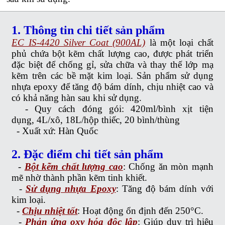
1. Thông tin chi tiết sản phẩm
EC IS-4420 Silver Coat (900AL)
là một loại chất
phủ chứa bột kẽm chất lượng cao, được phát triển
đặc biệt để chống gỉ, sửa chữa và thay thế lớp mạ
kẽm trên các bề mặt kim loại. Sản phẩm sử dụng
nhựa epoxy để tăng độ bám dính, chịu nhiệt cao và
có khả năng hàn sau khi sử dụng.
- Quy cách đóng gói:
420ml/bình xịt tiện
dụng,
4L/xô,
18L/hộp thiếc,
20 bình/thùng
- Xuất xứ: Hàn Quốc
2. Đặc điểm chi tiết sản phẩm
-
Bột kẽm chất lượng cao
: Chống ăn mòn mạnh
mẽ nhờ thành phần kẽm tinh khiết.
-
Sử dụng nhựa Epoxy
: Tăng độ bám dính với
kim loại.
-
Chịu nhiệt tốt
: Hoạt động ổn định đến 250°C.
-
Phản ứng oxy hóa độc lập
: Giúp duy trì hiệu