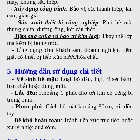
máy, khung sắt, thép.
-
Xây dựng công trình:
Bảo vệ các thanh thép, lan
can, giàn giáo.
-
Sản xuất thiết bị công nghiệp
: Phủ bề mặt
thùng chứa, đường ống, kết cấu thép.
-
Tiệm sửa chữa và bảo trì kim loại
: Thay thế lớp
mạ kẽm bị bong tróc.
-
Ứng dụng cho khách sạn, doanh nghiệp, tiệm
giặt có thiết bị tiếp xúc nước/hóa chất.
5. Hướng dẫn sử dụng chi tiết
-
Vệ sinh bề mặt
: Loại bỏ dầu, bụi, rỉ sét bằng
bàn chải hoặc dung môi.
-
Lắc đều
: Khoảng 1 phút cho tới khi có tiếng bi
trong bình.
-
Phun phủ
: Cách bề mặt khoảng 30cm, xịt đều
tay.
-
Để khô hoàn toàn
: Tránh tiếp xúc trực tiếp hoặc
xử lý nhiệt quá sớm.