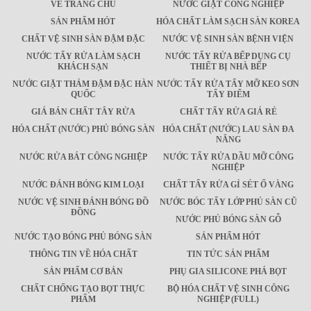
VỀ TRANG CHỦ
NƯỚC GIẶT CÔNG NGHIỆP
SẢN PHẨM HÓT
HÓA CHẤT LÀM SẠCH SÀN KOREA
CHẤT VỆ SINH SÀN ĐẬM ĐẶC
NƯỚC VỆ SINH SÀN BỆNH VIỆN
NƯỚC TẨY RỬA LÀM SẠCH
NƯỚC TẨY RỬA BẾP DỤNG CỤ
KHÁCH SẠN
THIẾT BỊ NHÀ BẾP
NƯỚC GIẶT THẢM ĐẬM ĐẶC HÀN
NƯỚC TẨY RỬA TẨY MỠ KEO SƠN
QUỐC
TẨY ĐIỂM
GIÁ BÁN CHẤT TÂY RỬA
CHẤT TẨY RỬA GIÁ RẺ
HÓA CHẤT (NƯỚC) PHỦ BÓNG SÀN
HÓA CHẤT (NƯỚC) LAU SÀN ĐA
NĂNG
NƯỚC RỬA BÁT CÔNG NGHIỆP
NƯỚC TẨY RỬA DẦU MỠ CÔNG
NGHIỆP
NƯỚC ĐÁNH BÓNG KIM LOẠI
CHẤT TẨY RỬA GỈ SÉT Ố VÀNG
NƯỚC VỆ SINH ĐÁNH BÓNG ĐỒ
NƯỚC BÓC TẨY LỚP PHỦ SÀN CŨ
ĐỒNG
NƯỚC PHỦ BÓNG SÀN GỖ
NƯỚC TẠO BÓNG PHỦ BÓNG SÀN
SẢN PHẨM HÓT
THÔNG TIN VỀ HÓA CHẤT
TIN TỨC SẢN PHẨM
SẢN PHẨM CƠ BẢN
PHỤ GIA SILICONE PHÁ BỌT
CHẤT CHỐNG TẠO BỌT THỰC
BỘ HÓA CHẤT VỆ SINH CÔNG
PHẨM
NGHIỆP (FULL)