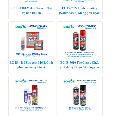
EC IS-4310 Mold Cleaner Chất
EC IS-7322 Under coating
vệ sinh khuôn
(water-based) Màng phủ ngăn
ngừa gỉ sét, ăn mòn bánh xe ô
tô, tàu, containe
EC IS-4410 Sus-coat 316-L Chất
EC IS-7610 Tile Glossy Chất
phủ tạo màng bảo vệ
phủ dùng để tạo độ bóng cho
lốp xe, giúp lốp không bị nứt,
chuyển màu