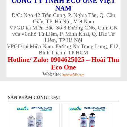
CÔNG TY TNHH ECO ONE VIỆT
NAM
Đ/C: Ngõ 42 Trần Cung, P. Nghĩa Tân, Q. Cầu
Giấy, TP. Hà Nội, Việt Nam
VPGD tại Miền Bắc: Số 8 Đường CN6, Cụm CN
vừa và nhỏ Từ Liêm, P. Minh Khai, Q. Bắc Từ
Liêm, TP Hà Nội
VPGD tại Miền Nam: Đường Nơ Trang Long, F12,
Bình Thạnh, TP HCM
Hotline/ Zalo: 0904625025 – Hoài Thu
Eco One
Website:
hoachat789.com
SẢN PHẨM CÙNG LOẠI