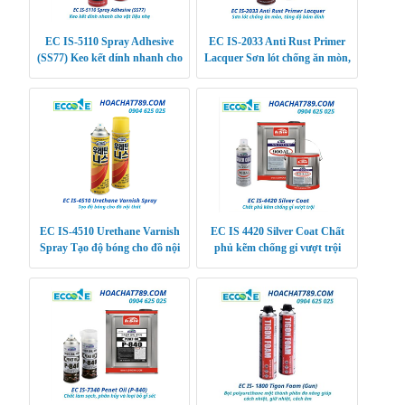
EC IS-5110 Spray Adhesive
EC IS-2033 Anti Rust Primer
(SS77) Keo kết dính nhanh cho
Lacquer Sơn lót chống ăn mòn,
vật liệu nhẹ
tăng độ bám dính
EC IS-4510 Urethane Varnish
EC IS 4420 Silver Coat Chất
Spray Tạo độ bóng cho đồ nội
phủ kẽm chống gỉ vượt trội
thất