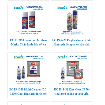
EC IS-7110 Paint For Accident
EC IS-7420 Engine cleaner Chất
Marks Chất đánh dấu vết va
làm sạch động cơ xe, sàn nhà
chạm xe
EC IS-4330 Multi Cleaner (DC-
EC IS-4432 Zinc-Coat (N-70)
3300) Chất làm sạch dùng cho
Chất phủ chống gỉ vĩnh viễn,
thiết bị điện tử
tăng độ bám dính