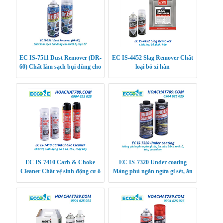
EC IS-7511 Dust Remover (DR-
EC IS-4452 Slag Remover Chất
60) Chất làm sạch bụi dùng cho
loại bỏ xỉ hàn
thiết bị điện tử
EC IS-7410 Carb & Choke
EC IS-7320 Under coating
Cleaner Chất vệ sinh động cơ ô
Màng phủ ngăn ngừa gỉ sét, ăn
tô, tàu, máy bay
mòn bánh xe ô tô, tàu, container