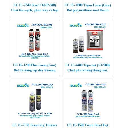
EC IS-7340 Penet Oil (P-840)
EC IS- 1800 Tigon Foam (Gun)
Chất làm sạch, phân hủy và loại
Bọt polyurethane một thành
bỏ gỉ sét
phần đa năng giúp cách nhiệt,
giữ nhiệt, các
EC IS-1200 Plus Foam (Gun)
EC IS-4480 Top-coat (ST-900)
Bọt đa năng lấp đầy khoảng
Chất phủ kháng dung môi,
trống cách âm, giữ nhiệt
chống ăn mòn
EC IS-7130 Branding Thinner
EC IS-1500 Foam Bond Bọt