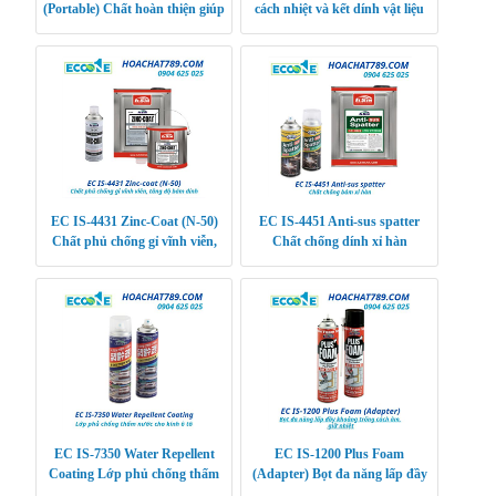
(Portable) Chất hoàn thiện giúp
cách nhiệt và kết dính vật liệu
cải thiện độ bám dính của sơn
EC IS-4431 Zinc-Coat (N-50)
EC IS-4451 Anti-sus spatter
Chất phủ chống gỉ vĩnh viễn,
Chất chống dính xỉ hàn
tăng độ bám dính
EC IS-7350 Water Repellent
EC IS-1200 Plus Foam
Coating Lớp phủ chống thấm
(Adapter) Bọt đa năng lấp đầy
nước cho kính ô tô
khoảng trống cách âm, giữ nhiệt