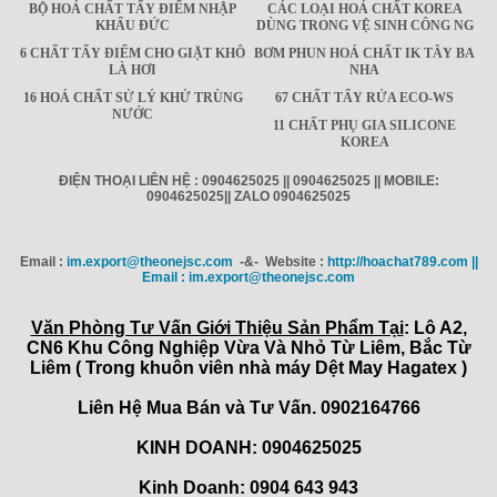
BỘ HOÁ CHẤT TẨY ĐIỂM NHẬP
CÁC LOẠI HOÁ CHẤT KOREA
KHẨU ĐỨC
DÙNG TRONG VỆ SINH CÔNG NG
6 CHẤT TẨY ĐIỂM CHO GIẶT KHÔ
BƠM PHUN HOÁ CHẤT IK TÂY BA
LÀ HƠI
NHA
16 HOÁ CHẤT SỬ LÝ KHỬ TRÙNG
67 CHẤT TẨY RỬA ECO-WS
NƯỚC
11 CHẤT PHỤ GIA SILICONE
KOREA
ĐIỆN THOẠI LIÊN HỆ : 0904625025 || 0904625025 || MOBILE:
0904625025|| ZALO 0904625025
Email :
im.export@theonejsc.com
-&- Website :
http://hoachat789.com ||
Email : im.export@theonejsc.com
Văn Phòng Tư Vấn Giới Thiệu Sản Phẩm Tại
: Lô A2,
CN6 Khu Công Nghiệp Vừa Và Nhỏ Từ Liêm, Bắc Từ
Liêm ( Trong khuôn viên nhà máy Dệt May Hagatex )
Liên Hệ Mua Bán và Tư Vấn. 0902164766
KINH DOANH: 0904625025
Kinh Doanh: 0904 643 943