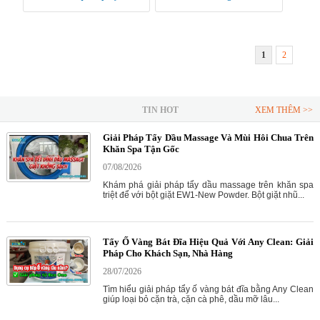
Sơn xịt duy trì màu sắc vật liệu
cho thiết bị
gỗ và thép
1
2
TIN HOT
XEM THÊM >>
Giải Pháp Tẩy Dầu Massage Và Mùi Hôi Chua Trên
Khăn Spa Tận Gốc
07/08/2026
Khám phá giải pháp tẩy dầu massage trên khăn spa
triệt để với bột giặt EW1-New Powder. Bột giặt nhũ...
Tẩy Ố Vàng Bát Đĩa Hiệu Quả Với Any Clean: Giải
Pháp Cho Khách Sạn, Nhà Hàng
28/07/2026
Tìm hiểu giải pháp tẩy ố vàng bát đĩa bằng Any Clean
giúp loại bỏ cặn trà, cặn cà phê, dầu mỡ lâu...