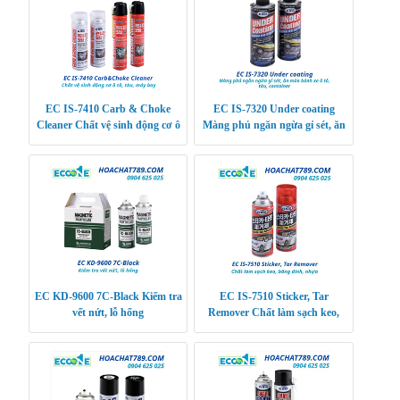
EC IS-7410 Carb & Choke
EC IS-7320 Under coating
Cleaner Chất vệ sinh động cơ ô
Màng phủ ngăn ngừa gỉ sét, ăn
tô, tàu, máy bay
mòn bánh xe ô tô, tàu, container
EC KD-9600 7C-Black Kiểm tra
EC IS-7510 Sticker, Tar
vết nứt, lỗ hổng
Remover Chất làm sạch keo,
băng dính, nhựa đường, kẹo cao
su, sơn, vết vân t