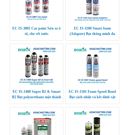
EC IS-3001 Car paint Sơn xe ô
EC IS-1100 Smart foam
tô, che vết xước
(Adapter) Bọt thông minh đa
năng để cách nhiệt, cách âm
EC IS-1400 Super B2 & Smart
EC IS-1501 Foam Speed Bond
B2 Bọt polyurethane một thành
Bọt cách nhiệt và kết dính vật
phần cách nhiệt, cách âm đa
liệu
năng