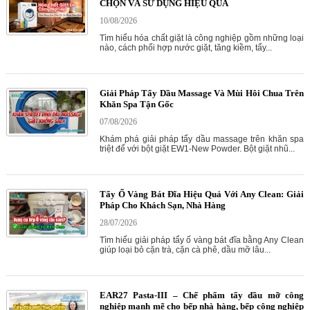
CHỌN VÀ SỬ DỤNG HIỆU QUẢ
10/08/2026
Tìm hiểu hóa chất giặt là công nghiệp gồm những loại
nào, cách phối hợp nước giặt, tăng kiềm, tẩy...
Giải Pháp Tẩy Dầu Massage Và Mùi Hôi Chua Trên
Khăn Spa Tận Gốc
07/08/2026
Khám phá giải pháp tẩy dầu massage trên khăn spa
triệt để với bột giặt EW1-New Powder. Bột giặt nhũ...
Tẩy Ố Vàng Bát Đĩa Hiệu Quả Với Any Clean: Giải
Pháp Cho Khách Sạn, Nhà Hàng
28/07/2026
Tìm hiểu giải pháp tẩy ố vàng bát đĩa bằng Any Clean
giúp loại bỏ cặn trà, cặn cà phê, dầu mỡ lâu...
EAR27 Pasta-III – Chế phẩm tẩy dầu mỡ công
nghiệp mạnh mẽ cho bếp nhà hàng, bếp công nghiệp