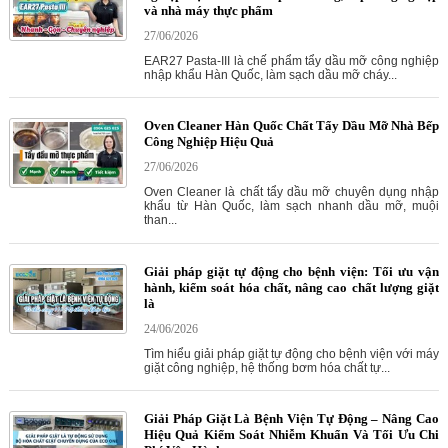
và nhà máy thực phẩm
27/06/2026
EAR27 Pasta-III là chế phẩm tẩy dầu mỡ công nghiệp
nhập khẩu Hàn Quốc, làm sạch dầu mỡ cháy...
Oven Cleaner Hàn Quốc Chất Tẩy Dầu Mỡ Nhà Bếp
Công Nghiệp Hiệu Quả
27/06/2026
Oven Cleaner là chất tẩy dầu mỡ chuyên dụng nhập
khẩu từ Hàn Quốc, làm sạch nhanh dầu mỡ, muội
than...
Giải pháp giặt tự động cho bệnh viện: Tối ưu vận
hành, kiểm soát hóa chất, nâng cao chất lượng giặt
là
24/06/2026
Tìm hiểu giải pháp giặt tự động cho bệnh viện với máy
giặt công nghiệp, hệ thống bơm hóa chất tự...
Giải Pháp Giặt Là Bệnh Viện Tự Động – Nâng Cao
Hiệu Quả Kiểm Soát Nhiễm Khuẩn Và Tối Ưu Chi