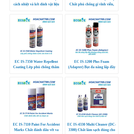
cách nhiệt và kết dính vật liệu
Chất phủ chống gỉ vĩnh viễn,
tăng độ bám dính
EC IS-7350 Water Repellent
EC IS-1200 Plus Foam
Coating Lớp phủ chống thấm
(Adapter) Bọt đa năng lấp đầy
nước cho kính ô tô
khoảng trống cách âm, giữ nhiệt
EC IS-7110 Paint For Accident
EC IS-4330 Multi Cleaner (DC-
Marks Chất đánh dấu vết va
3300) Chất làm sạch dùng cho