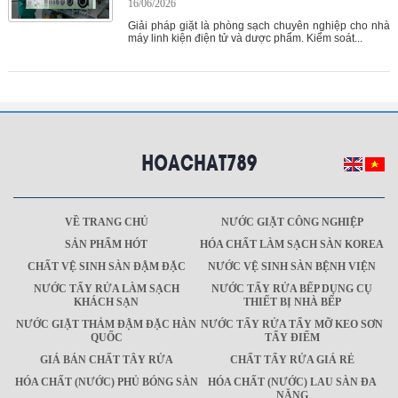
16/06/2026
Giải pháp giặt là phòng sạch chuyên nghiệp cho nhà
máy linh kiện điện tử và dược phẩm. Kiểm soát...
VỀ TRANG CHỦ
NƯỚC GIẶT CÔNG NGHIỆP
SẢN PHẨM HÓT
HÓA CHẤT LÀM SẠCH SÀN KOREA
CHẤT VỆ SINH SÀN ĐẬM ĐẶC
NƯỚC VỆ SINH SÀN BỆNH VIỆN
NƯỚC TẨY RỬA LÀM SẠCH
NƯỚC TẨY RỬA BẾP DỤNG CỤ
KHÁCH SẠN
THIẾT BỊ NHÀ BẾP
NƯỚC GIẶT THẢM ĐẬM ĐẶC HÀN
NƯỚC TẨY RỬA TẨY MỠ KEO SƠN
QUỐC
TẨY ĐIỂM
GIÁ BÁN CHẤT TÂY RỬA
CHẤT TẨY RỬA GIÁ RẺ
HÓA CHẤT (NƯỚC) PHỦ BÓNG SÀN
HÓA CHẤT (NƯỚC) LAU SÀN ĐA
NĂNG