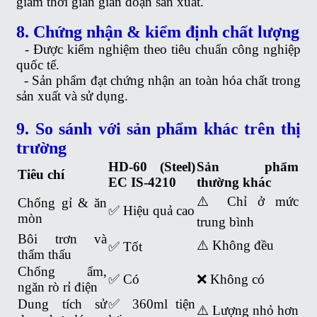
giảm thời gian gián đoạn sản xuất.
8. Chứng nhận & kiểm định chất lượng
-
Được kiểm nghiệm theo tiêu chuẩn công nghiệp
quốc tế.
-
Sản phẩm đạt chứng nhận an toàn hóa chất trong
sản xuất và sử dụng.
9. So sánh với sản phẩm khác trên thị
trường
HD-60 (Steel)
Sản phẩm
Tiêu chí
EC IS-4210
thường khác
⚠️ Chỉ ở mức
Chống gỉ & ăn
✅ Hiệu quả cao
mòn
trung bình
Bôi trơn và
⚠️ Không đều
✅ Tốt
thẩm thấu
Chống ẩm,
✅ Có
❌ Không có
ngăn rò rỉ điện
Dung tích sử
✅ 360ml tiện
⚠️ Lượng nhỏ hơn