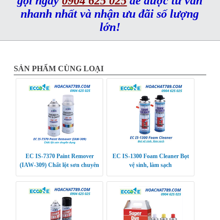
gọi ngay
0904 625 025
để được tư vấn
nhanh nhất và nhận ưu đãi số lượng
lớn!
SẢN PHẨM CÙNG LOẠI
EC IS-7370 Paint Remover
EC IS-1300 Foam Cleaner Bọt
(IAW-309) Chất lột sơn chuyên
vệ sinh, làm sạch
dụng