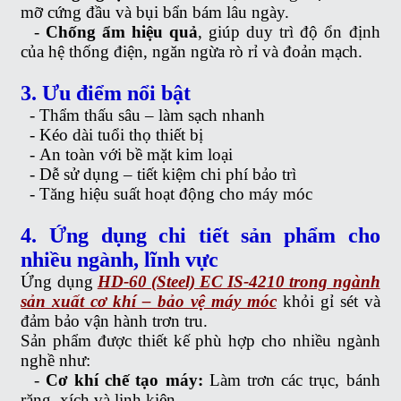
mỡ cứng đầu và bụi bẩn bám lâu ngày.
-
Chống ẩm hiệu quả
, giúp duy trì độ ổn định
của hệ thống điện, ngăn ngừa rò rỉ và đoản mạch.
3. Ưu điểm nổi bật
-
Thẩm thấu sâu – làm sạch nhanh
-
Kéo dài tuổi thọ thiết bị
-
An toàn với bề mặt kim loại
-
Dễ sử dụng – tiết kiệm chi phí bảo trì
-
Tăng hiệu suất hoạt động cho máy móc
4. Ứng dụng chi tiết sản phẩm cho
nhiều ngành, lĩnh vực
Ứng dụng
HD-60 (Steel) EC IS-4210 trong ngành
sản xuất cơ khí – bảo vệ máy móc
khỏi gỉ sét và
đảm bảo vận hành trơn tru.
Sản phẩm được thiết kế phù hợp cho nhiều ngành
nghề như:
-
Cơ khí chế tạo máy:
Làm trơn các trục, bánh
răng, xích và linh kiện.