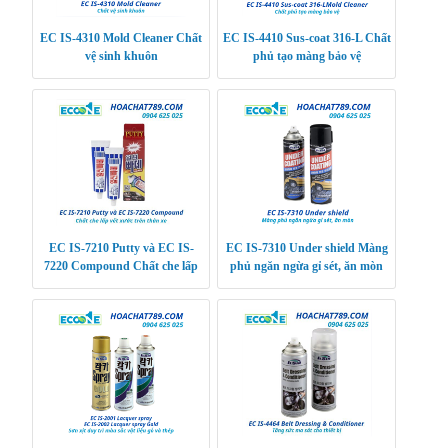
EC IS-4310 Mold Cleaner Chất
EC IS-4410 Sus-coat 316-L Chất
vệ sinh khuôn
phủ tạo màng bảo vệ
EC IS-7210 Putty và EC IS-
EC IS-7310 Under shield Màng
7220 Compound Chất che lấp
phủ ngăn ngừa gỉ sét, ăn mòn
vết xước trên thân xe