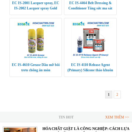
EC IS-2001 Lacquer spray, EC
EC IS-4464 Belt Dressing &
IS-2002 Lacquer spray Gold
Conditioner Tăng sức ma sát
Sơn xịt duy trì màu sắc vật liệu
cho thiết bị
gỗ và thép
EC IS-4610 Grease Dầu mỡ bôi
EC IS 4110 Release Agent
trơn chống ăn mòn
(Primary) Silicone tháo khuôn
cao cấp
1
2
TIN HOT
XEM THÊM >>
HÓA CHẤT GIẶT LÀ CÔNG NGHIỆP: CÁCH LỰA