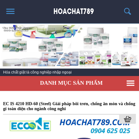
TRANG CHỦ
SẢN PHẨM HÓT
THÔNG TIN VỀ HÓA CHẤT
TIN TỨC
Hóa chất giặt là công nghiệp nhập ngoại
SẢN PHẨM
DANH MỤC SẢN PHẨM
LIÊN HỆ
EC IS 4210 HD-60 (Steel) Giải pháp bôi trơn, chống ăn mòn và chống
gỉ toàn diện cho ngành công nghi