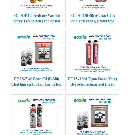
EC IS-4510 Urethane Varnish
EC IS 4420 Silver Coat Chất
Spray Tạo độ bóng cho đồ nội
phủ kẽm chống gỉ vượt trội
thất
EC IS-7340 Penet Oil (P-840)
EC IS- 1800 Tigon Foam (Gun)
Chất làm sạch, phân hủy và loại
Bọt polyurethane một thành
bỏ gỉ sét
phần đa năng giúp cách nhiệt,
giữ nhiệt, các