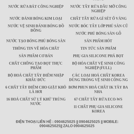
NƯỚC RỬA BÁT CÔNG NGHIỆP
NƯỚC TẨY RỬA DẦU MỠ CÔNG
NGHIỆP
NƯỚC ĐÁNH BÓNG KIM LOẠI
CHẤT TẨY RỬA GỈ SÉT Ố VÀNG
NƯỚC VỆ SINH ĐÁNH BÓNG ĐỒ
NƯỚC BÓC TẨY LỚP PHỦ SÀN CŨ
ĐỒNG
NƯỚC PHỦ BÓNG SÀN GỖ
NƯỚC TẠO BÓNG PHỦ BÓNG SÀN
SẢN PHẨM HÓT
THÔNG TIN VỀ HÓA CHẤT
TIN TỨC SẢN PHẨM
SẢN PHẨM CƠ BẢN
PHỤ GIA SILICONE PHÁ BỌT
CHẤT CHỐNG TẠO BỌT THỰC
BỘ HÓA CHẤT VỆ SINH CÔNG
PHẨM
NGHIỆP (FULL)
BỘ HOÁ CHẤT TẨY ĐIỂM NHẬP
CÁC LOẠI HOÁ CHẤT KOREA
KHẨU ĐỨC
DÙNG TRONG VỆ SINH CÔNG NG
6 CHẤT TẨY ĐIỂM CHO GIẶT KHÔ
BƠM PHUN HOÁ CHẤT IK TÂY BA
LÀ HƠI
NHA
16 HOÁ CHẤT SỬ LÝ KHỬ TRÙNG
67 CHẤT TẨY RỬA ECO-WS
NƯỚC
11 CHẤT PHỤ GIA SILICONE
KOREA
ĐIỆN THOẠI LIÊN HỆ : 0904625025 || 0904625025 || MOBILE:
0904625025|| ZALO 0904625025