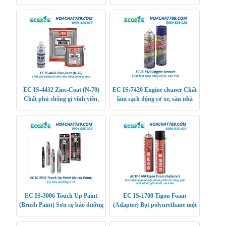
chạm xe
thiết bị điện tử
EC IS-4432 Zinc-Coat (N-70)
EC IS-7420 Engine cleaner Chất
Chất phủ chống gỉ vĩnh viễn,
làm sạch động cơ xe, sàn nhà
tăng độ bám dính
EC IS-3006 Touch Up Paint
EC IS-1700 Tigon Foam
(Brush Paint) Sơn cọ bảo dưỡng
(Adapter) Bọt polyurethane một
ô tô
thành phần đa năng giúp cách
nhiệt, giữ nhiệt,