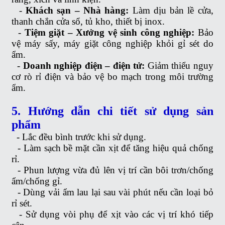
-
Khách sạn – Nhà hàng:
Làm dịu bản lề cửa,
thanh chắn cửa sổ, tủ kho, thiết bị inox.
-
Tiệm giặt – Xưởng vệ sinh công nghiệp:
Bảo
vệ máy sấy, máy giặt công nghiệp khỏi gỉ sét do
ẩm.
-
Doanh nghiệp điện – điện tử:
Giảm thiểu nguy
cơ rò rỉ điện và bảo vệ bo mạch trong môi trường
ẩm.
5. Hướng dẫn chi tiết sử dụng sản
phẩm
-
Lắc đều bình trước khi sử dụng.
-
Làm sạch bề mặt cần xịt để tăng hiệu quả chống
rỉ.
-
Phun lượng vừa đủ lên vị trí cần bôi trơn/chống
ẩm/chống gỉ.
-
Dùng vải ẩm lau lại sau vài phút nếu cần loại bỏ
rỉ sét.
-
Sử dụng vòi phụ để xịt vào các vị trí khó tiếp