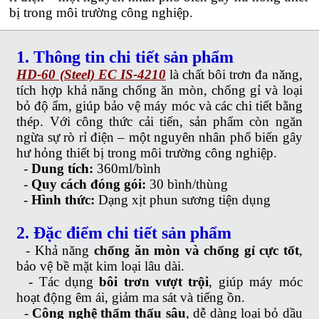
bị trong môi trường công nghiệp.
1. Thông tin chi tiết sản phẩm
HD-60 (Steel) EC IS-4210
là chất bôi trơn đa năng,
tích hợp khả năng chống ăn mòn, chống gỉ và loại
bỏ độ ẩm, giúp bảo vệ máy móc và các chi tiết bằng
thép. Với công thức cải tiến, sản phẩm còn ngăn
ngừa sự rò rỉ điện – một nguyên nhân phổ biến gây
hư hỏng thiết bị trong môi trường công nghiệp.
-
Dung tích:
360ml/bình
-
Quy cách đóng gói:
30 bình/thùng
-
Hình thức:
Dạng xịt phun sương tiện dụng
2. Đặc điểm chi tiết sản phẩm
-
Khả năng
chống ăn mòn và chống gỉ cực tốt
,
bảo vệ bề mặt kim loại lâu dài.
-
Tác dụng
bôi trơn vượt trội
, giúp máy móc
hoạt động êm ái, giảm ma
sát và tiếng ồn.
-
Công nghệ thẩm thấu sâu
, dễ dàng loại bỏ dầu