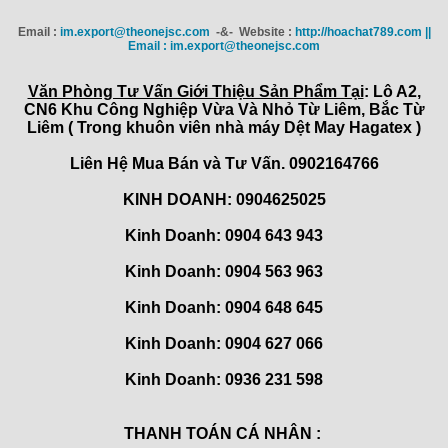
Email :
im.export@theonejsc.com
-&- Website :
http://hoachat789.com ||
Email : im.export@theonejsc.com
Văn Phòng Tư Vấn Giới Thiệu Sản Phẩm Tại
: Lô A2,
CN6 Khu Công Nghiệp Vừa Và Nhỏ Từ Liêm, Bắc Từ
Liêm ( Trong khuôn viên nhà máy Dệt May Hagatex )
Liên Hệ Mua Bán và Tư Vấn. 0902164766
KINH DOANH: 0904625025
Kinh Doanh: 0904 643 943
Kinh Doanh: 0904 563 963
Kinh Doanh: 0904 648 645
Kinh Doanh:
0904 627 066
Kinh Doanh:
0936 231 598
THANH TOÁN CÁ NHÂN :