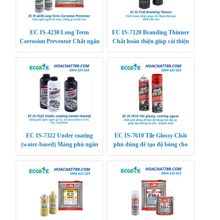
EC IS-4230 Long Term
EC IS-7120 Branding Thinner
Corrosion Preventor Chất ngăn
Chất hoàn thiện giúp cải thiện
ngừa ăn mòn, chống gỉ và bôi
độ bám dính của sơn
trơn siêu bền
EC IS-7322 Under coating
EC IS-7610 Tile Glossy Chất
(water-based) Màng phủ ngăn
phủ dùng để tạo độ bóng cho
ngừa gỉ sét, ăn mòn bánh xe ô
lốp xe, giúp lốp không bị nứt,
tô, tàu, containe
chuyển màu