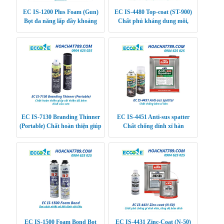
EC IS-1200 Plus Foam (Gun)
EC IS-4480 Top-coat (ST-900)
Bọt đa năng lấp đầy khoảng
Chất phủ kháng dung môi,
trống cách âm, giữ nhiệt
chống ăn mòn
EC IS-7130 Branding Thinner
EC IS-4451 Anti-sus spatter
(Portable) Chất hoàn thiện giúp
Chất chống dính xỉ hàn
cải thiện độ bám dính của sơn
EC IS-1500 Foam Bond Bọt
EC IS-4431 Zinc-Coat (N-50)