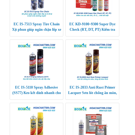
EC IS-7513 Spray Tire Chain
EC KD-9100~9300 Super Dye
Xịt phun giúp ngăn chặn lốp xe
Check (RT, DT, PT) Kiểm tra
ô tô bị trượt trên đường tuyết
các vết nứt, rò rỉ,… trên bề mặt
EC IS-5110 Spray Adhesive
EC IS-2033 Anti Rust Primer
(SS77) Keo kết dính nhanh cho
Lacquer Sơn lót chống ăn mòn,
vật liệu nhẹ
tăng độ bám dính