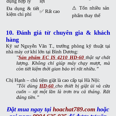
dụng hợp lý
lợi
⚠️ Tốn nhiều sản
Đa dụng & tiết
✅ Rất cao
kiệm chi phí
phẩm thay thế
10. Đánh giá từ chuyên gia & khách
hàng
Kỹ sư Nguyễn Văn T., trưởng phòng kỹ thuật tại
nhà máy cơ khí lớn tại Bình Dương:
"
Sản phẩm EC IS 4210 HD-60
thật sự chất
lượng. Không chỉ giúp máy chạy mượt, mà
còn tiết kiệm thời gian bảo trì rất nhiều.”
Chị Hạnh – chủ tiệm giặt là cao cấp tại Hà Nội:
"Tôi dùng
HD-60
cho thiết bị giặt ủi và cửa
cuốn – xịt một lần là trơn tru cả tháng. Rất
đáng tiền.”
Đặt mua ngay tại
hoachat789.com
hoặc