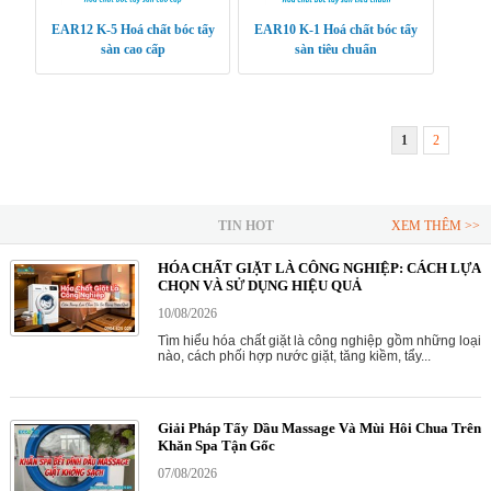
EAR12 K-5 Hoá chất bóc tẩy
EAR10 K-1 Hoá chất bóc tẩy
sàn cao cấp
sàn tiêu chuẩn
1
2
TIN HOT
XEM THÊM >>
HÓA CHẤT GIẶT LÀ CÔNG NGHIỆP: CÁCH LỰA
CHỌN VÀ SỬ DỤNG HIỆU QUẢ
10/08/2026
Tìm hiểu hóa chất giặt là công nghiệp gồm những loại
nào, cách phối hợp nước giặt, tăng kiềm, tẩy...
Giải Pháp Tẩy Dầu Massage Và Mùi Hôi Chua Trên
Khăn Spa Tận Gốc
07/08/2026