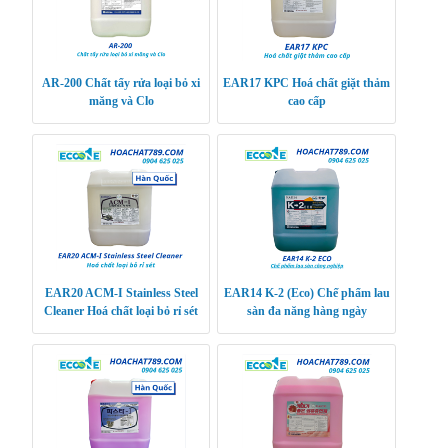
AR-200 Chất tẩy rửa loại bỏ xi
EAR17 KPC Hoá chất giặt thảm
măng và Clo
cao cấp
EAR20 ACM-I Stainless Steel
EAR14 K-2 (Eco) Chế phẩm lau
Cleaner Hoá chất loại bỏ rỉ sét
sàn đa năng hàng ngày