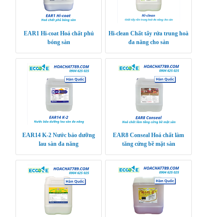
EAR1 Hi-coat Hoá chất phủ
Hi-clean Chất tẩy rửa trung hoà
bóng sàn
đa năng cho sàn
EAR14 K-2 Nước bảo dưỡng
EAR8 Conseal Hoá chất làm
lau sàn đa năng
tăng cứng bề mặt sàn