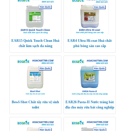
EAR15 Quick Touch Clean Hoá
EAR4 Ultra Hi-coat Hoá chất
chất làm sạch đa năng
phủ bóng sàn cao cấp
Bowl-Shot Chất tẩy rửa vệ sinh
EAR26 Pasta-II Nước tráng bát
toilet
đĩa cho máy rửa bát công nghiệp