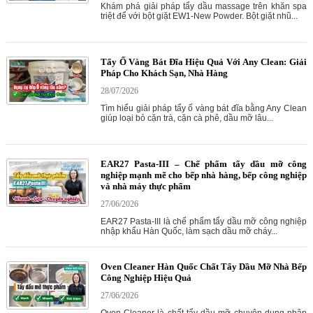
Khám phá giải pháp tẩy dầu massage trên khăn spa
triệt để với bột giặt EW1-New Powder. Bột giặt nhũ...
Tẩy Ố Vàng Bát Đĩa Hiệu Quả Với Any Clean: Giải
Pháp Cho Khách Sạn, Nhà Hàng
28/07/2026
Tìm hiểu giải pháp tẩy ố vàng bát đĩa bằng Any Clean
giúp loại bỏ cặn trà, cặn cà phê, dầu mỡ lâu...
EAR27 Pasta-III – Chế phẩm tẩy dầu mỡ công
nghiệp mạnh mẽ cho bếp nhà hàng, bếp công nghiệp
và nhà máy thực phẩm
27/06/2026
EAR27 Pasta-III là chế phẩm tẩy dầu mỡ công nghiệp
nhập khẩu Hàn Quốc, làm sạch dầu mỡ cháy...
Oven Cleaner Hàn Quốc Chất Tẩy Dầu Mỡ Nhà Bếp
Công Nghiệp Hiệu Quả
27/06/2026
Oven Cleaner là chất tẩy dầu mỡ chuyên dụng nhập