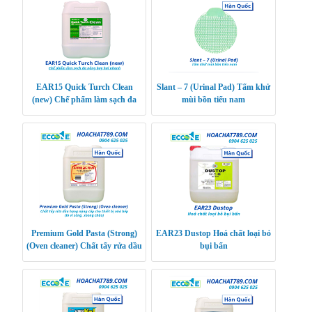
EAR15 Quick Turch Clean
Slant – 7 (Urinal Pad) Tấm khử
(new) Chế phẩm làm sạch đa
mùi bồn tiểu nam
năng bay hơi nhanh
Premium Gold Pasta (Strong)
EAR23 Dustop Hoá chất loại bỏ
(Oven cleaner) Chất tẩy rửa dầu
bụi bẩn
hạng nặng cấp cho thiết bị nhà
bếp (lò v