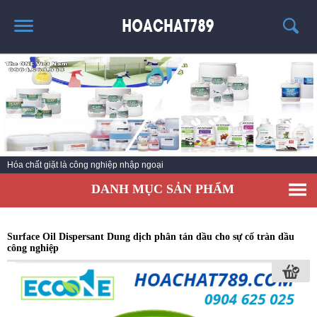
TRANG CHỦ
SẢN PHẨM HÓT
THÔNG TIN VỀ HÓA CHẤT
TIN TỨC
Hóa chất giặt là công nghiệp nhập ngoại
SẢN PHẨM
DANH MỤC SẢN PHẨM
LIÊN HỆ
Surface Oil Dispersant Dung dịch phân tán dầu cho sự cố tràn dầu
công nghiệp