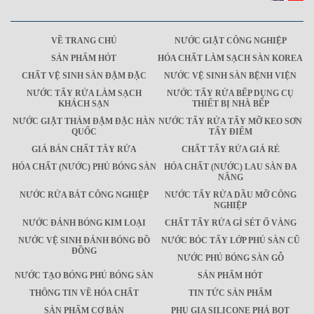
VỀ TRANG CHỦ
NƯỚC GIẶT CÔNG NGHIỆP
SẢN PHẨM HÓT
HÓA CHẤT LÀM SẠCH SÀN KOREA
CHẤT VỆ SINH SÀN ĐẬM ĐẶC
NƯỚC VỆ SINH SÀN BỆNH VIỆN
NƯỚC TẨY RỬA LÀM SẠCH
NƯỚC TẨY RỬA BẾP DỤNG CỤ
KHÁCH SẠN
THIẾT BỊ NHÀ BẾP
NƯỚC GIẶT THẢM ĐẬM ĐẶC HÀN
NƯỚC TẨY RỬA TẨY MỠ KEO SƠN
QUỐC
TẨY ĐIỂM
GIÁ BÁN CHẤT TÂY RỬA
CHẤT TẨY RỬA GIÁ RẺ
HÓA CHẤT (NƯỚC) PHỦ BÓNG SÀN
HÓA CHẤT (NƯỚC) LAU SÀN ĐA
NĂNG
NƯỚC RỬA BÁT CÔNG NGHIỆP
NƯỚC TẨY RỬA DẦU MỠ CÔNG
NGHIỆP
NƯỚC ĐÁNH BÓNG KIM LOẠI
CHẤT TẨY RỬA GỈ SÉT Ố VÀNG
NƯỚC VỆ SINH ĐÁNH BÓNG ĐỒ
NƯỚC BÓC TẨY LỚP PHỦ SÀN CŨ
ĐỒNG
NƯỚC PHỦ BÓNG SÀN GỖ
NƯỚC TẠO BÓNG PHỦ BÓNG SÀN
SẢN PHẨM HÓT
THÔNG TIN VỀ HÓA CHẤT
TIN TỨC SẢN PHẨM
SẢN PHẨM CƠ BẢN
PHỤ GIA SILICONE PHÁ BỌT