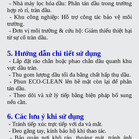
-
Nhà máy lọc hóa dầu: Phân tán dầu trong trường
hợp rò rỉ, tràn dầu.
-
Khu công nghiệp: Hỗ trợ công tác bảo vệ môi
trường.
-
Đơn vị môi trường & cứu hộ: Giảm thiểu thiệt hại
từ sự cố tràn dầu.
5. Hướng dẫn chi tiết sử dụng
-
Lắp đặt rào chắn hoặc phao chắn dầu quanh khu
vực dầu tràn.
-
Thu gom lượng dầu tối đa bằng chất hấp thụ dầu.
-
Phun ECO-CLEAN lên bề mặt còn lại để phân
tán dầu.
-
Theo dõi và xử lý tiếp bằng biện pháp bổ sung
nếu cần.
6. Các lưu ý khi sử dụng
-
Tránh tiếp xúc trực tiếp với da và mắt.
-
Đeo găng tay, kính bảo hộ khi thao tác.
-
Bảo quản nơi khô ráo, thoáng mát, tránh ánh