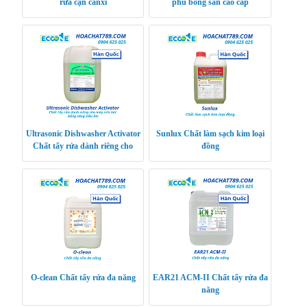
rửa cặn canxi
phủ bóng sàn cao cấp
Ultrasonic Dishwasher Activator
Sunlux Chất làm sạch kim loại
Chất tẩy rửa dành riêng cho
đồng
máy rửa bát bằng sóng siêu âm
O-clean Chất tẩy rửa đa năng
EAR21 ACM-II Chất tẩy rửa đa
năng