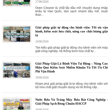
27/06/2026
Oven Cleaner là chất tẩy dầu mỡ chuyên dụng nhập
khẩu từ Hàn Quốc, làm sạch nhanh dầu mỡ, muội
than...
Giải pháp giặt tự động cho bệnh viện: Tối ưu vận
hành, kiểm soát hóa chất, nâng cao chất lượng giặt
là
24/06/2026
Tìm hiểu giải pháp giặt tự động cho bệnh viện với máy
giặt công nghiệp, hệ thống bơm hóa chất tự...
Giải Pháp Giặt Là Bệnh Viện Tự Động – Nâng Cao
Hiệu Quả Kiểm Soát Nhiễm Khuẩn Và Tối Ưu Chi
Phí Vận Hành
19/06/2026
Khám phá giải pháp giặt là tự động cho bệnh viện với
bộ hóa chất giặt chuyên dụng và hệ thống cấp...
Nước Rửa Và Tráng Máy Rửa Bát Công Nghiệp -
Giải Pháp Sạch Bóng Chuẩn HACCP
19/06/2026