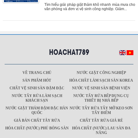
Tìm hiểu giải pháp giặt thảm khô nhanh mùa mưa cho
văn phòng và đơn vị vệ sinh công nghiệp. Giảm...
VỀ TRANG CHỦ
NƯỚC GIẶT CÔNG NGHIỆP
SẢN PHẨM HÓT
HÓA CHẤT LÀM SẠCH SÀN KOREA
CHẤT VỆ SINH SÀN ĐẬM ĐẶC
NƯỚC VỆ SINH SÀN BỆNH VIỆN
NƯỚC TẨY RỬA LÀM SẠCH
NƯỚC TẨY RỬA BẾP DỤNG CỤ
KHÁCH SẠN
THIẾT BỊ NHÀ BẾP
NƯỚC GIẶT THẢM ĐẬM ĐẶC HÀN
NƯỚC TẨY RỬA TẨY MỠ KEO SƠN
QUỐC
TẨY ĐIỂM
GIÁ BÁN CHẤT TÂY RỬA
CHẤT TẨY RỬA GIÁ RẺ
HÓA CHẤT (NƯỚC) PHỦ BÓNG SÀN
HÓA CHẤT (NƯỚC) LAU SÀN ĐA
NĂNG