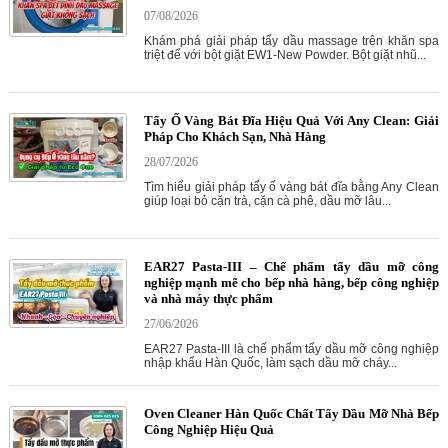
07/08/2026
Khám phá giải pháp tẩy dầu massage trên khăn spa
triệt để với bột giặt EW1-New Powder. Bột giặt nhũ...
Tẩy Ố Vàng Bát Đĩa Hiệu Quả Với Any Clean: Giải
Pháp Cho Khách Sạn, Nhà Hàng
28/07/2026
Tìm hiểu giải pháp tẩy ố vàng bát đĩa bằng Any Clean
giúp loại bỏ cặn trà, cặn cà phê, dầu mỡ lâu...
EAR27 Pasta-III – Chế phẩm tẩy dầu mỡ công
nghiệp mạnh mẽ cho bếp nhà hàng, bếp công nghiệp
và nhà máy thực phẩm
27/06/2026
EAR27 Pasta-III là chế phẩm tẩy dầu mỡ công nghiệp
nhập khẩu Hàn Quốc, làm sạch dầu mỡ cháy...
Oven Cleaner Hàn Quốc Chất Tẩy Dầu Mỡ Nhà Bếp
Công Nghiệp Hiệu Quả