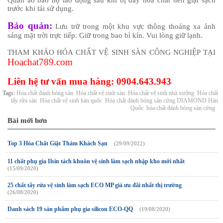
Quần áo bảo hộ lao động sau khi bị dây hóa chất nên giặt sạch
trước khi tái sử dụng.
Bảo quản:
Lưu trữ trong một khu vực thông thoáng xa ánh
sáng mặt trời trực tiếp. Giữ trong bao bì kín. Vui lòng giữ lạnh.
THAM KHẢO HÓA CHẤT VỆ SINH SÀN CÔNG NGHIỆP TẠI
Hoachat789.com
Liên hệ tư vấn mua hàng: 0904.643.943
Tags:
Hóa chất đánh bóng sàn
Hóa chất vệ sinh sàn
Hóa chất vệ sinh nhà xưởng
Hóa chất
tẩy rửa sàn
Hóa chất vệ sinh hàn quốc
Hóa chất đánh bóng sàn cứng DIAMOND Hàn
Quốc
hóa chất đánh bóng sàn cứng
Bài mới hơn
Top 3 Hóa Chất Giặt Thảm Khách Sạn
(29/09/2022)
11 chất phụ gia Ilsin tách khuôn vệ sinh làm sạch nhập kho mới nhất
(15/09/2020)
25 chất tẩy rửa vệ sinh làm sạch ECO MP giá ưu đãi nhất thị trường
(26/08/2020)
Danh sách 19 sản phẩm phụ gia silicon ECO-QQ
(19/08/2020)