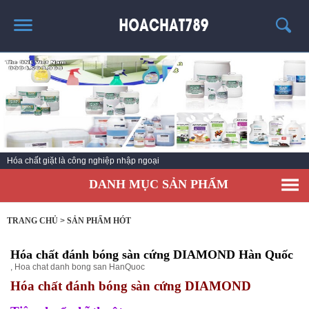
TRANG CHỦ
SẢN PHẨM HÓT
THÔNG TIN VỀ HÓA CHẤT
TIN TỨC
Hóa chất giặt là công nghiệp nhập ngoại
SẢN PHẨM
DANH MỤC SẢN PHẨM
LIÊN HỆ
TRANG CHỦ
>
SẢN PHẨM HÓT
Hóa chất đánh bóng sàn cứng DIAMOND Hàn Quốc
,
Hoa chat danh bong san HanQuoc
Hóa chất đánh bóng sàn cứng DIAMOND