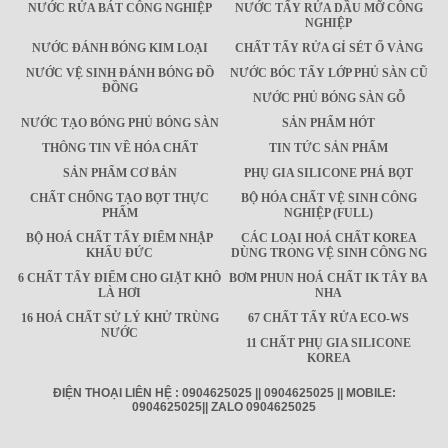
NƯỚC RỬA BÁT CÔNG NGHIỆP
NƯỚC TẨY RỬA DẦU MỠ CÔNG
NGHIỆP
NƯỚC ĐÁNH BÓNG KIM LOẠI
CHẤT TẨY RỬA GỈ SÉT Ố VÀNG
NƯỚC VỆ SINH ĐÁNH BÓNG ĐỒ
NƯỚC BÓC TẨY LỚP PHỦ SÀN CŨ
ĐỒNG
NƯỚC PHỦ BÓNG SÀN GỖ
NƯỚC TẠO BÓNG PHỦ BÓNG SÀN
SẢN PHẨM HÓT
THÔNG TIN VỀ HÓA CHẤT
TIN TỨC SẢN PHẨM
SẢN PHẨM CƠ BẢN
PHỤ GIA SILICONE PHÁ BỌT
CHẤT CHỐNG TẠO BỌT THỰC
BỘ HÓA CHẤT VỆ SINH CÔNG
PHẨM
NGHIỆP (FULL)
BỘ HOÁ CHẤT TẨY ĐIỂM NHẬP
CÁC LOẠI HOÁ CHẤT KOREA
KHẨU ĐỨC
DÙNG TRONG VỆ SINH CÔNG NG
6 CHẤT TẨY ĐIỂM CHO GIẶT KHÔ
BƠM PHUN HOÁ CHẤT IK TÂY BA
LÀ HƠI
NHA
16 HOÁ CHẤT SỬ LÝ KHỬ TRÙNG
67 CHẤT TẨY RỬA ECO-WS
NƯỚC
11 CHẤT PHỤ GIA SILICONE
KOREA
ĐIỆN THOẠI LIÊN HỆ : 0904625025 || 0904625025 || MOBILE:
0904625025|| ZALO 0904625025