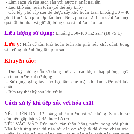
- Làm sạch và rửa sạch sàn với nước ít nhất hai lần.
- Lau khô sàn hoàn toàn (có thể sấy khô).
- Các lớp phủ sáp sau đó được sấy khô hoàn toàn khoảng 30 ~ 40
phút trước khi phủ lớp đầu tiên.
Nên: phủ sàn 2-3 lần để được hiệu
quả tối ưu nhất và giữ độ bóng cho sàn được lâu hơn
Liều lượng sử dụng:
khoảng 350-400 m2 sàn/ (18,75 L)
Lưu ý
:
Phải để sàn khô hoàn toàn khi phủ hóa chất đánh bóng
sàn cũng như những lần phủ sau.
Khuyến cáo:
- Đọc kỹ hướng dẫn sử dụng trước và các biện pháp phòng ngừa
an toàn trước khi sử dụng.
- Sử dụng găng tay bảo hộ, tấm che mặt khi làm việc với hóa
chất.
- Rửa tay thật kỹ sau khi xử lý.
Cách xử lý khi tiếp xúc với hóa chất
NẾU TRÊN DA: Rửa bằng nhiều nước và xà phòng. Sau khi sơ
cứu nên gặp bác sỹ để được hỗ trợ
NẾU VÀO MẮT: Rửa sạch cẩn thận bằng nước trong vài phút.
Nếu kích ứng mắt thì nên tới các cơ sở ý tế để được chăm sóc.