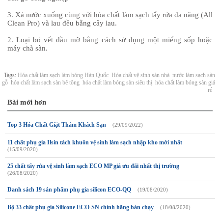
3. Xả nước xuống cùng với hóa chất làm sạch tẩy rửa đa năng (All
Clean Pro) và lau đều bằng cây lau.
2. Loại bỏ vết dầu mỡ bằng cách sử dụng một miếng sốp hoặc
máy chà sàn.
Tags:
Hóa chất làm sạch làm bóng Hàn Quốc
Hóa chất vệ sinh sàn nhà
nước làm sạch sàn
gỗ
hóa chất làm sạch sàn bê tông
hóa chất làm bóng sàn siêu thị
hóa chất làm bóng sàn giá
rẻ
Bài mới hơn
Top 3 Hóa Chất Giặt Thảm Khách Sạn
(29/09/2022)
11 chất phụ gia Ilsin tách khuôn vệ sinh làm sạch nhập kho mới nhất
(15/09/2020)
25 chất tẩy rửa vệ sinh làm sạch ECO MP giá ưu đãi nhất thị trường
(26/08/2020)
Danh sách 19 sản phẩm phụ gia silicon ECO-QQ
(19/08/2020)
Bộ 33 chất phụ gia Silicone ECO-SN chính hãng bán chạy
(18/08/2020)