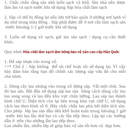
1. Chắc chắn rằng sàn nhà luôn sạch và khô. Sàn nhà nên được
làm ẩm và sạch trước khi sử dụng Sáp hóa chất làm sạch
2. Sáp có thể bị đông lại nếu lưu trữ bảo quản ở những nơi lạnh ví
dụ như trong mùa đông . Sáp phải được để ở nơi cần làm sạch sàn
trước khoảng 1-2 giờ trước khi sử dụng
3. Luôn sử dụng xô sạch, giẻ lau sàn sạch / dụng cụ cần thiết
khác.
Quy trình
Hóa chất làm sạch làm bóng bảo vệ sàn cao cấp Hàn Quốc
1. Đổ sáp nhựa vào trong xô.
>>* Chú ý : Sáp không thể tái chế hoặc tái sử dụng lại, Vì vậy
hãy đảm bảo rằng bạn đổ chính xác lượng sáp vừa đủ cho mỗi
chu trình.
2. Dùng cây lau nhúng vào trong xô đựng sáp. Vắt một chút. Sau
đó lau sàn. Bắt đầu sử dụng sáp lau sàn bằng cách dùng cây lau
lau song song và lau đến khu vực chân tường. Lau sáp tạo thành
hình chữ U. Diện tích còn lại bên trong khu vực chữ U, sử dụng
cách lau theo hình số 8. Hãy chắc chắn lau phủ hết diện tích sàn.
Cho phép lớp lau sàn đầu tiên khô hoàn toàn trong khoảng 1 giờ
trước khi lau lần thứ hai và các lần tiếp theo. Lặp lại các hướng
dẫn ở trên cho những lần lau tiếp theo.
Lau nhiều lần, nhiều lớp sẽ giúp bảo vệ sàn tốt hơn và đẹp hơn.