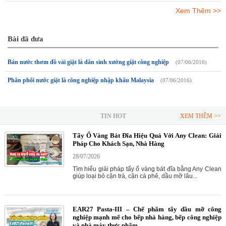
Xem Thêm >>
Bài đã đưa
Bán nước thơm đồ vải giặt là dân sinh xưởng giặt công nghiệp
(07/06/2016)
Phân phối nước giặt là công nghiệp nhập khẩu Malaysia
(07/06/2016)
TIN HOT
XEM THÊM >>
Tẩy Ố Vàng Bát Đĩa Hiệu Quả Với Any Clean: Giải
Pháp Cho Khách Sạn, Nhà Hàng
28/07/2026
Tìm hiểu giải pháp tẩy ố vàng bát đĩa bằng Any Clean
giúp loại bỏ cặn trà, cặn cà phê, dầu mỡ lâu...
EAR27 Pasta-III – Chế phẩm tẩy dầu mỡ công
nghiệp mạnh mẽ cho bếp nhà hàng, bếp công nghiệp
và nhà máy thực phẩm