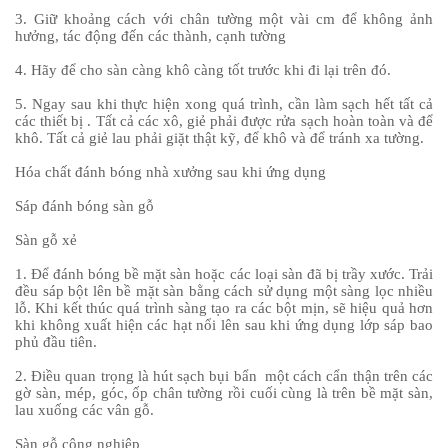
3. Giữ khoảng cách với chân tường một vài cm để không ảnh
hưởng, tác động đến các thành, cạnh tường
4. Hãy để cho sàn càng khô càng tốt trước khi đi lại trên đó.
5. Ngay sau khi thực hiện xong quá trình, cần làm sạch hết tất cả
các thiết bị . Tất cả các xô, giẻ phải được rửa sạch hoàn toàn và để
khô. Tất cả giẻ lau phải giặt thật kỹ, để khô và để tránh xa tường.
Hóa chất đánh bóng nhà xưởng sau khi ứng dụng
Sáp đánh bóng sàn gỗ
Sàn gỗ xẻ
1. Để đánh bóng bề mặt sàn hoặc các loại sàn đã bị trầy xước. Trải
đều sáp bột lên bề mặt sàn bằng cách sử dụng một sàng lọc nhiều
lỗ. Khi kết thúc quá trình sàng tạo ra các bột mịn, sẽ hiệu quả hơn
khi không xuất hiện các hạt nổi lên sau khi ứng dụng lớp sáp bao
phủ đầu tiên.
2. Điều quan trọng là hút sạch bụi bẩn một cách cẩn thận trên các
gờ sàn, mép, góc, ốp chân tường rồi cuối cùng là trên bề mặt sàn,
lau xuống các vân gỗ.
Sàn gỗ công nghiệp