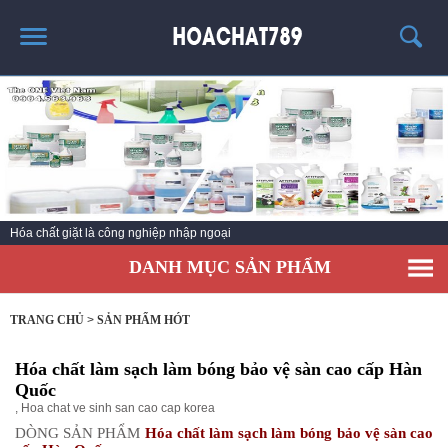
TRANG CHỦ
SẢN PHẨM HÓT
THÔNG TIN VỀ HÓA CHẤT
TIN TỨC
Hóa chất giặt là công nghiệp nhập ngoại
SẢN PHẨM
DANH MỤC SẢN PHẨM
LIÊN HỆ
TRANG CHỦ
>
SẢN PHẨM HÓT
Hóa chất làm sạch làm bóng bảo vệ sàn cao cấp Hàn
Quốc
,
Hoa chat ve sinh san cao cap korea
DÒNG SẢN PHẨM
Hóa chất làm sạch làm bóng bảo vệ sàn cao