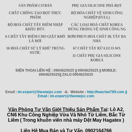
SẢN PHẨM CƠ BẢN
PHỤ GIA SILICONE PHÁ BỌT
CHẤT CHỐNG TẠO BỌT THỰC
BỘ HÓA CHẤT VỆ SINH CÔNG
PHẨM
NGHIỆP (FULL)
BỘ HOÁ CHẤT TẨY ĐIỂM NHẬP
CÁC LOẠI HOÁ CHẤT KOREA
KHẨU ĐỨC
DÙNG TRONG VỆ SINH CÔNG NG
6 CHẤT TẨY ĐIỂM CHO GIẶT KHÔ
BƠM PHUN HOÁ CHẤT IK TÂY BA
LÀ HƠI
NHA
16 HOÁ CHẤT SỬ LÝ KHỬ TRÙNG
67 CHẤT TẨY RỬA ECO-WS
NƯỚC
11 CHẤT PHỤ GIA SILICONE
KOREA
ĐIỆN THOẠI LIÊN HỆ : 0904625025 || 0904625025 || MOBILE:
0904625025|| ZALO 0904625025
Email :
im.export@theonejsc.com
-&- Website :
http://hoachat789.com ||
Email : im.export@theonejsc.com
Văn Phòng Tư Vấn Giới Thiệu Sản Phẩm Tại
: Lô A2,
CN6 Khu Công Nghiệp Vừa Và Nhỏ Từ Liêm, Bắc Từ
Liêm ( Trong khuôn viên nhà máy Dệt May Hagatex )
Liên Hệ Mua Bán và Tư Vấn. 0902164766