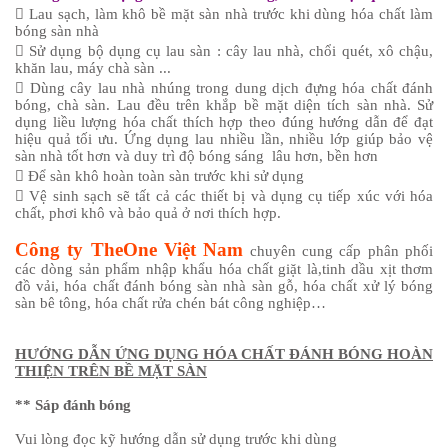
 Lau sạch, làm khô bề mặt sàn nhà trước khi dùng hóa chất làm
bóng sàn nhà
 Sử dụng bộ dụng cụ lau sàn : cây lau nhà, chổi quét, xô chậu,
khăn lau, máy chà sàn ...
 Dùng cây lau nhà nhúng trong dung dịch đựng hóa chất đánh
bóng, chà sàn. Lau đều trên khắp bề mặt diện tích sàn nhà. Sử
dụng liều lượng hóa chất thích hợp theo đúng hướng dẫn để đạt
hiệu quả tối ưu. Ứng dụng lau nhiều lần, nhiều lớp giúp bảo vệ
sàn nhà tốt hơn và duy trì độ bóng sáng lâu hơn, bền hơn
 Để sàn khô hoàn toàn sàn trước khi sử dụng
 Vệ sinh sạch sẽ tất cả các thiết bị và dụng cụ tiếp xúc với hóa
chất, phơi khô và bảo quả ở nơi thích hợp.
Công ty TheOne Việt Nam
chuyên cung cấp phân phối
các dòng sản phẩm nhập khẩu hóa chất giặt là,tinh dầu xịt thơm
đồ vải, hóa chất đánh bóng sàn nhà sàn gỗ, hóa chất xử lý bóng
sàn bê tông, hóa chất rửa chén bát công nghiệp…
HƯỚNG DẪN ỨNG DỤNG HÓA CHẤT ĐÁNH BÓNG HOÀN
THIỆN TRÊN BỀ MẶT SÀN
** Sáp đánh bóng
Vui lòng đọc kỹ hướng dẫn sử dụng trước khi dùng