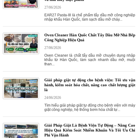
27/06/2026
EAR27 Pasta-III là chế phẩm tẩy dầu mỡ công nghiệp
nhập khẩu Hàn Quốc, làm sạch dầu mỡ cháy...
Oven Cleaner Hàn Quốc Chất Tẩy Dầu Mỡ Nhà Bếp
Công Nghiệp Hiệu Quả
27/06/2026
Oven Cleaner là chất tẩy dầu mỡ chuyên dụng nhập
khẩu từ Hàn Quốc, làm sạch nhanh dầu mỡ, muội
than...
Giải pháp giặt tự động cho bệnh viện: Tối ưu vận
hành, kiểm soát hóa chất, nâng cao chất lượng giặt
là
24/06/2026
Tìm hiểu giải pháp giặt tự động cho bệnh viện với máy
giặt công nghiệp, hệ thống bơm hóa chất tự...
Giải Pháp Giặt Là Bệnh Viện Tự Động – Nâng Cao
Hiệu Quả Kiểm Soát Nhiễm Khuẩn Và Tối Ưu Chi
Phí Vận Hành