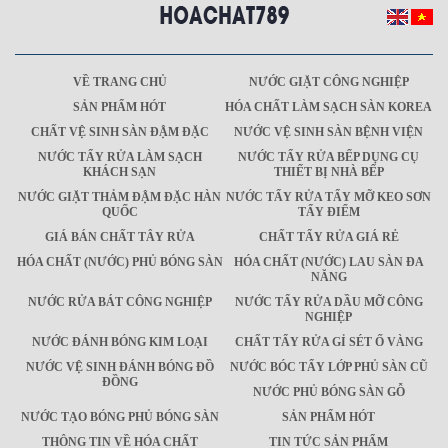
VỀ TRANG CHỦ
NƯỚC GIẶT CÔNG NGHIỆP
SẢN PHẨM HÓT
HÓA CHẤT LÀM SẠCH SÀN KOREA
CHẤT VỆ SINH SÀN ĐẬM ĐẶC
NƯỚC VỆ SINH SÀN BỆNH VIỆN
NƯỚC TẨY RỬA LÀM SẠCH
NƯỚC TẨY RỬA BẾP DỤNG CỤ
KHÁCH SẠN
THIẾT BỊ NHÀ BẾP
NƯỚC GIẶT THẢM ĐẬM ĐẶC HÀN
NƯỚC TẨY RỬA TẨY MỠ KEO SƠN
QUỐC
TẨY ĐIỂM
GIÁ BÁN CHẤT TÂY RỬA
CHẤT TẨY RỬA GIÁ RẺ
HÓA CHẤT (NƯỚC) PHỦ BÓNG SÀN
HÓA CHẤT (NƯỚC) LAU SÀN ĐA
NĂNG
NƯỚC RỬA BÁT CÔNG NGHIỆP
NƯỚC TẨY RỬA DẦU MỠ CÔNG
NGHIỆP
NƯỚC ĐÁNH BÓNG KIM LOẠI
CHẤT TẨY RỬA GỈ SÉT Ố VÀNG
NƯỚC VỆ SINH ĐÁNH BÓNG ĐỒ
NƯỚC BÓC TẨY LỚP PHỦ SÀN CŨ
ĐỒNG
NƯỚC PHỦ BÓNG SÀN GỖ
NƯỚC TẠO BÓNG PHỦ BÓNG SÀN
SẢN PHẨM HÓT
THÔNG TIN VỀ HÓA CHẤT
TIN TỨC SẢN PHẨM