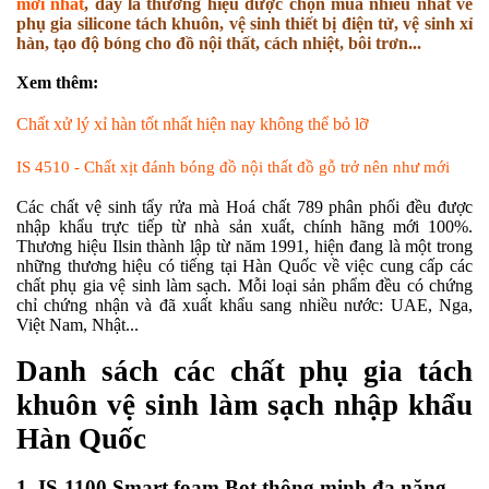
mới nhất
, đây là thương hiệu được chọn mua nhiều nhất về
phụ gia silicone tách khuôn, vệ sinh thiết bị điện tử, vệ sinh xỉ
hàn, tạo độ bóng cho đồ nội thất, cách nhiệt, bôi trơn...
Xem thêm:
Chất xử lý xỉ hàn tốt nhất hiện nay không thể bỏ lỡ
IS 4510 - Chất xịt đánh bóng đồ nội thất đồ gỗ trở nên như mới
Các chất vệ sinh tẩy rửa mà Hoá chất 789 phân phối đều được
nhập khẩu trực tiếp từ nhà sản xuất, chính hãng mới 100%.
Thương hiệu Ilsin thành lập từ năm 1991, hiện đang là một trong
những thương hiệu có tiếng tại Hàn Quốc về việc cung cấp các
chất phụ gia vệ sinh làm sạch. Mỗi loại sản phẩm đều có chứng
chỉ chứng nhận và đã xuất khẩu sang nhiều nước: UAE, Nga,
Việt Nam, Nhật...
Danh sách các chất phụ gia tách
khuôn vệ sinh làm sạch nhập khẩu
Hàn Quốc
1. IS-1100 Smart foam Bọt thông minh đa năng