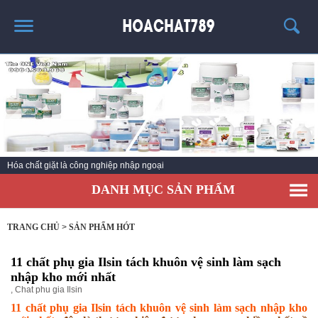
TRANG CHỦ
SẢN PHẨM HÓT
THÔNG TIN VỀ HÓA CHẤT
TIN TỨC
Hóa chất giặt là công nghiệp nhập ngoại
SẢN PHẨM
DANH MỤC SẢN PHẨM
LIÊN HỆ
TRANG CHỦ
>
SẢN PHẨM HÓT
11 chất phụ gia Ilsin tách khuôn vệ sinh làm sạch
nhập kho mới nhất
,
Chat phu gia Ilsin
11 chất phụ gia Ilsin tách khuôn vệ sinh làm sạch nhập kho