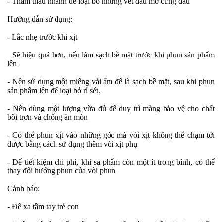
- Thấm thấu nhanh để loại bỏ những vết dầu mỡ cứng đầu
Hướng dẫn sử dụng:
- Lắc nhẹ trước khi xịt
- Sẽ hiệu quả hơn, nếu làm sạch bề mặt trước khi phun sản phẩm
lên
- Nên sử dụng một miếng vải ẩm để là sạch bề mặt, sau khi phun
sản phẩm lên để loại bỏ rỉ sét.
- Nên dùng một lượng vừa đủ để duy trì màng bảo vệ cho chất
bôi trơn và chống ăn mòn
- Có thể phun xịt vào những góc mà vòi xịt không thể chạm tới
được bằng cách sử dụng thêm vòi xịt phụ
- Để tiết kiệm chi phí, khi sả phẩm còn một ít trong bình, có thể
thay đổi hướng phun của vòi phun
Cảnh báo:
- Để xa tầm tay trẻ con