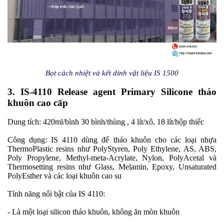
Bọt cách nhiệt và kết dính vật liệu IS 1500
3. IS-4110 Release agent Primary Silicone tháo
khuôn cao cấp
Dung tích: 420ml/bình 30 bình/thùng , 4 lít/xô, 18 lít/hộp thiếc
Công dụng: IS 4110 dùng để tháo khuôn cho các loại nhựa
ThermoPlastic resins như PolyStyren, Poly Ethylene, AS, ABS,
Poly Propylene, Methyl-meta-Acrylate, Nylon, PolyAcetal và
Thermosetting resins như Glass, Melamin, Epoxy, Unsaturated
PolyEsther và các loại khuôn cao su
Tính năng nổi bật của IS 4110:
- Là một loại silicon tháo khuôn, không ăn mòn khuôn