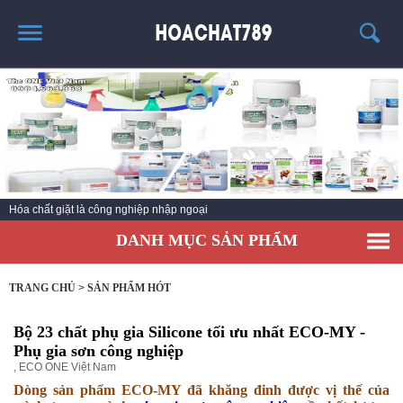
TRANG CHỦ
SẢN PHẨM HÓT
THÔNG TIN VỀ HÓA CHẤT
TIN TỨC
Hóa chất giặt là công nghiệp nhập ngoại
SẢN PHẨM
DANH MỤC SẢN PHẨM
LIÊN HỆ
TRANG CHỦ
>
SẢN PHẨM HÓT
Bộ 23 chất phụ gia Silicone tối ưu nhất ECO-MY -
Phụ gia sơn công nghiệp
,
ECO ONE Việt Nam
Dòng sản phẩm ECO-MY đã khăng đinh được vị thế của