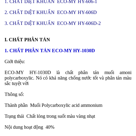
1. CHẤT DiỆT KHUẨN ECO-MY HY-606-1
2. CHẤT DiỆT KHUẨN ECO-MY HY-606D
3. CHẤT DiỆT KHUẨN ECO-MY HY-606D-2
I. CHẤT PHÂN TÁN
1. CHẤT PHÂN TÁN ECO-MY HY-1030D
Giới thiệu:
ECO-MY
HY-1030D là chất phân tán muối amoni
polycarboxylic. Nó có khả năng chống nước tốt và phân tán màu
sắc tuyệt vời
Thông số:
Thành phần
Muối Polycarboxylic acid ammonium
Trạng thái
Chất lỏng trong suốt màu vàng nhạt
Nội dung hoạt động
40%