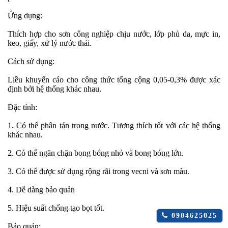
Ứng dụng:
Thích hợp cho sơn công nghiệp chịu nước, lớp phủ da, mực in,
keo, giấy, xử lý nước thải.
Cách sử dụng:
Liều khuyến cáo cho công thức tổng cộng 0,05-0,3% được xác
định bởi hệ thống khác nhau.
Đặc tính:
1. Có thể phân tán trong nước. Tương thích tốt với các hệ thống
khác nhau.
2. Có thể ngăn chặn bong bóng nhỏ và bong bóng lớn.
3. Có thể được sử dụng rộng rãi trong vecni và sơn màu.
4. Dễ dàng bảo quản
5. Hiệu suất chống tạo bọt tốt.
Click
0904625025
để
Bảo quản: