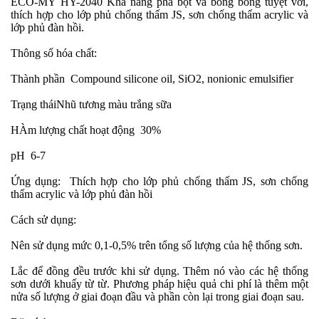
ECO-MY
HY-2040 Khả năng phá bọt và bong bóng tuyệt vời,
thích hợp cho lớp phủ chống thấm JS, sơn chống thấm acrylic và
lớp phủ đàn hồi.
Thông số hóa chất:
Thành phần
Compound silicone oil, SiO2, nonionic emulsifier
Trạng thái
Nhũ tương màu trắng sữa
HÀm lượng chất hoạt động
30%
pH
6-7
Ứng dụng: Thích hợp cho lớp phủ chống thấm JS, sơn chống
thấm acrylic và lớp phủ đàn hồi
Cách sử dụng:
Nên sử dụng mức 0,1-0,5% trên tổng số lượng của hệ thống sơn.
Lắc để đồng đều trước khi sử dụng. Thêm nó vào các hệ thống
sơn dưới khuấy từ từ. Phương pháp hiệu quả chi phí là thêm một
nửa số lượng ở giai đoạn đầu và phần còn lại trong giai đoạn sau.