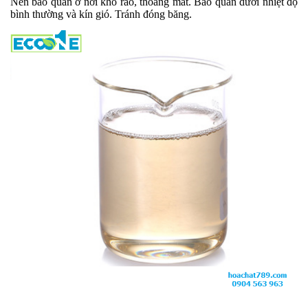
Nên bảo quản ở nơi khô ráo, thoáng mát. Bảo quản dưới nhiệt độ
bình thường và kín gió. Tránh đóng băng.