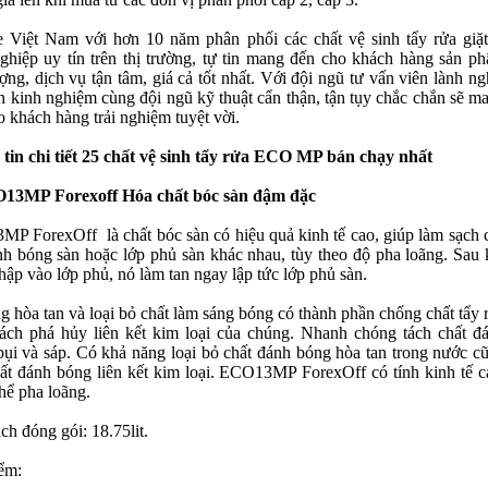
 Việt Nam với hơn 10 năm phân phối các chất vệ sinh tẩy rửa giặt
ghiệp uy tín trên thị trường, tự tin mang đến cho khách hàng sản p
ợng, dịch vụ tận tâm, giá cả tốt nhất. Với đội ngũ tư vấn viên lành ng
n kinh nghiệm cùng đội ngũ kỹ thuật cẩn thận, tận tụy chắc chắn sẽ m
o khách hàng trải nghiệm tuyệt vời.
tin chi tiết 25 chất vệ sinh tẩy rửa ECO MP bán chạy nhất
O13MP Forexoff Hóa chất bóc sàn đậm đặc
P ForexOff là chất bóc sàn có hiệu quả kinh tế cao, giúp làm sạch 
nh bóng sàn hoặc lớp phủ sàn khác nhau, tùy theo độ pha loãng. Sau 
hập vào lớp phủ, nó làm tan ngay lập tức lớp phủ sàn.
g hòa tan và loại bỏ chất làm sáng bóng có thành phần chống chất tẩy 
ách phá hủy liên kết kim loại của chúng. Nhanh chóng tách chất đ
bụi và sáp. Có khả năng loại bỏ chất đánh bóng hòa tan trong nước c
ất đánh bóng liên kết kim loại. ECO13MP ForexOff có tính kinh tế c
hể pha loãng.
ch đóng gói: 18.75lit.
ểm: