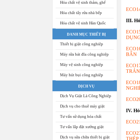
Hóa chất vệ sinh thảm, ghế
ECO1
Hóa chất tẩy rửa nhà bếp
III. H
Hóa chất vệ sinh Hàn Quốc
ECO1
DANH MỤC THIẾT BỊ
DỤN
Thiết bị giặt công nghiệp
ECO1
BẨN
Máy rửa bát đĩa công nghiệp
Máy vệ sinh công nghiệp
ECO1
TRÁN
Máy hút bụi công nghiệp
ECO1
DỊCH VỤ
NGHI
Dịch Vụ Giặt Là Công Nghiệp
ECO2
Dịch vụ cho thuê máy giặt
IV. Hó
Tư vấn sử dụng hóa chất
ECO2
Tư vấn lắp đặt xưởng giặt
ECO2
Dịch vụ sửa chữa thiết bị giặt
THÉP