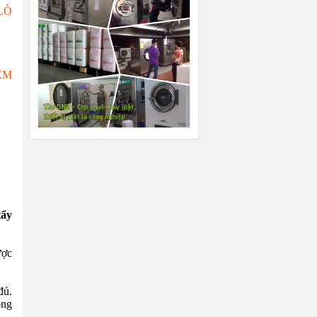
LÒ
ỆM
tẩy
ược
đủ.
ông