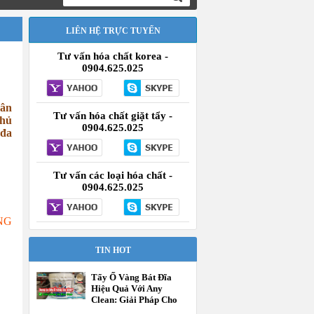
LIÊN HỆ TRỰC TUYẾN
Tư vấn hóa chất korea -
0904.625.025
ân
Tư vấn hóa chất giặt tẩy -
phủ
0904.625.025
 đa
Tư vấn các loại hóa chất -
0904.625.025
NG
TIN HOT
Tẩy Ố Vàng Bát Đĩa
Hiệu Quả Với Any
Clean: Giải Pháp Cho
Khách Sạn, Nhà Hàng