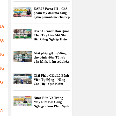
EAR27 Pasta-III – Chế
phẩm tẩy dầu mỡ công
nghiệp mạnh mẽ cho bếp
nhà hàng, bếp công
nghiệp và nhà máy thực
IA
phẩm
Oven Cleaner Hàn Quốc
Chất Tẩy Dầu Mỡ Nhà
Bếp Công Nghiệp Hiệu
ỤI
Quả
Giải pháp giặt tự động
NG
cho bệnh viện: Tối ưu
vận hành, kiểm soát hóa
chất, nâng cao chất
NG
lượng giặt là
Giải Pháp Giặt Là Bệnh
Viện Tự Động – Nâng
NG
Cao Hiệu Quả Kiểm
Soát Nhiễm Khuẩn Và
Tối Ưu Chi Phí Vận
Hành
Nước Rửa Và Tráng
Máy Rửa Bát Công
Nghiệp - Giải Pháp Sạch
N,
Bóng Chuẩn HACCP