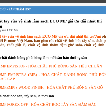
CHỦ
>
SẢN PHẨM HÓT
ất tẩy rửa vệ sinh làm sạch ECO MP giá ưu đãi nhất thị
g
ay rua ECO MP
t tẩy rửa vệ sinh làm sạch ECO MP giá ưu đãi nhất thị trường
ph
ởi Ecoone Việt Nam, bao gồm các chất vệ sinh bóc tẩy sàn, chất 
àn, chất giặt là, chất vệ sinh thảm đệm ghế sofa, chất vệ sinh
.
 chất đánh bóng phủ bóng làm mới sàn bảo dưỡng sàn
1MP EMPISTOP - HÓA CHẤT PHỦ BÓNG SÀN TIÊU CHUẨN
2MP EMPISTRA (BIB) - HÓA CHẤT ĐÁNH BÓNG PHỦ BÓ
CAO CẤP
9MPEMPIS WOOD FINISH - HÓA CHẤT PHỦ BÓNG SÀN GỖ
óa chất bóc sàn, tẩy sàn, là mới sàn
3MP FOREX OFF - HÓA CHẤT BÓC TẨY SÀN ĐẬM ĐẶC