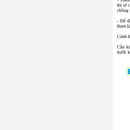
thì sẽ
chồng 
- Để đ
tham 
Cảnh b
Cần ki
trước k