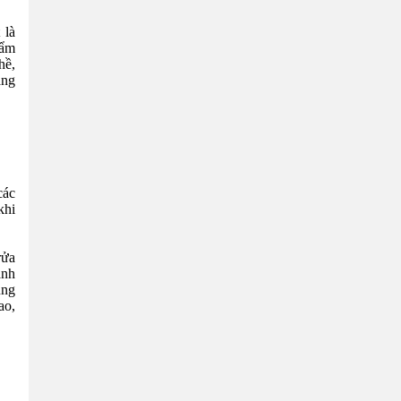
 là
hẩm
hề,
ang
các
khi
rửa
ánh
ũng
ao,