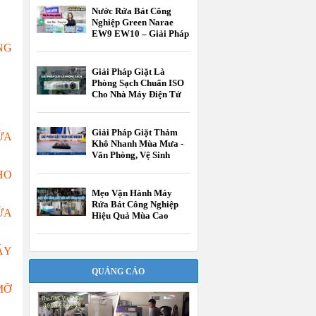
Nước Rửa Bát Công
Nghiệp Green Narae
EW9 EW10 – Giải Pháp
Tối Ưu Cho Nhà Hàng,
NG
Khách Sạn
Giải Pháp Giặt Là
Phòng Sạch Chuẩn ISO
Cho Nhà Máy Điện Tử
Và Dược Phẩm
Giải Pháp Giặt Thảm
ỬA
Khô Nhanh Mùa Mưa -
Văn Phòng, Vệ Sinh
Công Nghiệp
HO
Mẹo Vận Hành Máy
Rửa Bát Công Nghiệp
ỬA
Hiệu Quả Mùa Cao
Điểm
ÁY
QUẢNG CÁO
MỠ