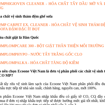
2MPHIGIOVEN CLEANER - HÓA CHẤT TẨY DẦU MỠ VÀ 
NG
a chất vệ sinh thảm đệm ghế sofa
2MP CARPET EX. CLEANER - HÓA CHẤT VỆ SINH THẢM Đ
SOFA ĐẬM ĐẶC ÍT BỌT
óa chất giặt là Hàn Quốc
3MPLOMPCARE 300 - BỘT GIẶT THÂN THIỆN MÔI TRƯỜNG
4MPLOMPHYPO - NƯỚC TẨY TRẮNG GỐC CLO
5MPLOMPALKA - HÓA CHẤT TĂNG ĐỘ KIỀM
o nên chọn Ecoone Việt Nam là đơn vị phân phối các chất vệ sinh 
ECO MP?
ất tẩy rửa vệ sinh làm sạch của Ecoone Việt Nam phân phối đều đ
hẩu trực tiếp từ nhà sản xuất, chính hãng, nguyên can, mới 100%.
n phẩm Ecoone Việt Nam nhập khẩu đều có giấy tờ CO, CQ đầy 
ua ở đơn vị nhập khẩu trực tiếp sẽ được hưởng mức giá tốt nhất, kh
giá lên khi mua từ các đơn vị phân phối cấp 2, cấp 3.