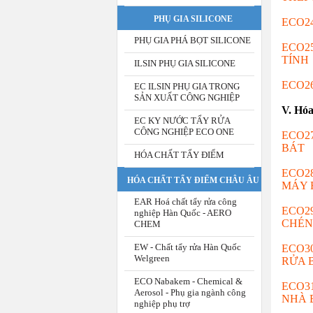
PHỤ GIA SILICONE
ECO2
PHỤ GIA PHÁ BỌT SILICONE
ECO2
TÍNH
ILSIN PHỤ GIA SILICONE
ECO2
EC ILSIN PHỤ GIA TRONG
SẢN XUẤT CÔNG NGHIỆP
V. Hóa
EC KY NƯỚC TẨY RỬA
CÔNG NGHIỆP ECO ONE
ECO2
BÁT
HÓA CHẤT TẨY ĐIỂM
ECO2
HÓA CHẤT TẨY ĐIỂM CHÂU ÂU
MÁY 
EAR Hoá chất tẩy rửa công
ECO2
nghiệp Hàn Quốc - AERO
CHÉN
CHEM
EW - Chất tẩy rửa Hàn Quốc
ECO3
Welgreen
RỬA 
ECO Nabakem - Chemical &
ECO3
Aerosol - Phụ gia ngành công
NHÀ 
nghiệp phụ trợ