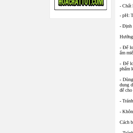
- Chất 
- pH: 
- Định
Hướng 
- Để l
ẩm miế
- Để l
phẩm l
- Dùng
dung d
để cho
- Tránh
- Khôn
Cách b
- Trán