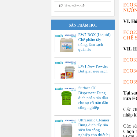
ECO3
Hồ làm mềm vải
NƯỚ
VI. Hó
SẢN PHẨM HOT
ECO2
EW7 ROX (Liquid)
GHẾ 
Chế phẩm tẩy
trắng, làm sạch
VII. H
quần áo
ECO3
EW1 New Powder
ECO3
Bột giặt siêu sạch
ECO3
Surface Oil
Tại sa
Dispersant Dung
dịch phân tán dầu
rửa 
cho sự cố tràn dầu
công nghiệp
Các ch
nhập k
Ultrasonic Cleaner
Dung dịch tẩy rửa
Các sả
siêu âm công
Chọn m
nghiệp cho thiết bị
bị đội 