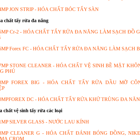
4MP JON STRIP - HÓA CHẤT BÓC TẨY SÀN
óa chất tẩy rửa đa năng
5MP Cr-2 - HÓA CHẤT TẨY RỬA ĐA NĂNG LÀM SẠCH ĐỒ G
G
6MP Forex FC - HÓA CHẤT TẨY RỬA ĐA NĂNG LÀM SẠCH B
7MP STONE CLEANER - HÓA CHẤT VỆ SINH BỀ MẶT KHÔ
G PHỦ
8MP FOREX BIG - HÓA CHẤT TẨY RỬA DẦU MỠ CÔ
ỆP
0MPFOREX DC - HÓA CHẤT TẨY RỬA KHỬ TRÙNG ĐA NĂ
a chất vệ sinh tẩy rửa các loại
1MP SILVER GLASS - NƯỚC LAU KÍNH
3MP CLEANER G - HÓA CHẤT ĐÁNH BÓNG ĐỒNG, NIKE
 MẠ CROM