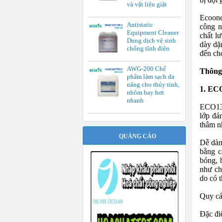
và vật liệu giặt
Ecoone
Antistatic
công n
Equipment Cleaner
chất lư
Dung dịch vệ sinh
dày dặ
chống tĩnh điện
đến ch
AWG-200 Chế
Thông 
phẩm làm sạch đa
#
năng cho thủy tinh,
1. EC
nhôm bay hơi
nhanh
ECO13M
lớp đá
thâm n
QUẢNG CÁO
Dễ dàn
bằng c
bóng, 
như ch
do có t
Quy cá
Đặc đi