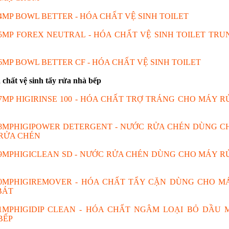
4MP BOWL BETTER - HÓA CHẤT VỆ SINH TOILET
5MP FOREX NEUTRAL - HÓA CHẤT VỆ SINH TOILET TRU
6MP BOWL BETTER CF - HÓA CHẤT VỆ SINH TOILET
 chất vệ sinh tẩy rửa nhà bếp
7MP HIGIRINSE 100 - HÓA CHẤT TRỢ TRÁNG CHO MÁY R
8MPHIGIPOWER DETERGENT - NƯỚC RỬA CHÉN DÙNG C
RỬA CHÉN
9MPHIGICLEAN SD - NƯỚC RỬA CHÉN DÙNG CHO MÁY R
0MPHIGIREMOVER - HÓA CHẤT TẨY CẶN DÙNG CHO M
BÁT
1MPHIGIDIP CLEAN - HÓA CHẤT NGÂM LOẠI BỎ DẦU 
BẾP