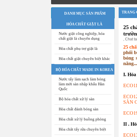
TRANG 
DANH MỤC SẢN PHẨM
HÓA CHẤT GIẶT LÀ
25 ch
trườn
Nước giặt công nghiệp, hóa
chất giặt là chuyên dụng
,
Chat t
25 chấ
Hóa chất phụ trợ giặt là
phối b
bóng s
Hóa chất giặt chuyên biệt khác
năng..
BỘ HÓA CHẤT MADE IN KOREA
I. Hóa
Nước tẩy làm sạch làm bóng
làm mới sàn nhập khẩu Hàn
ECO1
Quốc
ECO1
Bộ hóa chất xử lý sàn
SÀN 
Hóa chất đánh bóng sàn
ECO1
Hóa chất xử lý buồng phòng
II . H
Hóa chât tẩy rửa chuyên biệt
ECO1