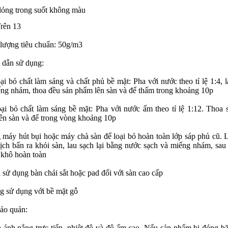
lỏng trong s
uốt không màu
Trên 13
 lượng tiêu chuẩn: 50g/m3
dẫn sử dụng:
oại bỏ chất làm sáng và chất phủ bề mặt: Pha với nước theo tỉ lệ 1:4, 
ng nhám, thoa đều sản phẩm lên sàn và để thấm trong khoảng 10p
oại bỏ chất làm sáng bề mặt: Pha với nước ấm theo tỉ lệ 1:12. Thoa 
ên sàn và để trong vòng khoảng 10p
 máy hút bụi hoặc máy chà sàn để loại bỏ hoàn toàn lớp sáp phủ cũ. 
ịch bẩn ra khỏi sàn, lau sạch lại bằng nước sạch và miếng nhám, sau
 khô hoàn toàn
 sử dụng bàn chải sắt hoặc pad đối với sàn cao cấp
g sử dụng với bề mặt gỗ
ảo quản:
h ánh nắng trực tiếp, nhiệt độ và độ ẩm cao. Nếu sản phẩm bị đóng b