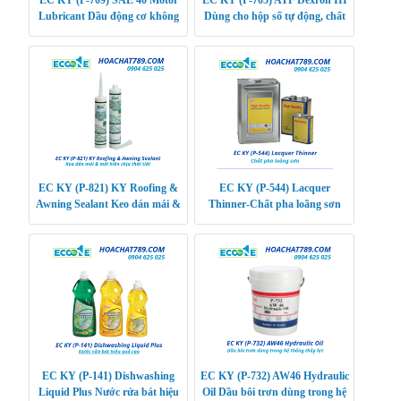
Lubricant Dầu động cơ không
Dùng cho hộp số tự động, chất
chứa chất tẩy rửa, độ nhớt cao
lượng cao
EC KY (P-821) KY Roofing &
EC KY (P-544) Lacquer
Awning Sealant Keo dán mái &
Thinner-Chất pha loãng sơn
mái hiên chịu thời tiết
EC KY (P-141) Dishwashing
EC KY (P-732) AW46 Hydraulic
Liquid Plus Nước rửa bát hiệu
Oil Dầu bôi trơn dùng trong hệ