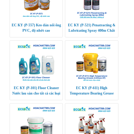
EC KY (P-557) Keo dán nối ống
EC KY (P-521) Penatracting &
PVC, độ nhớt cao
Lubricating Spray 400m Chất
Bôi trơn đa năng, chống gỉ
EC KY (P-101) Floor Cleaner
EC KY (P-611) High
Nước lau sàn cho tất cả các loại
Temperature Bearing Grease
sàn
(Lithium EP) Dùng cho các bộ
phận ma sát, chịu nhiệt đ