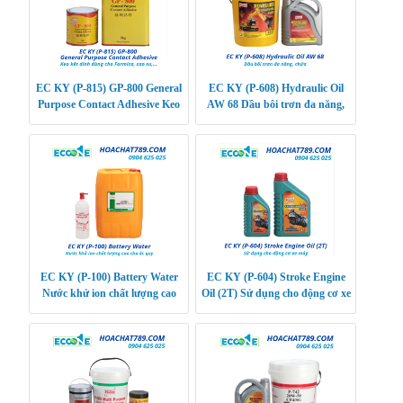
EC KY (P-815) GP-800 General
EC KY (P-608) Hydraulic Oil
Purpose Contact Adhesive Keo
AW 68 Dầu bôi trơn đa năng,
kết dính dùng cho Formica, cao
chứa
su, …
EC KY (P-100) Battery Water
EC KY (P-604) Stroke Engine
Nước khử ion chất lượng cao
Oil (2T) Sử dụng cho động cơ xe
cho ắc quy
máy