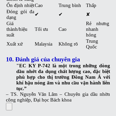
Ổn định nhiệt
Cao
Trung bình
Thấp
Đóng gói đa
✔
✔
✘
dạng
Giá
Rẻ nhưng
thành/hiệu
Tối ưu
Cao
nhanh
suất
hỏng
Trung
Xuất xứ
Malaysia
Không rõ
Quốc
10. Đánh giá của chuyên gia
"EC KY P-742 là một trong những dòng
dầu nhớt đa dụng chất lượng cao, đặc biệt
phù hợp cho thị trường Đông Nam Á với
khí hậu nóng ẩm và nhu cầu vận hành liên
tục.”
– TS. Nguyễn Văn Lâm – Chuyên gia dầu nhờn
công nghiệp, Đại học Bách khoa