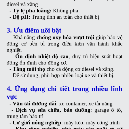
diesel và xăng
-
Tỷ lệ pha loãng:
Không pha
-
Độ pH:
Trung tính an toàn cho thiết bị
3. Ưu điểm nổi bật
-
Khả năng
chống oxy hóa vượt trội
giúp bảo vệ
động cơ bền bỉ trong điều kiện vận hành khắc
nghiệt.
-
Ổn định nhiệt độ cao
, duy trì hiệu suất hoạt
động ổn định cho động cơ.
-
Tăng tuổi thọ
cho cả động cơ
diesel và xăng.
-
Dễ sử dụng, phù hợp nhiều loại xe và thiết bị.
4. Ứng dụng chi tiết trong nhiều lĩnh
vực
-
Vận tải đường dài
: xe container, xe tải nặng
-
Dịch vụ sửa chữa, bảo dưỡng
: garage ô tô,
trung tâm bảo trì
-
Cơ giới nông nghiệp
: máy kéo, máy công trình
-
Khu công nghiệp, nhà máy sản xuất có sử