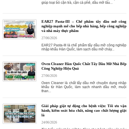
giúp loại bỏ cặn trà, cặn cà phê, dầu mỡ lâu...
EAR27 Pasta-III – Chế phẩm tẩy dầu mỡ công
nghiệp mạnh mẽ cho bếp nhà hàng, bếp công nghiệp
và nhà máy thực phẩm
27/06/2026
EAR27 Pasta-III là chế phẩm tẩy dầu mỡ công nghiệp
nhập khẩu Hàn Quốc, làm sạch dầu mỡ cháy...
Oven Cleaner Hàn Quốc Chất Tẩy Dầu Mỡ Nhà Bếp
Công Nghiệp Hiệu Quả
27/06/2026
Oven Cleaner là chất tẩy dầu mỡ chuyên dụng nhập
khẩu từ Hàn Quốc, làm sạch nhanh dầu mỡ, muội
than...
Giải pháp giặt tự động cho bệnh viện: Tối ưu vận
hành, kiểm soát hóa chất, nâng cao chất lượng giặt
là
24/06/2026