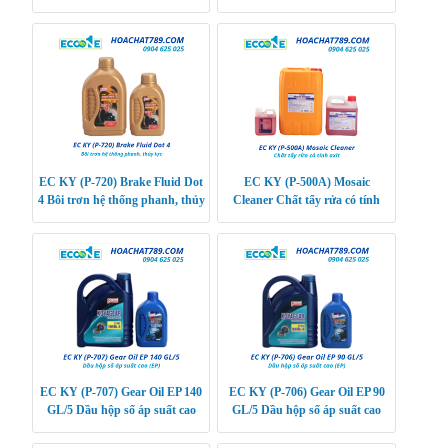
quả cao
thống thủy lực
EC KY (P-720) Brake Fluid Dot
EC KY (P-500A) Mosaic
4 Bôi trơn hệ thống phanh, thủy
Cleaner Chất tẩy rửa có tính
lực
axit
EC KY (P-707) Gear Oil EP 140
EC KY (P-706) Gear Oil EP 90
GL/5 Dầu hộp số áp suất cao
GL/5 Dầu hộp số áp suất cao
(EP)
(EP) dùng cho hộp số truyền
động Hybrid hoặ