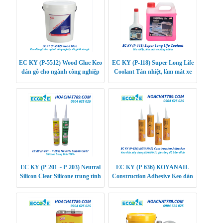
EC KY (P-5512) Wood Glue Keo
EC KY (P-118) Super Long Life
dán gỗ cho ngành công nghiệp
Coolant Tản nhiệt, làm mát xe
đồ gỗ & sàn gỗ
bằng nhôm
EC KY (P-201 ~ P-203) Neutral
EC KY (P-636) KOYANAIL
Silicon Clear Silicone trung tính
Construction Adhesive Keo dán
100%
xây dựng KOYANAIL gia tăng
độ bám dính