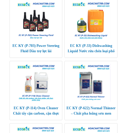
EC KY (P-703) Power Steering
EC KY (P-33) Dishwashing
Fluid Dầu trợ lực lái
Liquid Nước rửa chén loại phổ
thông
EC KY (P-114) Oven Cleaner
EC KY (P-622) Normal Thinner
Chất tẩy cặn carbon, cặn thực
– Chất pha loãng sơn men
phẩm, vết thực phẩm cháy trong
lò nướng