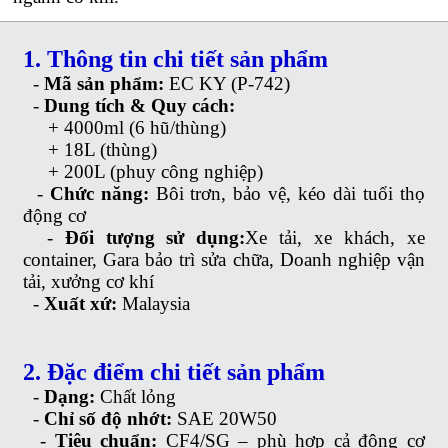
1. Thông tin chi tiết sản phẩm
-
Mã sản phẩm:
EC KY (P-742)
-
Dung tích & Quy cách:
+ 4000ml (6 hũ/thùng)
+ 18L (thùng)
+ 200L (phuy công nghiệp)
-
Chức năng:
Bôi trơn, bảo vệ, kéo dài tuổi thọ
động cơ
-
Đối tượng sử dụng:
Xe tải, xe khách, xe
container, Gara bảo trì sửa chữa, Doanh nghiệp vận
tải, xưởng cơ khí
-
Xuất xứ:
Malaysia
2. Đặc điểm chi tiết sản phẩm
-
Dạng:
Chất lỏng
-
Chỉ số độ nhớt:
SAE 20W50
-
Tiêu chuẩn:
CF4/SG – phù hợp cả động cơ