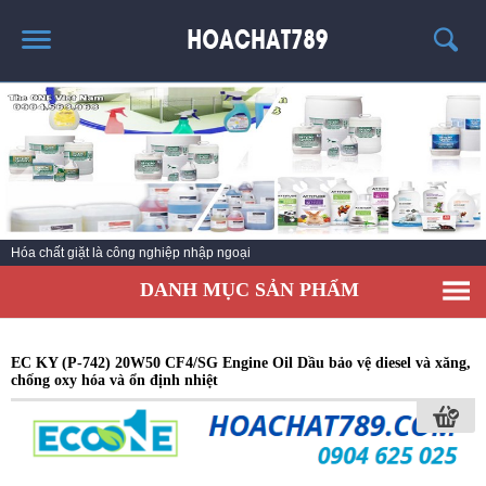
TRANG CHỦ
SẢN PHẨM HÓT
THÔNG TIN VỀ HÓA CHẤT
TIN TỨC
Hóa chất giặt là công nghiệp nhập ngoại
SẢN PHẨM
DANH MỤC SẢN PHẨM
LIÊN HỆ
EC KY (P-742) 20W50 CF4/SG Engine Oil Dầu bảo vệ diesel và xăng,
chống oxy hóa và ổn định nhiệt