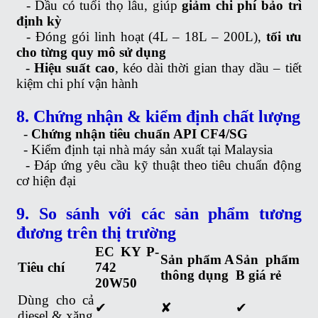
-
Dầ
u có tuổi thọ lâu, giúp
giảm chi phí bảo trì
định kỳ
-
Đóng gói linh hoạt (4L – 18L – 200L),
tối ưu
cho từng quy mô sử dụng
-
Hiệu suất cao
, kéo dài thời gian thay dầu – tiết
kiệm chi phí vận hàn
h
8. Chứng nhận & kiểm định chất lượng
-
Chứng nhận tiêu chuẩn API CF4/SG
-
Kiểm định tại nhà máy sản xuất tại Malaysia
-
Đáp ứng yêu cầu kỹ thuật theo tiêu chuẩn động
cơ hiện đại
9. So sánh với các sản phẩm tương
đương trên thị trường
EC KY P-
Sản phẩm A
Sản phẩm
Tiêu chí
742
thông dụng
B giá rẻ
20W50
Dùng cho cả
✔
✘
✔
diesel & xăng