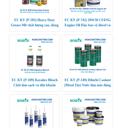
EC KY (P-505) Heavy Duty
EC KY (P-742) 20W50 CF4/SG
Grease Mỡ chất lượng cao, dùng
Engine Oil Dầu bảo vệ diesel và
bôi trơn chung
xăng, chống oxy hóa và ổn định
nhiệt
EC KY (P-109) Koyalux Bleach
EC KY (P-149) Dihichi Coolant
Chất làm sạch và diệt khuẩn
(Metal Tin) Nước làm mát động
cơ