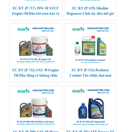
EC KY (P-717) 20W-50 SJ/CF
EC KY (P-529) Alkaline
Engine Oil Dầu bôi trơn bảo vệ
Degreaser Chất tẩy dầu mỡ gốc
động cơ xăng và dầu diesel,
kiềm
chống oxy hóa
EC KY (P-711) SAE 30 Engine
EC KY (P-131) Radiator
Oil Dầu động cơ không chứa
Coolant Tản nhiệt, làm mát
chất tẩy rửa, độ nhớt cao
động cơ
EC KY (P-709) SAE 40 Motor
EC KY (P-705) ATF Dexron III