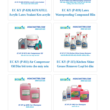
EC KY (P-820) KOYAFILL
EC KY (P-819) Latex
Acrylic Latex Sealant Keo acrylic
Waterproofing Compound Hỗn
một thành phần cho khung cửa,
hợp chống thấm latex, trám kín
tường thạch c
nứt rạn trên tường, tr
EC KY (P-811) Air Compressor
EC KY (P-115) Kitchen Shine
Oil Dầu bôi trơn cho máy nén
Grease Remover Loại bỏ dầu
khí
mỡ trên máy rửa bát, tường,
bếp,…