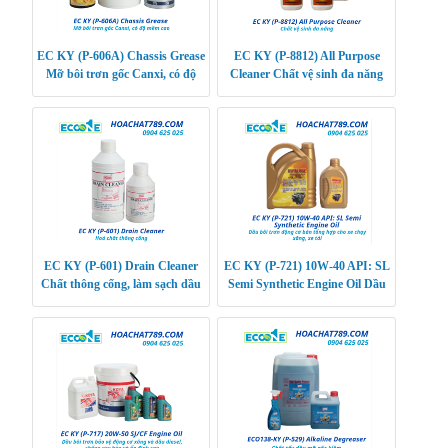
EC KY (P-606A) Chassis Grease
EC KY (P-8812) All Purpose
Mỡ bôi trơn gốc Canxi, có độ
Cleaner Chất vệ sinh đa năng
mềm cao
EC KY (P-601) Drain Cleaner
EC KY (P-721) 10W-40 API: SL
Chất thông cống, làm sạch dầu
Semi Synthetic Engine Oil Dầu
mỡ, xà phòng, tóc, giấy, trong
bôi trơn động cơ bán tổng hợp
cống 1 cách
cho xe chạy