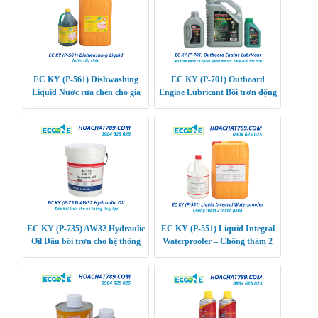
EC KY (P-561) Dishwashing
EC KY (P-701) Outboard
Liquid Nước rửa chén cho gia
Engine Lubricant Bôi trơn động
đình, phòng ăn, nhà hàng, quầy
cơ ngoài, giảm ma sát, tăng tuổi
hàng rong,…
thọ máy
EC KY (P-735) AW32 Hydraulic
EC KY (P-551) Liquid Integral
Oil Dầu bôi trơn cho hệ thống
Waterproofer – Chống thấm 2
thủy lực
thành phần trên vật liệu xi
măng biến đổi