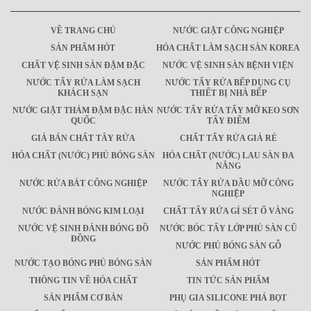
VỀ TRANG CHỦ
NƯỚC GIẶT CÔNG NGHIỆP
SẢN PHẨM HÓT
HÓA CHẤT LÀM SẠCH SÀN KOREA
CHẤT VỆ SINH SÀN ĐẬM ĐẶC
NƯỚC VỆ SINH SÀN BỆNH VIỆN
NƯỚC TẨY RỬA LÀM SẠCH
NƯỚC TẨY RỬA BẾP DỤNG CỤ
KHÁCH SẠN
THIẾT BỊ NHÀ BẾP
NƯỚC GIẶT THẢM ĐẬM ĐẶC HÀN
NƯỚC TẨY RỬA TẨY MỠ KEO SƠN
QUỐC
TẨY ĐIỂM
GIÁ BÁN CHẤT TÂY RỬA
CHẤT TẨY RỬA GIÁ RẺ
HÓA CHẤT (NƯỚC) PHỦ BÓNG SÀN
HÓA CHẤT (NƯỚC) LAU SÀN ĐA
NĂNG
NƯỚC RỬA BÁT CÔNG NGHIỆP
NƯỚC TẨY RỬA DẦU MỠ CÔNG
NGHIỆP
NƯỚC ĐÁNH BÓNG KIM LOẠI
CHẤT TẨY RỬA GỈ SÉT Ố VÀNG
NƯỚC VỆ SINH ĐÁNH BÓNG ĐỒ
NƯỚC BÓC TẨY LỚP PHỦ SÀN CŨ
ĐỒNG
NƯỚC PHỦ BÓNG SÀN GỖ
NƯỚC TẠO BÓNG PHỦ BÓNG SÀN
SẢN PHẨM HÓT
THÔNG TIN VỀ HÓA CHẤT
TIN TỨC SẢN PHẨM
SẢN PHẨM CƠ BẢN
PHỤ GIA SILICONE PHÁ BỌT