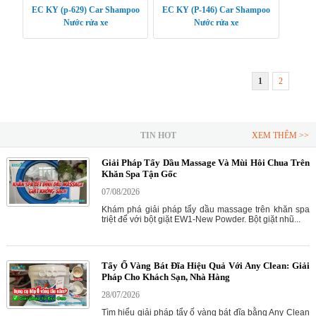
EC KY (p-629) Car Shampoo
EC KY (P-146) Car Shampoo
Nước rửa xe
Nước rửa xe
1
2
TIN HOT
XEM THÊM >>
Giải Pháp Tẩy Dầu Massage Và Mùi Hôi Chua Trên
Khăn Spa Tận Gốc
07/08/2026
Khám phá giải pháp tẩy dầu massage trên khăn spa
triệt để với bột giặt EW1-New Powder. Bột giặt nhũ...
Tẩy Ố Vàng Bát Đĩa Hiệu Quả Với Any Clean: Giải
Pháp Cho Khách Sạn, Nhà Hàng
28/07/2026
Tìm hiểu giải pháp tẩy ố vàng bát đĩa bằng Any Clean