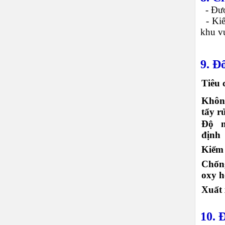
-
Đượ
-
Kiể
khu 
9. Đ
Tiêu 
Khôn
tẩy r
Độ n
định
Kiểm 
Chốn
oxy 
Xuất 
10. 