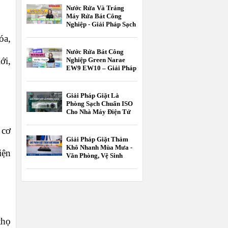
Hành
Nước Rửa Và Tráng
Máy Rửa Bát Công
Nghiệp - Giải Pháp Sạch
Bóng Chuẩn HACCP
óa,
Nước Rửa Bát Công
ới,
Nghiệp Green Narae
EW9 EW10 – Giải Pháp
Tối Ưu Cho Nhà Hàng,
Khách Sạn
Giải Pháp Giặt Là
Phòng Sạch Chuẩn ISO
Cho Nhà Máy Điện Tử
Và Dược Phẩm
 cơ
Giải Pháp Giặt Thảm
Khô Nhanh Mùa Mưa -
iện
Văn Phòng, Vệ Sinh
Công Nghiệp
thọ