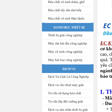
Hóa chất vệ sinh thảm, ghế
Hóa chất tẩy rửa nhà bếp
Hóa chất vệ sinh Hàn Quốc
DANH MỤC THIẾT BỊ
Thiết bị giặt công nghiệp
EC K
Máy rửa bát đĩa công nghiệp
cơ kh
Máy vệ sinh công nghiệp
cao, 
quả. 
Máy hút bụi công nghiệp
yêu c
DỊCH VỤ
ngành
bảo t
Dịch Vụ Giặt Là Công Nghiệp
Dịch vụ cho thuê máy giặt
1. T
Tư vấn sử dụng hóa chất
-
Mã
Tư vấn lắp đặt xưởng giặt
-
Dun
+
Dịch vụ sửa chữa thiết bị giặt