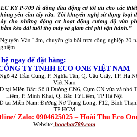
EC KY P-709 là dòng dầu động cơ tối ưu cho các thiết
hông yêu cầu tẩy rửa. Tôi khuyến nghị sử dụng loại 
này cho những động cơ hoạt động cường độ vừa ph
hằm kéo dài tuổi thọ máy và giảm chi phí vận hành.”
 Nguyễn Văn Lâm, chuyên gia bôi trơn công nghiệp 20 
nghiệm
 hệ ngay để đặt hàng:
CÔNG TY TNHH ECO ONE VIỆT NAM
Ngõ 42 Trần Cung, P. Nghĩa Tân, Q. Cầu Giấy, TP. Hà Nộ
Việt Nam
 tại Miền Bắc: Số 8 Đường CN6, Cụm CN vừa và nhỏ 
Liêm, P. Minh Khai, Q. Bắc Từ Liêm, TP Hà Nội
 tại Miền Nam: Đường Nơ Trang Long, F12, Bình Thạn
TP HCM
line/ Zalo: 0904625025 – Hoài Thu Eco On
Website:
hoachat789.com