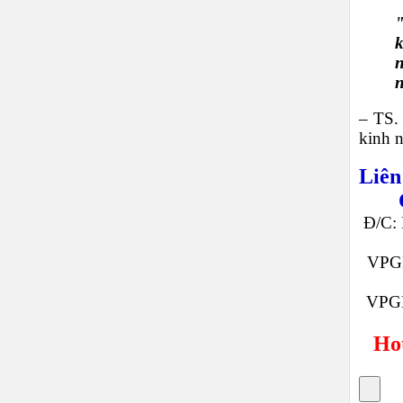
"
k
n
–
TS.
kinh 
Liên
Đ/C: 
VPGD
VPGD
Hot