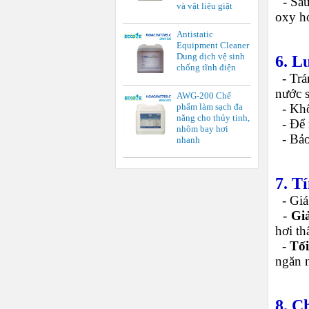
-
Sau
và vật liệu giặt
oxy h
Antistatic
Equipment Cleaner
Dung dịch vệ sinh
6. L
chống tĩnh điện
-
Trá
nước s
AWG-200 Chế
-
Khô
phẩm làm sạch đa
năng cho thủy tinh,
-
Để 
nhôm bay hơi
-
Bảo
nhanh
7. T
-
Giá
-
Gi
hơi th
-
Tối
ngăn 
8. C