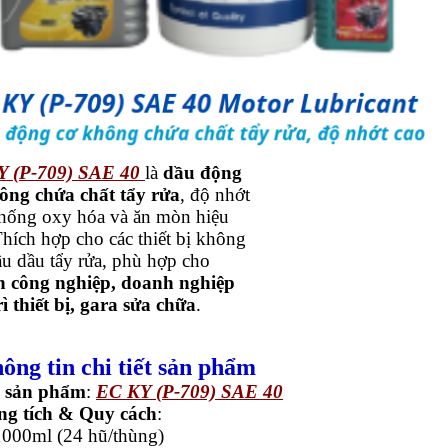
Y (P-709) SAE 40
là
dầu động
ông chứa chất tẩy rửa
, độ nhớt
chống oxy hóa và ăn mòn hiệu
Thích hợp cho các thiết bị không
ầu dầu tẩy rửa, phù hợp cho
 công nghiệp, doanh nghiệp
rì thiết bị, gara sửa chữa
.
hông tin chi tiết sản phẩm
 sản phẩm
:
EC KY (P-709) SAE 40
g tích & Quy cách
:
1000ml (24 hũ/thùng)