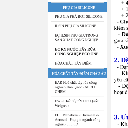
+ 400
PHỤ GIA SILICONE
+ 18
+ 20
PHỤ GIA PHÁ BỌT SILICONE
-
Ch
ILSIN PHỤ GIA SILICONE
kiểm s
-
Đố
EC ILSIN PHỤ GIA TRONG
gara 
SẢN XUẤT CÔNG NGHIỆP
-
Xu
EC KY NƯỚC TẨY RỬA
CÔNG NGHIỆP ECO ONE
2. Đ
HÓA CHẤT TẨY ĐIỂM
-
Dạn
-
Kh
HÓA CHẤT TẨY ĐIỂM CHÂU ÂU
yêu c
EAR Hoá chất tẩy rửa công
-
Độ
nghiệp Hàn Quốc - AERO
hoạt 
CHEM
EW - Chất tẩy rửa Hàn Quốc
Welgreen
ECO Nabakem - Chemical &
3. Ư
Aerosol - Phụ gia ngành công
-
Kh
nghiệp phụ trợ