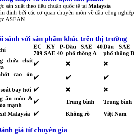
c sản xuất theo tiêu chuẩn quốc tế tại
Malaysia
m định bởi các cơ quan chuyên môn về dầu công nghiệp 
vực ASEAN
ối sánh với sản phẩm khác trên thị trường
EC KY P-
Dầu SAE 40
Dầu SAE 
chí
709 SAE 40
phổ thông A
phổ thông B
g chứa chất
✔️
❌
❌
ửa
hớt cao ổn
✔️
✔️
✔️
✔️
soát bay hơi
❌
❌
g ăn mòn &
✔️
Trung bình
Trung bình
hóa mạnh
✔️
xứ Malaysia
Không rõ
Việt Nam
Đánh giá từ chuyên gia