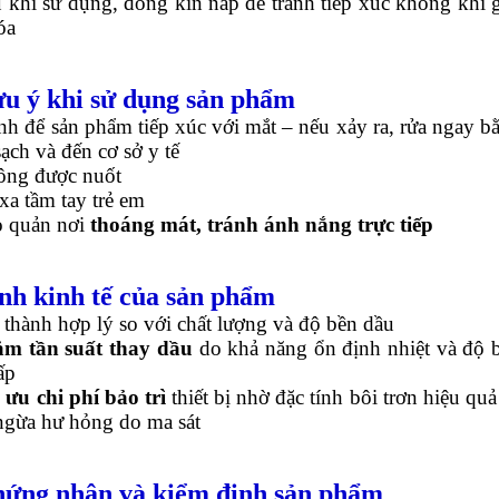
 khi sử dụng, đóng kín nắp để tránh tiếp xúc không khí 
óa
ưu ý khi sử dụng sản phẩm
nh để sản phẩm tiếp xúc với mắt – nếu xảy ra, rửa ngay b
ạch và đến cơ sở y tế
ng được nuốt
xa tầm tay trẻ em
 quản nơi
thoáng mát, tránh ánh nắng trực tiếp
ính kinh tế của sản phẩm
 thành hợp lý so với chất lượng và độ bền dầu
ảm tần suất thay dầu
do khả năng ổn định nhiệt và độ 
ấp
 ưu chi phí bảo trì
thiết bị nhờ đặc tính bôi trơn hiệu quả
ngừa hư hỏng do ma sát
hứng nhận và kiểm định sản phẩm