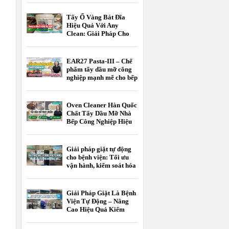
Tẩy Ố Vàng Bát Đĩa
Hiệu Quả Với Any
Clean: Giải Pháp Cho
Khách Sạn, Nhà Hàng
EAR27 Pasta-III – Chế
phẩm tẩy dầu mỡ công
nghiệp mạnh mẽ cho bếp
nhà hàng, bếp công
nghiệp và nhà máy thực
phẩm
Oven Cleaner Hàn Quốc
Chất Tẩy Dầu Mỡ Nhà
Bếp Công Nghiệp Hiệu
Quả
Giải pháp giặt tự động
cho bệnh viện: Tối ưu
vận hành, kiểm soát hóa
chất, nâng cao chất
lượng giặt là
Giải Pháp Giặt Là Bệnh
Viện Tự Động – Nâng
Cao Hiệu Quả Kiểm
Soát Nhiễm Khuẩn Và
Tối Ưu Chi Phí Vận