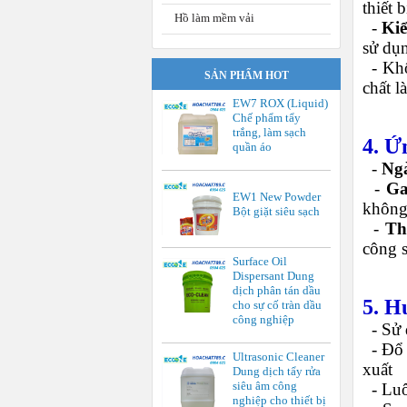
thiết b
Hồ làm mềm vải
-
Kiể
sử dụ
-
Khô
SẢN PHẨM HOT
chất l
EW7 ROX (Liquid)
Chế phẩm tẩy
trắng, làm sạch
4. Ứ
quần áo
-
Ng
-
Ga
EW1 New Powder
không
Bột giặt siêu sạch
-
Th
công s
Surface Oil
Dispersant Dung
dịch phân tán dầu
5. H
cho sự cố tràn dầu
công nghiệp
-
Sử 
-
Đổ 
Ultrasonic Cleaner
xuất
Dung dịch tẩy rửa
siêu âm công
-
Lu
nghiệp cho thiết bị