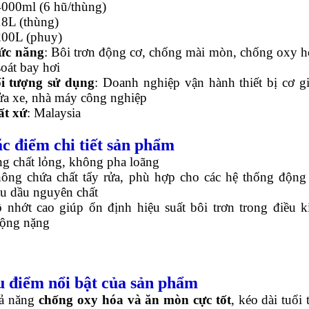
0ml (6 hũ/thùng)
L (thùng)
0L (phuy)
ức năng
: Bôi trơn động cơ, chống mài mòn, chống oxy h
oát bay hơi
i tượng sử dụng
: Doanh nghiệp vận hành thiết bị cơ gi
sửa xe, nhà máy công nghiệp
ất xứ
: Malaysia
ặc điểm chi tiết sản phẩm
g chất lỏng, không pha loãng
ông chứa chất tẩy rửa, phù hợp cho các hệ thống động
ầu dầu nguyên chất
 nhớt cao giúp ổn định hiệu suất bôi trơn trong điều k
động nặng
u điểm nổi bật của sản phẩm
ả năng
chống oxy hóa và ăn mòn cực tốt
, kéo dài tuổi 