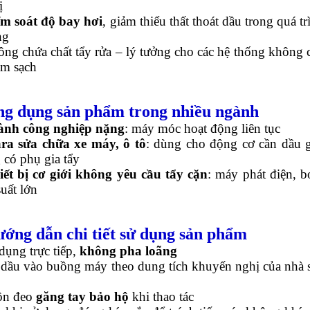
ị
m soát độ bay hơi
, giảm thiểu thất thoát dầu trong quá tr
ng
ng chứa chất tẩy rửa – lý tưởng cho các hệ thống không 
àm sạch
ng dụng sản phẩm trong nhiều ngành
ành công nghiệp nặng
: máy móc hoạt động liên tục
ra sửa chữa xe máy, ô tô
: dùng cho động cơ cần dầu 
 có phụ gia tẩy
iết bị cơ giới không yêu cầu tẩy cặn
: máy phát điện, 
uất lớn
ướng dẫn chi tiết sử dụng sản phẩm
dụng trực tiếp,
không pha loãng
dầu vào buồng máy theo dung tích khuyến nghị của nhà 
ôn đeo
găng tay bảo hộ
khi thao tác