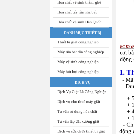
Hóa chất vệ sinh thảm, ghế
Hóa chất tẩy rửa nhà bếp
Hóa chất vệ sinh Hàn Quốc
DANH MỤC THIẾT BỊ
Thiết bị giặt công nghiệp
EC KY (P
cơ, bả
Máy rửa bát đĩa công nghiệp
động 
Máy vệ sinh công nghiệp
1. T
Máy hút bụi công nghiệp
- Mã 
DỊCH VỤ
-
Dun
Dịch Vụ Giặt Là Công Nghiệp
+ 500
Dịch vụ cho thuê máy giặt
+ 100
+ 400
Tư vấn sử dụng hóa chất
+ 18 
Tư vấn lắp đặt xưởng giặt
-
Ch
động c
Dịch vụ sửa chữa thiết bị giặt