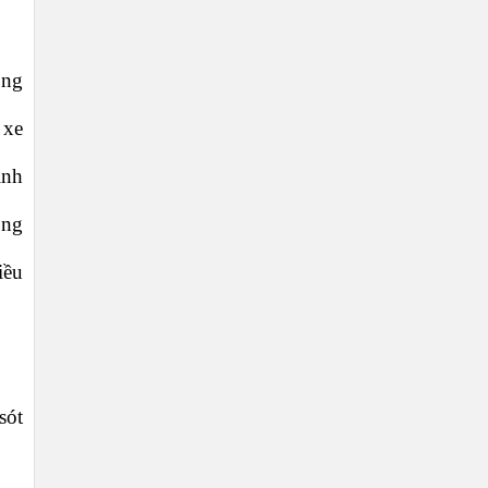
ộng
 xe
ịnh
ong
iều
sót