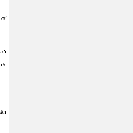
 để
với
rực
hân