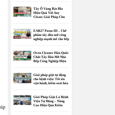
Tẩy Ố Vàng Bát Đĩa
Hiệu Quả Với Any
Clean: Giải Pháp Cho
Khách Sạn, Nhà Hàng
EAR27 Pasta-III – Chế
phẩm tẩy dầu mỡ công
nghiệp mạnh mẽ cho bếp
nhà hàng, bếp công
nghiệp và nhà máy thực
phẩm
Oven Cleaner Hàn Quốc
Chất Tẩy Dầu Mỡ Nhà
Bếp Công Nghiệp Hiệu
Quả
Giải pháp giặt tự động
cho bệnh viện: Tối ưu
vận hành, kiểm soát hóa
chất, nâng cao chất
lượng giặt là
Giải Pháp Giặt Là Bệnh
Viện Tự Động – Nâng
Cao Hiệu Quả Kiểm
iúp
Soát Nhiễm Khuẩn Và
Tối Ưu Chi Phí Vận