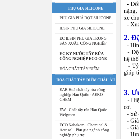
-
Đối
PHỤ GIA SILICONE
nặng,
xe chu
PHỤ GIA PHÁ BỌT SILICONE
-
Xuấ
ILSIN PHỤ GIA SILICONE
2. Đ
EC ILSIN PHỤ GIA TRONG
SẢN XUẤT CÔNG NGHIỆP
- Hìn
-
Độ
EC KY NƯỚC TẨY RỬA
hệ thố
CÔNG NGHIỆP ECO ONE
-
Tỷ
HÓA CHẤT TẨY ĐIỂM
giúp t
HÓA CHẤT TẨY ĐIỂM CHÂU ÂU
EAR Hoá chất tẩy rửa công
3. Ư
nghiệp Hàn Quốc - AERO
-
Hiệ
CHEM
cơ.
EW - Chất tẩy rửa Hàn Quốc
-
Sử 
Welgreen
-
Giả
ECO Nabakem - Chemical &
-
Giả
Aerosol - Phụ gia ngành công
-
Hươ
nghiệp phụ trợ