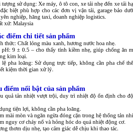
 tượng sử dụng: Xe máy, ô tô con, xe tải nhẹ đến xe tải h
 đặc biệt phù hợp cho các đơn vị vận tải, garage bảo dư
yên nghiệp, hãng taxi, doanh nghiệp logistics.
t xứ: Malaysia
ặc điểm chi tiết sản phẩm
h thức: Chất lỏng màu xanh, hương nước hoa nhẹ.
 pH: 9 ± 0.5 – cho thấy tính kiềm nhẹ, giúp chống ăn 
ng kim loại.
 lệ pha loãng: Sử dụng trực tiếp, không cần pha chế th
iết kiệm thời gian xử lý.
u điểm nổi bật của sản phẩm
u quả tản nhiệt vượt trội, duy trì nhiệt độ ổn định cho đ
dụng tiện lợi, không cần pha loãng.
m mài mòn và ngăn ngừa đóng cặn trong hệ thống tản nhi
m nguy cơ cháy nổ và hỏng hóc do quá nhiệt động cơ.
ng thơm dịu nhẹ, tạo cảm giác dễ chịu khi thao tác.