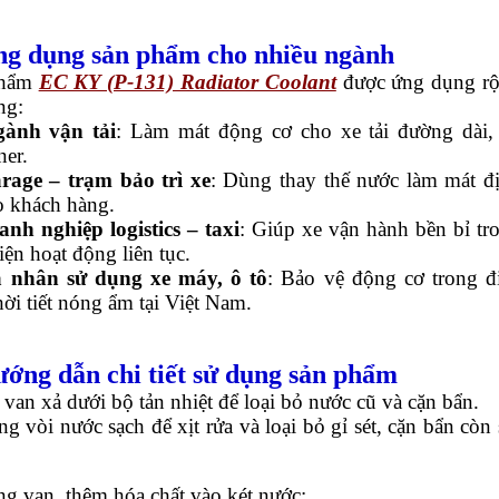
ng dụng sản phẩm cho nhiều ngành
phẩm
EC KY (P-131) Radiator Coolant
được ứng dụng r
ng:
ành vận tải
: Làm mát động cơ cho xe tải đường dài,
ner.
rage – trạm bảo trì xe
: Dùng thay thế nước làm mát đ
o khách hàng.
nh nghiệp logistics – taxi
: Giúp xe vận hành bền bỉ tr
iện hoạt động liên tục.
 nhân sử dụng xe máy, ô tô
: Bảo vệ động cơ trong đ
hời tiết nóng ẩm tại Việt Nam.
ướng dẫn chi tiết sử dụng sản phẩm
van xả dưới bộ tản nhiệt để loại bỏ nước cũ và cặn bẩn.
g vòi nước sạch để xịt rửa và loại bỏ gỉ sét, cặn bẩn còn 
g van, thêm hóa chất vào két nước: