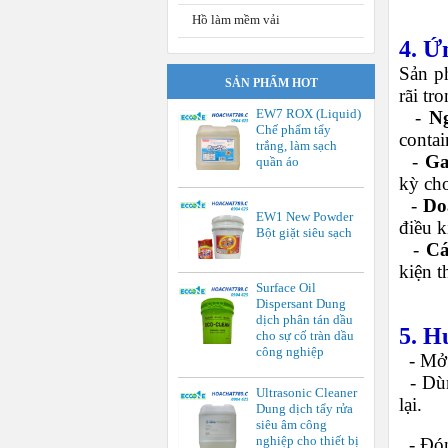
Hồ làm mềm vải
4. Ứ
Sản 
SẢN PHẨM HOT
rãi tro
EW7 ROX (Liquid)
-
Ng
Chế phẩm tẩy
contai
trắng, làm sạch
-
Ga
quần áo
kỳ ch
-
Doa
EW1 New Powder
điều k
Bột giặt siêu sạch
-
Cá
kiện t
Surface Oil
Dispersant Dung
dịch phân tán dầu
5. H
cho sự cố tràn dầu
công nghiệp
-
Mở 
-
Dùn
Ultrasonic Cleaner
lại.
Dung dịch tẩy rửa
siêu âm công
nghiệp cho thiết bị
-
Đón