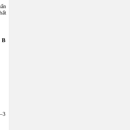
uẩn
hất
 B
–3