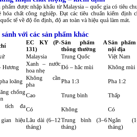
 phẩm được nhập khẩu từ Malaysia – quốc gia có tiêu ch
ề hóa chất công nghiệp. Đạt các tiêu chuẩn kiểm định c
quốc tế về độ ổn định, độ an toàn và hiệu quả làm mát.
o sánh với các sản phẩm khác
EC KY (P-
Sản phẩm A
Sản phẩm
chí
131)
thông thường
nội địa
xứ
Malaysia
Trung Quốc
Việt Nam
Xanh – nước
– Hương
Đỏ – hắc mùi
Không mùi
hoa nhẹ
Không cần
 pha loãng
Pha 1:3
Pha 1:2
pha
ăng chống
Cao
Trung bình
Thấp
òn
 tích đa
Có
Không
Có
gian hiệu
Lâu dài (6–12
Trung bình (3–6
Ngắn (1
tháng)
tháng)
tháng)