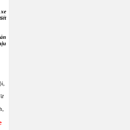
 xe
iết
sản
hịu
i,
Từ
h,
e