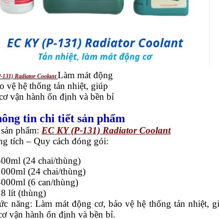
Làm mát động
-131) Radiator Coolant
o vệ hệ thống tản nhiệt, giúp
cơ vận hành ổn định và bền bỉ
hông tin chi tiết sản phẩm
sản phẩm:
EC KY (P-131) Radiator Coolant
g tích – Quy cách đóng gói:
ml (24 chai/thùng)
0ml (24 chai/thùng)
0ml (6 can/thùng)
lít (thùng)
ức năng: Làm mát động cơ, bảo vệ hệ thống tản nhiệt, g
ơ vận hành ổn định và bền bỉ.