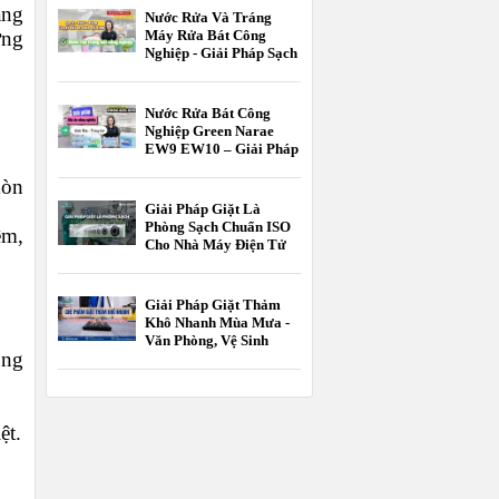
ạng
Hành
Nước Rửa Và Tráng
ỡng
Máy Rửa Bát Công
Nghiệp - Giải Pháp Sạch
Bóng Chuẩn HACCP
Nước Rửa Bát Công
Nghiệp Green Narae
EW9 EW10 – Giải Pháp
Tối Ưu Cho Nhà Hàng,
mòn
Khách Sạn
Giải Pháp Giặt Là
Phòng Sạch Chuẩn ISO
êm,
Cho Nhà Máy Điện Tử
Và Dược Phẩm
Giải Pháp Giặt Thảm
Khô Nhanh Mùa Mưa -
Văn Phòng, Vệ Sinh
ộng
Công Nghiệp
ệt.