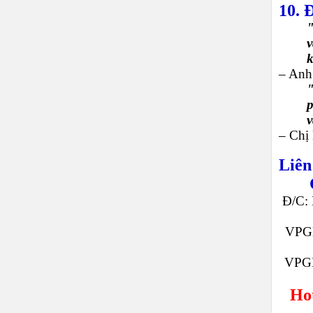
10. 
"
v
k
– Anh
p
v
– Chị
Liên
Đ/C: 
VPGD
VPGD
Hot