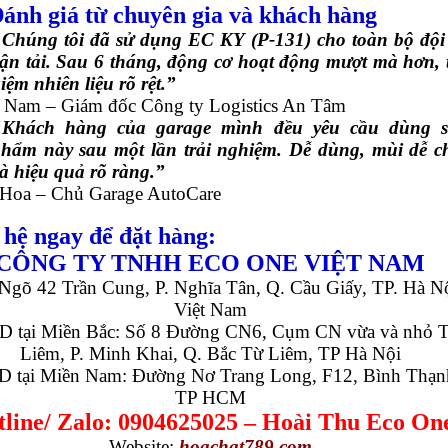
Đánh giá từ chuyên gia và khách hàng
Chúng tôi đã sử dụng EC KY (P-131) cho toàn bộ đội
ận tải. Sau 6 tháng, động cơ hoạt động mượt mà hơn, t
iệm nhiên liệu rõ rệt.”
 Nam – Giám đốc Công ty Logistics An Tâm
"Khách hàng của garage mình đều yêu cầu dùng 
hẩm này sau một lần trải nghiệm. Dễ dùng, mùi dễ c
à hiệu quả rõ ràng.”
 Hoa – Chủ Garage AutoCare
 hệ ngay để đặt hàng:
CÔNG TY TNHH ECO ONE VIỆT NAM
Ngõ 42 Trần Cung, P. Nghĩa Tân, Q. Cầu Giấy, TP. Hà Nộ
Việt Nam
 tại Miền Bắc: Số 8 Đường CN6, Cụm CN vừa và nhỏ 
Liêm, P. Minh Khai, Q. Bắc Từ Liêm, TP Hà Nội
 tại Miền Nam: Đường Nơ Trang Long, F12, Bình Thạn
TP HCM
line/ Zalo: 0904625025 – Hoài Thu Eco On
Website:
hoachat789.com