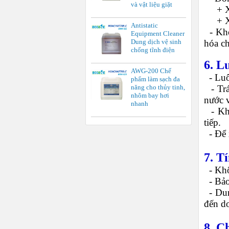
và vật liệu giặt
+ Xe 
+ Xe 
Antistatic
-
Khở
Equipment Cleaner
hóa ch
Dung dịch vệ sinh
chống tĩnh điện
6. L
AWG-200 Chế
-
Luô
phẩm làm sạch đa
-
Tr
năng cho thủy tinh,
nhôm bay hơi
nước v
nhanh
-
Kh
tiếp.
-
Để 
7. T
-
Khô
-
Bảo
-
Dun
đến d
8. C