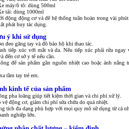
máy/ô tô: dùng 500ml
tải: dùng 1000ml
i động động cơ và để hệ thống tuần hoàn trong vài phút
ất phát huy tác dụng.
ưu ý khi sử dụng
n đeo găng tay và đồ bảo hộ khi thao tác.
ánh tiếp xúc với mắt và da. Nếu tiếp xúc phải rửa ngay 
à đến cơ sở y tế nếu cần.
ông để sản phẩm gần nguồn nhiệt cao hoặc ánh nắng t
xa tầm tay trẻ em.
ính kinh tế của sản phẩm
ng pha loãng giúp tiết kiệm thời gian và chi phí xử lý.
 vệ động cơ, giảm chi phí sửa chữa do quá nhiệt.
g tích đa dạng phù hợp với mọi quy mô sử dụng từ cá n
oanh nghiệp lớn.
hứng nhận chất lượng – kiểm định