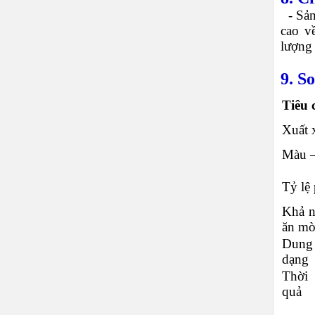
-
Sản
cao v
lượng 
9. S
Tiêu 
Xuất 
Màu 
Tỷ lệ
Khả n
ăn m
Dung
dạng
Thời 
quả