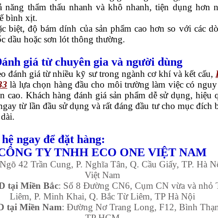
ả năng thẩm thấu nhanh và khô nhanh, tiện dụng hơn 
ế bình xịt.
c biệt, độ bám dính của sản phẩm cao hơn so với các d
c dầu hoặc sơn lót thông thường.
Đánh giá từ chuyên gia và người dùng
o đánh giá từ nhiều kỹ sư trong ngành cơ khí và kết cấu,
33
là lựa chọn hàng đầu cho môi trường làm việc có nguy
n cao. Khách hàng đánh giá sản phẩm dễ sử dụng, hiệu 
 ngay từ lần đầu sử dụng và rất đáng đầu tư cho mục đích 
 dài.
 hệ ngay để đặt hàng:
CÔNG TY TNHH ECO ONE VIỆT NAM
 Ngõ 42 Trần Cung, P. Nghĩa Tân, Q. Cầu Giấy, TP. Hà N
Việt Nam
 tại Miền Bắc
: Số 8 Đường CN6, Cụm CN vừa và nhỏ 
Liêm, P. Minh Khai, Q. Bắc Từ Liêm, TP Hà Nội
 tại Miền Nam
: Đường Nơ Trang Long, F12, Bình Thạ
TP HCM