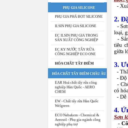
-
Xuấ
PHỤ GIA SILICONE
PHỤ GIA PHÁ BỌT SILICONE
2. Đ
-
Sơn
ILSIN PHỤ GIA SILICONE
loại, 
EC ILSIN PHỤ GIA TRONG
-
Sản
SẢN XUẤT CÔNG NGHIỆP
tiêu 
EC KY NƯỚC TẨY RỬA
giữa l
CÔNG NGHIỆP ECO ONE
3. Ư
HÓA CHẤT TẨY ĐIỂM
-
Thẩ
HÓA CHẤT TẨY ĐIỂM CHÂU ÂU
-
Độ 
EAR Hoá chất tẩy rửa công
-
Chố
nghiệp Hàn Quốc - AERO
có hóa
CHEM
-
Dễ 
EW - Chất tẩy rửa Hàn Quốc
Welgreen
4. Ứ
ECO Nabakem - Chemical &
Sơn l
Aerosol - Phụ gia ngành công
-
Cô
nghiệp phụ trợ