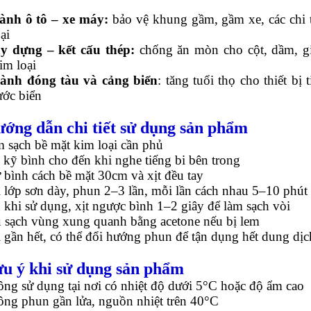
ành ô tô – xe máy:
bảo vệ khung gầm, gầm xe, các chi t
ại
y dựng – kết cấu thép:
chống ăn mòn cho cột, dầm, g
im loại
ành đóng tàu và cảng biển
: tăng tuổi thọ cho thiết bị t
ước biển
ướng dẫn chi tiết sử dụng sản phẩm
 sạch bề mặt kim loại cần phủ
 kỹ bình cho đến khi nghe tiếng bi bên trong
 bình cách bề mặt 30cm và xịt đều tay
 lớp sơn dày, phun 2–3 lần, mỗi lần cách nhau 5–10 phút
 khi sử dụng, xịt ngược bình 1–2 giây để làm sạch vòi
 sạch vùng xung quanh bằng acetone nếu bị lem
 gần hết, có thể đổi hướng phun để tận dụng hết dung dịc
ưu ý khi sử dụng sản phẩm
ng sử dụng tại nơi có nhiệt độ dưới 5°C hoặc độ ẩm cao
ng phun gần lửa, nguồn nhiệt trên 40°C