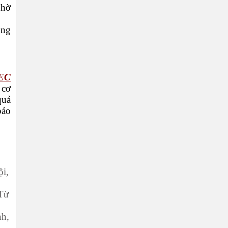
nhờ
òng
EC
 cơ
quả
bảo
ội,
Từ
nh,