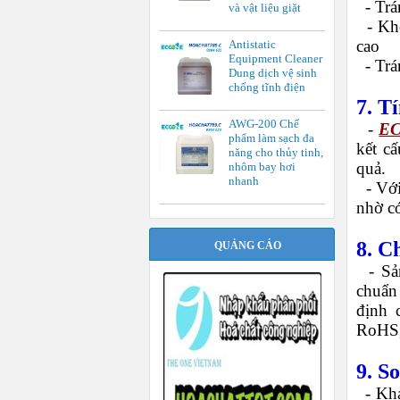
-
Trá
và vật liệu giặt
-
Khô
cao
Antistatic
Equipment Cleaner
-
Trá
Dung dịch vệ sinh
chống tĩnh điện
7. T
AWG-200 Chế
-
EC
phẩm làm sạch đa
kết c
năng cho thủy tinh,
quả.
nhôm bay hơi
nhanh
-
Với
nhờ có
8. C
QUẢNG CÁO
-
S
chuẩn
định 
RoHS,
9. S
-
Khá