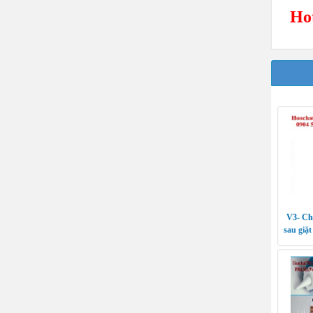
Hot
V3- Chấ
sau giặt
ng