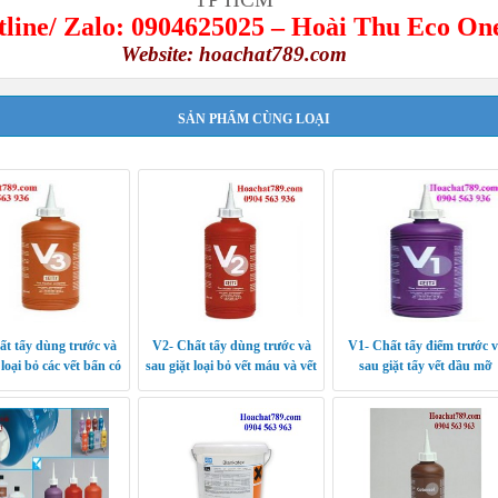
line/ Zalo: 0904625025 – Hoài Thu Eco On
Website:
hoachat789.com
SẢN PHẨM CÙNG LOẠI
t tẩy dùng trước và
V2- Chất tẩy dùng trước và
V1- Chất tẩy điểm trước 
 loại bỏ các vết bẩn có
sau giặt loại bỏ vết máu và vết
sau giặt tẩy vết dầu mỡ
uồn gốc tannin
bẩn albumin