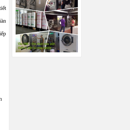
iết
iàn
iếp
h