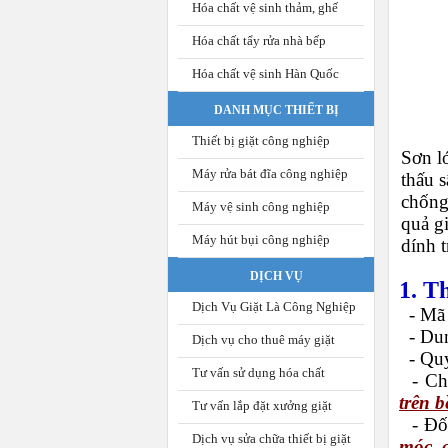
Hóa chất vệ sinh thảm, ghế
Hóa chất tẩy rửa nhà bếp
Hóa chất vệ sinh Hàn Quốc
DANH MỤC THIẾT BỊ
Thiết bị giặt công nghiệp
Sơn l
Máy rửa bát đĩa công nghiệp
thấu s
chống
Máy vệ sinh công nghiệp
quả g
Máy hút bụi công nghiệp
dính t
DỊCH VỤ
1. T
Dịch Vụ Giặt Là Công Nghiệp
- Mã 
-
Dun
Dịch vụ cho thuê máy giặt
-
Quy
Tư vấn sử dụng hóa chất
-
Ch
trên b
Tư vấn lắp đặt xưởng giặt
-
Đố
Dịch vụ sửa chữa thiết bị giặt
móc, 