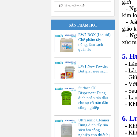
giới
Hồ làm mềm vải
-
Ng
kim lo
-
Xâ
SẢN PHẨM HOT
giáo k
-
Ng
EW7 ROX (Liquid)
Chế phẩm tẩy
xúc n
trắng, làm sạch
quần áo
5. H
-
Làm
EW1 New Powder
-
Lắc
Bột giặt siêu sạch
-
Giữ
-
Với
Surface Oil
-
Sau
Dispersant Dung
-
Lau
dịch phân tán dầu
cho sự cố tràn dầu
-
Khi
công nghiệp
6. L
Ultrasonic Cleaner
-
Khô
Dung dịch tẩy rửa
siêu âm công
-
Khô
nghiệp cho thiết bị