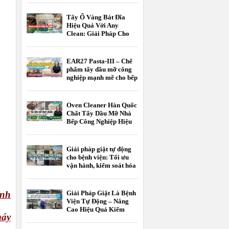
Tẩy Ố Vàng Bát Đĩa
Hiệu Quả Với Any
Clean: Giải Pháp Cho
Khách Sạn, Nhà Hàng
EAR27 Pasta-III – Chế
phẩm tẩy dầu mỡ công
nghiệp mạnh mẽ cho bếp
nhà hàng, bếp công
nghiệp và nhà máy thực
phẩm
Oven Cleaner Hàn Quốc
Chất Tẩy Dầu Mỡ Nhà
Bếp Công Nghiệp Hiệu
Quả
Giải pháp giặt tự động
cho bệnh viện: Tối ưu
vận hành, kiểm soát hóa
chất, nâng cao chất
lượng giặt là
ính
Giải Pháp Giặt Là Bệnh
Viện Tự Động – Nâng
Cao Hiệu Quả Kiểm
máy
Soát Nhiễm Khuẩn Và
Tối Ưu Chi Phí Vận