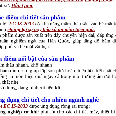
t xứ:
Hàn Quốc
ặc điểm chi tiết sản phẩm
 lót
EC IS-2033
có khả năng thẩm thấu sâu vào bề mặt 
giúp
chống lại sự oxy hóa và ăn mòn hiệu quả.
 phẩm được sản xuất trên dây chuyền hiện đại, đáp ứng 
chuẩn nghiêm ngặt của Hàn Quốc, giúp tăng độ bám d
ớp phủ và bề mặt vật liệu.
u điểm nổi bật của sản phẩm
m thấu nhanh, khô nhanh
bám dính cao, giúp lớp sơn phủ hoàn thiện liên kết chặt c
ng ăn mòn hiệu quả ngay cả trong môi trường ẩm ướt h
 chất nhẹ
sử dụng, dạng bình xịt tiện lợi
ng dụng chi tiết cho nhiều ngành nghề
ót EC IS-2033
được ứng dụng rộng rãi trong:
ng nghiệp cơ khí
: phủ lót cho các chi tiết máy, thiết bị