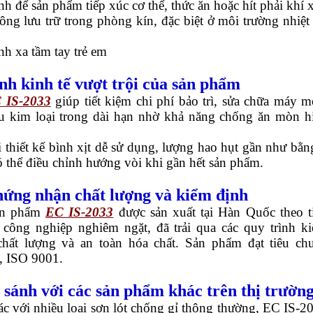
nh để sản phẩm tiếp xúc cơ thể, thức ăn hoặc hít phải khí x
ng lưu trữ trong phòng kín, đặc biệt ở môi trường nhiệt
nh xa tầm tay trẻ em
ính kinh tế vượt trội của sản phẩm
 IS-2033
giúp tiết kiệm chi phí bảo trì, sửa chữa máy m
ấu kim loại trong dài hạn nhờ khả năng chống ăn mòn h
 thiết kế bình xịt dễ sử dụng, lượng hao hụt gần như bằn
 thể điều chỉnh hướng vòi khi gần hết sản phẩm.
hứng nhận chất lượng và kiểm định
ản phẩm
EC IS-2033
được sản xuất tại Hàn Quốc theo t
 công nghiệp nghiêm ngặt, đã trải qua các quy trình k
chất lượng và an toàn hóa chất. Sản phẩm đạt tiêu ch
 ISO 9001.
o sánh với các sản phẩm khác trên thị trườn
c với nhiều loại sơn lót chống gỉ thông thường, EC IS-2