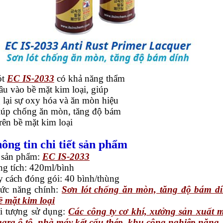
ót
EC IS-2033
có khả năng thẩm
âu vào bề mặt kim loại, giúp
 lại sự oxy hóa và ăn mòn hiệu
iúp chống ăn mòn, tăng độ bám
rên bề mặt kim loại
hông tin chi tiết sản phẩm
sản phẩm:
EC IS-2033
g tích: 420ml/bình
 cách đóng gói: 40 bình/thùng
ức năng chính:
Sơn lót chống ăn mòn, tăng độ bám d
ề mặt kim loại
i tượng sử dụng:
Các công ty cơ khí, xưởng sản xuất 
gara ô tô, nhà máy kết cấu thép, khu công nghiệp nặng