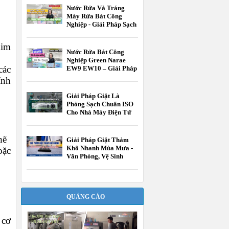
Hành
Nước Rửa Và Tráng
Máy Rửa Bát Công
Nghiệp - Giải Pháp Sạch
Bóng Chuẩn HACCP
kim
Nước Rửa Bát Công
Nghiệp Green Narae
các
EW9 EW10 – Giải Pháp
Tối Ưu Cho Nhà Hàng,
ính
Khách Sạn
Giải Pháp Giặt Là
Phòng Sạch Chuẩn ISO
Cho Nhà Máy Điện Tử
Và Dược Phẩm
hẽ
Giải Pháp Giặt Thảm
Khô Nhanh Mùa Mưa -
oặc
Văn Phòng, Vệ Sinh
Công Nghiệp
QUẢNG CÁO
 cơ