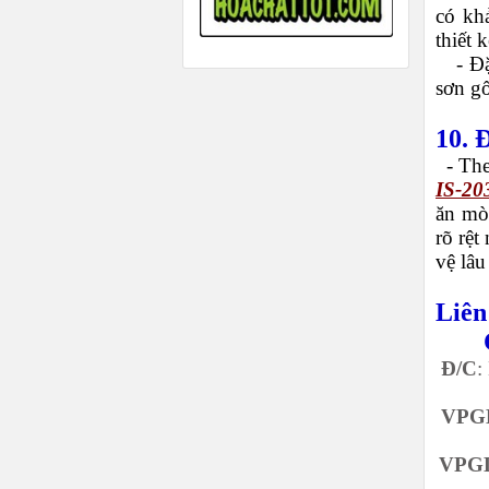
có kh
thiết k
-
Đặ
sơn gố
10. 
-
The
IS-20
ăn mò
rõ rệt
vệ lâu
Liên
Đ/C
:
VPGD
VPGD