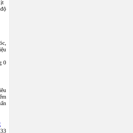
ịt
 độ
óc,
iệu
g 0
iêu
iểm
uẩn
g
033