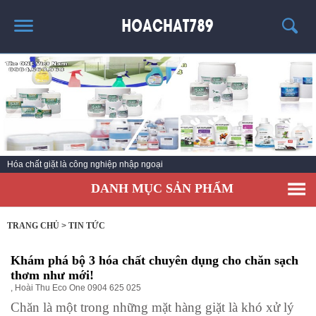
TRANG CHỦ
SẢN PHẨM HÓT
THÔNG TIN VỀ HÓA CHẤT
TIN TỨC
Hóa chất giặt là công nghiệp nhập ngoại
SẢN PHẨM
DANH MỤC SẢN PHẨM
LIÊN HỆ
TRANG CHỦ
>
TIN TỨC
Khám phá bộ 3 hóa chất chuyên dụng cho chăn sạch
thơm như mới!
,
Hoài Thu Eco One 0904 625 025
Chăn là một trong những mặt hàng giặt là khó xử lý