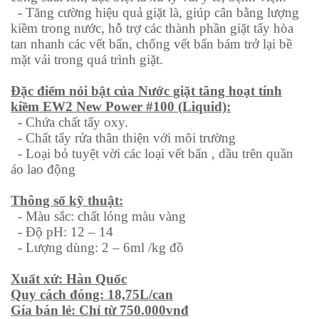
-
Tăng cường hiệu quả giặt là, giúp cân bằng lượng
kiềm trong nước, hỗ trợ các thành phần giặt tẩy hòa
tan nhanh các vết bẩn, chống vết bẩn bám trở lại bề
mặt vải trong quá trình giặt.
Đặc điểm nỏi bật của Nước giặt tăng hoạt tính
kiềm EW2 New Power #100 (Liquid):
-
Chứa chất tẩy oxy.
-
Chất tẩy rửa thân thiện với môi trường
-
Loại bỏ tuyệt vời các loại vết bẩn , dầu trên quần
áo lao động
Thông số kỹ thuật:
-
Màu sắc: chất lỏng màu vàng
-
Độ pH: 12 – 14
-
Lượng dùng: 2 – 6ml /kg đồ
Xuất xứ: Hàn Quốc
Quy cách đóng: 18,75L/can
Gía bán lẻ: Chỉ từ 750.000vnđ