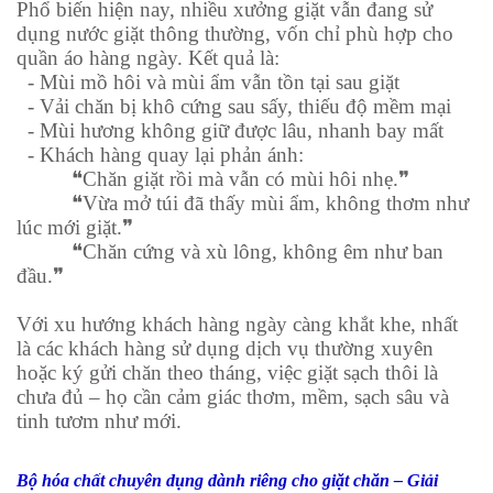
Phổ biến hiện nay, nhiều xưởng giặt vẫn đang sử
dụng nước giặt thông thường, vốn chỉ phù hợp cho
quần áo hàng ngày. Kết quả là:
- Mùi mồ hôi và mùi ẩm vẫn tồn tại sau giặt
-
Vải chăn bị khô cứng sau sấy, thiếu độ mềm mại
-
Mùi hương không giữ được lâu, nhanh bay mất
-
Khách hàng quay lại phản ánh:
❝Chăn giặt rồi mà vẫn có mùi hôi nhẹ.❞
❝Vừa mở túi đã thấy mùi ẩm, không thơm như
lúc mới giặt.❞
❝Chăn cứng và xù lông, không êm như ban
đầu.❞
Với xu hướng khách hàng ngày càng khắt khe, nhất
là các khách hàng sử dụng dịch vụ thường xuyên
hoặc ký gửi chăn theo tháng, việc giặt sạch thôi là
chưa đủ – họ cần cảm giác thơm, mềm, sạch sâu và
tinh tươm như mới.
Bộ hóa chất chuyên dụng dành riêng cho giặt chăn – Giải