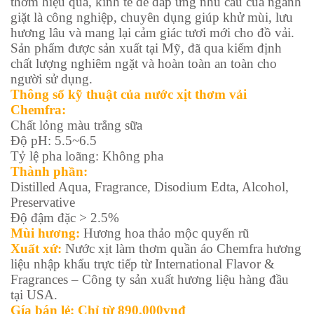
thơm hiệu quả, kinh tế để đáp ứng nhu cầu của ngành
giặt là công nghiệp, chuyên dụng giúp khử mùi, lưu
hương lâu và mang lại cảm giác tươi mới cho đồ vải.
Sản phẩm được sản xuất tại Mỹ, đã qua kiểm định
chất lượng nghiêm ngặt và hoàn toàn an toàn cho
người sử dụng.
Thông số kỹ thuật của nước xịt thơm vải
Chemfra:
Chất lỏng màu trắng sữa
Độ pH: 5.5~6.5
Tỷ lệ pha loãng: Không pha
Thành phần:
Distilled Aqua, Fragrance, Disodium Edta, Alcohol,
Preservative
Độ đậm đặc > 2.5%
Mùi hương:
Hương hoa thảo mộc quyến rũ
Xuất xứ:
Nước xịt làm thơm quần áo Chemfra hương
liệu nhập khẩu trực tiếp từ International Flavor &
Fragrances – Công ty sản xuất hương liệu hàng đầu
tại USA.
Gía bán lẻ: Chỉ từ 890.000vnđ