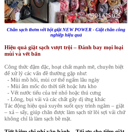
Chăn sạch thơm với bột giặt NEW POWER - Giặt chăn công
nghiệp hiệu quả
Hiệu quả giặt sạch vượt trội – Đánh bay mọi loại
mùi và vết bẩn
Công thức đậm đặc, hoạt chất mạnh mẽ, chuyên biệt
để xử lý các vấn đề thường gặp như:
- Mùi mồ hôi, mùi cơ thể ngấm lâu ngày
-
Mùi ẩm mốc do thời tiết hoặc lưu kho
-
Vết nước tiểu của trẻ nhỏ hoặc thú cưng
-
Lông, bụi vải và các chất gây dị ứng khác
Tác động hiệu quả xuyên suốt quy trình ngâm – giặt
– xả – sấy, giúp chăn được làm sạch từ lõi sợi vải chứ
không chỉ là làm sạch bề mặt.
Tiết kiệm chi phí vận hành – Tối ưu cho tiệm giặt