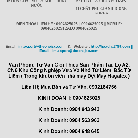
16 HOÁ CHẤT SỬ LÝ KHỬ TRÙNG
67 CHẤT TẨY RỬA ECO-WS
NƯỚC
11 CHẤT PHỤ GIA SILICONE
KOREA
ĐIỆN THOẠI LIÊN HỆ : 0904625025 || 0904625025 || MOBILE:
0904625025|| ZALO 0904625025
Email :
im.export@theonejsc.com
-&- Website :
http://hoachat789.com ||
Email : im.export@theonejsc.com
Văn Phòng Tư Vấn Giới Thiệu Sản Phẩm Tại
: Lô A2,
CN6 Khu Công Nghiệp Vừa Và Nhỏ Từ Liêm, Bắc Từ
Liêm ( Trong khuôn viên nhà máy Dệt May Hagatex )
Liên Hệ Mua Bán và Tư Vấn. 0902164766
KINH DOANH: 0904625025
Kinh Doanh: 0904 643 943
Kinh Doanh: 0904 563 963
Kinh Doanh: 0904 648 645