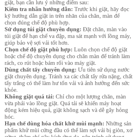
giặt, bạn cần lưu ý những điểm sau:
Kiểm tra nhãn hướng dẫn:
Trước khi giặt, hãy đọc
kỹ hướng dẫn giặt in trên nhãn của chăn, màn để
chọn đúng chế độ phù hợp.
Sử dụng túi giặt chuyên dụng:
Đặt chăn, màn vào
túi giặt để hạn chế va đập, ma sát mạnh với lồng máy,
giúp bảo vệ sợi vải tốt hơn.
Chọn chế độ giặt phù hợp:
Luôn chọn chế độ giặt
hoặc chế độ chuyên dụng cho chăn màn để tránh làm
rách, co rút hoặc bám rối vào máy giặt.
Dùng chất tẩy chuyên dụng:
Ưu tiên sử dụng nước
giặt chuyên dụng. Tránh xa các chất tẩy rửa nặng, chất
tẩy trắng có thể làm hư tổn vải và ảnh hưởng đến sức
khỏe.
Không giặt quá tải:
Chỉ cho một lượng chăn, màn
vừa phải vào lồng giặt. Quá tải sẽ khiến máy hoạt
động kém hiệu quả, giặt không sạch và dễ gây hỏng
hóc.
Hạn chế dùng hóa chất khử mùi mạnh:
Những sản
phẩm khử mùi cứng đầu có thể làm sợi vải bị giòn, xơ
cứng, thậm chí gây kích ứng da, nên tránh sử dụng.