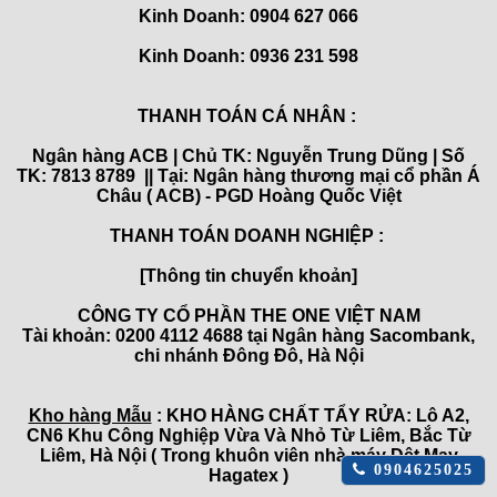
Kinh Doanh:
0904 627 066
Kinh Doanh:
0936 231 598
THANH TOÁN CÁ NHÂN :
Ngân hàng ACB | Chủ TK: Nguyễn Trung Dũng | Số
TK: 7813 8789 || Tại: Ngân hàng thương mại cổ phần Á
Châu ( ACB) - PGD Hoàng Quốc Việt
THANH TOÁN DOANH NGHIỆP :
[Thông tin chuyển khoản]
CÔNG TY CỔ PHẦN THE ONE VIỆT NAM
Tài khoản: 0200 4112 4688 tại Ngân hàng Sacombank,
chi nhánh Đông Đô, Hà Nội
Kho hàng Mẫu
: KHO HÀNG CHẤT TẨY RỬA: Lô A2,
CN6 Khu Công Nghiệp Vừa Và Nhỏ Từ Liêm, Bắc Từ
Liêm, Hà Nội ( Trong khuôn viên nhà máy Dệt May
Click
0904625025
Hagatex )
để