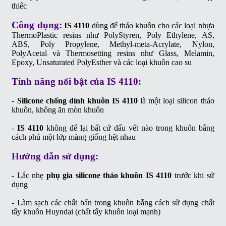
thiếc
Công dụng:
IS 4110
dùng để tháo khuôn cho các loại nhựa
ThermoPlastic resins như PolyStyren, Poly Ethylene, AS,
ABS, Poly Propylene, Methyl-meta-Acrylate, Nylon,
PolyAcetal và Thermosetting resins như Glass, Melamin,
Epoxy, Unsaturated PolyEsther và các loại khuôn cao su
Tính năng nổi bật của IS 4110:
-
Silicone chống dính khuôn IS 4110
là một loại silicon tháo
khuôn, không ăn mòn khuôn
-
IS 4110
không để lại bất cứ dấu vết nào trong khuôn bằng
cách phủ một lớp màng giống hệt nhau
Hướng dẫn sử dụng:
- Lắc nhẹ
phụ gia silicone tháo khuôn IS 4110
trước khi sử
dụng
- Làm sạch các chất bẩn trong khuôn bằng cách sử dụng chất
tẩy khuôn Huyndai (chất tẩy khuôn loại mạnh)