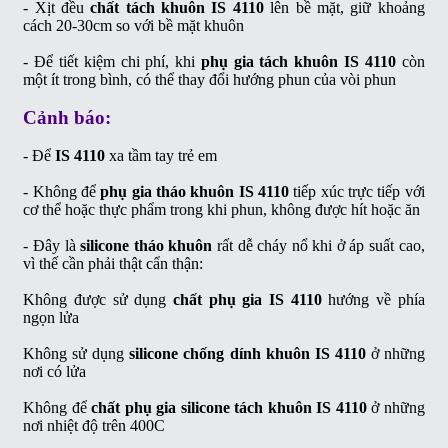
- Xịt đều
chất tách khuôn IS 4110
lên bề mặt, giữ khoảng
cách 20-30cm so với bề mặt khuôn
- Để tiết kiệm chi phí, khi
phụ gia tách khuôn IS 4110
còn
một ít trong bình, có thể thay đổi hướng phun của vòi phun
Cảnh báo:
- Để
IS 4110
xa tầm tay trẻ em
- Không để
phụ gia tháo khuôn IS 4110
tiếp xúc trực tiếp với
cơ thể hoặc thực phẩm trong khi phun, không được hít hoặc ăn
- Đây là
silicone tháo khuôn
rất dễ cháy nổ khi ở áp suất cao,
vì thế cần phải thật cẩn thận:
Không được sử dụng
chất phụ gia IS 4110
hướng về phía
ngọn lửa
Không sử dụng
silicone chống dính khuôn IS 4110
ở những
nơi có lửa
Không để
chất phụ gia silicone tách khuôn IS 4110
ở những
nơi nhiệt độ trên 400C