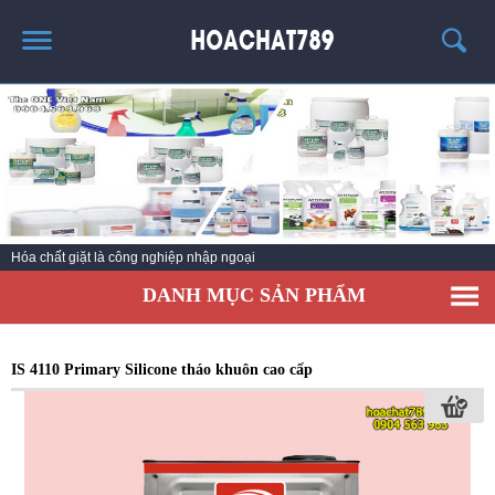
TRANG CHỦ
SẢN PHẨM HÓT
THÔNG TIN VỀ HÓA CHẤT
TIN TỨC
Hóa chất giặt là công nghiệp nhập ngoại
SẢN PHẨM
DANH MỤC SẢN PHẨM
LIÊN HỆ
IS 4110 Primary Silicone tháo khuôn cao cấp