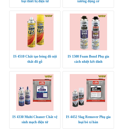
bụi thiết bị điện tử
xưởng động cơ
IS 4510 Chất tạo bóng đồ nội
IS 1500 Foam Bond Phụ gia
thất đồ gỗ
cách nhiệt kết dính
IS 4330 Multi Cleaner Chất vệ
IS 4452 Slag Remover Phụ gia
sinh mạch điện tử
loại bỏ xỉ hàn