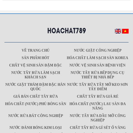
VỀ TRANG CHỦ
NƯỚC GIẶT CÔNG NGHIỆP
SẢN PHẨM HÓT
HÓA CHẤT LÀM SẠCH SÀN KOREA
CHẤT VỆ SINH SÀN ĐẬM ĐẶC
NƯỚC VỆ SINH SÀN BỆNH VIỆN
NƯỚC TẨY RỬA LÀM SẠCH
NƯỚC TẨY RỬA BẾP DỤNG CỤ
KHÁCH SẠN
THIẾT BỊ NHÀ BẾP
NƯỚC GIẶT THẢM ĐẬM ĐẶC HÀN
NƯỚC TẨY RỬA TẨY MỠ KEO SƠN
QUỐC
TẨY ĐIỂM
GIÁ BÁN CHẤT TÂY RỬA
CHẤT TẨY RỬA GIÁ RẺ
HÓA CHẤT (NƯỚC) PHỦ BÓNG SÀN
HÓA CHẤT (NƯỚC) LAU SÀN ĐA
NĂNG
NƯỚC RỬA BÁT CÔNG NGHIỆP
NƯỚC TẨY RỬA DẦU MỠ CÔNG
NGHIỆP
NƯỚC ĐÁNH BÓNG KIM LOẠI
CHẤT TẨY RỬA GỈ SÉT Ố VÀNG