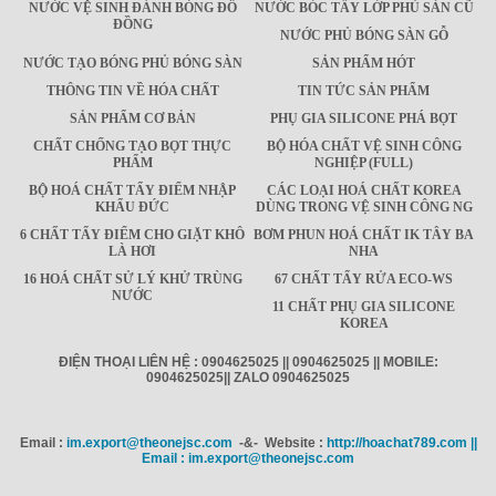
NƯỚC VỆ SINH ĐÁNH BÓNG ĐỒ
NƯỚC BÓC TẨY LỚP PHỦ SÀN CŨ
ĐỒNG
NƯỚC PHỦ BÓNG SÀN GỖ
NƯỚC TẠO BÓNG PHỦ BÓNG SÀN
SẢN PHẨM HÓT
THÔNG TIN VỀ HÓA CHẤT
TIN TỨC SẢN PHẨM
SẢN PHẨM CƠ BẢN
PHỤ GIA SILICONE PHÁ BỌT
CHẤT CHỐNG TẠO BỌT THỰC
BỘ HÓA CHẤT VỆ SINH CÔNG
PHẨM
NGHIỆP (FULL)
BỘ HOÁ CHẤT TẨY ĐIỂM NHẬP
CÁC LOẠI HOÁ CHẤT KOREA
KHẨU ĐỨC
DÙNG TRONG VỆ SINH CÔNG NG
6 CHẤT TẨY ĐIỂM CHO GIẶT KHÔ
BƠM PHUN HOÁ CHẤT IK TÂY BA
LÀ HƠI
NHA
16 HOÁ CHẤT SỬ LÝ KHỬ TRÙNG
67 CHẤT TẨY RỬA ECO-WS
NƯỚC
11 CHẤT PHỤ GIA SILICONE
KOREA
ĐIỆN THOẠI LIÊN HỆ : 0904625025 || 0904625025 || MOBILE:
0904625025|| ZALO 0904625025
Email :
im.export@theonejsc.com
-&- Website :
http://hoachat789.com ||
Email : im.export@theonejsc.com