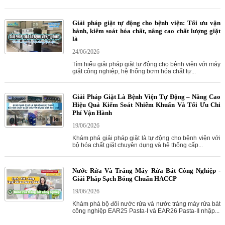
Giải pháp giặt tự động cho bệnh viện: Tối ưu vận
hành, kiểm soát hóa chất, nâng cao chất lượng giặt
là
24/06/2026
Tìm hiểu giải pháp giặt tự động cho bệnh viện với máy
giặt công nghiệp, hệ thống bơm hóa chất tự...
Giải Pháp Giặt Là Bệnh Viện Tự Động – Nâng Cao
Hiệu Quả Kiểm Soát Nhiễm Khuẩn Và Tối Ưu Chi
Phí Vận Hành
19/06/2026
Khám phá giải pháp giặt là tự động cho bệnh viện với
bộ hóa chất giặt chuyên dụng và hệ thống cấp...
Nước Rửa Và Tráng Máy Rửa Bát Công Nghiệp -
Giải Pháp Sạch Bóng Chuẩn HACCP
19/06/2026
Khám phá bộ đôi nước rửa và nước tráng máy rửa bát
công nghiệp EAR25 Pasta-I và EAR26 Pasta-II nhập...