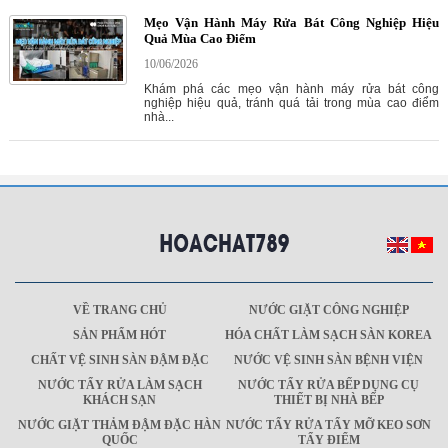
Mẹo Vận Hành Máy Rửa Bát Công Nghiệp Hiệu
Quả Mùa Cao Điểm
10/06/2026
Khám phá các mẹo vận hành máy rửa bát công
nghiệp hiệu quả, tránh quá tải trong mùa cao điểm
nhà...
VỀ TRANG CHỦ
NƯỚC GIẶT CÔNG NGHIỆP
SẢN PHẨM HÓT
HÓA CHẤT LÀM SẠCH SÀN KOREA
CHẤT VỆ SINH SÀN ĐẬM ĐẶC
NƯỚC VỆ SINH SÀN BỆNH VIỆN
NƯỚC TẨY RỬA LÀM SẠCH
NƯỚC TẨY RỬA BẾP DỤNG CỤ
KHÁCH SẠN
THIẾT BỊ NHÀ BẾP
NƯỚC GIẶT THẢM ĐẬM ĐẶC HÀN
NƯỚC TẨY RỬA TẨY MỠ KEO SƠN
QUỐC
TẨY ĐIỂM