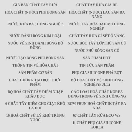
GIÁ BÁN CHẤT TÂY RỬA
CHẤT TẨY RỬA GIÁ RẺ
HÓA CHẤT (NƯỚC) PHỦ BÓNG SÀN
HÓA CHẤT (NƯỚC) LAU SÀN ĐA
NĂNG
NƯỚC RỬA BÁT CÔNG NGHIỆP
NƯỚC TẨY RỬA DẦU MỠ CÔNG
NGHIỆP
NƯỚC ĐÁNH BÓNG KIM LOẠI
CHẤT TẨY RỬA GỈ SÉT Ố VÀNG
NƯỚC VỆ SINH ĐÁNH BÓNG ĐỒ
NƯỚC BÓC TẨY LỚP PHỦ SÀN CŨ
ĐỒNG
NƯỚC PHỦ BÓNG SÀN GỖ
NƯỚC TẠO BÓNG PHỦ BÓNG SÀN
SẢN PHẨM HÓT
THÔNG TIN VỀ HÓA CHẤT
TIN TỨC SẢN PHẨM
SẢN PHẨM CƠ BẢN
PHỤ GIA SILICONE PHÁ BỌT
CHẤT CHỐNG TẠO BỌT THỰC
BỘ HÓA CHẤT VỆ SINH CÔNG
PHẨM
NGHIỆP (FULL)
BỘ HOÁ CHẤT TẨY ĐIỂM NHẬP
CÁC LOẠI HOÁ CHẤT KOREA
KHẨU ĐỨC
DÙNG TRONG VỆ SINH CÔNG NG
6 CHẤT TẨY ĐIỂM CHO GIẶT KHÔ
BƠM PHUN HOÁ CHẤT IK TÂY BA
LÀ HƠI
NHA
16 HOÁ CHẤT SỬ LÝ KHỬ TRÙNG
67 CHẤT TẨY RỬA ECO-WS
NƯỚC
11 CHẤT PHỤ GIA SILICONE
KOREA