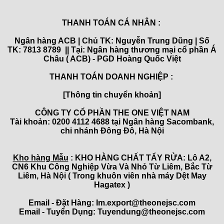
THANH TOÁN CÁ NHÂN :
Ngân hàng ACB | Chủ TK: Nguyễn Trung Dũng | Số
TK: 7813 8789 || Tại: Ngân hàng thương mại cổ phần Á
Châu ( ACB) - PGD Hoàng Quốc Việt
THANH TOÁN DOANH NGHIỆP :
[Thông tin chuyển khoản]
CÔNG TY CỔ PHẦN THE ONE VIỆT NAM
Tài khoản: 0200 4112 4688 tại Ngân hàng Sacombank,
chi nhánh Đông Đô, Hà Nội
Kho hàng Mẫu
: KHO HÀNG CHẤT TẨY RỬA: Lô A2,
CN6 Khu Công Nghiệp Vừa Và Nhỏ Từ Liêm, Bắc Từ
Liêm, Hà Nội ( Trong khuôn viên nhà máy Dệt May
Hagatex )
Email - Đặt Hàng: Im.export@theonejsc.com
Email - Tuyển Dụng: Tuyendung@theonejsc.com