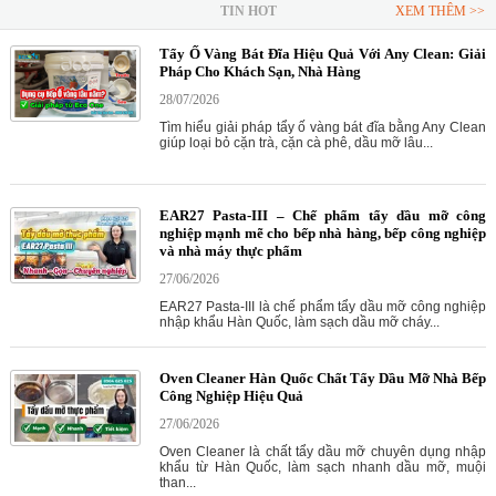
TIN HOT
XEM THÊM >>
Tẩy Ố Vàng Bát Đĩa Hiệu Quả Với Any Clean: Giải
Pháp Cho Khách Sạn, Nhà Hàng
28/07/2026
Tìm hiểu giải pháp tẩy ố vàng bát đĩa bằng Any Clean
giúp loại bỏ cặn trà, cặn cà phê, dầu mỡ lâu...
EAR27 Pasta-III – Chế phẩm tẩy dầu mỡ công
nghiệp mạnh mẽ cho bếp nhà hàng, bếp công nghiệp
và nhà máy thực phẩm
27/06/2026
EAR27 Pasta-III là chế phẩm tẩy dầu mỡ công nghiệp
nhập khẩu Hàn Quốc, làm sạch dầu mỡ cháy...
Oven Cleaner Hàn Quốc Chất Tẩy Dầu Mỡ Nhà Bếp
Công Nghiệp Hiệu Quả
27/06/2026
Oven Cleaner là chất tẩy dầu mỡ chuyên dụng nhập
khẩu từ Hàn Quốc, làm sạch nhanh dầu mỡ, muội
than...