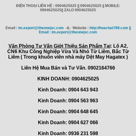
ĐIỆN THOẠI LIÊN HỆ : 0904625025 || 0904625025 || MOBILE:
0904625025|| ZALO 0904625025
Email :
im.export@theonejsc.com
-&- Website :
http://hoachat789.com ||
Email : im.export@theonejsc.com
Văn Phòng Tư Vấn Giới Thiệu Sản Phẩm Tại
: Lô A2,
CN6 Khu Công Nghiệp Vừa Và Nhỏ Từ Liêm, Bắc Từ
Liêm ( Trong khuôn viên nhà máy Dệt May Hagatex )
Liên Hệ Mua Bán và Tư Vấn. 0902164766
KINH DOANH: 0904625025
Kinh Doanh: 0904 643 943
Kinh Doanh: 0904 563 963
Kinh Doanh: 0904 648 645
Kinh Doanh:
0904 627 066
Kinh Doanh:
0936 231 598