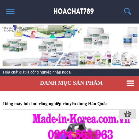
TRANG CHỦ
SẢN PHẨM HÓT
THÔNG TIN VỀ HÓA CHẤT
TIN TỨC
Hóa chất giặt là công nghiệp nhập ngoại
SẢN PHẨM
DANH MỤC SẢN PHẨM
LIÊN HỆ
Dòng máy hút bụi công nghiệp chuyên dụng Hàn Quốc