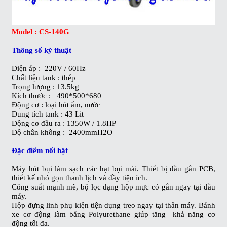
Model : CS-140G
Thông số kỹ thuật
Điện áp : 220V / 60Hz
Chất liệu tank : thép
Trọng lượng : 13.5kg
Kích thước : 490*500*680
Động cơ : loại hút ẩm, nước
Dung tích tank : 43 Lit
Động cơ đầu ra : 1350W / 1.8HP
Độ chân không : 2400mmH2O
Đặc điểm nổi bật
Máy hút bụi làm sạch các hạt bụi mài. Thiết bị đầu gắn PCB,
thiết kế nhỏ gọn thanh lịch và đầy tiện ích.
Công suất mạnh mẽ, bộ lọc dạng hộp mực có gắn ngay tại đầu
máy.
Hộp đựng linh phụ kiện tiện dụng treo ngay tại thân máy. Bánh
xe cơ động làm bằng Polyurethane giúp tăng khả năng cơ
động tối đa.