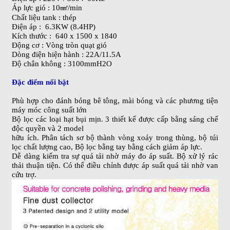
Áp lực gió : 10㎣/min
Chất liệu tank : thép
Điện áp : 6.3KW (8.4HP)
Kích thước : 640 x 1500 x 1840
Động cơ : Vòng tròn quạt gió
Dòng điện hiện hành : 22A/11.5A
Độ chân không : 3100mmH2O
Đặc điểm nổi bật
Phù hợp cho đánh bóng bê tông, mài bóng và các phương tiện
máy móc công suất lớn
Bộ lọc các loại hạt bụi mịn. 3 thiết kế được cấp bằng sáng chế
độc quyền và 2 model
hữu ích. Phân tách sơ bộ thành vòng xoáy trong thùng, bộ túi
lọc chất lượng cao, Bộ lọc bằng tay bằng cách giảm áp lực.
Dễ dàng kiểm tra sự quá tải nhờ máy đo áp suất. Bộ xử lý rác
thải thuận tiện. Có thể điều chỉnh được áp suất quá tải nhờ van
cứu trợ.