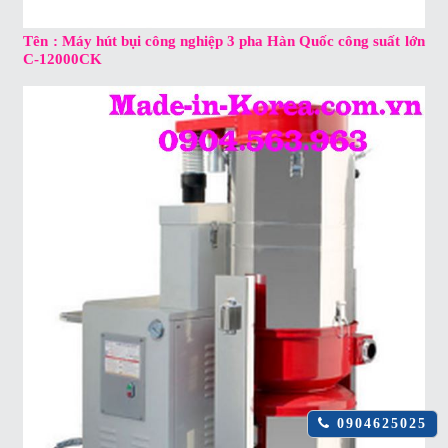
Tên : Máy hút bụi công nghiệp 3 pha Hàn Quốc công suất lớn
C-12000CK
Click
0904625025
để