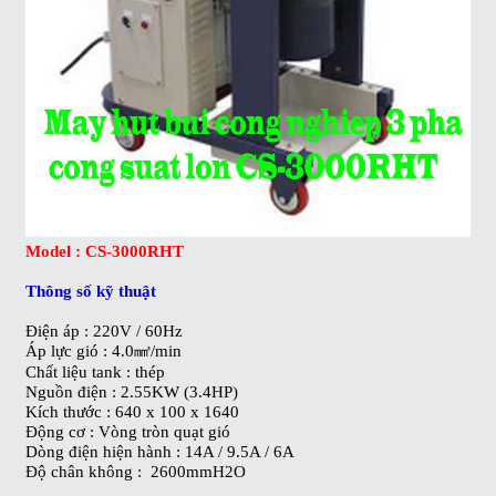
Model : CS-3000RHT
Thông số kỹ thuật
Điện áp : 220V / 60Hz
Áp lực gió : 4.0㎣/min
Chất liệu tank : thép
Nguồn điện : 2.55KW (3.4HP)
Kích thước : 640 x 100 x 1640
Động cơ : Vòng tròn quạt gió
Dòng điện hiện hành : 14A / 9.5A / 6A
Độ chân không : 2600mmH2O