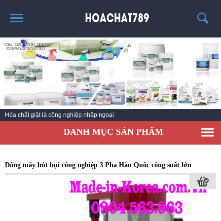
TRANG CHỦ
SẢN PHẨM HÓT
THÔNG TIN VỀ HÓA CHẤT
TIN TỨC
Hóa chất giặt là công nghiệp nhập ngoại
SẢN PHẨM
DANH MỤC SẢN PHẨM
LIÊN HỆ
Dòng máy hút bụi công nghiệp 3 Pha Hàn Quốc công suất lớn