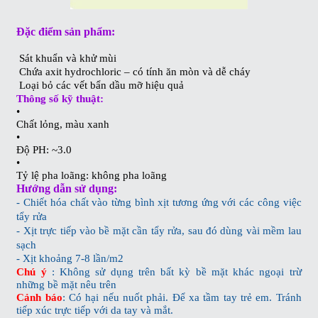
Đặc điểm sản phẩm:
Sát khuẩn và khử mùi
Chứa axit hydrochloric – có tính ăn mòn và dễ cháy
Loại bỏ các vết bẩn dầu mỡ hiệu quả
Thông số kỹ thuật:
•
Chất lỏng, màu xanh
•
Độ PH: ~3.0
•
Tỷ lệ pha loãng: không pha loãng
Hướng dẫn sử dụng:
- Chiết hóa chất vào từng bình xịt tương ứng với các công việc
tẩy rửa
- Xịt trực tiếp vào bề mặt cần tẩy rửa, sau đó dùng vài mềm lau
sạch
- Xịt khoảng 7-8 lần/m2
Chú ý
: Không sử dụng trên bất kỳ bề mặt khác ngoại trừ
những bề mặt nêu trên
Cảnh báo
: Có hại nếu nuốt phải. Để xa tầm tay trẻ em. Tránh
tiếp xúc trực tiếp với da tay và mắt.