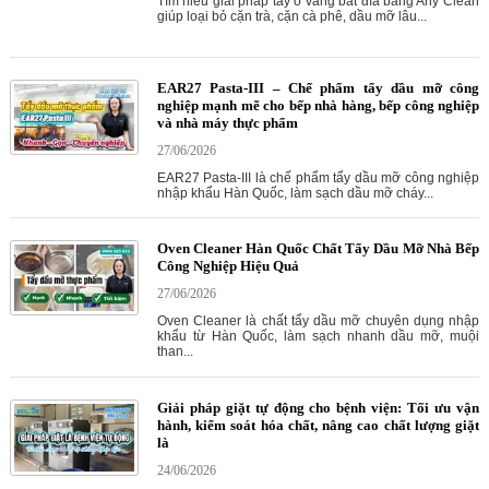
Tìm hiểu giải pháp tẩy ố vàng bát đĩa bằng Any Clean
giúp loại bỏ cặn trà, cặn cà phê, dầu mỡ lâu...
EAR27 Pasta-III – Chế phẩm tẩy dầu mỡ công
nghiệp mạnh mẽ cho bếp nhà hàng, bếp công nghiệp
và nhà máy thực phẩm
27/06/2026
EAR27 Pasta-III là chế phẩm tẩy dầu mỡ công nghiệp
nhập khẩu Hàn Quốc, làm sạch dầu mỡ cháy...
Oven Cleaner Hàn Quốc Chất Tẩy Dầu Mỡ Nhà Bếp
Công Nghiệp Hiệu Quả
27/06/2026
Oven Cleaner là chất tẩy dầu mỡ chuyên dụng nhập
khẩu từ Hàn Quốc, làm sạch nhanh dầu mỡ, muội
than...
Giải pháp giặt tự động cho bệnh viện: Tối ưu vận
hành, kiểm soát hóa chất, nâng cao chất lượng giặt
là
24/06/2026