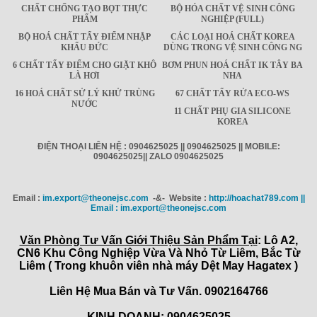
CHẤT CHỐNG TẠO BỌT THỰC
BỘ HÓA CHẤT VỆ SINH CÔNG
PHẨM
NGHIỆP (FULL)
BỘ HOÁ CHẤT TẨY ĐIỂM NHẬP
CÁC LOẠI HOÁ CHẤT KOREA
KHẨU ĐỨC
DÙNG TRONG VỆ SINH CÔNG NG
6 CHẤT TẨY ĐIỂM CHO GIẶT KHÔ
BƠM PHUN HOÁ CHẤT IK TÂY BA
LÀ HƠI
NHA
16 HOÁ CHẤT SỬ LÝ KHỬ TRÙNG
67 CHẤT TẨY RỬA ECO-WS
NƯỚC
11 CHẤT PHỤ GIA SILICONE
KOREA
ĐIỆN THOẠI LIÊN HỆ : 0904625025 || 0904625025 || MOBILE:
0904625025|| ZALO 0904625025
Email :
im.export@theonejsc.com
-&- Website :
http://hoachat789.com ||
Email : im.export@theonejsc.com
Văn Phòng Tư Vấn Giới Thiệu Sản Phẩm Tại
: Lô A2,
CN6 Khu Công Nghiệp Vừa Và Nhỏ Từ Liêm, Bắc Từ
Liêm ( Trong khuôn viên nhà máy Dệt May Hagatex )
Liên Hệ Mua Bán và Tư Vấn. 0902164766
KINH DOANH: 0904625025