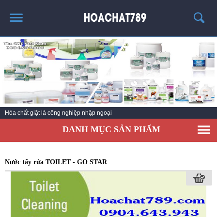
TRANG CHỦ
SẢN PHẨM HÓT
THÔNG TIN VỀ HÓA CHẤT
TIN TỨC
Hóa chất giặt là công nghiệp nhập ngoại
SẢN PHẨM
DANH MỤC SẢN PHẨM
LIÊN HỆ
Nước tẩy rửa TOILET - GO STAR