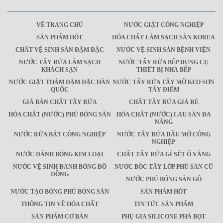
VỀ TRANG CHỦ
NƯỚC GIẶT CÔNG NGHIỆP
SẢN PHẨM HÓT
HÓA CHẤT LÀM SẠCH SÀN KOREA
CHẤT VỆ SINH SÀN ĐẬM ĐẶC
NƯỚC VỆ SINH SÀN BỆNH VIỆN
NƯỚC TẨY RỬA LÀM SẠCH
NƯỚC TẨY RỬA BẾP DỤNG CỤ
KHÁCH SẠN
THIẾT BỊ NHÀ BẾP
NƯỚC GIẶT THẢM ĐẬM ĐẶC HÀN
NƯỚC TẨY RỬA TẨY MỠ KEO SƠN
QUỐC
TẨY ĐIỂM
GIÁ BÁN CHẤT TÂY RỬA
CHẤT TẨY RỬA GIÁ RẺ
HÓA CHẤT (NƯỚC) PHỦ BÓNG SÀN
HÓA CHẤT (NƯỚC) LAU SÀN ĐA
NĂNG
NƯỚC RỬA BÁT CÔNG NGHIỆP
NƯỚC TẨY RỬA DẦU MỠ CÔNG
NGHIỆP
NƯỚC ĐÁNH BÓNG KIM LOẠI
CHẤT TẨY RỬA GỈ SÉT Ố VÀNG
NƯỚC VỆ SINH ĐÁNH BÓNG ĐỒ
NƯỚC BÓC TẨY LỚP PHỦ SÀN CŨ
ĐỒNG
NƯỚC PHỦ BÓNG SÀN GỖ
NƯỚC TẠO BÓNG PHỦ BÓNG SÀN
SẢN PHẨM HÓT
THÔNG TIN VỀ HÓA CHẤT
TIN TỨC SẢN PHẨM
SẢN PHẨM CƠ BẢN
PHỤ GIA SILICONE PHÁ BỌT