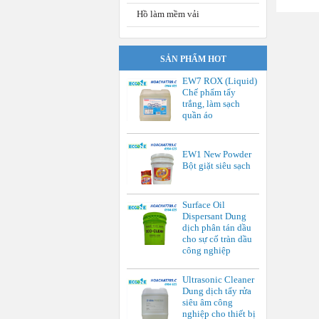
Hồ làm mềm vải
SẢN PHẨM HOT
EW7 ROX (Liquid)
Chế phẩm tẩy
trắng, làm sạch
quần áo
EW1 New Powder
Bột giặt siêu sạch
Surface Oil
Dispersant Dung
dịch phân tán dầu
cho sự cố tràn dầu
công nghiệp
Ultrasonic Cleaner
Dung dịch tẩy rửa
siêu âm công
nghiệp cho thiết bị