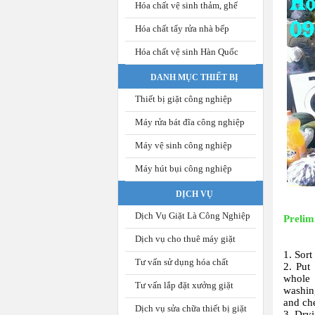
Hóa chất vệ sinh thảm, ghế
Hóa chất tẩy rửa nhà bếp
Hóa chất vệ sinh Hàn Quốc
DANH MỤC THIẾT BỊ
Thiết bị giặt công nghiệp
Máy rửa bát đĩa công nghiệp
Máy vệ sinh công nghiệp
Máy hút bụi công nghiệp
DỊCH VỤ
Dịch Vụ Giặt Là Công Nghiệp
Prelim
Dịch vụ cho thuê máy giặt
1. Sort
Tư vấn sử dụng hóa chất
2. Put
whole 
Tư vấn lắp đặt xưởng giặt
washing
and che
Dịch vụ sửa chữa thiết bị giặt
3. Dryi