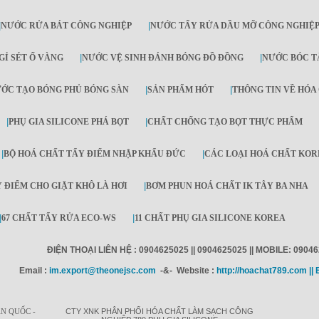
|
NƯỚC RỬA BÁT CÔNG NGHIỆP
|
NƯỚC TẨY RỬA DẦU MỠ CÔNG NGHIỆ
GỈ SÉT Ố VÀNG
|
NƯỚC VỆ SINH ĐÁNH BÓNG ĐỒ ĐỒNG
|
NƯỚC BÓC T
ỚC TẠO BÓNG PHỦ BÓNG SÀN
|
SẢN PHẨM HÓT
|
THÔNG TIN VỀ HÓA
|
PHỤ GIA SILICONE PHÁ BỌT
|
CHẤT CHỐNG TẠO BỌT THỰC PHẨM
|
BỘ HOÁ CHẤT TẨY ĐIỂM NHẬP KHẨU ĐỨC
|
CÁC LOẠI HOÁ CHẤT KOR
 ĐIỂM CHO GIẶT KHÔ LÀ HƠI
|
BƠM PHUN HOÁ CHẤT IK TÂY BA NHA
|
67 CHẤT TẨY RỬA ECO-WS
|
11 CHẤT PHỤ GIA SILICONE KOREA
ĐIỆN THOẠI LIÊN HỆ : 0904625025 || 0904625025 || MOBILE: 0904
Email :
im.export@theonejsc.com
-&- Website :
http://hoachat789.com ||
N QUỐC -
CTY XNK PHÂN PHỐI HÓA CHẤT LÀM SẠCH CÔNG