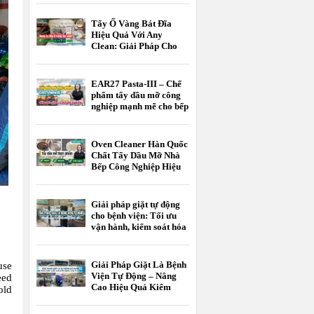
Tẩy Ố Vàng Bát Đĩa
Hiệu Quả Với Any
Clean: Giải Pháp Cho
Khách Sạn, Nhà Hàng
EAR27 Pasta-III – Chế
phẩm tẩy dầu mỡ công
nghiệp mạnh mẽ cho bếp
nhà hàng, bếp công
nghiệp và nhà máy thực
phẩm
Oven Cleaner Hàn Quốc
Chất Tẩy Dầu Mỡ Nhà
Bếp Công Nghiệp Hiệu
Quả
Giải pháp giặt tự động
cho bệnh viện: Tối ưu
vận hành, kiểm soát hóa
chất, nâng cao chất
lượng giặt là
Giải Pháp Giặt Là Bệnh
use
Viện Tự Động – Nâng
eed
Cao Hiệu Quả Kiểm
old
Soát Nhiễm Khuẩn Và
Tối Ưu Chi Phí Vận