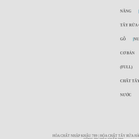
NĂNG
TẨY RỬA 
GỖ
|
NƯ
CƠ BẢN
(FULL)
CHẤT TẨY
NƯỚC
HÓA CHẤT NHẬP KHẨU 789 | HÓA CHẤT TẨY RỬA HÀ