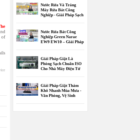
Hành
Nước Rửa Và Tráng
Máy Rửa Bát Công
Nghiệp - Giải Pháp Sạch
Bóng Chuẩn HACCP
The
and
Nước Rửa Bát Công
 of
Nghiệp Green Narae
EW9 EW10 – Giải Pháp
Tối Ưu Cho Nhà Hàng,
Khách Sạn
ils
Giải Pháp Giặt Là
Phòng Sạch Chuẩn ISO
Cho Nhà Máy Điện Tử
vice
Và Dược Phẩm
Giải Pháp Giặt Thảm
Khô Nhanh Mùa Mưa -
Văn Phòng, Vệ Sinh
Công Nghiệp