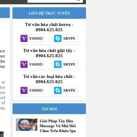
LIÊN HỆ TRỰC TUYẾN
Tư vấn hóa chất korea -
0904.625.025
Tư vấn hóa chất giặt tẩy -
ace
0904.625.025
her
the
ome
Tư vấn các loại hóa chất -
0904.625.025
 to
ice
 on
vel
 of
ime
TIN HOT
Giải Pháp Tẩy Dầu
Massage Và Mùi Hôi
Chua Trên Khăn Spa
Tận Gốc