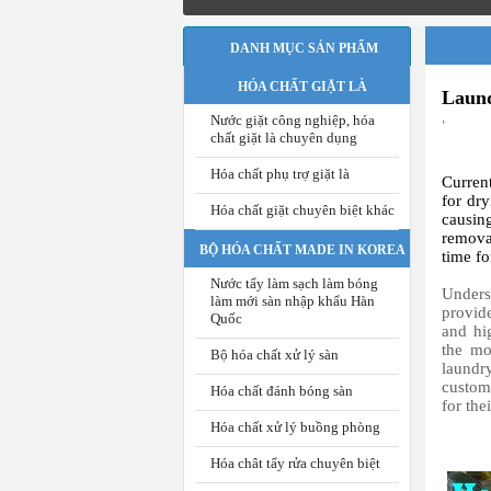
DANH MỤC SẢN PHẨM
HÓA CHẤT GIẶT LÀ
Laund
,
Nước giặt công nghiệp, hóa
chất giặt là chuyên dụng
Hóa chất phụ trợ giặt là
Current
for dr
Hóa chất giặt chuyên biệt khác
causing
remova
BỘ HÓA CHẤT MADE IN KOREA
time fo
Nước tẩy làm sạch làm bóng
Under
làm mới sàn nhập khẩu Hàn
provi
Quốc
and hig
the mo
Bộ hóa chất xử lý sàn
laundr
custome
Hóa chất đánh bóng sàn
for the
Hóa chất xử lý buồng phòng
Hóa chât tẩy rửa chuyên biệt