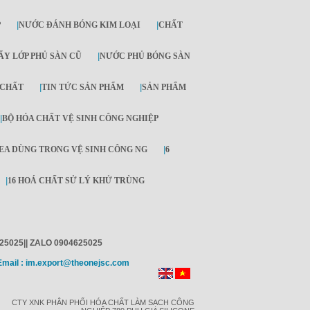
P
|
NƯỚC ĐÁNH BÓNG KIM LOẠI
|
CHẤT
ẨY LỚP PHỦ SÀN CŨ
|
NƯỚC PHỦ BÓNG SÀN
 CHẤT
|
TIN TỨC SẢN PHẨM
|
SẢN PHẨM
|
BỘ HÓA CHẤT VỆ SINH CÔNG NGHIỆP
EA DÙNG TRONG VỆ SINH CÔNG NG
|
6
|
16 HOÁ CHẤT SỬ LÝ KHỬ TRÙNG
625025|| ZALO 0904625025
 Email : im.export@theonejsc.com
CTY XNK PHÂN PHỐI HÓA CHẤT LÀM SẠCH CÔNG