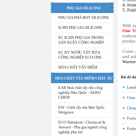
4. Iron
PHỤ GIA SILICONE
5. Fold
PHỤ GIA PHÁ BỌT SILICONE
With a
ILSIN PHỤ GIA SILICONE
One V
enthusi
EC ILSIN PHỤ GIA TRONG
product
SẢN XUẤT CÔNG NGHIỆP
Come a
EC KY NƯỚC TẨY RỬA
and as
CÔNG NGHIỆP ECO ONE
Warmes
HÓA CHẤT TẨY ĐIỂM
Bài đã đ
HÓA CHẤT TẨY ĐIỂM CHÂU ÂU
EAR Hoá chất tẩy rửa công
Laundr
nghiệp Hàn Quốc - AERO
CHEM
Clean 
EW - Chất tẩy rửa Hàn Quốc
Cheap 
Welgreen
Profes
ECO Nabakem - Chemical &
Aerosol - Phụ gia ngành công
Profes
nghiệp phụ trợ