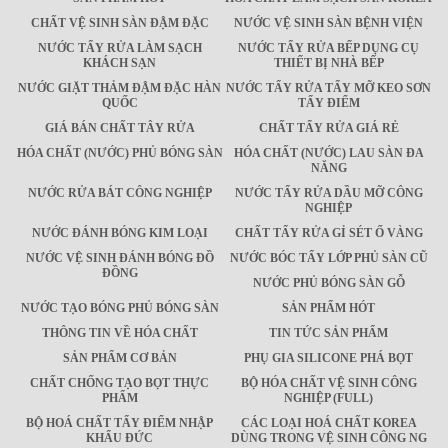
CHẤT VỆ SINH SÀN ĐẬM ĐẶC
NƯỚC VỆ SINH SÀN BỆNH VIỆN
NƯỚC TẨY RỬA LÀM SẠCH
NƯỚC TẨY RỬA BẾP DỤNG CỤ
KHÁCH SẠN
THIẾT BỊ NHÀ BẾP
NƯỚC GIẶT THẢM ĐẬM ĐẶC HÀN
NƯỚC TẨY RỬA TẨY MỠ KEO SƠN
QUỐC
TẨY ĐIỂM
GIÁ BÁN CHẤT TÂY RỬA
CHẤT TẨY RỬA GIÁ RẺ
HÓA CHẤT (NƯỚC) PHỦ BÓNG SÀN
HÓA CHẤT (NƯỚC) LAU SÀN ĐA
NĂNG
NƯỚC RỬA BÁT CÔNG NGHIỆP
NƯỚC TẨY RỬA DẦU MỠ CÔNG
NGHIỆP
NƯỚC ĐÁNH BÓNG KIM LOẠI
CHẤT TẨY RỬA GỈ SÉT Ố VÀNG
NƯỚC VỆ SINH ĐÁNH BÓNG ĐỒ
NƯỚC BÓC TẨY LỚP PHỦ SÀN CŨ
ĐỒNG
NƯỚC PHỦ BÓNG SÀN GỖ
NƯỚC TẠO BÓNG PHỦ BÓNG SÀN
SẢN PHẨM HÓT
THÔNG TIN VỀ HÓA CHẤT
TIN TỨC SẢN PHẨM
SẢN PHẨM CƠ BẢN
PHỤ GIA SILICONE PHÁ BỌT
CHẤT CHỐNG TẠO BỌT THỰC
BỘ HÓA CHẤT VỆ SINH CÔNG
PHẨM
NGHIỆP (FULL)
BỘ HOÁ CHẤT TẨY ĐIỂM NHẬP
CÁC LOẠI HOÁ CHẤT KOREA
KHẨU ĐỨC
DÙNG TRONG VỆ SINH CÔNG NG