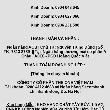
Kinh Doanh: 0904 648 645
Kinh Doanh:
0904 627 066
Kinh Doanh:
0936 231 598
THANH TOÁN CÁ NHÂN :
Ngân hàng ACB | Chủ TK: Nguyễn Trung Dũng | Số
TK: 7813 8789 || Tại: Ngân hàng thương mại cổ phần Á
Châu ( ACB) - PGD Hoàng Quốc Việt
THANH TOÁN DOANH NGHIỆP :
[Thông tin chuyển khoản]
CÔNG TY CỔ PHẦN THE ONE VIỆT NAM
Tài khoản: 0200 4112 4688 tại Ngân hàng Sacombank,
chi nhánh Đông Đô, Hà Nội
Kho hàng Mẫu
: KHO HÀNG CHẤT TẨY RỬA: Lô A2,
CN6 Khu Công Nghiệp Vừa Và Nhỏ Từ Liêm, Bắc Từ