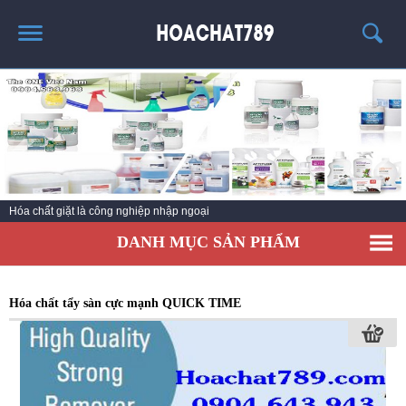
TRANG CHỦ
SẢN PHẨM HÓT
THÔNG TIN VỀ HÓA CHẤT
TIN TỨC
Hóa chất giặt là công nghiệp nhập ngoại
SẢN PHẨM
DANH MỤC SẢN PHẨM
LIÊN HỆ
Hóa chất tẩy sàn cực mạnh QUICK TIME