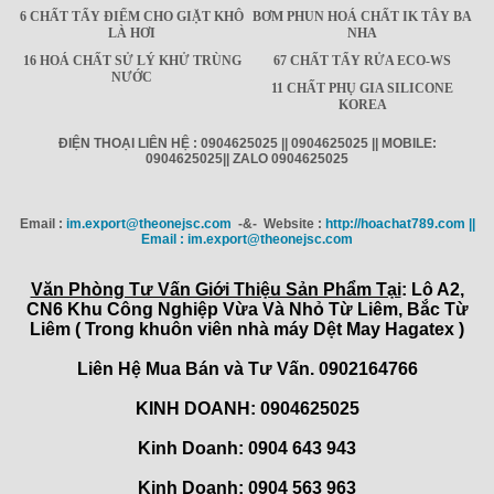
6 CHẤT TẨY ĐIỂM CHO GIẶT KHÔ
BƠM PHUN HOÁ CHẤT IK TÂY BA
LÀ HƠI
NHA
16 HOÁ CHẤT SỬ LÝ KHỬ TRÙNG
67 CHẤT TẨY RỬA ECO-WS
NƯỚC
11 CHẤT PHỤ GIA SILICONE
KOREA
ĐIỆN THOẠI LIÊN HỆ : 0904625025 || 0904625025 || MOBILE:
0904625025|| ZALO 0904625025
Email :
im.export@theonejsc.com
-&- Website :
http://hoachat789.com ||
Email : im.export@theonejsc.com
Văn Phòng Tư Vấn Giới Thiệu Sản Phẩm Tại
: Lô A2,
CN6 Khu Công Nghiệp Vừa Và Nhỏ Từ Liêm, Bắc Từ
Liêm ( Trong khuôn viên nhà máy Dệt May Hagatex )
Liên Hệ Mua Bán và Tư Vấn. 0902164766
KINH DOANH: 0904625025
Kinh Doanh: 0904 643 943
Kinh Doanh: 0904 563 963