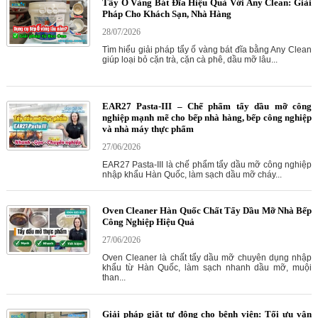
Tẩy Ố Vàng Bát Đĩa Hiệu Quả Với Any Clean: Giải
Pháp Cho Khách Sạn, Nhà Hàng
28/07/2026
Tìm hiểu giải pháp tẩy ố vàng bát đĩa bằng Any Clean
giúp loại bỏ cặn trà, cặn cà phê, dầu mỡ lâu...
EAR27 Pasta-III – Chế phẩm tẩy dầu mỡ công
nghiệp mạnh mẽ cho bếp nhà hàng, bếp công nghiệp
và nhà máy thực phẩm
27/06/2026
EAR27 Pasta-III là chế phẩm tẩy dầu mỡ công nghiệp
nhập khẩu Hàn Quốc, làm sạch dầu mỡ cháy...
Oven Cleaner Hàn Quốc Chất Tẩy Dầu Mỡ Nhà Bếp
Công Nghiệp Hiệu Quả
27/06/2026
Oven Cleaner là chất tẩy dầu mỡ chuyên dụng nhập
khẩu từ Hàn Quốc, làm sạch nhanh dầu mỡ, muội
than...
Giải pháp giặt tự động cho bệnh viện: Tối ưu vận