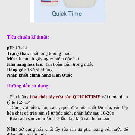
Tiêu chuẩn kĩ thuật:
pH
: 13~14
Trạng thái:
chất lỏng không màu
Mùi :
ít mùi, ít gây nguy hiểm độc hại
Khả năng hòa tan:
Tan hoàn toàn trong nước
Đóng gói
: 18.75L/thùng
Nhập khẩu chính hãng Hàn Quốc
Hướng dẫn sử dụng:
- Pha loãng
hóa chất tẩy rửa sàn QUICKTIME
với nước theo
tỷ lệ 1:2~1:4
- Dùng vải mềm, ẩm, sạch, quét đều hóa chất lên sàn, c
ác lớp
hóa chất cũ trên sàn sẽ tự bóc tách, phân hủy sau 10-20p
- Rửa sạch sàn với nước 2-3 lần, l
au khô sàn hoàn toàn
Nên:
Sử dụng hóa chất tẩy rửa sàn đã pha loãng với nước để
được hiệu quả tối ưu