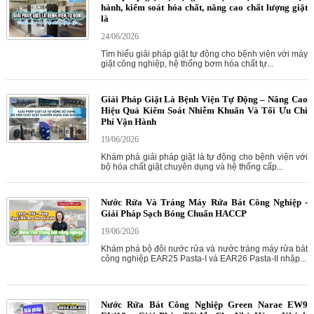
hành, kiểm soát hóa chất, nâng cao chất lượng giặt
là
24/06/2026
Tìm hiểu giải pháp giặt tự động cho bệnh viện với máy
giặt công nghiệp, hệ thống bơm hóa chất tự...
Giải Pháp Giặt Là Bệnh Viện Tự Động – Nâng Cao
Hiệu Quả Kiểm Soát Nhiễm Khuẩn Và Tối Ưu Chi
Phí Vận Hành
19/06/2026
Khám phá giải pháp giặt là tự động cho bệnh viện với
bộ hóa chất giặt chuyên dụng và hệ thống cấp...
Nước Rửa Và Tráng Máy Rửa Bát Công Nghiệp -
Giải Pháp Sạch Bóng Chuẩn HACCP
19/06/2026
Khám phá bộ đôi nước rửa và nước tráng máy rửa bát
công nghiệp EAR25 Pasta-I và EAR26 Pasta-II nhập...
Nước Rửa Bát Công Nghiệp Green Narae EW9