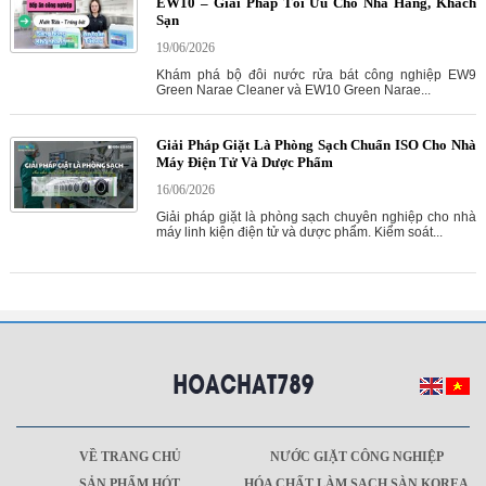
EW10 – Giải Pháp Tối Ưu Cho Nhà Hàng, Khách
Sạn
19/06/2026
Khám phá bộ đôi nước rửa bát công nghiệp EW9
Green Narae Cleaner và EW10 Green Narae...
Giải Pháp Giặt Là Phòng Sạch Chuẩn ISO Cho Nhà
Máy Điện Tử Và Dược Phẩm
16/06/2026
Giải pháp giặt là phòng sạch chuyên nghiệp cho nhà
máy linh kiện điện tử và dược phẩm. Kiểm soát...
VỀ TRANG CHỦ
NƯỚC GIẶT CÔNG NGHIỆP
SẢN PHẨM HÓT
HÓA CHẤT LÀM SẠCH SÀN KOREA