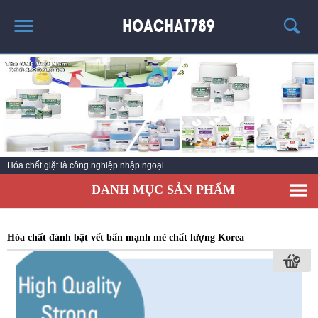
TRANG CHỦ
SẢN PHẨM HÓT
THÔNG TIN VỀ HÓA CHẤT
TIN TỨC
Hóa chất giặt là công nghiệp nhập ngoại
SẢN PHẨM
DANH MỤC SẢN PHẨM
LIÊN HỆ
Hóa chất đánh bật vết bẩn mạnh mẽ chất lượng Korea