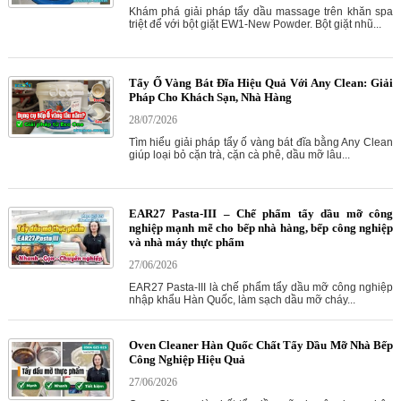
Khám phá giải pháp tẩy dầu massage trên khăn spa
triệt để với bột giặt EW1-New Powder. Bột giặt nhũ...
Tẩy Ố Vàng Bát Đĩa Hiệu Quả Với Any Clean: Giải
Pháp Cho Khách Sạn, Nhà Hàng
28/07/2026
Tìm hiểu giải pháp tẩy ố vàng bát đĩa bằng Any Clean
giúp loại bỏ cặn trà, cặn cà phê, dầu mỡ lâu...
EAR27 Pasta-III – Chế phẩm tẩy dầu mỡ công
nghiệp mạnh mẽ cho bếp nhà hàng, bếp công nghiệp
và nhà máy thực phẩm
27/06/2026
EAR27 Pasta-III là chế phẩm tẩy dầu mỡ công nghiệp
nhập khẩu Hàn Quốc, làm sạch dầu mỡ cháy...
Oven Cleaner Hàn Quốc Chất Tẩy Dầu Mỡ Nhà Bếp
Công Nghiệp Hiệu Quả
27/06/2026