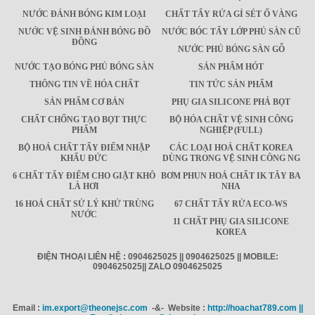
NƯỚC ĐÁNH BÓNG KIM LOẠI
CHẤT TẨY RỬA GỈ SÉT Ố VÀNG
NƯỚC VỆ SINH ĐÁNH BÓNG ĐỒ
NƯỚC BÓC TẨY LỚP PHỦ SÀN CŨ
ĐỒNG
NƯỚC PHỦ BÓNG SÀN GỖ
NƯỚC TẠO BÓNG PHỦ BÓNG SÀN
SẢN PHẨM HÓT
THÔNG TIN VỀ HÓA CHẤT
TIN TỨC SẢN PHẨM
SẢN PHẨM CƠ BẢN
PHỤ GIA SILICONE PHÁ BỌT
CHẤT CHỐNG TẠO BỌT THỰC
BỘ HÓA CHẤT VỆ SINH CÔNG
PHẨM
NGHIỆP (FULL)
BỘ HOÁ CHẤT TẨY ĐIỂM NHẬP
CÁC LOẠI HOÁ CHẤT KOREA
KHẨU ĐỨC
DÙNG TRONG VỆ SINH CÔNG NG
6 CHẤT TẨY ĐIỂM CHO GIẶT KHÔ
BƠM PHUN HOÁ CHẤT IK TÂY BA
LÀ HƠI
NHA
16 HOÁ CHẤT SỬ LÝ KHỬ TRÙNG
67 CHẤT TẨY RỬA ECO-WS
NƯỚC
11 CHẤT PHỤ GIA SILICONE
KOREA
ĐIỆN THOẠI LIÊN HỆ : 0904625025 || 0904625025 || MOBILE:
0904625025|| ZALO 0904625025
Email :
im.export@theonejsc.com
-&- Website :
http://hoachat789.com ||