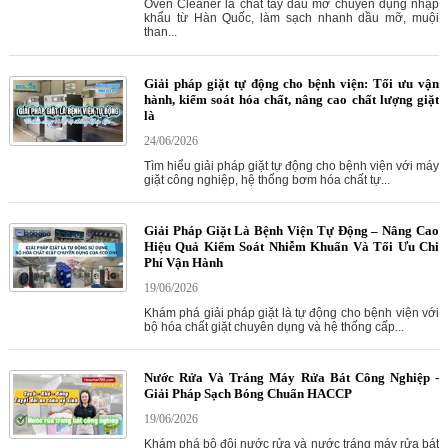
Oven Cleaner là chất tẩy dầu mỡ chuyên dụng nhập
khẩu từ Hàn Quốc, làm sạch nhanh dầu mỡ, muội
than...
Giải pháp giặt tự động cho bệnh viện: Tối ưu vận
hành, kiểm soát hóa chất, nâng cao chất lượng giặt
là
24/06/2026
Tìm hiểu giải pháp giặt tự động cho bệnh viện với máy
giặt công nghiệp, hệ thống bơm hóa chất tự...
Giải Pháp Giặt Là Bệnh Viện Tự Động – Nâng Cao
Hiệu Quả Kiểm Soát Nhiễm Khuẩn Và Tối Ưu Chi
Phí Vận Hành
19/06/2026
Khám phá giải pháp giặt là tự động cho bệnh viện với
bộ hóa chất giặt chuyên dụng và hệ thống cấp...
Nước Rửa Và Tráng Máy Rửa Bát Công Nghiệp -
Giải Pháp Sạch Bóng Chuẩn HACCP
19/06/2026
Khám phá bộ đôi nước rửa và nước tráng máy rửa bát