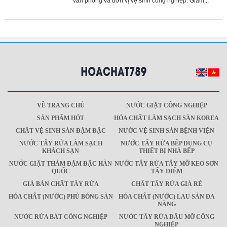
văn phòng và đơn vị vệ sinh công nghiệp. Giảm...
VỀ TRANG CHỦ
NƯỚC GIẶT CÔNG NGHIỆP
SẢN PHẨM HÓT
HÓA CHẤT LÀM SẠCH SÀN KOREA
CHẤT VỆ SINH SÀN ĐẬM ĐẶC
NƯỚC VỆ SINH SÀN BỆNH VIỆN
NƯỚC TẨY RỬA LÀM SẠCH
NƯỚC TẨY RỬA BẾP DỤNG CỤ
KHÁCH SẠN
THIẾT BỊ NHÀ BẾP
NƯỚC GIẶT THẢM ĐẬM ĐẶC HÀN
NƯỚC TẨY RỬA TẨY MỠ KEO SƠN
QUỐC
TẨY ĐIỂM
GIÁ BÁN CHẤT TÂY RỬA
CHẤT TẨY RỬA GIÁ RẺ
HÓA CHẤT (NƯỚC) PHỦ BÓNG SÀN
HÓA CHẤT (NƯỚC) LAU SÀN ĐA
NĂNG
NƯỚC RỬA BÁT CÔNG NGHIỆP
NƯỚC TẨY RỬA DẦU MỠ CÔNG
NGHIỆP