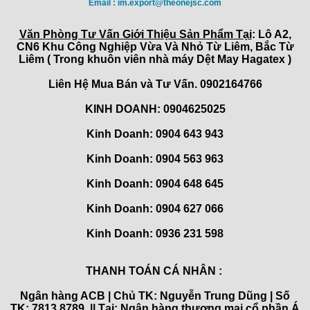
Email : im.export@theonejsc.com
Văn Phòng Tư Vấn Giới Thiệu Sản Phẩm Tại
: Lô A2,
CN6 Khu Công Nghiệp Vừa Và Nhỏ Từ Liêm, Bắc Từ
Liêm ( Trong khuôn viên nhà máy Dệt May Hagatex )
Liên Hệ Mua Bán và Tư Vấn. 0902164766
KINH DOANH: 0904625025
Kinh Doanh: 0904 643 943
Kinh Doanh: 0904 563 963
Kinh Doanh: 0904 648 645
Kinh Doanh:
0904 627 066
Kinh Doanh:
0936 231 598
THANH TOÁN CÁ NHÂN :
Ngân hàng ACB | Chủ TK: Nguyễn Trung Dũng | Số
TK: 7813 8789 || Tại: Ngân hàng thương mại cổ phần Á