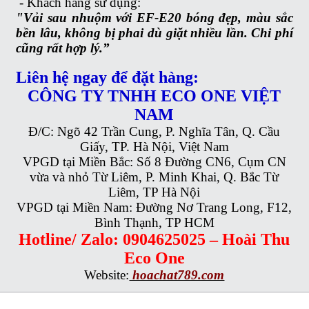
-
Khách hàng sử dụng:
"Vải sau nhuộm với EF-E20 bóng đẹp, màu sắc
bền lâu, không bị phai dù giặt nhiều lần. Chi phí
cũng rất hợp lý.”
Liên hệ ngay để đặt hàng:
CÔNG TY TNHH ECO ONE VIỆT
NAM
Đ/C: Ngõ 42 Trần Cung, P. Nghĩa Tân, Q. Cầu
Giấy, TP. Hà Nội, Việt Nam
VPGD tại Miền Bắc: Số 8 Đường CN6, Cụm CN
vừa và nhỏ Từ Liêm, P. Minh Khai, Q. Bắc Từ
Liêm, TP Hà Nội
VPGD tại Miền Nam: Đường Nơ Trang Long, F12,
Bình Thạnh, TP HCM
Hotline/ Zalo: 0904625025 – Hoài Thu
Eco One
Website:
hoachat789.com