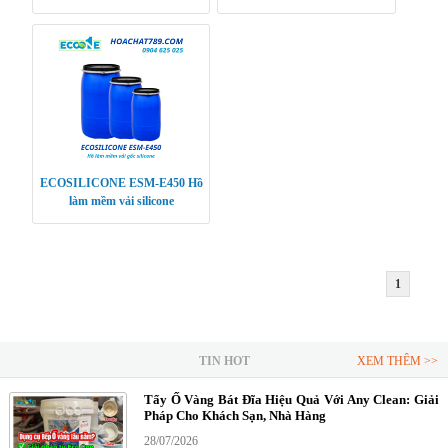
nhuộm, hoàn tất vải chuyên
nghiệp
ECOSILICONE ESM-E450 Hồ
làm mềm vải silicone
1
TIN HOT
XEM THÊM >>
Tẩy Ố Vàng Bát Đĩa Hiệu Quả Với Any Clean: Giải
Pháp Cho Khách Sạn, Nhà Hàng
28/07/2026