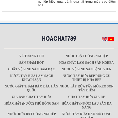
nghiệp hiệu quả, tránh quá tải trong mùa cao điểm
nhà...
VỀ TRANG CHỦ
NƯỚC GIẶT CÔNG NGHIỆP
SẢN PHẨM HÓT
HÓA CHẤT LÀM SẠCH SÀN KOREA
CHẤT VỆ SINH SÀN ĐẬM ĐẶC
NƯỚC VỆ SINH SÀN BỆNH VIỆN
NƯỚC TẨY RỬA LÀM SẠCH
NƯỚC TẨY RỬA BẾP DỤNG CỤ
KHÁCH SẠN
THIẾT BỊ NHÀ BẾP
NƯỚC GIẶT THẢM ĐẬM ĐẶC HÀN
NƯỚC TẨY RỬA TẨY MỠ KEO SƠN
QUỐC
TẨY ĐIỂM
GIÁ BÁN CHẤT TÂY RỬA
CHẤT TẨY RỬA GIÁ RẺ
HÓA CHẤT (NƯỚC) PHỦ BÓNG SÀN
HÓA CHẤT (NƯỚC) LAU SÀN ĐA
NĂNG
NƯỚC RỬA BÁT CÔNG NGHIỆP
NƯỚC TẨY RỬA DẦU MỠ CÔNG