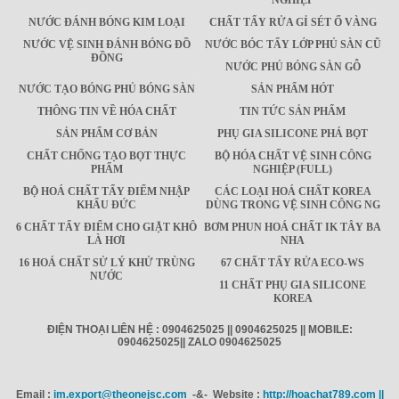
NGHIỆP
NƯỚC ĐÁNH BÓNG KIM LOẠI
CHẤT TẨY RỬA GỈ SÉT Ố VÀNG
NƯỚC VỆ SINH ĐÁNH BÓNG ĐỒ
NƯỚC BÓC TẨY LỚP PHỦ SÀN CŨ
ĐỒNG
NƯỚC PHỦ BÓNG SÀN GỖ
NƯỚC TẠO BÓNG PHỦ BÓNG SÀN
SẢN PHẨM HÓT
THÔNG TIN VỀ HÓA CHẤT
TIN TỨC SẢN PHẨM
SẢN PHẨM CƠ BẢN
PHỤ GIA SILICONE PHÁ BỌT
CHẤT CHỐNG TẠO BỌT THỰC
BỘ HÓA CHẤT VỆ SINH CÔNG
PHẨM
NGHIỆP (FULL)
BỘ HOÁ CHẤT TẨY ĐIỂM NHẬP
CÁC LOẠI HOÁ CHẤT KOREA
KHẨU ĐỨC
DÙNG TRONG VỆ SINH CÔNG NG
6 CHẤT TẨY ĐIỂM CHO GIẶT KHÔ
BƠM PHUN HOÁ CHẤT IK TÂY BA
LÀ HƠI
NHA
16 HOÁ CHẤT SỬ LÝ KHỬ TRÙNG
67 CHẤT TẨY RỬA ECO-WS
NƯỚC
11 CHẤT PHỤ GIA SILICONE
KOREA
ĐIỆN THOẠI LIÊN HỆ : 0904625025 || 0904625025 || MOBILE:
0904625025|| ZALO 0904625025
Email :
im.export@theonejsc.com
-&- Website :
http://hoachat789.com ||