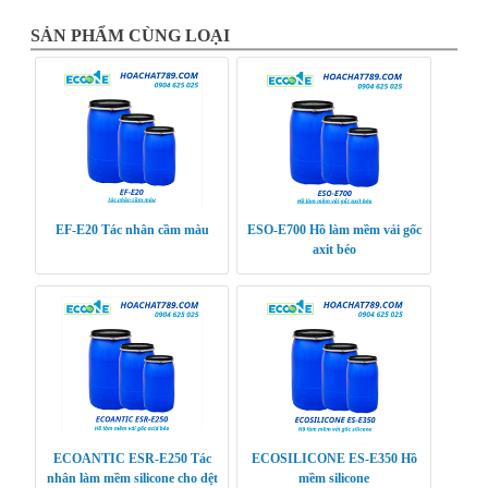
SẢN PHẨM CÙNG LOẠI
EF-E20 Tác nhân cầm màu
ESO-E700 Hồ làm mềm vải gốc
axit béo
ECOANTIC ESR-E250 Tác
ECOSILICONE ES-E350 Hồ
nhân làm mềm silicone cho dệt
mềm silicone