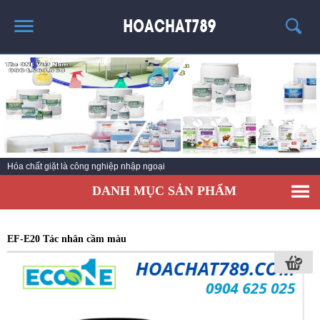
TRANG CHỦ
SẢN PHẨM HÓT
THÔNG TIN VỀ HÓA CHẤT
TIN TỨC
Hóa chất giặt là công nghiệp nhập ngoại
SẢN PHẨM
DANH MỤC SẢN PHẨM
LIÊN HỆ
EF-E20 Tác nhân cầm màu