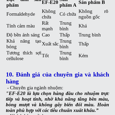
EF-E20
Sản phẩm B
phẩm
phẩm A
Không
Không rõ
Formaldehyde
Có chứa
chứa
nguồn gốc
Rất
Trung
Tính cảm màu
Khá
mạnh
bình
Độ bền ánh sáng
Cao
Thấp
Trung bình
Khả năng tạo
Trung
Xuất sắc
Thấp
bóng
bình
Tương thích sợi
Trung
Tốt
Kém
cellulose
bình
10. Đánh giá của chuyên gia và khách
hàng
-
Chuyên gia ngành nhuộm:
"EF-E20 là lựa chọn hàng đầu cho nhuộm trực
tiếp và hoạt tính, nhờ khả năng tăng bền màu,
bóng mượt và không gây biến đổi màu. Hoàn
toàn phù hợp với các tiêu chuẩn xuất khẩu.”