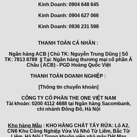
Kinh Doanh: 0904 648 645
Kinh Doanh:
0904 627 066
Kinh Doanh:
0936 231 598
THANH TOÁN CÁ NHÂN :
Ngân hàng ACB | Chủ TK: Nguyễn Trung Dũng | Số
TK: 7813 8789 || Tại: Ngân hàng thương mại cổ phần Á
Châu ( ACB) - PGD Hoàng Quốc Việt
THANH TOÁN DOANH NGHIỆP :
[Thông tin chuyển khoản]
CÔNG TY CỔ PHẦN THE ONE VIỆT NAM
Tài khoản: 0200 4112 4688 tại Ngân hàng Sacombank,
chi nhánh Đông Đô, Hà Nội
Kho hàng Mẫu
: KHO HÀNG CHẤT TẨY RỬA: Lô A2,
CN6 Khu Công Nghiệp Vừa Và Nhỏ Từ Liêm, Bắc Từ
Liêm, Hà Nội ( Trong khuôn viên nhà máy Dệt May