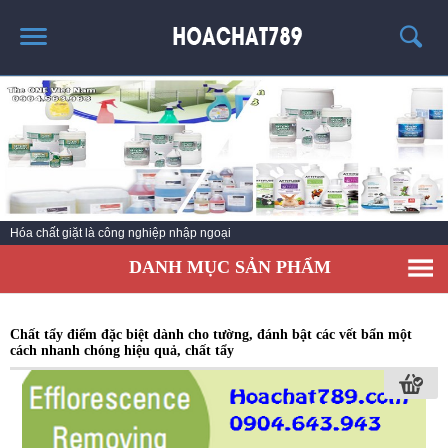
TRANG CHỦ
SẢN PHẨM HÓT
THÔNG TIN VỀ HÓA CHẤT
TIN TỨC
Hóa chất giặt là công nghiệp nhập ngoại
SẢN PHẨM
DANH MỤC SẢN PHẨM
LIÊN HỆ
Chất tẩy điểm đặc biệt dành cho tường, đánh bật các vết bẩn một
cách nhanh chóng hiệu quả, chất tẩy