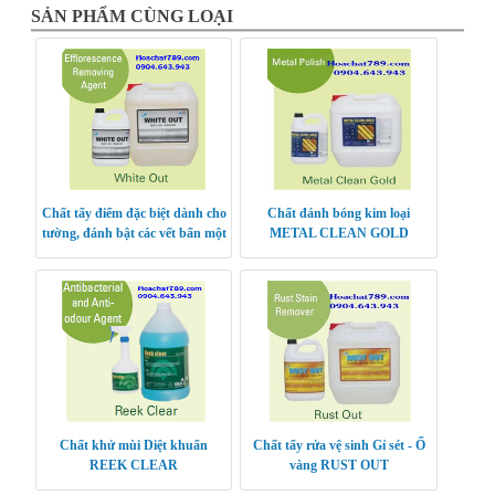
SẢN PHẨM CÙNG LOẠI
Chất tẩy điểm đặc biệt dành cho
Chất đánh bóng kim loại
tường, đánh bật các vết bẩn một
METAL CLEAN GOLD
cách nhanh chóng hiệu quả,
chất tẩy
Chất khử mùi Diệt khuẩn
Chất tẩy rửa vệ sinh Gỉ sét - Ố
REEK CLEAR
vàng RUST OUT