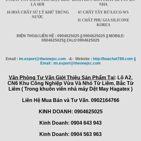
LÀ HƠI
NHA
16 HOÁ CHẤT SỬ LÝ KHỬ TRÙNG
67 CHẤT TẨY RỬA ECO-WS
NƯỚC
11 CHẤT PHỤ GIA SILICONE
KOREA
ĐIỆN THOẠI LIÊN HỆ : 0904625025 || 0904625025 || MOBILE:
0904625025|| ZALO 0904625025
Email :
im.export@theonejsc.com
-&- Website :
http://hoachat789.com ||
Email : im.export@theonejsc.com
Văn Phòng Tư Vấn Giới Thiệu Sản Phẩm Tại
: Lô A2,
CN6 Khu Công Nghiệp Vừa Và Nhỏ Từ Liêm, Bắc Từ
Liêm ( Trong khuôn viên nhà máy Dệt May Hagatex )
Liên Hệ Mua Bán và Tư Vấn. 0902164766
KINH DOANH: 0904625025
Kinh Doanh: 0904 643 943
Kinh Doanh: 0904 563 963