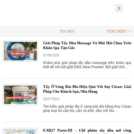
1
TIN HOT
XEM THÊM >>
Giải Pháp Tẩy Dầu Massage Và Mùi Hôi Chua Trên
Khăn Spa Tận Gốc
07/08/2026
Khám phá giải pháp tẩy dầu massage trên khăn spa
triệt để với bột giặt EW1-New Powder. Bột giặt nhũ...
Tẩy Ố Vàng Bát Đĩa Hiệu Quả Với Any Clean: Giải
Pháp Cho Khách Sạn, Nhà Hàng
28/07/2026
Tìm hiểu giải pháp tẩy ố vàng bát đĩa bằng Any Clean
giúp loại bỏ cặn trà, cặn cà phê, dầu mỡ lâu...
EAR27 Pasta-III – Chế phẩm tẩy dầu mỡ công