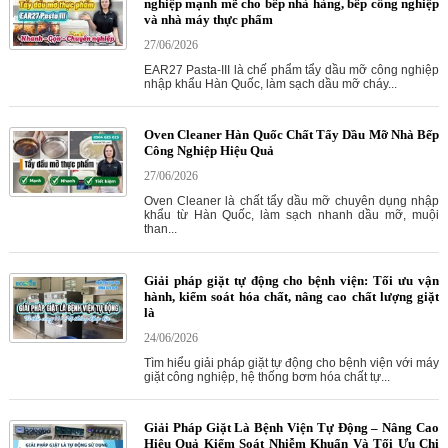
nghiệp mạnh mẽ cho bếp nhà hàng, bếp công nghiệp
và nhà máy thực phẩm
27/06/2026
EAR27 Pasta-III là chế phẩm tẩy dầu mỡ công nghiệp
nhập khẩu Hàn Quốc, làm sạch dầu mỡ cháy...
Oven Cleaner Hàn Quốc Chất Tẩy Dầu Mỡ Nhà Bếp
Công Nghiệp Hiệu Quả
27/06/2026
Oven Cleaner là chất tẩy dầu mỡ chuyên dụng nhập
khẩu từ Hàn Quốc, làm sạch nhanh dầu mỡ, muội
than...
Giải pháp giặt tự động cho bệnh viện: Tối ưu vận
hành, kiểm soát hóa chất, nâng cao chất lượng giặt
là
24/06/2026
Tìm hiểu giải pháp giặt tự động cho bệnh viện với máy
giặt công nghiệp, hệ thống bơm hóa chất tự...
Giải Pháp Giặt Là Bệnh Viện Tự Động – Nâng Cao
Hiệu Quả Kiểm Soát Nhiễm Khuẩn Và Tối Ưu Chi