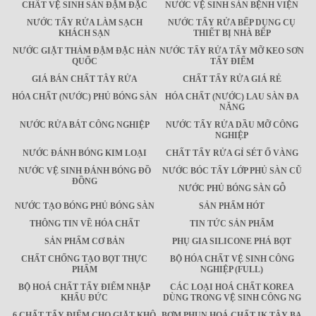
CHẤT VỆ SINH SÀN ĐẬM ĐẶC
NƯỚC VỆ SINH SÀN BỆNH VIỆN
NƯỚC TẨY RỬA LÀM SẠCH
NƯỚC TẨY RỬA BẾP DỤNG CỤ
KHÁCH SẠN
THIẾT BỊ NHÀ BẾP
NƯỚC GIẶT THẢM ĐẬM ĐẶC HÀN
NƯỚC TẨY RỬA TẨY MỠ KEO SƠN
QUỐC
TẨY ĐIỂM
GIÁ BÁN CHẤT TÂY RỬA
CHẤT TẨY RỬA GIÁ RẺ
HÓA CHẤT (NƯỚC) PHỦ BÓNG SÀN
HÓA CHẤT (NƯỚC) LAU SÀN ĐA
NĂNG
NƯỚC RỬA BÁT CÔNG NGHIỆP
NƯỚC TẨY RỬA DẦU MỠ CÔNG
NGHIỆP
NƯỚC ĐÁNH BÓNG KIM LOẠI
CHẤT TẨY RỬA GỈ SÉT Ố VÀNG
NƯỚC VỆ SINH ĐÁNH BÓNG ĐỒ
NƯỚC BÓC TẨY LỚP PHỦ SÀN CŨ
ĐỒNG
NƯỚC PHỦ BÓNG SÀN GỖ
NƯỚC TẠO BÓNG PHỦ BÓNG SÀN
SẢN PHẨM HÓT
THÔNG TIN VỀ HÓA CHẤT
TIN TỨC SẢN PHẨM
SẢN PHẨM CƠ BẢN
PHỤ GIA SILICONE PHÁ BỌT
CHẤT CHỐNG TẠO BỌT THỰC
BỘ HÓA CHẤT VỆ SINH CÔNG
PHẨM
NGHIỆP (FULL)
BỘ HOÁ CHẤT TẨY ĐIỂM NHẬP
CÁC LOẠI HOÁ CHẤT KOREA
KHẨU ĐỨC
DÙNG TRONG VỆ SINH CÔNG NG
6 CHẤT TẨY ĐIỂM CHO GIẶT KHÔ
BƠM PHUN HOÁ CHẤT IK TÂY BA