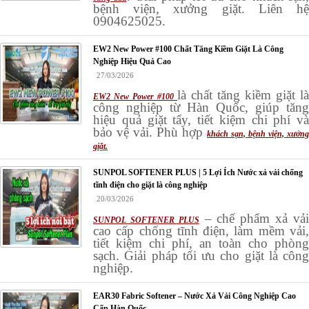
bệnh viện, xưởng giặt. Liên hệ
0904625025.
EW2 New Power #100 Chất Tăng Kiềm Giặt Là Công
Nghiệp Hiệu Quả Cao
27/03/2026
là chất tăng kiềm giặt là
EW2 New Power #100
công nghiệp từ Hàn Quốc, giúp tăng
hiệu quả giặt tẩy, tiết kiệm chi phí và
bảo vệ vải. Phù hợp
khách sạn, bệnh viện, xưởng
giặt.
SUNPOL SOFTENER PLUS | 5 Lợi Ích Nước xả vải chống
tĩnh điện cho giặt là công nghiệp
20/03/2026
– chế phẩm xả vả
SUNPOL SOFTENER PLUS
cao cấp chống tĩnh điện, làm mềm vải,
tiết kiệm chi phí, an toàn cho phòng
sạch. Giải pháp tối ưu cho giặt là công
nghiệp.
EAR30 Fabric Softener – Nước Xả Vải Công Nghiệp Cao
Cấp Hàn Quốc