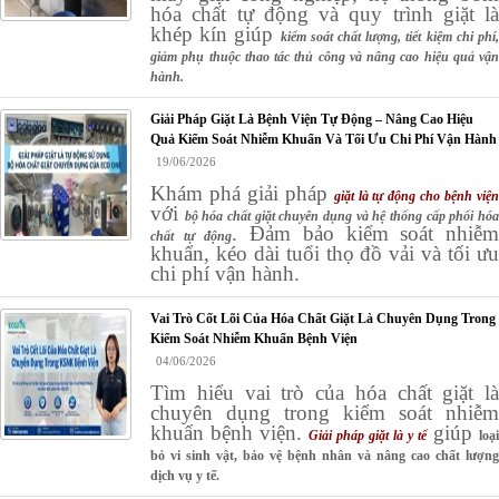
hóa chất tự động và quy trình giặt là
khép kín giúp
kiểm soát chất lượng, tiết kiệm chi phí
giảm phụ thuộc thao tác thủ công và nâng cao hiệu quả vận
hành.
Giải Pháp Giặt Là Bệnh Viện Tự Động – Nâng Cao Hiệu
Quả Kiểm Soát Nhiễm Khuẩn Và Tối Ưu Chi Phí Vận Hành
19/06/2026
Khám phá giải pháp
giặt là tự động cho bệnh việ
với
bộ hóa chất giặt chuyên dụng và hệ thống cấp phối hó
. Đảm bảo kiểm soát nhiễ
chất tự động
khuẩn, kéo dài tuổi thọ đồ vải và tối ưu
chi phí vận hành.
Vai Trò Cốt Lõi Của Hóa Chất Giặt Là Chuyên Dụng Trong
Kiểm Soát Nhiễm Khuẩn Bệnh Viện
04/06/2026
Tìm hiểu vai trò của hóa chất giặt là
chuyên dụng trong kiểm soát nhiễm
khuẩn bệnh viện.
giúp
Giải pháp giặt là y tế
loại
bỏ vi sinh vật, bảo vệ bệnh nhân và nâng cao chất lượng
dịch vụ y tế.