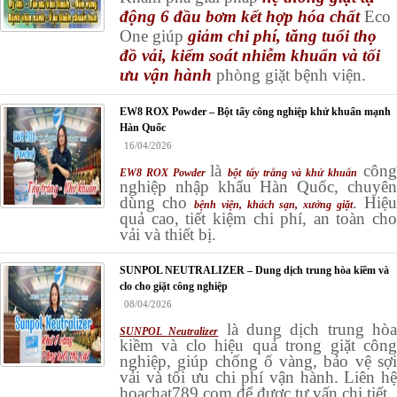
động 6 đầu bơm kết hợp hóa chất
Eco
One giúp
giảm chi phí, tăng tuổi thọ
đồ vải, kiểm soát nhiễm khuẩn và tối
ưu vận hành
phòng giặt bệnh viện.
EW8 ROX Powder – Bột tẩy công nghiệp khử khuẩn mạnh
Hàn Quốc
16/04/2026
là
côn
EW8 ROX Powder
bột tẩy trắng và khử khuẩn
nghiệp nhập khẩu Hàn Quốc, chuyên
dùng cho
. Hiệu
bệnh viện, khách sạn, xưởng giặt
quả cao, tiết kiệm chi phí, an toàn cho
vải và thiết bị.
SUNPOL NEUTRALIZER – Dung dịch trung hòa kiềm và
clo cho giặt công nghiệp
08/04/2026
là dung dịch trung hò
SUNPOL Neutralizer
kiềm và clo hiệu quả trong giặt công
nghiệp, giúp chống ố vàng, bảo vệ sợi
vải và tối ưu chi phí vận hành. Liên hệ
hoachat789.com để được tư vấn chi tiết.