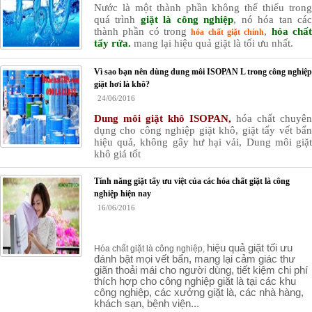
Nước là một thành phần không thể thiếu trong
quá trình
giặt là công nghiệp
, nó hóa tan cá
thành phần có trong
,
hóa chấ
hóa chất giặt chính
tẩy rửa.
mang lại hiệu quả giặt là tối ưu nhất.
Vì sao bạn nên dùng dung môi ISOPAN L trong công nghiệp
giặt hơi là khô?
24/06/2016
Dung môi giặt khô ISOPAN,
hóa chất chuyên
dụng cho công nghiệp giặt khô, giặt tẩy vết bẩn
hiệu quả, không gây hư hại vải, Dung môi giặt
khô giá tốt
Tính năng giặt tẩy ưu việt của các hóa chất giặt là công
nghiệp hiện nay
16/06/2016
hiệu quả giặt tối ưu
Hóa chất giặt là công nghiệp,
đánh bật mọi vết bẩn, mang lại cảm giác thư
giãn thoải mái cho người dùng, tiết kiệm chi phí
thích hợp cho công nghiệp giặt là tại các khu
công nghiệp, các xưởng giặt là, các nhà hàng,
khách sạn, bệnh viện...