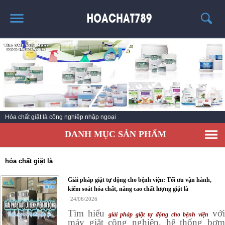
TRANG CHỦ
SẢN PHẨM HÓT
THÔNG TIN VỀ HÓA CHẤT
TIN TỨC
Hóa chất giặt là công nghiệp nhập ngoại
SẢN PHẨM
DANH MỤC SẢN PHẨM
LIÊN HỆ
hóa chất giặt là
Giải pháp giặt tự động cho bệnh viện: Tối ưu vận hành,
kiểm soát hóa chất, nâng cao chất lượng giặt là
24/06/2026
Tìm hiểu
vớ
giải pháp giặt tự động cho bệnh viện
máy giặt công nghiệp, hệ thống bơm