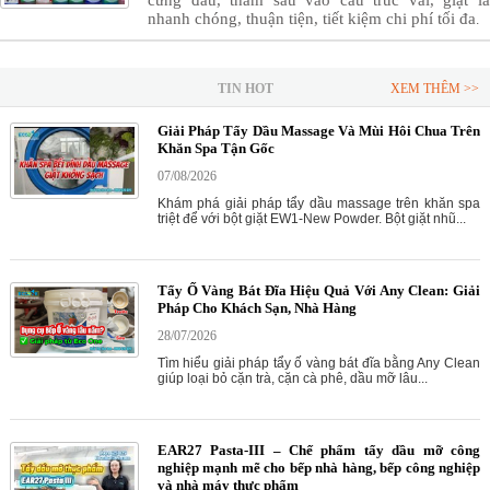
nhanh chóng, thuận tiện, tiết kiệm chi phí tối đa
.
TIN HOT
XEM THÊM >>
Giải Pháp Tẩy Dầu Massage Và Mùi Hôi Chua Trên
Khăn Spa Tận Gốc
07/08/2026
Khám phá giải pháp tẩy dầu massage trên khăn spa
triệt để với bột giặt EW1-New Powder. Bột giặt nhũ...
Tẩy Ố Vàng Bát Đĩa Hiệu Quả Với Any Clean: Giải
Pháp Cho Khách Sạn, Nhà Hàng
28/07/2026
Tìm hiểu giải pháp tẩy ố vàng bát đĩa bằng Any Clean
giúp loại bỏ cặn trà, cặn cà phê, dầu mỡ lâu...
EAR27 Pasta-III – Chế phẩm tẩy dầu mỡ công
nghiệp mạnh mẽ cho bếp nhà hàng, bếp công nghiệp
và nhà máy thực phẩm