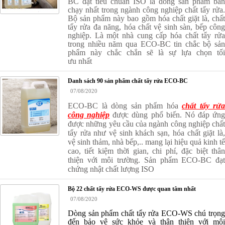
BC đạt tiêu chuẩn ISO là dòng sản phẩm bán
chạy nhất trong ngành công nghiệp chất tẩy rửa.
Bộ sản phẩm này bao gồm hóa chất giặt là, chất
tẩy rửa đa năng, hóa chất vệ sinh sàn, bếp công
nghiệp. Là một nhà cung cấp hóa chất tẩy rửa
trong nhiều năm qua ECO-BC tin chắc bộ sản
phẩm này chắc chắn sẽ là sự lựa chọn tối
ưu
nhất
Danh sách 90 sản phẩm chất tẩy rửa ECO-BC
07/08/2020
ECO-BC là dòng sản phẩm hóa
chất tẩy rửa
công nghiệp
được dùng phổ biến. Nó đáp ứng
được những yêu cầu của ngành công nghiệp chất
tẩy rửa như vệ sinh khách sạn, hóa chất giặt là,
vệ sinh thảm, nhà bếp,.. mang lại hiệu quả kinh tế
cao, tiết kiệm thời gian, chi phí, đặc biệt thân
thiện với môi trường. Sản phẩm ECO-BC đạt
chứng nhật chất lượng ISO
Bộ 22 chất tẩy rửa ECO-WS được quan tâm nhất
07/08/2020
Dòng sản phẩm chất tẩy rửa ECO-WS chú trọng
đến bảo vệ sức khỏe và thân thiện với môi