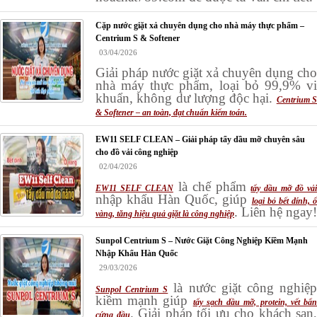
Cặp nước giặt xả chuyên dụng cho nhà máy thực phẩm –
Centrium S & Softener
03/04/2026
Giải pháp nước giặt xả chuyên dụng cho
nhà máy thực phẩm, loại bỏ 99,9% vi
khuẩn, không dư lượng độc hại.
Centrium 
& Softener – an toàn, đạt chuẩn kiểm toán.
EW11 SELF CLEAN – Giải pháp tẩy dầu mỡ chuyên sâu
cho đồ vải công nghiệp
02/04/2026
là chế phẩm
EW11 SELF CLEAN
tẩy dầu mỡ đồ vả
nhập khẩu Hàn Quốc, giúp
loại bỏ bết dính, 
. Liên hệ ngay!
vàng, tăng hiệu quả giặt là công nghiệp
Sunpol Centrium S – Nước Giặt Công Nghiệp Kiềm Mạnh
Nhập Khẩu Hàn Quốc
29/03/2026
là nước giặt công nghiệ
Sunpol Centrium S
kiềm mạnh giúp
tẩy sạch dầu mỡ, protein, vết bẩ
. Giải pháp tối ưu cho khách sạn,
cứng đầu