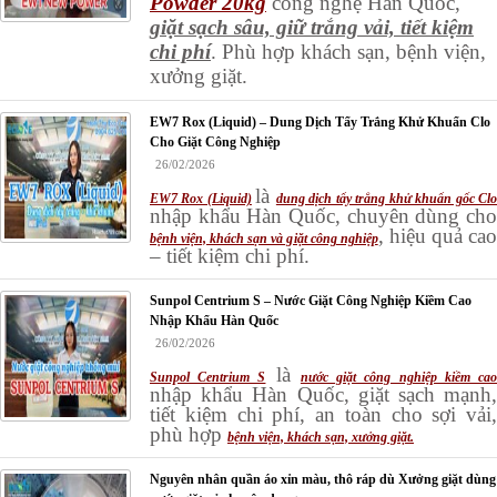
Powder 20kg
công nghệ Hàn Quốc,
giặt sạch sâu, giữ trắng vải, tiết kiệm
chi phí
. Phù hợp khách sạn, bệnh viện,
xưởng giặt.
EW7 Rox (Liquid) – Dung Dịch Tẩy Trắng Khử Khuẩn Clo
Cho Giặt Công Nghiệp
26/02/2026
là
EW7 Rox (Liquid)
dung dịch tẩy trắng khử khuẩn gốc Cl
nhập khẩu Hàn Quốc, chuyên dùng cho
, hiệu quả ca
bệnh viện, khách sạn và giặt công nghiệp
– tiết kiệm chi phí.
Sunpol Centrium S – Nước Giặt Công Nghiệp Kiềm Cao
Nhập Khẩu Hàn Quốc
26/02/2026
là
Sunpol Centrium S
nước giặt công nghiệp kiềm ca
nhập khẩu Hàn Quốc, giặt sạch mạnh,
tiết kiệm chi phí, an toàn cho sợi vải,
phù hợp
bệnh viện, khách sạn, xưởng giặt.
Nguyên nhân quần áo xỉn màu, thô ráp dù Xưởng giặt dùng