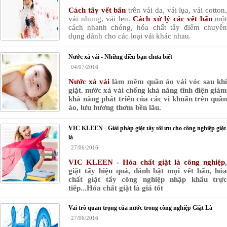
Cách tẩy vết bẩn
trên vải da, vải lụa, vải cotton
vải nhung, vải len.
Cách xử lý các vết bẩn
một
cách nhanh chóng, hóa chất tẩy điểm chuyên
dụng dành cho các loại vải khác nhau.
Nước xả vải - Những điều bạn chưa biết
04/07/2016
Nước xả vải
làm mềm quần áo vải vóc sau kh
giặt. nước xả vải chống khả năng tĩnh điện giảm
khả năng phát triển của các vi khuẩn trên quần
áo, lưu hương thơm bền lâu.
VIC KLEEN - Giải pháp giặt tẩy tối ưu cho công nghiệp giặt
là
27/06/2016
VIC KLEEN - Hóa chất giặt là công nghiệp
,
giặt tẩy hiệu quả, đánh bật mọi vết bẩn, hóa
chất giặt tẩy công nghiệp nhập khẩu trực
tiếp...Hóa chất giặt là giá tốt
Vai trò quan trọng của nước trong công nghiệp Giặt Là
27/06/2016