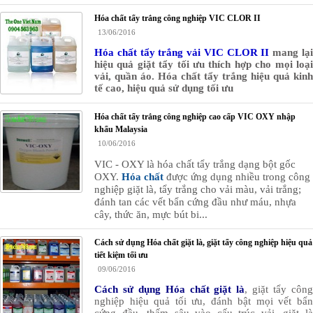
Hóa chất tẩy trắng công nghiệp VIC CLOR II
13/06/2016
Hóa chất tẩy trắng vải VIC CLOR II
mang lạ
hiệu quả giặt tẩy tối ưu thích hợp cho mọi loại
vải, quần áo. Hóa chất tẩy trắng hiệu quả kinh
tế cao, hiệu quả sử dụng tối ưu
Hóa chất tẩy trắng công nghiệp cao cấp VIC OXY nhập
khẩu Malaysia
10/06/2016
VIC - OXY là
hóa chất tẩy trắng
dạng bột gốc
OXY.
Hóa chất
được ứng dụng nhiều trong công
nghiệp giặt là, tẩy trắng cho vải màu, vải trắng;
đánh tan các vết bẩn cứng đầu như máu, nhựa
cây, thức ăn, mực bút bi...
Cách sử dụng Hóa chất giặt là, giặt tẩy công nghiệp hiệu quả
tiết kiệm tối ưu
09/06/2016
Cách sử dụng Hóa chất giặt là
, giặt tẩy côn
nghiệp hiệu quả tối ưu
, đánh bật mọi vết bẩ
cứng đầu, thấm sâu vào cấu trúc vải, giặt là