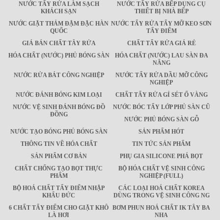
NƯỚC TẨY RỬA LÀM SẠCH
NƯỚC TẨY RỬA BẾP DỤNG CỤ
KHÁCH SẠN
THIẾT BỊ NHÀ BẾP
NƯỚC GIẶT THẢM ĐẬM ĐẶC HÀN
NƯỚC TẨY RỬA TẨY MỠ KEO SƠN
QUỐC
TẨY ĐIỂM
GIÁ BÁN CHẤT TÂY RỬA
CHẤT TẨY RỬA GIÁ RẺ
HÓA CHẤT (NƯỚC) PHỦ BÓNG SÀN
HÓA CHẤT (NƯỚC) LAU SÀN ĐA
NĂNG
NƯỚC RỬA BÁT CÔNG NGHIỆP
NƯỚC TẨY RỬA DẦU MỠ CÔNG
NGHIỆP
NƯỚC ĐÁNH BÓNG KIM LOẠI
CHẤT TẨY RỬA GỈ SÉT Ố VÀNG
NƯỚC VỆ SINH ĐÁNH BÓNG ĐỒ
NƯỚC BÓC TẨY LỚP PHỦ SÀN CŨ
ĐỒNG
NƯỚC PHỦ BÓNG SÀN GỖ
NƯỚC TẠO BÓNG PHỦ BÓNG SÀN
SẢN PHẨM HÓT
THÔNG TIN VỀ HÓA CHẤT
TIN TỨC SẢN PHẨM
SẢN PHẨM CƠ BẢN
PHỤ GIA SILICONE PHÁ BỌT
CHẤT CHỐNG TẠO BỌT THỰC
BỘ HÓA CHẤT VỆ SINH CÔNG
PHẨM
NGHIỆP (FULL)
BỘ HOÁ CHẤT TẨY ĐIỂM NHẬP
CÁC LOẠI HOÁ CHẤT KOREA
KHẨU ĐỨC
DÙNG TRONG VỆ SINH CÔNG NG
6 CHẤT TẨY ĐIỂM CHO GIẶT KHÔ
BƠM PHUN HOÁ CHẤT IK TÂY BA
LÀ HƠI
NHA