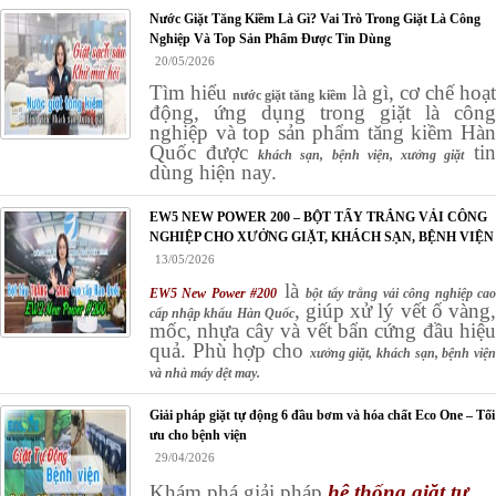
Nước Giặt Tăng Kiềm Là Gì? Vai Trò Trong Giặt Là Công
Nghiệp Và Top Sản Phẩm Được Tin Dùng
20/05/2026
Tìm hiểu
là gì, cơ chế hoạ
nước giặt tăng kiềm
động, ứng dụng trong giặt là công
nghiệp và top sản phẩm tăng kiềm Hàn
Quốc được
tin
khách sạn, bệnh viện, xưởng giặt
dùng hiện nay.
EW5 NEW POWER 200 – BỘT TẨY TRẮNG VẢI CÔNG
NGHIỆP CHO XƯỞNG GIẶT, KHÁCH SẠN, BỆNH VIỆN
13/05/2026
là
EW5 New Power #200
bột tẩy trắng vải công nghiệp ca
, giúp xử lý vết ố vàng
cấp nhập khẩu Hàn Quốc
mốc, nhựa cây và vết bẩn cứng đầu hiệu
quả. Phù hợp cho
xưởng giặt, khách sạn, bệnh việ
và nhà máy dệt may.
Giải pháp giặt tự động 6 đầu bơm và hóa chất Eco One – Tối
ưu cho bệnh viện
29/04/2026
Khám phá giải pháp
hệ thống giặt tự