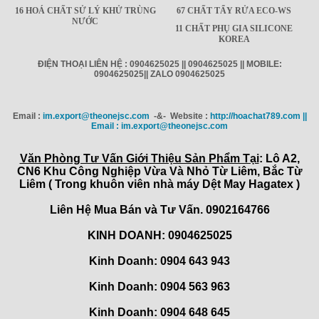
16 HOÁ CHẤT SỬ LÝ KHỬ TRÙNG
67 CHẤT TẨY RỬA ECO-WS
NƯỚC
11 CHẤT PHỤ GIA SILICONE
KOREA
ĐIỆN THOẠI LIÊN HỆ : 0904625025 || 0904625025 || MOBILE:
0904625025|| ZALO 0904625025
Email :
im.export@theonejsc.com
-&- Website :
http://hoachat789.com ||
Email : im.export@theonejsc.com
Văn Phòng Tư Vấn Giới Thiệu Sản Phẩm Tại
: Lô A2,
CN6 Khu Công Nghiệp Vừa Và Nhỏ Từ Liêm, Bắc Từ
Liêm ( Trong khuôn viên nhà máy Dệt May Hagatex )
Liên Hệ Mua Bán và Tư Vấn. 0902164766
KINH DOANH: 0904625025
Kinh Doanh: 0904 643 943
Kinh Doanh: 0904 563 963
Kinh Doanh: 0904 648 645