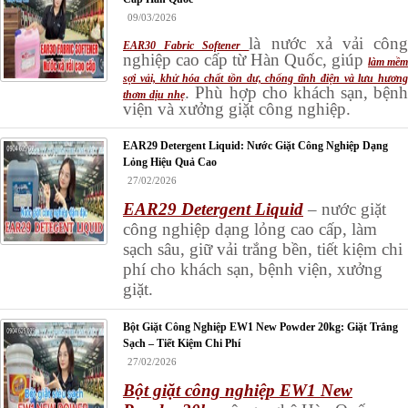
09/03/2026
là nước xả vải côn
EAR30 Fabric Softener
nghiệp cao cấp từ Hàn Quốc, giúp
làm mềm
sợi vải, khử hóa chất tồn dư, chống tĩnh điện và lưu hương
. Phù hợp cho khách sạn, bệnh
thơm dịu nhẹ
viện và xưởng giặt công nghiệp.
EAR29 Detergent Liquid: Nước Giặt Công Nghiệp Dạng
Lỏng Hiệu Quả Cao
27/02/2026
EAR29 Detergent Liquid
– nước giặt
công nghiệp dạng lỏng cao cấp, làm
sạch sâu, giữ vải trắng bền, tiết kiệm chi
phí cho khách sạn, bệnh viện, xưởng
giặt.
Bột Giặt Công Nghiệp EW1 New Powder 20kg: Giặt Trắng
Sạch – Tiết Kiệm Chi Phí
27/02/2026
Bột giặt công nghiệp EW1 New