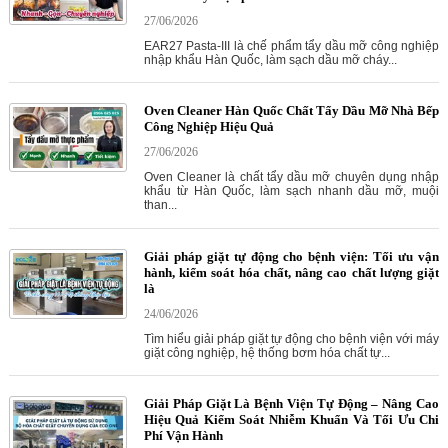
27/06/2026
EAR27 Pasta-III là chế phẩm tẩy dầu mỡ công nghiệp
nhập khẩu Hàn Quốc, làm sạch dầu mỡ cháy...
Oven Cleaner Hàn Quốc Chất Tẩy Dầu Mỡ Nhà Bếp
Công Nghiệp Hiệu Quả
27/06/2026
Oven Cleaner là chất tẩy dầu mỡ chuyên dụng nhập
khẩu từ Hàn Quốc, làm sạch nhanh dầu mỡ, muội
than...
Giải pháp giặt tự động cho bệnh viện: Tối ưu vận
hành, kiểm soát hóa chất, nâng cao chất lượng giặt
là
24/06/2026
Tìm hiểu giải pháp giặt tự động cho bệnh viện với máy
giặt công nghiệp, hệ thống bơm hóa chất tự...
Giải Pháp Giặt Là Bệnh Viện Tự Động – Nâng Cao
Hiệu Quả Kiểm Soát Nhiễm Khuẩn Và Tối Ưu Chi
Phí Vận Hành