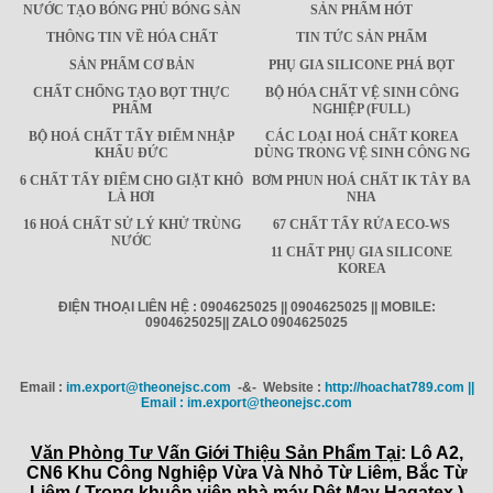
NƯỚC TẠO BÓNG PHỦ BÓNG SÀN
SẢN PHẨM HÓT
THÔNG TIN VỀ HÓA CHẤT
TIN TỨC SẢN PHẨM
SẢN PHẨM CƠ BẢN
PHỤ GIA SILICONE PHÁ BỌT
CHẤT CHỐNG TẠO BỌT THỰC
BỘ HÓA CHẤT VỆ SINH CÔNG
PHẨM
NGHIỆP (FULL)
BỘ HOÁ CHẤT TẨY ĐIỂM NHẬP
CÁC LOẠI HOÁ CHẤT KOREA
KHẨU ĐỨC
DÙNG TRONG VỆ SINH CÔNG NG
6 CHẤT TẨY ĐIỂM CHO GIẶT KHÔ
BƠM PHUN HOÁ CHẤT IK TÂY BA
LÀ HƠI
NHA
16 HOÁ CHẤT SỬ LÝ KHỬ TRÙNG
67 CHẤT TẨY RỬA ECO-WS
NƯỚC
11 CHẤT PHỤ GIA SILICONE
KOREA
ĐIỆN THOẠI LIÊN HỆ : 0904625025 || 0904625025 || MOBILE:
0904625025|| ZALO 0904625025
Email :
im.export@theonejsc.com
-&- Website :
http://hoachat789.com ||
Email : im.export@theonejsc.com
Văn Phòng Tư Vấn Giới Thiệu Sản Phẩm Tại
: Lô A2,
CN6 Khu Công Nghiệp Vừa Và Nhỏ Từ Liêm, Bắc Từ
Liêm ( Trong khuôn viên nhà máy Dệt May Hagatex )