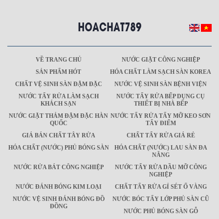
VỀ TRANG CHỦ
NƯỚC GIẶT CÔNG NGHIỆP
SẢN PHẨM HÓT
HÓA CHẤT LÀM SẠCH SÀN KOREA
CHẤT VỆ SINH SÀN ĐẬM ĐẶC
NƯỚC VỆ SINH SÀN BỆNH VIỆN
NƯỚC TẨY RỬA LÀM SẠCH
NƯỚC TẨY RỬA BẾP DỤNG CỤ
KHÁCH SẠN
THIẾT BỊ NHÀ BẾP
NƯỚC GIẶT THẢM ĐẬM ĐẶC HÀN
NƯỚC TẨY RỬA TẨY MỠ KEO SƠN
QUỐC
TẨY ĐIỂM
GIÁ BÁN CHẤT TÂY RỬA
CHẤT TẨY RỬA GIÁ RẺ
HÓA CHẤT (NƯỚC) PHỦ BÓNG SÀN
HÓA CHẤT (NƯỚC) LAU SÀN ĐA
NĂNG
NƯỚC RỬA BÁT CÔNG NGHIỆP
NƯỚC TẨY RỬA DẦU MỠ CÔNG
NGHIỆP
NƯỚC ĐÁNH BÓNG KIM LOẠI
CHẤT TẨY RỬA GỈ SÉT Ố VÀNG
NƯỚC VỆ SINH ĐÁNH BÓNG ĐỒ
NƯỚC BÓC TẨY LỚP PHỦ SÀN CŨ
ĐỒNG
NƯỚC PHỦ BÓNG SÀN GỖ