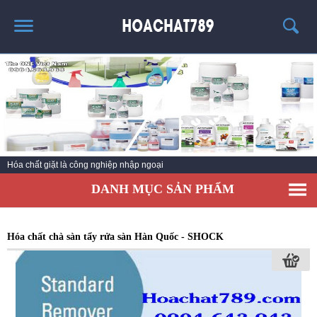
TRANG CHỦ
SẢN PHẨM HÓT
THÔNG TIN VỀ HÓA CHẤT
TIN TỨC
Hóa chất giặt là công nghiệp nhập ngoại
SẢN PHẨM
DANH MỤC SẢN PHẨM
LIÊN HỆ
Hóa chất chà sàn tẩy rửa sàn Hàn Quốc - SHOCK