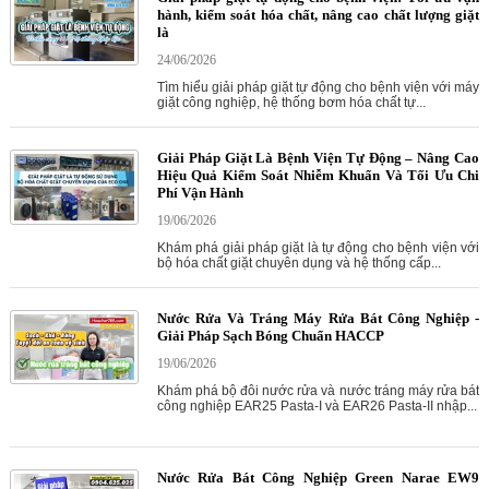
hành, kiểm soát hóa chất, nâng cao chất lượng giặt
là
24/06/2026
Tìm hiểu giải pháp giặt tự động cho bệnh viện với máy
giặt công nghiệp, hệ thống bơm hóa chất tự...
Giải Pháp Giặt Là Bệnh Viện Tự Động – Nâng Cao
Hiệu Quả Kiểm Soát Nhiễm Khuẩn Và Tối Ưu Chi
Phí Vận Hành
19/06/2026
Khám phá giải pháp giặt là tự động cho bệnh viện với
bộ hóa chất giặt chuyên dụng và hệ thống cấp...
Nước Rửa Và Tráng Máy Rửa Bát Công Nghiệp -
Giải Pháp Sạch Bóng Chuẩn HACCP
19/06/2026
Khám phá bộ đôi nước rửa và nước tráng máy rửa bát
công nghiệp EAR25 Pasta-I và EAR26 Pasta-II nhập...
Nước Rửa Bát Công Nghiệp Green Narae EW9