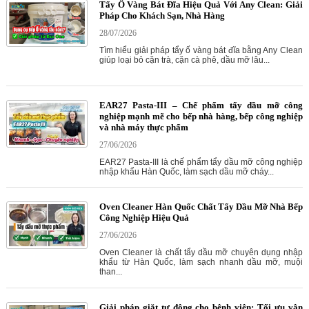
Tẩy Ố Vàng Bát Đĩa Hiệu Quả Với Any Clean: Giải
Pháp Cho Khách Sạn, Nhà Hàng
28/07/2026
Tìm hiểu giải pháp tẩy ố vàng bát đĩa bằng Any Clean
giúp loại bỏ cặn trà, cặn cà phê, dầu mỡ lâu...
EAR27 Pasta-III – Chế phẩm tẩy dầu mỡ công
nghiệp mạnh mẽ cho bếp nhà hàng, bếp công nghiệp
và nhà máy thực phẩm
27/06/2026
EAR27 Pasta-III là chế phẩm tẩy dầu mỡ công nghiệp
nhập khẩu Hàn Quốc, làm sạch dầu mỡ cháy...
Oven Cleaner Hàn Quốc Chất Tẩy Dầu Mỡ Nhà Bếp
Công Nghiệp Hiệu Quả
27/06/2026
Oven Cleaner là chất tẩy dầu mỡ chuyên dụng nhập
khẩu từ Hàn Quốc, làm sạch nhanh dầu mỡ, muội
than...
Giải pháp giặt tự động cho bệnh viện: Tối ưu vận